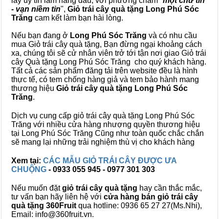
lấy uy tín làm hàng đầu, với phương châm "
một chữ tín
- vạn niềm tin
",
Giỏ trái cây
quà tặng
Long Phú Sóc
Trăng
cam kết làm bạn hài lòng.
Nếu bạn đang ở
Long Phú Sóc Trăng
và có nhu cầu
mua Giỏ trái cây quà tặng, Bạn đừng ngại khoảng cách
xa, chúng tôi sẽ cử nhân viên trở tới tận nơi giao Giỏ trái
cây Quà tặng Long Phú Sóc Trăng cho quý khách hàng.
Tất cả các sản phẩm đăng tải trên website đều là hình
thực tế, có tem chống hàng giả và tem bảo hành mang
thương hiệu
Giỏ trái cây quà tặng Long Phú Sóc
Trăng
.
Dịch vụ cung cấp giỏ trái cây quà tặng Long Phú Sóc
Trăng với nhiều cửa hàng nhượng quyền thương hiệu
tại Long Phú Sóc Trăng Cũng như toàn quốc chắc chắn
sẽ mang lại những trải nghiệm thù vị cho khách hàng
Xem tại:
CÁC MẪU GIỎ TRÁI CÂY ĐƯỢC ƯA
CHUỘNG
- 0933 055 945 - 0977 301 303
Nếu muốn đặt
giỏ trái cây quà tặng
hay cần thắc mắc,
tư vấn bạn hãy liên hệ với
cửa hàng bán
giỏ trái cây
quà tặng
360Fruit
qua hotline: 0936 65 27 27(Ms.Nhi),
Email: info@360fruit.vn.