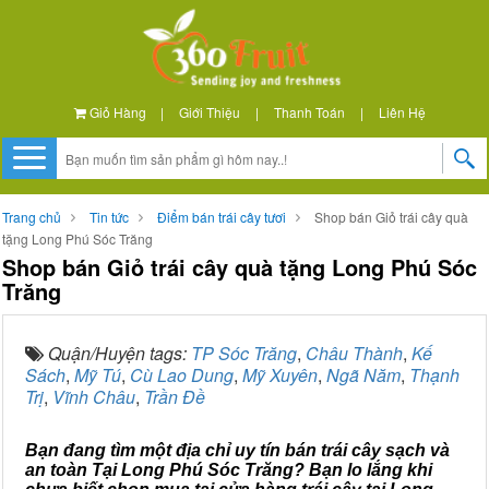
Giỏ Hàng
|
Giới Thiệu
|
Thanh Toán
|
Liên Hệ
Trang chủ
Tin tức
Điểm bán trái cây tươi
Shop bán Giỏ trái cây quà
tặng Long Phú Sóc Trăng
Shop bán Giỏ trái cây quà tặng Long Phú Sóc
Trăng
Quận/Huyện tags:
TP Sóc Trăng
,
Châu Thành
,
Kế
Sách
,
Mỹ Tú
,
Cù Lao Dung
,
Mỹ Xuyên
,
Ngã Năm
,
Thạnh
Trị
,
Vĩnh Châu
,
Trần Đề
Bạn đang tìm một địa chỉ uy tín bán trái cây sạch và
an toàn Tại Long Phú Sóc Trăng? Bạn lo lắng khi