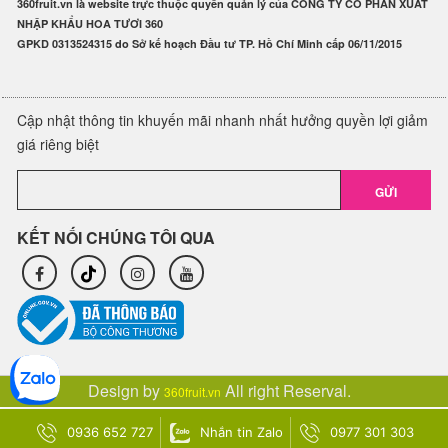
360fruit.vn là website trực thuộc quyền quản lý của CÔNG TY CỔ PHẦN XUẤT
NHẬP KHẨU HOA TƯƠI 360
GPKD 0313524315 do Sở kế hoạch Đầu tư TP. Hồ Chí Minh cấp 06/11/2015
Cập nhật thông tin khuyến mãi nhanh nhất hưởng quyền lợi giảm
giá riêng biệt
GỬI
KẾT NỐI CHÚNG TÔI QUA
Design by
All right Reserval.
360fruit.vn
0936 652 727
Nhắn tin Zalo
0977 301 303