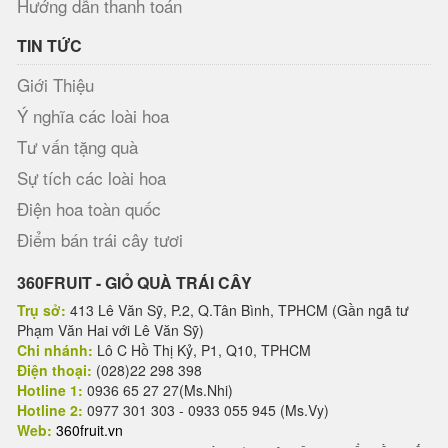
Hướng dẫn thanh toán
TIN TỨC
Giới Thiệu
Ý nghĩa các loài hoa
Tư vấn tặng quà
Sự tích các loài hoa
Điện hoa toàn quốc
Điểm bán trái cây tươi
360FRUIT - GIỎ QUÀ TRÁI CÂY
Trụ sở:
413 Lê Văn Sỹ, P.2, Q.Tân Bình, TPHCM (Gần ngã tư
Phạm Văn Hai với Lê Văn Sỹ)
Chi nhánh:
Lô C Hồ Thị Kỷ, P1, Q10, TPHCM
Điện thoại:
(028)22 298 398
Hotline 1:
0936 65 27 27(Ms.Nhi)
Hotline 2:
0977 301 303 - 0933 055 945 (Ms.Vy)
Web:
360fruit.vn