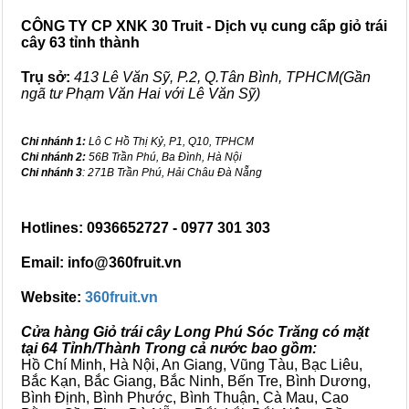
CÔNG TY CP XNK 30 Truit - Dịch vụ cung cấp giỏ trái
cây 63 tỉnh thành
Trụ sở:
413 Lê Văn Sỹ, P.2, Q.Tân Bình, TPHCM(Gần
ngã tư Phạm Văn Hai với Lê Văn Sỹ)
Chi nhánh 1:
Lô C Hồ Thị Kỷ, P1, Q10, TPHCM
Chi nhánh 2:
56B Trần Phú, Ba Đình, Hà Nội
Chi nhánh 3
: 271B Trần Phú, Hải Châu Đà Nẵng
Hotlines: 0936652727 - 0977 301 303
Email: info@360fruit.vn
Website:
360fruit.vn
Cửa hàng Giỏ trái cây Long Phú Sóc Trăng có mặt
tại 64 Tỉnh/Thành Trong cả nước bao gồm:
Hồ Chí Minh, Hà Nội, An Giang, Vũng Tàu, Bạc Liêu,
Bắc Kạn, Bắc Giang, Bắc Ninh, Bến Tre, Bình Dương,
Bình Định, Bình Phước, Bình Thuận, Cà Mau, Cao