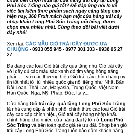
chưa biết chọn mua tại cửa hàng trái cây tại Long
Phú Sóc Trăng nào giá tốt? Để đáp ứng nỗi lo về
việc tìm kiếm thực phẩm sạch ngày càng tăng cao
hiện nay, 360 Fruit mách bạn một cửa hàng trái cây
nhập khẩu Long Phú Sóc Trăng nổi tiếng, được
chọn mua nhiều nhất. Cùng theo dõi bài viết dưới
đây nhé!
Xem tại:
CÁC MẪU GIỎ TRÁI CÂY ĐƯỢC ƯA
CHUỘNG
- 0933 055 945 - 0977 301 303 - 0936 65 27
27
Đa dạng các loại Giỏ trái cây quà tặng như Giỏ trái cây
với đầy đủ các màu sắc xanh đỏ tím vàng hồng trắng
phấn...... với các thương hiệu Giỏ trái cây chính hãng uy
tín tốt nhất tới từ nhiều quốc gia nổi tiếng như Nhật Bản,
Đài Loan, Thái Lan, Malyasia, Trung Quốc, Việt Nam,
Hàn Quốc, Nga, Mỹ, Pháp, Đức, Italy.....
Cửa hàng
Giỏ trái cây quà tặng Long Phú Sóc Trăng
là nhà cung cấp & phân phối chính thức các loại Giỏ trái
cây cao cấp chính hiệu, Giỏ trái cây hàng nhập khẩu
chính hãng cho nhiều cửa hàng đại lý lớn ở
Long Phú
Sóc Trăng
và trên toàn quốc giá rẻ ưu đãi. Shop bán giỏ
trái cây Long Phú Sóc Trăng luôn bảo đảm khách hàng