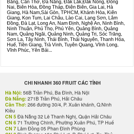
Bằng, Cần Thơ, Đà Nẵng, Đắk Lắk,Đắk Nông, Đồng
Nai, Biên Hòa, Đồng Tháp, Điện Biên, Gia Lai, Hà
Giang, Hà Nam,Sài Gòn, TPHCM, Khánh Hòa, Kiên
Giang, Kon Tum, Lai Châu, Lào Cai, Lạng Sơn, Lâm
Đồng, Đà Lạt, Long An, Nam Định, Nghệ An, Ninh Bình,
Ninh Thuận, Phú Thọ, Phú Yên, Quảng Bình, Quảng
Nam, Quảng Ngãi, Quảng Ninh, Quảng Trị, Sóc Trăng,
Sơn La, Tây Ninh, Thái Bình, Thái Nguyên, Thanh Hóa,
Huế, Tiền Giang, Trà Vinh, Tuyên Quang, Vĩnh Long,
Vĩnh Phúc, Yên Bái...
CHI NHANH 360 FRUIT CÁC TỈNH
Hà Nội:
56B Trần Phú, Ba Đình, Hà Nội
Đà Nẵng:
271B Trần Phú, Hải Châu
Cần Thơ:
266 đường 30/4, P. Xuân khánh, Q.Ninh
Kiều
CN 5
Đà Nẵng 32 Lê Thanh Nghị, Quận Hải Châu
CN 6
71 Trường Chinh, Phường Xuân Phú, TP Huế
CN 7
Lâm Đồng 05 Phan Đình Phùng