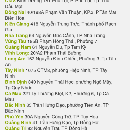
CN 8
Bình Dương 151 Phú Lợi, P. Phú Lợi, Tp. Thủ
Dầu Một
Đồng Nai
40/198A Phạm Văn Thuận, KP.3, P.Tân Mai
Biên Hòa
Kiên Giang
418 Nguyễn Trung Trực, Thành phố Rạch
Giá
Nha Trang
54 Nguyễn Đức Cảnh, TP Nha Trang
Vũng Tàu
185B Phạm Hồng Thái, Phường 7
Quảng Nam
61 Nguyễn Du, Tp Tam Kỳ
Vĩnh Long:
20/A2 Phạm Thái Bường
Long An:
163 Nguyễn Đình Chiểu, Phường 3, Tp Tân
An
Tây Ninh
1075 CTM8, phường Hiệp Ninh, TP Tây
Ninh
Bình Định
340 Nguyễn Thái Học, phường Ngô Mây,
Tp Quy Nhơn
Cà Mau
221 Lý Thường Kiệt, K2, Phường 6, Tp Cà
Mau
Bắc Ninh
83 Trần Hưng Đạo, phường Tiền An, TP
Bắc Ninh
Phú Yên
30A Nguyễn Công Trứ, TP Tuy Hòa
Quảng Bình
41 Trần Hưng Đạo, Tp Đồng Hới
Quảng Trị
92 Nguyễn Trãi, TP Đông Hà