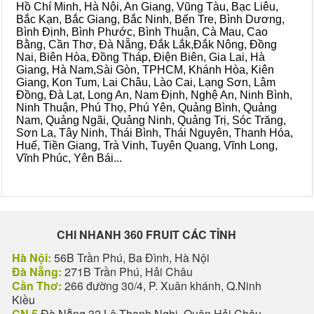
Hồ Chí Minh, Hà Nội, An Giang, Vũng Tàu, Bạc Liêu,
Bắc Kạn, Bắc Giang, Bắc Ninh, Bến Tre, Bình Dương,
Bình Định, Bình Phước, Bình Thuận, Cà Mau, Cao
Bằng, Cần Thơ, Đà Nẵng, Đắk Lắk,Đắk Nông, Đồng
Nai, Biên Hòa, Đồng Tháp, Điện Biên, Gia Lai, Hà
Giang, Hà Nam,Sài Gòn, TPHCM, Khánh Hòa, Kiên
Giang, Kon Tum, Lai Châu, Lào Cai, Lạng Sơn, Lâm
Đồng, Đà Lạt, Long An, Nam Định, Nghệ An, Ninh Bình,
Ninh Thuận, Phú Thọ, Phú Yên, Quảng Bình, Quảng
Nam, Quảng Ngãi, Quảng Ninh, Quảng Trị, Sóc Trăng,
Sơn La, Tây Ninh, Thái Bình, Thái Nguyên, Thanh Hóa,
Huế, Tiền Giang, Trà Vinh, Tuyên Quang, Vĩnh Long,
Vĩnh Phúc, Yên Bái...
CHI NHANH 360 FRUIT CÁC TỈNH
Hà Nội:
56B Trần Phú, Ba Đình, Hà Nội
Đà Nẵng:
271B Trần Phú, Hải Châu
Cần Thơ:
266 đường 30/4, P. Xuân khánh, Q.Ninh
Kiều
CN 5
Đà Nẵng 32 Lê Thanh Nghị, Quận Hải Châu