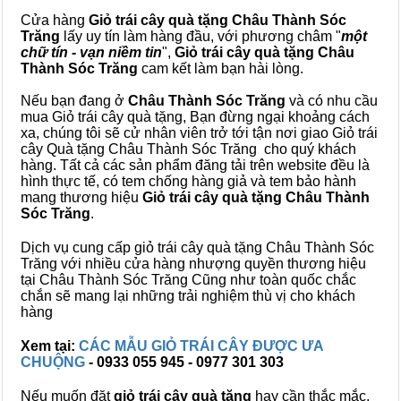
Cửa hàng
Giỏ trái cây quà tặng Châu Thành Sóc
Trăng
lấy uy tín làm hàng đầu, với phương châm "
một
chữ tín - vạn niềm tin
",
Giỏ trái cây
quà tặng
Châu
Thành Sóc Trăng
cam kết làm bạn hài lòng.
Nếu bạn đang ở
Châu Thành Sóc Trăng
và có nhu cầu
mua Giỏ trái cây quà tặng, Bạn đừng ngại khoảng cách
xa, chúng tôi sẽ cử nhân viên trở tới tận nơi giao Giỏ trái
cây Quà tặng Châu Thành Sóc Trăng cho quý khách
hàng. Tất cả các sản phẩm đăng tải trên website đều là
hình thực tế, có tem chống hàng giả và tem bảo hành
mang thương hiệu
Giỏ trái cây quà tặng Châu Thành
Sóc Trăng
.
Dịch vụ cung cấp giỏ trái cây quà tặng Châu Thành Sóc
Trăng với nhiều cửa hàng nhượng quyền thương hiệu
tại Châu Thành Sóc Trăng Cũng như toàn quốc chắc
chắn sẽ mang lại những trải nghiệm thù vị cho khách
hàng
Xem tại:
CÁC MẪU GIỎ TRÁI CÂY ĐƯỢC ƯA
CHUỘNG
- 0933 055 945 - 0977 301 303
Nếu muốn đặt
giỏ trái cây quà tặng
hay cần thắc mắc,