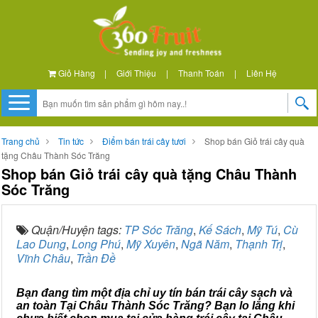
Giỏ Hàng
|
Giới Thiệu
|
Thanh Toán
|
Liên Hệ
Trang chủ
Tin tức
Điểm bán trái cây tươi
Shop bán Giỏ trái cây quà
tặng Châu Thành Sóc Trăng
Shop bán Giỏ trái cây quà tặng Châu Thành
Sóc Trăng
Quận/Huyện tags:
TP Sóc Trăng
,
Kế Sách
,
Mỹ Tú
,
Cù
Lao Dung
,
Long Phú
,
Mỹ Xuyên
,
Ngã Năm
,
Thạnh Trị
,
Vĩnh Châu
,
Trần Đề
Bạn đang tìm một địa chỉ uy tín bán trái cây sạch và
an toàn Tại Châu Thành Sóc Trăng? Bạn lo lắng khi