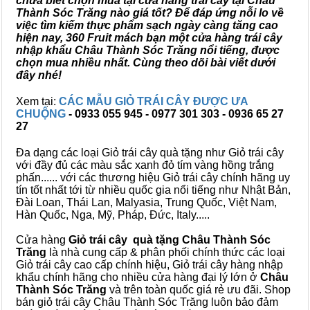
chưa biết chọn mua tại cửa hàng trái cây tại Châu
Thành Sóc Trăng nào giá tốt? Để đáp ứng nỗi lo về
việc tìm kiếm thực phẩm sạch ngày càng tăng cao
hiện nay, 360 Fruit mách bạn một cửa hàng trái cây
nhập khẩu Châu Thành Sóc Trăng nổi tiếng, được
chọn mua nhiều nhất. Cùng theo dõi bài viết dưới
đây nhé!
Xem tại:
CÁC MẪU GIỎ TRÁI CÂY ĐƯỢC ƯA
CHUỘNG
- 0933 055 945 - 0977 301 303 - 0936 65 27
27
Đa dạng các loại Giỏ trái cây quà tặng như Giỏ trái cây
với đầy đủ các màu sắc xanh đỏ tím vàng hồng trắng
phấn...... với các thương hiệu Giỏ trái cây chính hãng uy
tín tốt nhất tới từ nhiều quốc gia nổi tiếng như Nhật Bản,
Đài Loan, Thái Lan, Malyasia, Trung Quốc, Việt Nam,
Hàn Quốc, Nga, Mỹ, Pháp, Đức, Italy.....
Cửa hàng
Giỏ trái cây quà tặng Châu Thành Sóc
Trăng
là nhà cung cấp & phân phối chính thức các loại
Giỏ trái cây cao cấp chính hiệu, Giỏ trái cây hàng nhập
khẩu chính hãng cho nhiều cửa hàng đại lý lớn ở
Châu
Thành Sóc Trăng
và trên toàn quốc giá rẻ ưu đãi. Shop
bán giỏ trái cây Châu Thành Sóc Trăng luôn bảo đảm