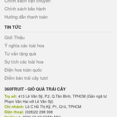
Chính sách vận chuyển
Chính sách bảo hành
Hướng dẫn thanh toán
TIN TỨC
Giới Thiệu
Ý nghĩa các loài hoa
Tư vấn tặng quà
Sự tích các loài hoa
Điện hoa toàn quốc
Điểm bán trái cây tươi
360FRUIT - GIỎ QUÀ TRÁI CÂY
Trụ sở:
413 Lê Văn Sỹ, P.2, Q.Tân Bình, TPHCM (Gần ngã tư
Phạm Văn Hai với Lê Văn Sỹ)
Chi nhánh:
Lô C Hồ Thị Kỷ, P1, Q10, TPHCM
Điện thoại:
(028)22 298 398