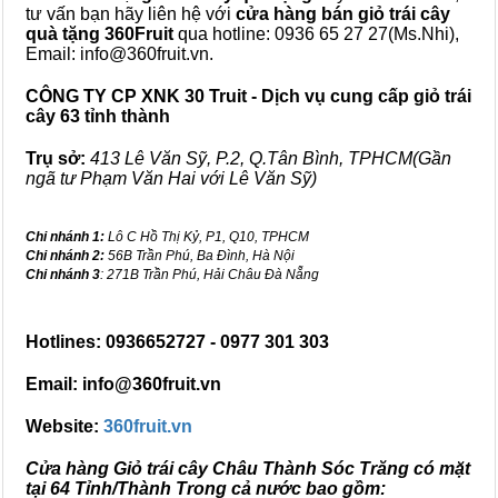
tư vấn bạn hãy liên hệ với
cửa hàng bán
giỏ trái cây
quà tặng
360Fruit
qua hotline: 0936 65 27 27(Ms.Nhi),
Email: info@360fruit.vn.
CÔNG TY CP XNK 30 Truit - Dịch vụ cung cấp giỏ trái
cây 63 tỉnh thành
Trụ sở:
413 Lê Văn Sỹ, P.2, Q.Tân Bình, TPHCM(Gần
ngã tư Phạm Văn Hai với Lê Văn Sỹ)
Chi nhánh 1:
Lô C Hồ Thị Kỷ, P1, Q10, TPHCM
Chi nhánh 2:
56B Trần Phú, Ba Đình, Hà Nội
Chi nhánh 3
: 271B Trần Phú, Hải Châu Đà Nẵng
Hotlines: 0936652727 - 0977 301 303
Email: info@360fruit.vn
Website:
360fruit.vn
Cửa hàng Giỏ trái cây Châu Thành Sóc Trăng có mặt
tại 64 Tỉnh/Thành Trong cả nước bao gồm: