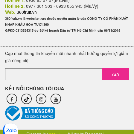
Hotline 1:
0936 65 27 27(Ms.Nhi)
Hotline 2:
0977 301 303 - 0933 055 945 (Ms.Vy)
Web:
360fruit.vn
360fruit.vn là website trực thuộc quyền quản lý của CÔNG TY CỔ PHẦN XUẤT
NHẬP KHẨU HOA TƯƠI 360
GPKD 0313524315 do Sở kế hoạch Đầu tư TP. Hồ Chí Minh cấp 06/11/2015
Cập nhật thông tin khuyến mãi nhanh nhất hưởng quyền lợi giảm
giá riêng biệt
GỬI
KẾT NỐI CHÚNG TÔI QUA