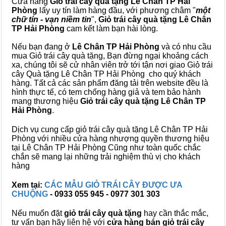
Cửa hàng
Giỏ trái cây quà tặng Lê Chân TP Hải
Phòng
lấy uy tín làm hàng đầu, với phương châm "
một
chữ tín - vạn niềm tin
",
Giỏ trái cây
quà tặng
Lê Chân
TP Hải Phòng
cam kết làm bạn hài lòng.
Nếu bạn đang ở
Lê Chân TP Hải Phòng
và có nhu cầu
mua Giỏ trái cây quà tặng, Bạn đừng ngại khoảng cách
xa, chúng tôi sẽ cử nhân viên trở tới tận nơi giao Giỏ trái
cây Quà tặng Lê Chân TP Hải Phòng cho quý khách
hàng. Tất cả các sản phẩm đăng tải trên website đều là
hình thực tế, có tem chống hàng giả và tem bảo hành
mang thương hiệu
Giỏ trái cây quà tặng Lê Chân TP
Hải Phòng
.
Dịch vụ cung cấp giỏ trái cây quà tặng Lê Chân TP Hải
Phòng với nhiều cửa hàng nhượng quyền thương hiệu
tại Lê Chân TP Hải Phòng Cũng như toàn quốc chắc
chắn sẽ mang lại những trải nghiệm thù vị cho khách
hàng
Xem tại:
CÁC MẪU GIỎ TRÁI CÂY ĐƯỢC ƯA
CHUỘNG
- 0933 055 945 - 0977 301 303
Nếu muốn đặt
giỏ trái cây quà tặng
hay cần thắc mắc,
tư vấn bạn hãy liên hệ với
cửa hàng bán
giỏ trái cây