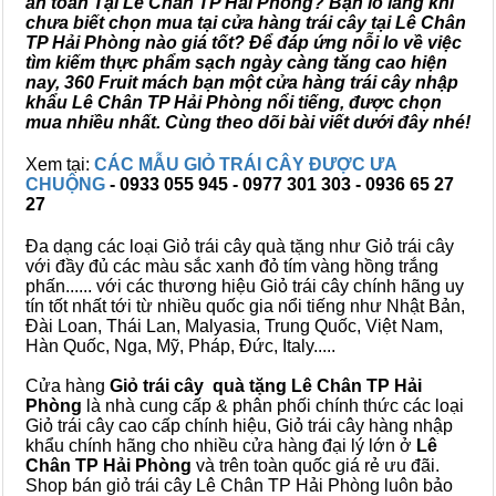
an toàn Tại Lê Chân TP Hải Phòng? Bạn lo lắng khi
chưa biết chọn mua tại cửa hàng trái cây tại Lê Chân
TP Hải Phòng nào giá tốt? Để đáp ứng nỗi lo về việc
tìm kiếm thực phẩm sạch ngày càng tăng cao hiện
nay, 360 Fruit mách bạn một cửa hàng trái cây nhập
khẩu Lê Chân TP Hải Phòng nổi tiếng, được chọn
mua nhiều nhất. Cùng theo dõi bài viết dưới đây nhé!
Xem tại:
CÁC MẪU GIỎ TRÁI CÂY ĐƯỢC ƯA
CHUỘNG
- 0933 055 945 - 0977 301 303 - 0936 65 27
27
Đa dạng các loại Giỏ trái cây quà tặng như Giỏ trái cây
với đầy đủ các màu sắc xanh đỏ tím vàng hồng trắng
phấn...... với các thương hiệu Giỏ trái cây chính hãng uy
tín tốt nhất tới từ nhiều quốc gia nổi tiếng như Nhật Bản,
Đài Loan, Thái Lan, Malyasia, Trung Quốc, Việt Nam,
Hàn Quốc, Nga, Mỹ, Pháp, Đức, Italy.....
Cửa hàng
Giỏ trái cây quà tặng Lê Chân TP Hải
Phòng
là nhà cung cấp & phân phối chính thức các loại
Giỏ trái cây cao cấp chính hiệu, Giỏ trái cây hàng nhập
khẩu chính hãng cho nhiều cửa hàng đại lý lớn ở
Lê
Chân TP Hải Phòng
và trên toàn quốc giá rẻ ưu đãi.
Shop bán giỏ trái cây Lê Chân TP Hải Phòng luôn bảo