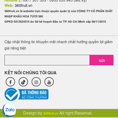
Hotline 2:
0977 301 303 - 0933 055 945 (Ms.Vy)
Web:
360fruit.vn
360fruit.vn là website trực thuộc quyền quản lý của CÔNG TY CỔ PHẦN XUẤT
NHẬP KHẨU HOA TƯƠI 360
GPKD 0313524315 do Sở kế hoạch Đầu tư TP. Hồ Chí Minh cấp 06/11/2015
Cập nhật thông tin khuyến mãi nhanh nhất hưởng quyền lợi giảm
giá riêng biệt
GỬI
KẾT NỐI CHÚNG TÔI QUA
Design by
All right Reserval.
360fruit.vn