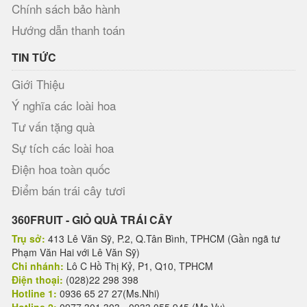
Chính sách bảo hành
Hướng dẫn thanh toán
TIN TỨC
Giới Thiệu
Ý nghĩa các loài hoa
Tư vấn tặng quà
Sự tích các loài hoa
Điện hoa toàn quốc
Điểm bán trái cây tươi
360FRUIT - GIỎ QUÀ TRÁI CÂY
Trụ sở:
413 Lê Văn Sỹ, P.2, Q.Tân Bình, TPHCM (Gần ngã tư
Phạm Văn Hai với Lê Văn Sỹ)
Chi nhánh:
Lô C Hồ Thị Kỷ, P1, Q10, TPHCM
Điện thoại:
(028)22 298 398
Hotline 1:
0936 65 27 27(Ms.Nhi)