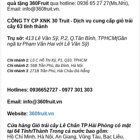
quà tặng
360Fruit
qua hotline: 0936 65 27 27(Ms.Nhi),
Email: info@360fruit.vn.
CÔNG TY CP XNK 30 Truit - Dịch vụ cung cấp giỏ trái
cây 63 tỉnh thành
Trụ sở:
413 Lê Văn Sỹ, P.2, Q.Tân Bình, TPHCM(Gần
ngã tư Phạm Văn Hai với Lê Văn Sỹ)
Chi nhánh 1:
Lô C Hồ Thị Kỷ, P1, Q10, TPHCM
Chi nhánh 2:
56B Trần Phú, Ba Đình, Hà Nội
Chi nhánh 3
: 271B Trần Phú, Hải Châu Đà Nẵng
Hotlines: 0936652727 - 0977 301 303
Email: info@360fruit.vn
Website:
360fruit.vn
Cửa hàng Giỏ trái cây Lê Chân TP Hải Phòng có mặt
tại 64 Tỉnh/Thành Trong cả nước bao gồm:
Hồ Chí Minh, Hà Nội, An Giang, Vũng Tàu, Bạc Liêu,