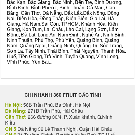
Bắc Kạn, Bắc Giang, Bắc Ninh, Bến Tre, Bình Dương,
Bình Định, Bình Phước, Bình Thuận, Cà Mau, Cao
Bằng, Cần Thơ, Đà Nẵng, Đắk Lắk,Đắk Nông, Đồng
Nai, Biên Hòa, Đồng Tháp, Điện Biên, Gia Lai, Hà
Giang, Hà Nam,Sài Gòn, TPHCM, Khánh Hòa, Kiên
Giang, Kon Tum, Lai Châu, Lào Cai, Lạng Sơn, Lâm
Đồng, Đà Lạt, Long An, Nam Định, Nghệ An, Ninh Bình,
Ninh Thuận, Phú Thọ, Phú Yên, Quảng Bình, Quảng
Nam, Quảng Ngãi, Quảng Ninh, Quảng Trị, Sóc Trăng,
Sơn La, Tây Ninh, Thái Bình, Thái Nguyên, Thanh Hóa,
Huế, Tiền Giang, Trà Vinh, Tuyên Quang, Vĩnh Long,
Vĩnh Phúc, Yên Bái...
CHI NHANH 360 FRUIT CÁC TỈNH
Hà Nội:
56B Trần Phú, Ba Đình, Hà Nội
Đà Nẵng:
271B Trần Phú, Hải Châu
Cần Thơ:
266 đường 30/4, P. Xuân khánh, Q.Ninh
Kiều
CN 5
Đà Nẵng 32 Lê Thanh Nghị, Quận Hải Châu
CN 6
71 Trường Chinh, Phường Xuân Phú, TP Huế