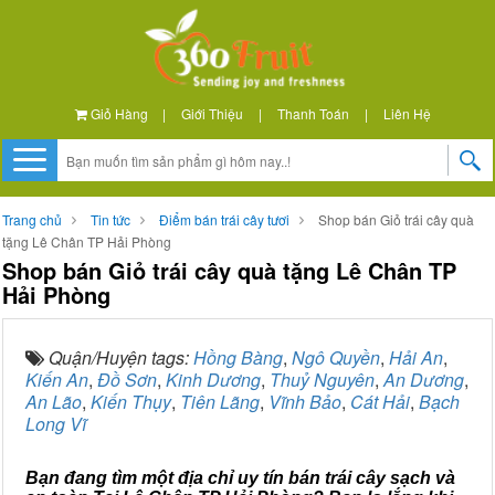
Giỏ Hàng
|
Giới Thiệu
|
Thanh Toán
|
Liên Hệ
Trang chủ
Tin tức
Điểm bán trái cây tươi
Shop bán Giỏ trái cây quà
tặng Lê Chân TP Hải Phòng
Shop bán Giỏ trái cây quà tặng Lê Chân TP
Hải Phòng
Quận/Huyện tags:
Hồng Bàng
,
Ngô Quyền
,
Hải An
,
Kiến An
,
Đồ Sơn
,
Kinh Dương
,
Thuỷ Nguyên
,
An Dương
,
An Lão
,
Kiến Thụy
,
Tiên Lãng
,
Vĩnh Bảo
,
Cát Hải
,
Bạch
Long Vĩ
Bạn đang tìm một địa chỉ uy tín bán trái cây sạch và