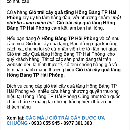
có nhu cầu
Cửa hàng
Giỏ trái cây quà tặng Hồng Bàng TP Hải
Phòng
lấy uy tín làm hàng đầu, với phương châm "
một
chữ tín - vạn niềm tin
",
Giỏ trái cây
quà tặng
Hồng
Bàng TP Hải Phòng
cam kết làm bạn hài lòng.
Nếu bạn đang ở
Hồng Bàng TP Hải Phòng
và có nhu
cầu mua Giỏ trái cây quà tặng, Bạn đừng ngại khoảng
cách xa, chúng tôi sẽ cử nhân viên trở tới tận nơi giao
Giỏ trái cây Quà tặng Hồng Bàng TP Hải Phòng cho
quý khách hàng. Tất cả các sản phẩm đăng tải trên
website đều là hình thực tế, có tem chống hàng giả và
tem bảo hành mang thương hiệu
Giỏ trái cây quà tặng
Hồng Bàng TP Hải Phòng
.
Dịch vụ cung cấp giỏ trái cây quà tặng Hồng Bàng TP
Hải Phòng với nhiều cửa hàng nhượng quyền thương
hiệu tại Hồng Bàng TP Hải Phòng Cũng như toàn quốc
chắc chắn sẽ mang lại những trải nghiệm thù vị cho
khách hàng
Xem tại:
CÁC MẪU GIỎ TRÁI CÂY ĐƯỢC ƯA
CHUỘNG
- 0933 055 945 - 0977 301 303