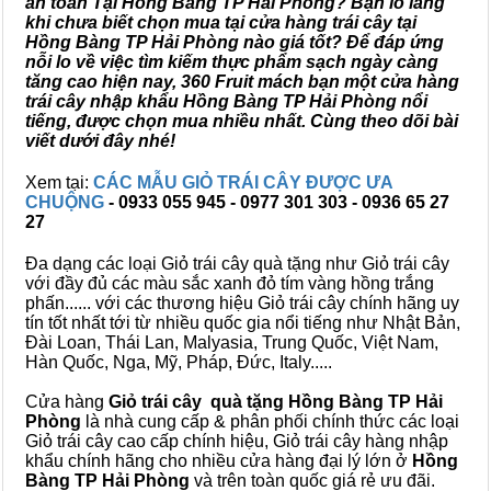
an toàn Tại Hồng Bàng TP Hải Phòng? Bạn lo lắng
khi chưa biết chọn mua tại cửa hàng trái cây tại
Hồng Bàng TP Hải Phòng nào giá tốt? Để đáp ứng
nỗi lo về việc tìm kiếm thực phẩm sạch ngày càng
tăng cao hiện nay, 360 Fruit mách bạn một cửa hàng
trái cây nhập khẩu Hồng Bàng TP Hải Phòng nổi
tiếng, được chọn mua nhiều nhất. Cùng theo dõi bài
viết dưới đây nhé!
Xem tại:
CÁC MẪU GIỎ TRÁI CÂY ĐƯỢC ƯA
CHUỘNG
- 0933 055 945 - 0977 301 303 - 0936 65 27
27
Đa dạng các loại Giỏ trái cây quà tặng như Giỏ trái cây
với đầy đủ các màu sắc xanh đỏ tím vàng hồng trắng
phấn...... với các thương hiệu Giỏ trái cây chính hãng uy
tín tốt nhất tới từ nhiều quốc gia nổi tiếng như Nhật Bản,
Đài Loan, Thái Lan, Malyasia, Trung Quốc, Việt Nam,
Hàn Quốc, Nga, Mỹ, Pháp, Đức, Italy.....
Cửa hàng
Giỏ trái cây quà tặng Hồng Bàng TP Hải
Phòng
là nhà cung cấp & phân phối chính thức các loại
Giỏ trái cây cao cấp chính hiệu, Giỏ trái cây hàng nhập
khẩu chính hãng cho nhiều cửa hàng đại lý lớn ở
Hồng
Bàng TP Hải Phòng
và trên toàn quốc giá rẻ ưu đãi.