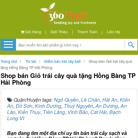
Giỏ Hàng
|
Giới Thiệu
|
Thanh Toán
|
Liên Hệ
Trang chủ
Tin tức
Điểm bán trái cây tươi
Shop bán Giỏ trái cây quà
tặng Hồng Bàng TP Hải Phòng
Shop bán Giỏ trái cây quà tặng Hồng Bàng TP
Hải Phòng
Quận/Huyện tags:
Ngô Quyền
,
Lê Chân
,
Hải An
,
Kiến
An
,
Đồ Sơn
,
Kinh Dương
,
Thuỷ Nguyên
,
An Dương
,
An
Lão
,
Kiến Thụy
,
Tiên Lãng
,
Vĩnh Bảo
,
Cát Hải
,
Bạch
Long Vĩ
Bạn đang tìm một địa chỉ uy tín bán trái cây sạch và