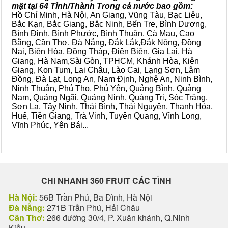
mặt tại 64 Tỉnh/Thành Trong cả nước bao gồm:
Hồ Chí Minh, Hà Nội, An Giang, Vũng Tàu, Bạc Liêu,
Bắc Kạn, Bắc Giang, Bắc Ninh, Bến Tre, Bình Dương,
Bình Định, Bình Phước, Bình Thuận, Cà Mau, Cao
Bằng, Cần Thơ, Đà Nẵng, Đắk Lắk,Đắk Nông, Đồng
Nai, Biên Hòa, Đồng Tháp, Điện Biên, Gia Lai, Hà
Giang, Hà Nam,Sài Gòn, TPHCM, Khánh Hòa, Kiên
Giang, Kon Tum, Lai Châu, Lào Cai, Lạng Sơn, Lâm
Đồng, Đà Lạt, Long An, Nam Định, Nghệ An, Ninh Bình,
Ninh Thuận, Phú Thọ, Phú Yên, Quảng Bình, Quảng
Nam, Quảng Ngãi, Quảng Ninh, Quảng Trị, Sóc Trăng,
Sơn La, Tây Ninh, Thái Bình, Thái Nguyên, Thanh Hóa,
Huế, Tiền Giang, Trà Vinh, Tuyên Quang, Vĩnh Long,
Vĩnh Phúc, Yên Bái...
CHI NHANH 360 FRUIT CÁC TỈNH
Hà Nội:
56B Trần Phú, Ba Đình, Hà Nội
Đà Nẵng:
271B Trần Phú, Hải Châu
Cần Thơ:
266 đường 30/4, P. Xuân khánh, Q.Ninh
Kiều