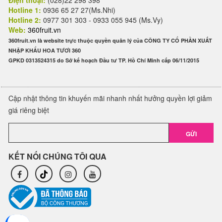
Điện thoại:
(028)22 298 398
Hotline 1:
0936 65 27 27(Ms.Nhi)
Hotline 2:
0977 301 303 - 0933 055 945 (Ms.Vy)
Web:
360fruit.vn
360fruit.vn là website trực thuộc quyền quản lý của CÔNG TY CỔ PHẦN XUẤT
NHẬP KHẨU HOA TƯƠI 360
GPKD 0313524315 do Sở kế hoạch Đầu tư TP. Hồ Chí Minh cấp 06/11/2015
Cập nhật thông tin khuyến mãi nhanh nhất hưởng quyền lợi giảm
giá riêng biệt
GỬI
KẾT NỐI CHÚNG TÔI QUA