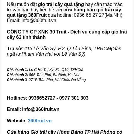
Nếu muốn đặt
giỏ trái cây quà tặng
hay cần thắc mắc,
tư vấn bạn hãy liên hệ với
cửa hàng bán
giỏ trái cây
quà tặng
360Fruit
qua hotline: 0936 65 27 27(Ms.Nhi),
Email: info@360fruit.vn.
CÔNG TY CP XNK 30 Truit - Dịch vụ cung cấp giỏ trái
cây 63 tỉnh thành
Trụ sở:
413 Lê Văn Sỹ, P.2, Q.Tân Bình, TPHCM(Gần
ngã tư Phạm Văn Hai với Lê Văn Sỹ)
Chi nhánh 1:
Lô C Hồ Thị Kỷ, P1, Q10, TPHCM
Chi nhánh 2:
56B Trần Phú, Ba Đình, Hà Nội
Chi nhánh 3
: 271B Trần Phú, Hải Châu Đà Nẵng
Hotlines: 0936652727 - 0977 301 303
Email: info@360fruit.vn
Website:
360fruit.vn
Cửa hàng Giỏ trái cây Hồng Bàng TP Hải Phòng có