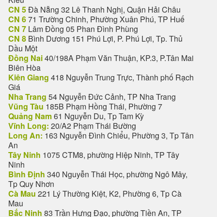
CN 5
Đà Nẵng 32 Lê Thanh Nghị, Quận Hải Châu
CN 6
71 Trường Chinh, Phường Xuân Phú, TP Huế
CN 7
Lâm Đồng 05 Phan Đình Phùng
CN 8
Bình Dương 151 Phú Lợi, P. Phú Lợi, Tp. Thủ
Dầu Một
Đồng Nai
40/198A Phạm Văn Thuận, KP.3, P.Tân Mai
Biên Hòa
Kiên Giang
418 Nguyễn Trung Trực, Thành phố Rạch
Giá
Nha Trang
54 Nguyễn Đức Cảnh, TP Nha Trang
Vũng Tàu
185B Phạm Hồng Thái, Phường 7
Quảng Nam
61 Nguyễn Du, Tp Tam Kỳ
Vĩnh Long:
20/A2 Phạm Thái Bường
Long An:
163 Nguyễn Đình Chiểu, Phường 3, Tp Tân
An
Tây Ninh
1075 CTM8, phường Hiệp Ninh, TP Tây
Ninh
Bình Định
340 Nguyễn Thái Học, phường Ngô Mây,
Tp Quy Nhơn
Cà Mau
221 Lý Thường Kiệt, K2, Phường 6, Tp Cà
Mau
Bắc Ninh
83 Trần Hưng Đạo, phường Tiền An, TP