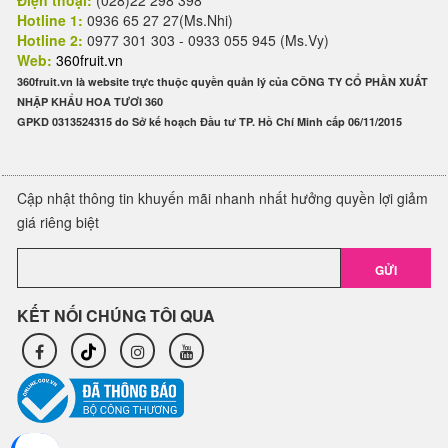
Điện thoại:
(028)22 298 398
Hotline 1:
0936 65 27 27(Ms.Nhi)
Hotline 2:
0977 301 303 - 0933 055 945 (Ms.Vy)
Web:
360fruit.vn
360fruit.vn là website trực thuộc quyền quản lý của CÔNG TY CỔ PHẦN XUẤT
NHẬP KHẨU HOA TƯƠI 360
GPKD 0313524315 do Sở kế hoạch Đầu tư TP. Hồ Chí Minh cấp 06/11/2015
Cập nhật thông tin khuyến mãi nhanh nhất hưởng quyền lợi giảm
giá riêng biệt
GỬI
KẾT NỐI CHÚNG TÔI QUA