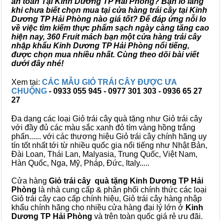
an toàn Tại Kinh Dương TP Hải Phòng? Bạn lo lắng
khi chưa biết chọn mua tại cửa hàng trái cây tại Kinh
Dương TP Hải Phòng nào giá tốt? Để đáp ứng nỗi lo
về việc tìm kiếm thực phẩm sạch ngày càng tăng cao
hiện nay, 360 Fruit mách bạn một cửa hàng trái cây
nhập khẩu Kinh Dương TP Hải Phòng nổi tiếng,
được chọn mua nhiều nhất. Cùng theo dõi bài viết
dưới đây nhé!
Xem tại:
CÁC MẪU GIỎ TRÁI CÂY ĐƯỢC ƯA
CHUỘNG
- 0933 055 945 - 0977 301 303 - 0936 65 27
27
Đa dạng các loại Giỏ trái cây quà tặng như Giỏ trái cây
với đầy đủ các màu sắc xanh đỏ tím vàng hồng trắng
phấn...... với các thương hiệu Giỏ trái cây chính hãng uy
tín tốt nhất tới từ nhiều quốc gia nổi tiếng như Nhật Bản,
Đài Loan, Thái Lan, Malyasia, Trung Quốc, Việt Nam,
Hàn Quốc, Nga, Mỹ, Pháp, Đức, Italy.....
Cửa hàng
Giỏ trái cây quà tặng Kinh Dương TP Hải
Phòng
là nhà cung cấp & phân phối chính thức các loại
Giỏ trái cây cao cấp chính hiệu, Giỏ trái cây hàng nhập
khẩu chính hãng cho nhiều cửa hàng đại lý lớn ở
Kinh
Dương TP Hải Phòng
và trên toàn quốc giá rẻ ưu đãi.