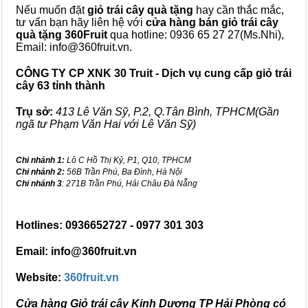
Nếu muốn đặt
giỏ trái cây quà tặng
hay cần thắc mắc,
tư vấn bạn hãy liên hệ với
cửa hàng bán
giỏ trái cây
quà tặng
360Fruit
qua hotline: 0936 65 27 27(Ms.Nhi),
Email: info@360fruit.vn.
CÔNG TY CP XNK 30 Truit - Dịch vụ cung cấp giỏ trái
cây 63 tỉnh thành
Trụ sở:
413 Lê Văn Sỹ, P.2, Q.Tân Bình, TPHCM(Gần
ngã tư Phạm Văn Hai với Lê Văn Sỹ)
Chi nhánh 1:
Lô C Hồ Thị Kỷ, P1, Q10, TPHCM
Chi nhánh 2:
56B Trần Phú, Ba Đình, Hà Nội
Chi nhánh 3
: 271B Trần Phú, Hải Châu Đà Nẵng
Hotlines: 0936652727 - 0977 301 303
Email: info@360fruit.vn
Website:
360fruit.vn
Cửa hàng Giỏ trái cây Kinh Dương TP Hải Phòng có