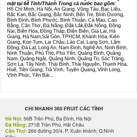
mặt tại 64 Tỉnh/Thành Trong cả nước bao gồm:
Hồ Chí Minh, Hà Nội, An Giang, Vũng Tàu, Bạc Liêu,
Bắc Kạn, Bắc Giang, Bắc Ninh, Bến Tre, Bình Dương,
Bình Định, Bình Phước, Bình Thuận, Cà Mau, Cao
Bằng, Cần Thơ, Đà Nẵng, Đắk Lắk,Đắk Nông, Đồng
Nai, Biên Hòa, Đồng Tháp, Điện Biên, Gia Lai, Hà
Giang, Hà Nam,Sài Gòn, TPHCM, Khánh Hòa, Kiên
Giang, Kon Tum, Lai Châu, Lào Cai, Lạng Sơn, Lâm
Đồng, Đà Lạt, Long An, Nam Định, Nghệ An, Ninh Bình,
Ninh Thuận, Phú Thọ, Phú Yên, Quảng Bình, Quảng
Nam, Quảng Ngãi, Quảng Ninh, Quảng Trị, Sóc Trăng,
Sơn La, Tây Ninh, Thái Bình, Thái Nguyên, Thanh Hóa,
Huế, Tiền Giang, Trà Vinh, Tuyên Quang, Vĩnh Long,
Vĩnh Phúc, Yên Bái...
CHI NHANH 360 FRUIT CÁC TỈNH
Hà Nội:
56B Trần Phú, Ba Đình, Hà Nội
Đà Nẵng:
271B Trần Phú, Hải Châu
Cần Thơ:
266 đường 30/4, P. Xuân khánh, Q.Ninh
Kiều