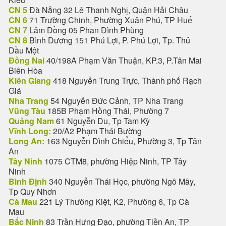
CN 5
Đà Nẵng 32 Lê Thanh Nghị, Quận Hải Châu
CN 6
71 Trường Chinh, Phường Xuân Phú, TP Huế
CN 7
Lâm Đồng 05 Phan Đình Phùng
CN 8
Bình Dương 151 Phú Lợi, P. Phú Lợi, Tp. Thủ
Dầu Một
Đồng Nai
40/198A Phạm Văn Thuận, KP.3, P.Tân Mai
Biên Hòa
Kiên Giang
418 Nguyễn Trung Trực, Thành phố Rạch
Giá
Nha Trang
54 Nguyễn Đức Cảnh, TP Nha Trang
Vũng Tàu
185B Phạm Hồng Thái, Phường 7
Quảng Nam
61 Nguyễn Du, Tp Tam Kỳ
Vĩnh Long:
20/A2 Phạm Thái Bường
Long An:
163 Nguyễn Đình Chiểu, Phường 3, Tp Tân
An
Tây Ninh
1075 CTM8, phường Hiệp Ninh, TP Tây
Ninh
Bình Định
340 Nguyễn Thái Học, phường Ngô Mây,
Tp Quy Nhơn
Cà Mau
221 Lý Thường Kiệt, K2, Phường 6, Tp Cà
Mau
Bắc Ninh
83 Trần Hưng Đạo, phường Tiền An, TP