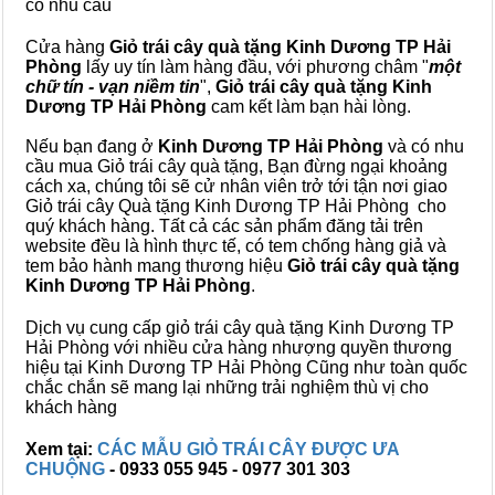
có nhu cầu
Cửa hàng
Giỏ trái cây quà tặng Kinh Dương TP Hải
Phòng
lấy uy tín làm hàng đầu, với phương châm "
một
chữ tín - vạn niềm tin
",
Giỏ trái cây
quà tặng
Kinh
Dương TP Hải Phòng
cam kết làm bạn hài lòng.
Nếu bạn đang ở
Kinh Dương TP Hải Phòng
và có nhu
cầu mua Giỏ trái cây quà tặng, Bạn đừng ngại khoảng
cách xa, chúng tôi sẽ cử nhân viên trở tới tận nơi giao
Giỏ trái cây Quà tặng Kinh Dương TP Hải Phòng cho
quý khách hàng. Tất cả các sản phẩm đăng tải trên
website đều là hình thực tế, có tem chống hàng giả và
tem bảo hành mang thương hiệu
Giỏ trái cây quà tặng
Kinh Dương TP Hải Phòng
.
Dịch vụ cung cấp giỏ trái cây quà tặng Kinh Dương TP
Hải Phòng với nhiều cửa hàng nhượng quyền thương
hiệu tại Kinh Dương TP Hải Phòng Cũng như toàn quốc
chắc chắn sẽ mang lại những trải nghiệm thù vị cho
khách hàng
Xem tại:
CÁC MẪU GIỎ TRÁI CÂY ĐƯỢC ƯA
CHUỘNG
- 0933 055 945 - 0977 301 303