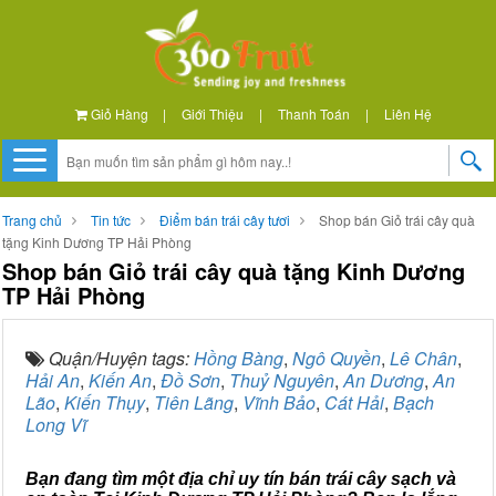
Giỏ Hàng
|
Giới Thiệu
|
Thanh Toán
|
Liên Hệ
Trang chủ
Tin tức
Điểm bán trái cây tươi
Shop bán Giỏ trái cây quà
tặng Kinh Dương TP Hải Phòng
Shop bán Giỏ trái cây quà tặng Kinh Dương
TP Hải Phòng
Quận/Huyện tags:
Hồng Bàng
,
Ngô Quyền
,
Lê Chân
,
Hải An
,
Kiến An
,
Đồ Sơn
,
Thuỷ Nguyên
,
An Dương
,
An
Lão
,
Kiến Thụy
,
Tiên Lãng
,
Vĩnh Bảo
,
Cát Hải
,
Bạch
Long Vĩ
Bạn đang tìm một địa chỉ uy tín bán trái cây sạch và