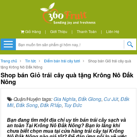
Giỏ Hàng
|
Giới Thiệu
|
Thanh Toán
|
Liên Hệ
Trang chủ
Tin tức
Điểm bán trái cây tươi
Shop bán Giỏ trái cây quà
tặng Krông Nô Đắk Nông
Shop bán Giỏ trái cây quà tặng Krông Nô Đắk
Nông
Quận/Huyện tags:
Gia Nghĩa
,
Đắk Glong
,
Cư Jút
,
Đắk
Mil
,
Đắk Song
,
Đắk R'lấp
,
Tuy Đức
Bạn đang tìm một địa chỉ uy tín bán trái cây sạch và
an toàn Tại Krông Nô Đắk Nông? Bạn lo lắng khi
chưa biết chọn mua tại cửa hàng trái cây tại Krông
Nô Đắk Nông nào giá tốt? Để đáp ứng nỗi lo về việc