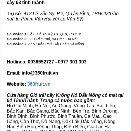
cây 63 tỉnh thành
Trụ sở:
413 Lê Văn Sỹ, P.2, Q.Tân Bình, TPHCM(Gần
ngã tư Phạm Văn Hai với Lê Văn Sỹ)
Chi nhánh 1:
Lô C Hồ Thị Kỷ, P1, Q10, TPHCM
Chi nhánh 2:
56B Trần Phú, Ba Đình, Hà Nội
Chi nhánh 3
: 271B Trần Phú, Hải Châu Đà Nẵng
Hotlines: 0936652727 - 0977 301 303
Email: info@360fruit.vn
Website:
360fruit.vn
Cửa hàng Giỏ trái cây Krông Nô Đắk Nông có mặt tại
64 Tỉnh/Thành Trong cả nước bao gồm:
Hồ Chí Minh, Hà Nội, An Giang, Vũng Tàu, Bạc Liêu,
Bắc Kạn, Bắc Giang, Bắc Ninh, Bến Tre, Bình Dương,
Bình Định, Bình Phước, Bình Thuận, Cà Mau, Cao
Bằng, Cần Thơ, Đà Nẵng, Đắk Lắk,Đắk Nông, Đồng
Nai, Biên Hòa, Đồng Tháp, Điện Biên, Gia Lai, Hà