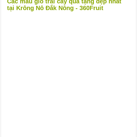
Các mẫu giỏ trái cây quà tặng đẹp nhất
tại Krông Nô Đắk Nông - 360Fruit