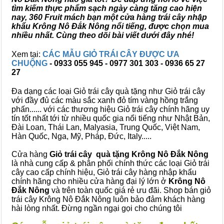
tìm kiếm thực phẩm sạch ngày càng tăng cao hiện
nay, 360 Fruit mách bạn một cửa hàng trái cây nhập
khẩu Krông Nô Đắk Nông nổi tiếng, được chọn mua
nhiều nhất. Cùng theo dõi bài viết dưới đây nhé!
Xem tại:
CÁC MẪU GIỎ TRÁI CÂY ĐƯỢC ƯA
CHUỘNG
- 0933 055 945 - 0977 301 303 - 0936 65 27
27
Đa dạng các loại Giỏ trái cây quà tặng như Giỏ trái cây
với đầy đủ các màu sắc xanh đỏ tím vàng hồng trắng
phấn...... với các thương hiệu Giỏ trái cây chính hãng uy
tín tốt nhất tới từ nhiều quốc gia nổi tiếng như Nhật Bản,
Đài Loan, Thái Lan, Malyasia, Trung Quốc, Việt Nam,
Hàn Quốc, Nga, Mỹ, Pháp, Đức, Italy.....
Cửa hàng
Giỏ trái cây quà tặng Krông Nô Đắk Nông
là nhà cung cấp & phân phối chính thức các loại Giỏ trái
cây cao cấp chính hiệu, Giỏ trái cây hàng nhập khẩu
chính hãng cho nhiều cửa hàng đại lý lớn ở
Krông Nô
Đắk Nông
và trên toàn quốc giá rẻ ưu đãi. Shop bán giỏ
trái cây Krông Nô Đắk Nông luôn bảo đảm khách hàng
hài lòng nhất. Đừng ngần ngại gọi cho chúng tôi