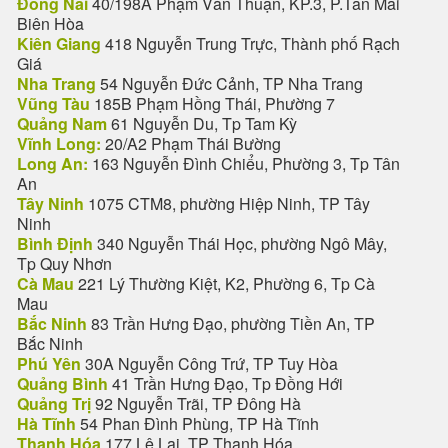
Đồng Nai
40/198A Phạm Văn Thuận, KP.3, P.Tân Mai
Biên Hòa
Kiên Giang
418 Nguyễn Trung Trực, Thành phố Rạch
Giá
Nha Trang
54 Nguyễn Đức Cảnh, TP Nha Trang
Vũng Tàu
185B Phạm Hồng Thái, Phường 7
Quảng Nam
61 Nguyễn Du, Tp Tam Kỳ
Vĩnh Long:
20/A2 Phạm Thái Bường
Long An:
163 Nguyễn Đình Chiểu, Phường 3, Tp Tân
An
Tây Ninh
1075 CTM8, phường Hiệp Ninh, TP Tây
Ninh
Bình Định
340 Nguyễn Thái Học, phường Ngô Mây,
Tp Quy Nhơn
Cà Mau
221 Lý Thường Kiệt, K2, Phường 6, Tp Cà
Mau
Bắc Ninh
83 Trần Hưng Đạo, phường Tiền An, TP
Bắc Ninh
Phú Yên
30A Nguyễn Công Trứ, TP Tuy Hòa
Quảng Bình
41 Trần Hưng Đạo, Tp Đồng Hới
Quảng Trị
92 Nguyễn Trãi, TP Đông Hà
Hà Tĩnh
54 Phan Đình Phùng, TP Hà Tĩnh
Thanh Hóa
177 Lê Lai, TP Thanh Hóa