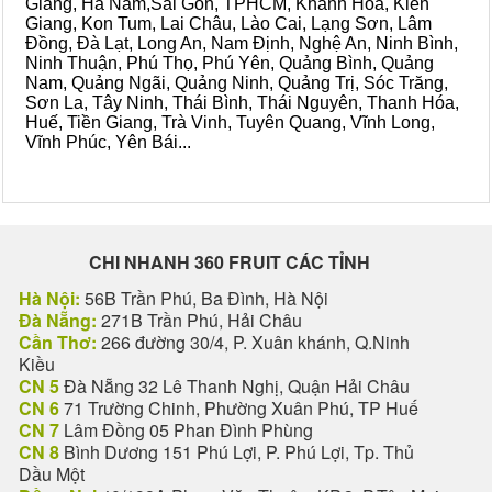
Giang, Hà Nam,Sài Gòn, TPHCM, Khánh Hòa, Kiên
Giang, Kon Tum, Lai Châu, Lào Cai, Lạng Sơn, Lâm
Đồng, Đà Lạt, Long An, Nam Định, Nghệ An, Ninh Bình,
Ninh Thuận, Phú Thọ, Phú Yên, Quảng Bình, Quảng
Nam, Quảng Ngãi, Quảng Ninh, Quảng Trị, Sóc Trăng,
Sơn La, Tây Ninh, Thái Bình, Thái Nguyên, Thanh Hóa,
Huế, Tiền Giang, Trà Vinh, Tuyên Quang, Vĩnh Long,
Vĩnh Phúc, Yên Bái...
CHI NHANH 360 FRUIT CÁC TỈNH
Hà Nội:
56B Trần Phú, Ba Đình, Hà Nội
Đà Nẵng:
271B Trần Phú, Hải Châu
Cần Thơ:
266 đường 30/4, P. Xuân khánh, Q.Ninh
Kiều
CN 5
Đà Nẵng 32 Lê Thanh Nghị, Quận Hải Châu
CN 6
71 Trường Chinh, Phường Xuân Phú, TP Huế
CN 7
Lâm Đồng 05 Phan Đình Phùng
CN 8
Bình Dương 151 Phú Lợi, P. Phú Lợi, Tp. Thủ
Dầu Một