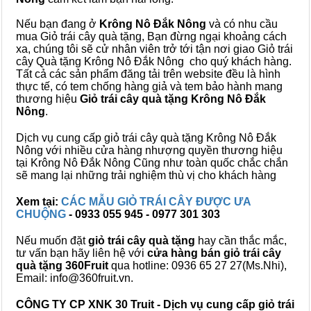
Nếu bạn đang ở
Krông Nô Đắk Nông
và có nhu cầu
mua Giỏ trái cây quà tặng, Bạn đừng ngại khoảng cách
xa, chúng tôi sẽ cử nhân viên trở tới tận nơi giao Giỏ trái
cây Quà tặng Krông Nô Đắk Nông cho quý khách hàng.
Tất cả các sản phẩm đăng tải trên website đều là hình
thực tế, có tem chống hàng giả và tem bảo hành mang
thương hiệu
Giỏ trái cây quà tặng Krông Nô Đắk
Nông
.
Dịch vụ cung cấp giỏ trái cây quà tặng Krông Nô Đắk
Nông với nhiều cửa hàng nhượng quyền thương hiệu
tại Krông Nô Đắk Nông Cũng như toàn quốc chắc chắn
sẽ mang lại những trải nghiệm thù vị cho khách hàng
Xem tại:
CÁC MẪU GIỎ TRÁI CÂY ĐƯỢC ƯA
CHUỘNG
- 0933 055 945 - 0977 301 303
Nếu muốn đặt
giỏ trái cây quà tặng
hay cần thắc mắc,
tư vấn bạn hãy liên hệ với
cửa hàng bán
giỏ trái cây
quà tặng
360Fruit
qua hotline: 0936 65 27 27(Ms.Nhi),
Email: info@360fruit.vn.
CÔNG TY CP XNK 30 Truit - Dịch vụ cung cấp giỏ trái