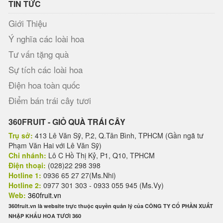
TIN TỨC
Giới Thiệu
Ý nghĩa các loài hoa
Tư vấn tặng quà
Sự tích các loài hoa
Điện hoa toàn quốc
Điểm bán trái cây tươi
360FRUIT - GIỎ QUÀ TRÁI CÂY
Trụ sở:
413 Lê Văn Sỹ, P.2, Q.Tân Bình, TPHCM (Gần ngã tư
Phạm Văn Hai với Lê Văn Sỹ)
Chi nhánh:
Lô C Hồ Thị Kỷ, P1, Q10, TPHCM
Điện thoại:
(028)22 298 398
Hotline 1:
0936 65 27 27(Ms.Nhi)
Hotline 2:
0977 301 303 - 0933 055 945 (Ms.Vy)
Web:
360fruit.vn
360fruit.vn là website trực thuộc quyền quản lý của CÔNG TY CỔ PHẦN XUẤT
NHẬP KHẨU HOA TƯƠI 360