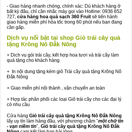
- Giao hàng nhanh chóng, chính xác: Dù khách hàng ở
bất kỳ đâu, chỉ cần nhắc máy gọi vào Hotline: 0936 652
727,
cửa hàng hoa quả sạch 360 Fruit
sẽ tiến hành
giao hàng miễn phí hỏa tốc trong 60 phút nếu bạn đang
cần gấp.
Dịch vụ nổi bật tại shop Giỏ trái cây quà
tặng Krông Nô Đắk Nông
+ Dịch vụ gói trái cây, kết hợp hoa tươi và trái cây làm
quà tặng cho khách hàng
+ In nội dung tặng kèm giỏ Trái cây quà tặng Krông Nô
Đắk Nông
+ Giao miễn phí nội thành , vận chuyển an toàn
+ Hợp tác phân phối các loại Giỏ trái cây cho các đại lý
có nhu cầu
Cửa hàng
Giỏ trái cây quà tặng Krông Nô Đắk Nông
lấy uy tín làm hàng đầu, với phương châm "
một chữ tín
- vạn niềm tin
",
Giỏ trái cây
quà tặng
Krông Nô Đắk
Nông
cam kết làm bạn hài lòng.