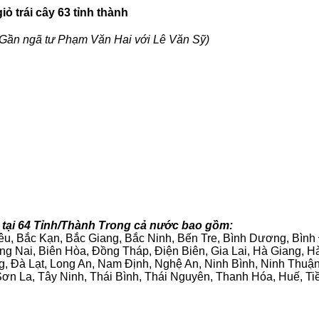
ỏ trái cây 63 tỉnh thành
Gần ngã tư Phạm Văn Hai với Lê Văn Sỹ)
 tại 64 Tỉnh/Thành Trong cả nước bao gồm:
iêu, Bắc Kạn, Bắc Giang, Bắc Ninh, Bến Tre, Bình Dương, Bìn
g Nai, Biên Hòa, Đồng Tháp, Điện Biên, Gia Lai, Hà Giang,
g, Đà Lạt, Long An, Nam Định, Nghệ An, Ninh Bình, Ninh Thuậ
ơn La, Tây Ninh, Thái Bình, Thái Nguyên, Thanh Hóa, Huế, Ti