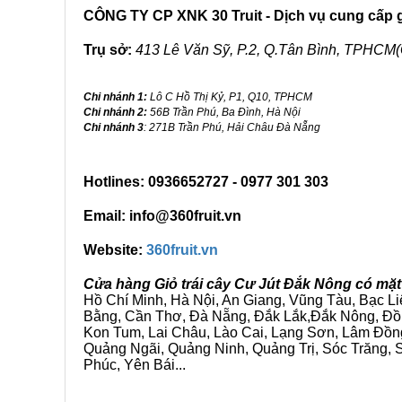
CÔNG TY CP XNK 30 Truit - Dịch vụ cung cấp gi
Trụ sở:
413 Lê Văn Sỹ, P.2, Q.Tân Bình, TPHCM(
Chi nhánh 1:
Lô C Hồ Thị Kỷ, P1, Q10, TPHCM
Chi nhánh 2:
56B Trần Phú, Ba Đình, Hà Nội
Chi nhánh 3
: 271B Trần Phú, Hải Châu Đà Nẵng
Hotlines: 0936652727 - 0977 301 303
Email: info@360fruit.vn
Website:
360fruit.vn
Cửa hàng Giỏ trái cây Cư Jút Đắk Nông có mặt
Hồ Chí Minh, Hà Nội, An Giang, Vũng Tàu, Bạc L
Bằng, Cần Thơ, Đà Nẵng, Đắk Lắk,Đắk Nông, Đồn
Kon Tum, Lai Châu, Lào Cai, Lạng Sơn, Lâm Đồn
Quảng Ngãi, Quảng Ninh, Quảng Trị, Sóc Trăng, S
Phúc, Yên Bái...