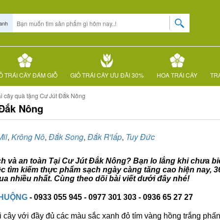
anh
Ỏ TRÁI CÂY ĐÁM GIỖ
GIỎ TRÁI CÂY ƯU ĐÃI 30%
HOA TRÁI CÂY
TRÁ
ái cây quà tặng Cư Jút Đắk Nông
 Đắk Nông
il
,
Krông Nô
,
Đắk Song
,
Đắk R'lấp
,
Tuy Đức
ạch và an toàn Tại Cư Jút Đắk Nông? Bạn lo lắng khi chưa biế
ệc tìm kiếm thực phẩm sạch ngày càng tăng cao hiện nay, 3
 nhiều nhất. Cùng theo dõi bài viết dưới đây nhé!
CHUỘNG
- 0933 055 945 - 0977 301 303 - 0936 65 27 27
i cây với đầy đủ các màu sắc xanh đỏ tím vàng hồng trắng phấn..