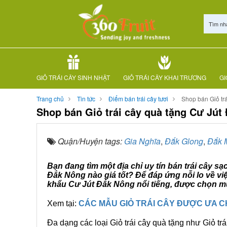
Tìm nh
GIỎ TRÁI CÂY SINH NHẬT
GIỎ TRÁI CÂY KHAI TRƯƠNG
GI
Trang chủ
Tin tức
Điểm bán trái cây tươi
Shop bán Giỏ tr
Shop bán Giỏ trái cây quà tặng Cư Jút
Quận/Huyện tags:
Gia Nghĩa
,
Đắk Glong
,
Đắk M
Bạn đang tìm một địa chỉ uy tín bán trái cây s
Đắk Nông nào giá tốt? Để đáp ứng nỗi lo về vi
khẩu Cư Jút Đắk Nông nổi tiếng, được chọn mua
Xem tại:
CÁC MẪU GIỎ TRÁI CÂY ĐƯỢC ƯA 
Đa dạng các loại Giỏ trái cây quà tặng như Giỏ trá