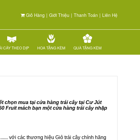
Giỏ Hàng
|
Giới Thiệu
|
Thanh Toán
|
Liên Hệ
I CÂY THEO DỊP
HOA TẶNG KÈM
QUÀ TẶNG KÈM
t chọn mua tại cửa hàng trái cây tại Cư Jút
60 Fruit mách bạn một cửa hàng trái cây nhập
.... với các thương hiệu Giỏ trái cây chính hãng