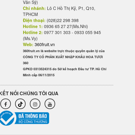
Văn Sỹ)
Chi nhánh:
Lô C Hồ Thị Kỷ, P1, Q10,
TPHCM
Điện thoại:
(028)22 298 398
Hotline 1:
0936 65 27 27(Ms.Nhi)
Hotline 2:
0977 301 303 - 0933 055 945
(Ms.Vy)
Web:
360fruit.vn
360fruit.vn là website trực thuộc quyền quản lý của
CÔNG TY CỔ PHẦN XUẤT NHẬP KHẨU HOA TƯƠI
360
GPKD 0313524315 do Sở kế hoạch Đầu tư TP. Hồ Chí
Minh cấp 06/11/2015
KẾT NỐI CHÚNG TÔI QUA