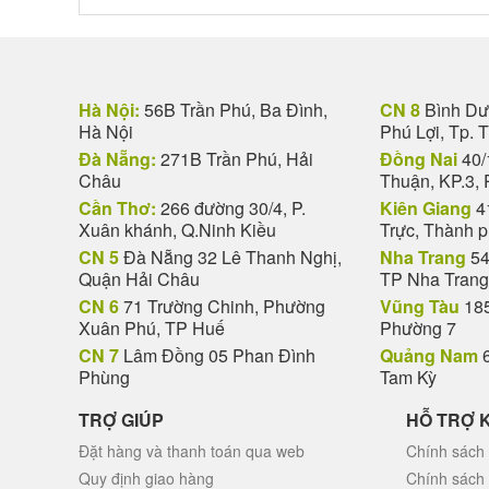
Hà Nội:
56B Trần Phú, Ba Đình,
CN 8
Bình Dươ
Hà Nội
Phú Lợi, Tp. 
Đà Nẵng:
271B Trần Phú, Hải
Đồng Nai
40/
Châu
Thuận, KP.3, 
Cần Thơ:
266 đường 30/4, P.
Kiên Giang
4
Xuân khánh, Q.Ninh Kiều
Trực, Thành 
CN 5
Đà Nẵng 32 Lê Thanh Nghị,
Nha Trang
54
Quận Hải Châu
TP Nha Trang
CN 6
71 Trường Chinh, Phường
Vũng Tàu
185
Xuân Phú, TP Huế
Phường 7
CN 7
Lâm Đồng 05 Phan Đình
Quảng Nam
6
Phùng
Tam Kỳ
TRỢ GIÚP
HỖ TRỢ 
Đặt hàng và thanh toán qua web
Chính sách 
Quy định giao hàng
Chính sách