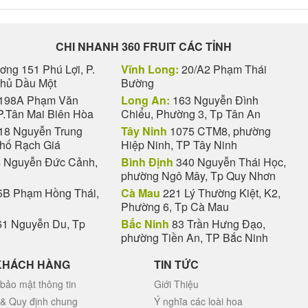
CHI NHANH 360 FRUIT CÁC TỈNH
ng 151 Phú Lợi, P.
Vĩnh Long:
20/A2 Phạm Thái
Thủ Dầu Một
Bường
198A Phạm Văn
Long An:
163 Nguyễn Đình
P.Tân Mai Biên Hòa
Chiểu, Phường 3, Tp Tân An
18 Nguyễn Trung
Tây Ninh
1075 CTM8, phường
phố Rạch Giá
Hiệp Ninh, TP Tây Ninh
 Nguyễn Đức Cảnh,
Bình Định
340 Nguyễn Thái Học,
phường Ngô Mây, Tp Quy Nhơn
B Phạm Hồng Thái,
Cà Mau
221 Lý Thường Kiệt, K2,
Phường 6, Tp Cà Mau
1 Nguyễn Du, Tp
Bắc Ninh
83 Trần Hưng Đạo,
phường Tiền An, TP Bắc Ninh
KHÁCH HÀNG
TIN TỨC
bảo mật thông tin
Giới Thiệu
 & Quy định chung
Ý nghĩa các loài hoa