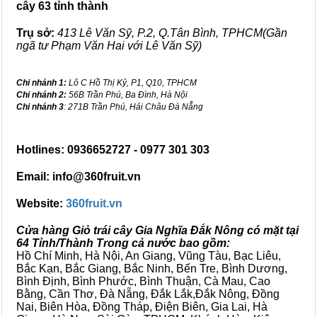
cây 63 tỉnh thành
Trụ sở:
413 Lê Văn Sỹ, P.2, Q.Tân Bình, TPHCM(Gần
ngã tư Phạm Văn Hai với Lê Văn Sỹ)
Chi nhánh 1:
Lô C Hồ Thị Kỷ, P1, Q10, TPHCM
Chi nhánh 2:
56B Trần Phú, Ba Đình, Hà Nội
Chi nhánh 3
: 271B Trần Phú, Hải Châu Đà Nẵng
Hotlines: 0936652727 - 0977 301 303
Email: info@360fruit.vn
Website:
360fruit.vn
Cửa hàng Giỏ trái cây Gia Nghĩa Đắk Nông có mặt tại
64 Tỉnh/Thành Trong cả nước bao gồm:
Hồ Chí Minh, Hà Nội, An Giang, Vũng Tàu, Bạc Liêu,
Bắc Kạn, Bắc Giang, Bắc Ninh, Bến Tre, Bình Dương,
Bình Định, Bình Phước, Bình Thuận, Cà Mau, Cao
Bằng, Cần Thơ, Đà Nẵng, Đắk Lắk,Đắk Nông, Đồng
Nai, Biên Hòa, Đồng Tháp, Điện Biên, Gia Lai, Hà