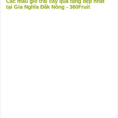
Các mẫu giỏ trái cây quà tặng đẹp nhất
tại Gia Nghĩa Đắk Nông - 360Fruit