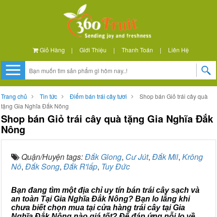
Giỏ Hàng
|
Giới Thiệu
|
Thanh Toán
|
Liên Hệ
Trang chủ
Tin tức
Điểm bán trái cây tươi
Shop bán Giỏ trái cây quà
tặng Gia Nghĩa Đắk Nông
Shop bán Giỏ trái cây quà tặng Gia Nghĩa Đắk
Nông
Quận/Huyện tags:
Đắk Glong
,
Cư Jút
,
Đắk Mil
,
Krông
Nô
,
Đắk Song
,
Đắk R'lấp
,
Tuy Đức
Bạn đang tìm một địa chỉ uy tín bán trái cây sạch và
an toàn Tại Gia Nghĩa Đắk Nông? Bạn lo lắng khi
chưa biết chọn mua tại cửa hàng trái cây tại Gia
Nghĩa Đắk Nông nào giá tốt? Để đáp ứng nỗi lo về