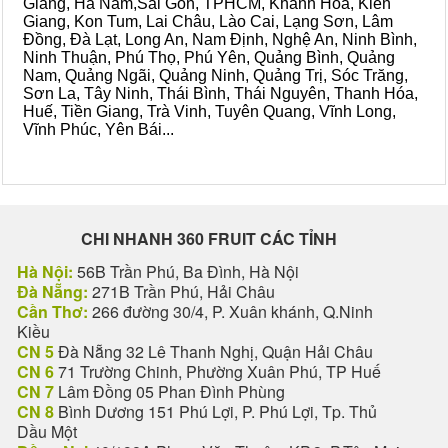
Giang, Hà Nam,Sài Gòn, TPHCM, Khánh Hòa, Kiên
Giang, Kon Tum, Lai Châu, Lào Cai, Lạng Sơn, Lâm
Đồng, Đà Lạt, Long An, Nam Định, Nghệ An, Ninh Bình,
Ninh Thuận, Phú Thọ, Phú Yên, Quảng Bình, Quảng
Nam, Quảng Ngãi, Quảng Ninh, Quảng Trị, Sóc Trăng,
Sơn La, Tây Ninh, Thái Bình, Thái Nguyên, Thanh Hóa,
Huế, Tiền Giang, Trà Vinh, Tuyên Quang, Vĩnh Long,
Vĩnh Phúc, Yên Bái...
CHI NHANH 360 FRUIT CÁC TỈNH
Hà Nội:
56B Trần Phú, Ba Đình, Hà Nội
Đà Nẵng:
271B Trần Phú, Hải Châu
Cần Thơ:
266 đường 30/4, P. Xuân khánh, Q.Ninh
Kiều
CN 5
Đà Nẵng 32 Lê Thanh Nghị, Quận Hải Châu
CN 6
71 Trường Chinh, Phường Xuân Phú, TP Huế
CN 7
Lâm Đồng 05 Phan Đình Phùng
CN 8
Bình Dương 151 Phú Lợi, P. Phú Lợi, Tp. Thủ
Dầu Một