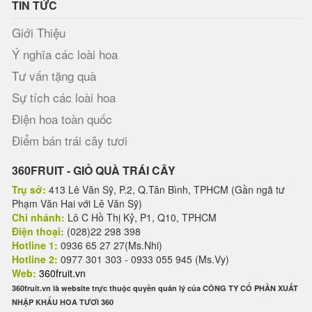
TIN TỨC
Giới Thiệu
Ý nghĩa các loài hoa
Tư vấn tặng quà
Sự tích các loài hoa
Điện hoa toàn quốc
Điểm bán trái cây tươi
360FRUIT - GIỎ QUÀ TRÁI CÂY
Trụ sở:
413 Lê Văn Sỹ, P.2, Q.Tân Bình, TPHCM (Gần ngã tư
Phạm Văn Hai với Lê Văn Sỹ)
Chi nhánh:
Lô C Hồ Thị Kỷ, P1, Q10, TPHCM
Điện thoại:
(028)22 298 398
Hotline 1:
0936 65 27 27(Ms.Nhi)
Hotline 2:
0977 301 303 - 0933 055 945 (Ms.Vy)
Web:
360fruit.vn
360fruit.vn là website trực thuộc quyền quản lý của CÔNG TY CỔ PHẦN XUẤT
NHẬP KHẨU HOA TƯƠI 360