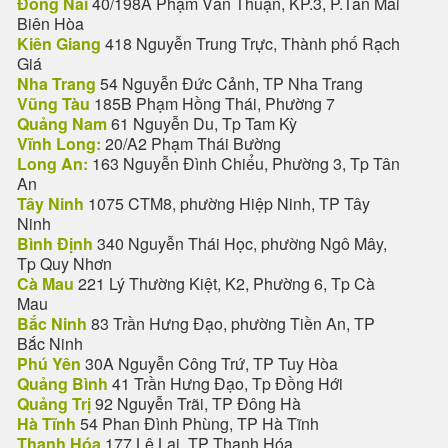
Đồng Nai
40/198A Phạm Văn Thuận, KP.3, P.Tân Mai
Biên Hòa
Kiên Giang
418 Nguyễn Trung Trực, Thành phố Rạch
Giá
Nha Trang
54 Nguyễn Đức Cảnh, TP Nha Trang
Vũng Tàu
185B Phạm Hồng Thái, Phường 7
Quảng Nam
61 Nguyễn Du, Tp Tam Kỳ
Vĩnh Long:
20/A2 Phạm Thái Bường
Long An:
163 Nguyễn Đình Chiểu, Phường 3, Tp Tân
An
Tây Ninh
1075 CTM8, phường Hiệp Ninh, TP Tây
Ninh
Bình Định
340 Nguyễn Thái Học, phường Ngô Mây,
Tp Quy Nhơn
Cà Mau
221 Lý Thường Kiệt, K2, Phường 6, Tp Cà
Mau
Bắc Ninh
83 Trần Hưng Đạo, phường Tiền An, TP
Bắc Ninh
Phú Yên
30A Nguyễn Công Trứ, TP Tuy Hòa
Quảng Bình
41 Trần Hưng Đạo, Tp Đồng Hới
Quảng Trị
92 Nguyễn Trãi, TP Đông Hà
Hà Tĩnh
54 Phan Đình Phùng, TP Hà Tĩnh
Thanh Hóa
177 Lê Lai, TP Thanh Hóa