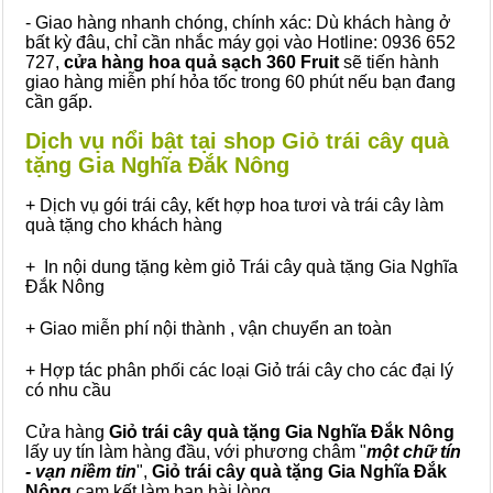
- Giao hàng nhanh chóng, chính xác: Dù khách hàng ở
bất kỳ đâu, chỉ cần nhắc máy gọi vào Hotline: 0936 652
727,
cửa hàng hoa quả sạch 360 Fruit
sẽ tiến hành
giao hàng miễn phí hỏa tốc trong 60 phút nếu bạn đang
cần gấp.
Dịch vụ nổi bật tại shop Giỏ trái cây quà
tặng Gia Nghĩa Đắk Nông
+ Dịch vụ gói trái cây, kết hợp hoa tươi và trái cây làm
quà tặng cho khách hàng
+ In nội dung tặng kèm giỏ Trái cây quà tặng Gia Nghĩa
Đắk Nông
+ Giao miễn phí nội thành , vận chuyển an toàn
+ Hợp tác phân phối các loại Giỏ trái cây cho các đại lý
có nhu cầu
Cửa hàng
Giỏ trái cây quà tặng Gia Nghĩa Đắk Nông
lấy uy tín làm hàng đầu, với phương châm "
một chữ tín
- vạn niềm tin
",
Giỏ trái cây
quà tặng
Gia Nghĩa Đắk
Nông
cam kết làm bạn hài lòng.