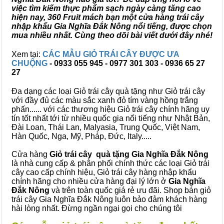
việc tìm kiếm thực phẩm sạch ngày càng tăng cao
hiện nay, 360 Fruit mách bạn một cửa hàng trái cây
nhập khẩu Gia Nghĩa Đắk Nông nổi tiếng, được chọn
mua nhiều nhất. Cùng theo dõi bài viết dưới đây nhé!
Xem tại:
CÁC MẪU GIỎ TRÁI CÂY ĐƯỢC ƯA
CHUỘNG
- 0933 055 945 - 0977 301 303 - 0936 65 27
27
Đa dạng các loại Giỏ trái cây quà tặng như Giỏ trái cây
với đầy đủ các màu sắc xanh đỏ tím vàng hồng trắng
phấn...... với các thương hiệu Giỏ trái cây chính hãng uy
tín tốt nhất tới từ nhiều quốc gia nổi tiếng như Nhật Bản,
Đài Loan, Thái Lan, Malyasia, Trung Quốc, Việt Nam,
Hàn Quốc, Nga, Mỹ, Pháp, Đức, Italy.....
Cửa hàng
Giỏ trái cây quà tặng Gia Nghĩa Đắk Nông
là nhà cung cấp & phân phối chính thức các loại Giỏ trái
cây cao cấp chính hiệu, Giỏ trái cây hàng nhập khẩu
chính hãng cho nhiều cửa hàng đại lý lớn ở
Gia Nghĩa
Đắk Nông
và trên toàn quốc giá rẻ ưu đãi. Shop bán giỏ
trái cây Gia Nghĩa Đắk Nông luôn bảo đảm khách hàng
hài lòng nhất. Đừng ngần ngại gọi cho chúng tôi