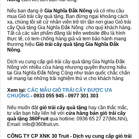
Nếu bạn đang ở
Gia Nghĩa Đắk Nông
và có nhu cầu
mua Giỏ trái cây quà tặng, Bạn đừng ngại khoảng cách
xa, chúng tôi sẽ cử nhân viên trở tới tận nơi giao Giỏ trái
cây Quà tặng Gia Nghĩa Đắk Nông cho quý khách hàng.
Tất cả các sản phẩm đăng tải trên website đều là hình
thực tế, có tem chống hàng giả và tem bảo hành mang
thương hiệu
Giỏ trái cây quà tặng Gia Nghĩa Đắk
Nông
.
Dịch vụ cung cấp giỏ trái cây quà tặng Gia Nghĩa Đắk
Nông với nhiều cửa hàng nhượng quyền thương hiệu
tại Gia Nghĩa Đắk Nông Cũng như toàn quốc chắc chắn
sẽ mang lại những trải nghiệm thù vị cho khách hàng
Xem tại:
CÁC MẪU GIỎ TRÁI CÂY ĐƯỢC ƯA
CHUỘNG
- 0933 055 945 - 0977 301 303
Nếu muốn đặt
giỏ trái cây quà tặng
hay cần thắc mắc,
tư vấn bạn hãy liên hệ với
cửa hàng bán
giỏ trái cây
quà tặng
360Fruit
qua hotline: 0936 65 27 27(Ms.Nhi),
Email: info@360fruit.vn.
CÔNG TY CP XNK 30 Truit - Dịch vụ cung cấp giỏ trái