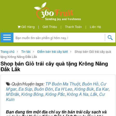
Giỏ Hàng
|
Giới Thiệu
|
Thanh Toán
|
Liên Hệ
Trang chủ
Tin tức
Điểm bán trái cây tươi
Shop bán Giỏ trái cây quà
tặng Krông Năng Đắk Lắk
Shop bán Giỏ trái cây quà tặng Krông Năng
Đắk Lắk
Quận/Huyện tags:
TP Buôn Ma Thuột
,
Buôn Hồ
,
Cư
M’gar
,
Ea Súp
,
Buôn Đôn
,
Ea H’Leo
,
Krông Búk
,
Ea Kar
,
M’Đrăk
,
Krông Bông
,
Krông Pắc
,
Krông A Na
,
Lắk
,
Cư
Kuin
Bạn đang tìm một địa chỉ uy tín bán trái cây sạch và