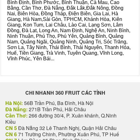
Bình Định, Bình Phước, Bình Thuận, Cà Mau, Cao
Bằng, Cần Thơ, Đà Nẵng, Đắk Lắk,Đắk Nông, Đồng
Nai, Biên Hòa, Đồng Tháp, Điện Biên, Gia Lai, Hà
Giang, Hà Nam,Sài Gòn, TPHCM, Khánh Hòa, Kiên
Giang, Kon Tum, Lai Châu, Lào Cai, Lạng Sơn, Lâm
Đồng, Đà Lạt, Long An, Nam Định, Nghệ An, Ninh Bình,
Ninh Thuận, Phú Thọ, Phú Yên, Quảng Bình, Quảng
Nam, Quảng Ngãi, Quảng Ninh, Quảng Trị, Sóc Trăng,
Sơn La, Tây Ninh, Thái Bình, Thái Nguyên, Thanh Hóa,
Huế, Tiền Giang, Trà Vinh, Tuyên Quang, Vĩnh Long,
Vĩnh Phúc, Yên Bái...
CHI NHANH 360 FRUIT CÁC TỈNH
Hà Nội:
56B Trần Phú, Ba Đình, Hà Nội
Đà Nẵng:
271B Trần Phú, Hải Châu
Cần Thơ:
266 đường 30/4, P. Xuân khánh, Q.Ninh
Kiều
CN 5
Đà Nẵng 32 Lê Thanh Nghị, Quận Hải Châu
CN 6
71 Trường Chinh, Phường Xuân Phú, TP Huế