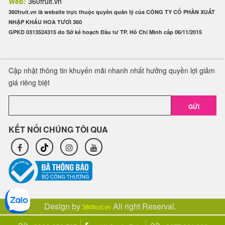
Web:
360fruit.vn
360fruit.vn là website trực thuộc quyền quản lý của CÔNG TY CỔ PHẦN XUẤT
NHẬP KHẨU HOA TƯƠI 360
GPKD 0313524315 do Sở kế hoạch Đầu tư TP. Hồ Chí Minh cấp 06/11/2015
Cập nhật thông tin khuyến mãi nhanh nhất hưởng quyền lợi giảm
giá riêng biệt
GỬI
KẾT NỐI CHÚNG TÔI QUA
Design by
All right Reserval.
360fruit.vn