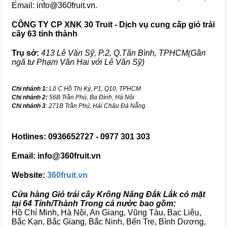
Email: info@360fruit.vn.
CÔNG TY CP XNK 30 Truit - Dịch vụ cung cấp giỏ trái
cây 63 tỉnh thành
Trụ sở:
413 Lê Văn Sỹ, P.2, Q.Tân Bình, TPHCM(Gần
ngã tư Phạm Văn Hai với Lê Văn Sỹ)
Chi nhánh 1:
Lô C Hồ Thị Kỷ, P1, Q10, TPHCM
Chi nhánh 2:
56B Trần Phú, Ba Đình, Hà Nội
Chi nhánh 3
: 271B Trần Phú, Hải Châu Đà Nẵng
Hotlines: 0936652727 - 0977 301 303
Email: info@360fruit.vn
Website:
360fruit.vn
Cửa hàng Giỏ trái cây Krông Năng Đắk Lắk có mặt
tại 64 Tỉnh/Thành Trong cả nước bao gồm:
Hồ Chí Minh, Hà Nội, An Giang, Vũng Tàu, Bạc Liêu,
Bắc Kạn, Bắc Giang, Bắc Ninh, Bến Tre, Bình Dương,