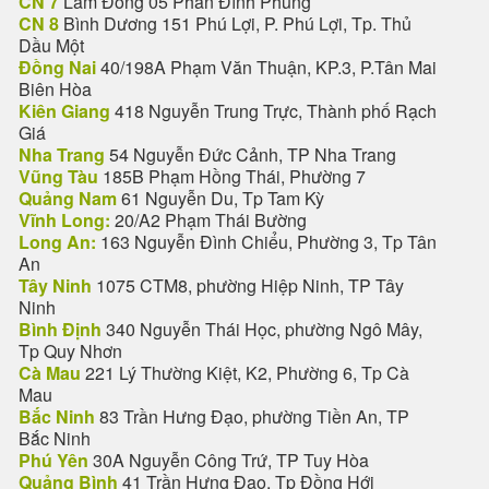
CN 7
Lâm Đồng 05 Phan Đình Phùng
CN 8
Bình Dương 151 Phú Lợi, P. Phú Lợi, Tp. Thủ
Dầu Một
Đồng Nai
40/198A Phạm Văn Thuận, KP.3, P.Tân Mai
Biên Hòa
Kiên Giang
418 Nguyễn Trung Trực, Thành phố Rạch
Giá
Nha Trang
54 Nguyễn Đức Cảnh, TP Nha Trang
Vũng Tàu
185B Phạm Hồng Thái, Phường 7
Quảng Nam
61 Nguyễn Du, Tp Tam Kỳ
Vĩnh Long:
20/A2 Phạm Thái Bường
Long An:
163 Nguyễn Đình Chiểu, Phường 3, Tp Tân
An
Tây Ninh
1075 CTM8, phường Hiệp Ninh, TP Tây
Ninh
Bình Định
340 Nguyễn Thái Học, phường Ngô Mây,
Tp Quy Nhơn
Cà Mau
221 Lý Thường Kiệt, K2, Phường 6, Tp Cà
Mau
Bắc Ninh
83 Trần Hưng Đạo, phường Tiền An, TP
Bắc Ninh
Phú Yên
30A Nguyễn Công Trứ, TP Tuy Hòa
Quảng Bình
41 Trần Hưng Đạo, Tp Đồng Hới