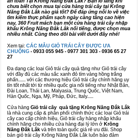
an toàn Tại Krông Năng Đắk Lắk? Bạn lo lắng khi
chưa biết chọn mua tại cửa hàng trái cây tại Krông
Năng Đắk Lắk nào giá tốt? Để đáp ứng nỗi lo về việc
tìm kiếm thực phẩm sạch ngày càng tăng cao hiện
nay, 360 Fruit mách bạn một cửa hàng trái cây nhập
khẩu Krông Năng Đắk Lắk nổi tiếng, được chọn mua
nhiều nhất. Cùng theo dõi bài viết dưới đây nhé!
Xem tại:
CÁC MẪU GIỎ TRÁI CÂY ĐƯỢC ƯA
CHUỘNG
- 0933 055 945 - 0977 301 303 - 0936 65 27
27
Đa dạng các loại Giỏ trái cây quà tặng như Giỏ trái cây
với đầy đủ các màu sắc xanh đỏ tím vàng hồng trắng
phấn...... với các thương hiệu Giỏ trái cây chính hãng uy
tín tốt nhất tới từ nhiều quốc gia nổi tiếng như Nhật Bản,
Đài Loan, Thái Lan, Malyasia, Trung Quốc, Việt Nam,
Hàn Quốc, Nga, Mỹ, Pháp, Đức, Italy.....
Cửa hàng
Giỏ trái cây quà tặng Krông Năng Đắk Lắk
là nhà cung cấp & phân phối chính thức các loại Giỏ trái
cây cao cấp chính hiệu, Giỏ trái cây hàng nhập khẩu
chính hãng cho nhiều cửa hàng đại lý lớn ở
Krông
Năng Đắk Lắk
và trên toàn quốc giá rẻ ưu đãi. Shop
bán giỏ trái cây Krông Năng Đắk Lắk luôn bảo đảm