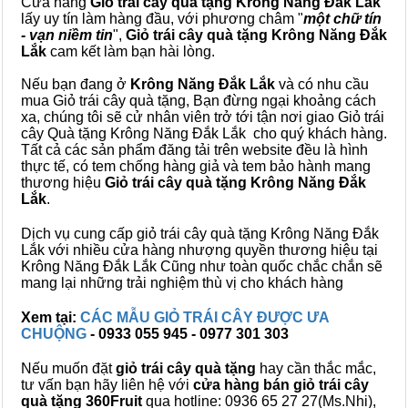
Cửa hàng
Giỏ trái cây quà tặng Krông Năng Đắk Lắk
lấy uy tín làm hàng đầu, với phương châm "
một chữ tín
- vạn niềm tin
",
Giỏ trái cây
quà tặng
Krông Năng Đắk
Lắk
cam kết làm bạn hài lòng.
Nếu bạn đang ở
Krông Năng Đắk Lắk
và có nhu cầu
mua Giỏ trái cây quà tặng, Bạn đừng ngại khoảng cách
xa, chúng tôi sẽ cử nhân viên trở tới tận nơi giao Giỏ trái
cây Quà tặng Krông Năng Đắk Lắk cho quý khách hàng.
Tất cả các sản phẩm đăng tải trên website đều là hình
thực tế, có tem chống hàng giả và tem bảo hành mang
thương hiệu
Giỏ trái cây quà tặng Krông Năng Đắk
Lắk
.
Dịch vụ cung cấp giỏ trái cây quà tặng Krông Năng Đắk
Lắk với nhiều cửa hàng nhượng quyền thương hiệu tại
Krông Năng Đắk Lắk Cũng như toàn quốc chắc chắn sẽ
mang lại những trải nghiệm thù vị cho khách hàng
Xem tại:
CÁC MẪU GIỎ TRÁI CÂY ĐƯỢC ƯA
CHUỘNG
- 0933 055 945 - 0977 301 303
Nếu muốn đặt
giỏ trái cây quà tặng
hay cần thắc mắc,
tư vấn bạn hãy liên hệ với
cửa hàng bán
giỏ trái cây
quà tặng
360Fruit
qua hotline: 0936 65 27 27(Ms.Nhi),