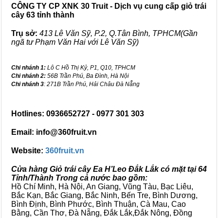
CÔNG TY CP XNK 30 Truit - Dịch vụ cung cấp giỏ trái
cây 63 tỉnh thành
Trụ sở:
413 Lê Văn Sỹ, P.2, Q.Tân Bình, TPHCM(Gần
ngã tư Phạm Văn Hai với Lê Văn Sỹ)
Chi nhánh 1:
Lô C Hồ Thị Kỷ, P1, Q10, TPHCM
Chi nhánh 2:
56B Trần Phú, Ba Đình, Hà Nội
Chi nhánh 3
: 271B Trần Phú, Hải Châu Đà Nẵng
Hotlines: 0936652727 - 0977 301 303
Email: info@360fruit.vn
Website:
360fruit.vn
Cửa hàng Giỏ trái cây Ea H’Leo Đắk Lắk có mặt tại 64
Tỉnh/Thành Trong cả nước bao gồm:
Hồ Chí Minh, Hà Nội, An Giang, Vũng Tàu, Bạc Liêu,
Bắc Kạn, Bắc Giang, Bắc Ninh, Bến Tre, Bình Dương,
Bình Định, Bình Phước, Bình Thuận, Cà Mau, Cao
Bằng, Cần Thơ, Đà Nẵng, Đắk Lắk,Đắk Nông, Đồng