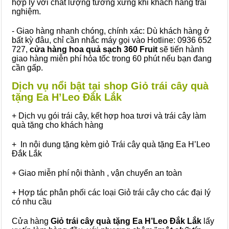
hợp lý với chất lượng tương xứng khi khách hàng trải
nghiệm.
- Giao hàng nhanh chóng, chính xác: Dù khách hàng ở
bất kỳ đâu, chỉ cần nhắc máy gọi vào Hotline: 0936 652
727,
cửa hàng hoa quả sạch 360 Fruit
sẽ tiến hành
giao hàng miễn phí hỏa tốc trong 60 phút nếu bạn đang
cần gấp.
Dịch vụ nổi bật tại shop Giỏ trái cây quà
tặng Ea H’Leo Đắk Lắk
+ Dịch vụ gói trái cây, kết hợp hoa tươi và trái cây làm
quà tặng cho khách hàng
+ In nội dung tặng kèm giỏ Trái cây quà tặng Ea H’Leo
Đắk Lắk
+ Giao miễn phí nội thành , vận chuyển an toàn
+ Hợp tác phân phối các loại Giỏ trái cây cho các đại lý
có nhu cầu
Cửa hàng
Giỏ trái cây quà tặng Ea H’Leo Đắk Lắk
lấy