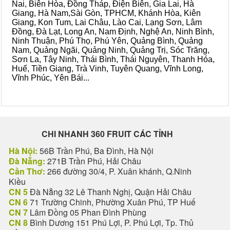
Nai, Biên Hòa, Đồng Tháp, Điện Biên, Gia Lai, Hà
Giang, Hà Nam,Sài Gòn, TPHCM, Khánh Hòa, Kiên
Giang, Kon Tum, Lai Châu, Lào Cai, Lạng Sơn, Lâm
Đồng, Đà Lạt, Long An, Nam Định, Nghệ An, Ninh Bình,
Ninh Thuận, Phú Thọ, Phú Yên, Quảng Bình, Quảng
Nam, Quảng Ngãi, Quảng Ninh, Quảng Trị, Sóc Trăng,
Sơn La, Tây Ninh, Thái Bình, Thái Nguyên, Thanh Hóa,
Huế, Tiền Giang, Trà Vinh, Tuyên Quang, Vĩnh Long,
Vĩnh Phúc, Yên Bái...
CHI NHANH 360 FRUIT CÁC TỈNH
Hà Nội:
56B Trần Phú, Ba Đình, Hà Nội
Đà Nẵng:
271B Trần Phú, Hải Châu
Cần Thơ:
266 đường 30/4, P. Xuân khánh, Q.Ninh
Kiều
CN 5
Đà Nẵng 32 Lê Thanh Nghị, Quận Hải Châu
CN 6
71 Trường Chinh, Phường Xuân Phú, TP Huế
CN 7
Lâm Đồng 05 Phan Đình Phùng
CN 8
Bình Dương 151 Phú Lợi, P. Phú Lợi, Tp. Thủ