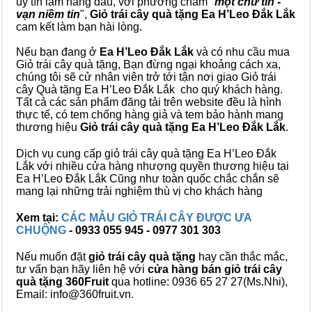
uy tín làm hàng đầu, với phương châm "
một chữ tín -
vạn niềm tin
",
Giỏ trái cây
quà tặng
Ea H’Leo Đắk Lắk
cam kết làm bạn hài lòng.
Nếu bạn đang ở
Ea H’Leo Đắk Lắk
và có nhu cầu mua
Giỏ trái cây quà tặng, Bạn đừng ngại khoảng cách xa,
chúng tôi sẽ cử nhân viên trở tới tận nơi giao Giỏ trái
cây Quà tặng Ea H’Leo Đắk Lắk cho quý khách hàng.
Tất cả các sản phẩm đăng tải trên website đều là hình
thực tế, có tem chống hàng giả và tem bảo hành mang
thương hiệu
Giỏ trái cây quà tặng Ea H’Leo Đắk Lắk
.
Dịch vụ cung cấp giỏ trái cây quà tặng Ea H’Leo Đắk
Lắk với nhiều cửa hàng nhượng quyền thương hiệu tại
Ea H’Leo Đắk Lắk Cũng như toàn quốc chắc chắn sẽ
mang lại những trải nghiệm thù vị cho khách hàng
Xem tại:
CÁC MẪU GIỎ TRÁI CÂY ĐƯỢC ƯA
CHUỘNG
- 0933 055 945 - 0977 301 303
Nếu muốn đặt
giỏ trái cây quà tặng
hay cần thắc mắc,
tư vấn bạn hãy liên hệ với
cửa hàng bán
giỏ trái cây
quà tặng
360Fruit
qua hotline: 0936 65 27 27(Ms.Nhi),
Email: info@360fruit.vn.