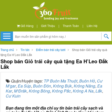
Giỏ Hàng
|
Giới Thiệu
|
Thanh Toán
|
Liên Hệ
Trang chủ
Tin tức
Điểm bán trái cây tươi
Shop bán Giỏ trái cây quà
tặng Ea H’Leo Đắk Lắk
Shop bán Giỏ trái cây quà tặng Ea H’Leo Đắk
Lắk
Quận/Huyện tags:
TP Buôn Ma Thuột
,
Buôn Hồ
,
Cư
M’gar
,
Ea Súp
,
Buôn Đôn
,
Krông Búk
,
Krông Năng
,
Ea
Kar
,
M’Đrăk
,
Krông Bông
,
Krông Pắc
,
Krông A Na
,
Lắk
,
Cư Kuin
Bạn đang tìm một địa chỉ uy tín bán trái cây sạch và