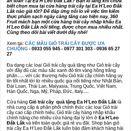
an toàn Tại Ea H’Leo Đắk Lắk? Bạn lo lắng khi chưa
biết chọn mua tại cửa hàng trái cây tại Ea H’Leo Đắk
Lắk nào giá tốt? Để đáp ứng nỗi lo về việc tìm kiếm
thực phẩm sạch ngày càng tăng cao hiện nay, 360
Fruit mách bạn một cửa hàng trái cây nhập khẩu Ea
H’Leo Đắk Lắk nổi tiếng, được chọn mua nhiều nhất.
Cùng theo dõi bài viết dưới đây nhé!
Xem tại:
CÁC MẪU GIỎ TRÁI CÂY ĐƯỢC ƯA
CHUỘNG
- 0933 055 945 - 0977 301 303 - 0936 65 27
27
Đa dạng các loại Giỏ trái cây quà tặng như Giỏ trái cây
với đầy đủ các màu sắc xanh đỏ tím vàng hồng trắng
phấn...... với các thương hiệu Giỏ trái cây chính hãng uy
tín tốt nhất tới từ nhiều quốc gia nổi tiếng như Nhật Bản,
Đài Loan, Thái Lan, Malyasia, Trung Quốc, Việt Nam,
Hàn Quốc, Nga, Mỹ, Pháp, Đức, Italy.....
Cửa hàng
Giỏ trái cây quà tặng Ea H’Leo Đắk Lắk
là
nhà cung cấp & phân phối chính thức các loại Giỏ trái
cây cao cấp chính hiệu, Giỏ trái cây hàng nhập khẩu
chính hãng cho nhiều cửa hàng đại lý lớn ở
Ea H’Leo
Đắk Lắk
và trên toàn quốc giá rẻ ưu đãi. Shop bán giỏ
trái cây Ea H’Leo Đắk Lắk luôn bảo đảm khách hàng hài