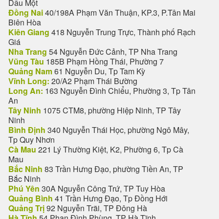
Dầu Một
Đồng Nai
40/198A Phạm Văn Thuận, KP.3, P.Tân Mai
Biên Hòa
Kiên Giang
418 Nguyễn Trung Trực, Thành phố Rạch
Giá
Nha Trang
54 Nguyễn Đức Cảnh, TP Nha Trang
Vũng Tàu
185B Phạm Hồng Thái, Phường 7
Quảng Nam
61 Nguyễn Du, Tp Tam Kỳ
Vĩnh Long:
20/A2 Phạm Thái Bường
Long An:
163 Nguyễn Đình Chiểu, Phường 3, Tp Tân
An
Tây Ninh
1075 CTM8, phường Hiệp Ninh, TP Tây
Ninh
Bình Định
340 Nguyễn Thái Học, phường Ngô Mây,
Tp Quy Nhơn
Cà Mau
221 Lý Thường Kiệt, K2, Phường 6, Tp Cà
Mau
Bắc Ninh
83 Trần Hưng Đạo, phường Tiền An, TP
Bắc Ninh
Phú Yên
30A Nguyễn Công Trứ, TP Tuy Hòa
Quảng Bình
41 Trần Hưng Đạo, Tp Đồng Hới
Quảng Trị
92 Nguyễn Trãi, TP Đông Hà
Hà Tĩnh
54 Phan Đình Phùng, TP Hà Tĩnh