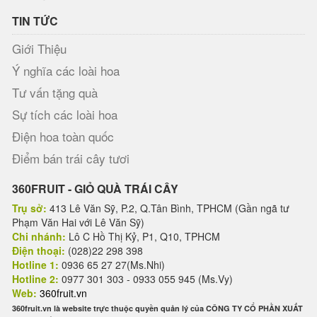
TIN TỨC
Giới Thiệu
Ý nghĩa các loài hoa
Tư vấn tặng quà
Sự tích các loài hoa
Điện hoa toàn quốc
Điểm bán trái cây tươi
360FRUIT - GIỎ QUÀ TRÁI CÂY
Trụ sở:
413 Lê Văn Sỹ, P.2, Q.Tân Bình, TPHCM (Gần ngã tư
Phạm Văn Hai với Lê Văn Sỹ)
Chi nhánh:
Lô C Hồ Thị Kỷ, P1, Q10, TPHCM
Điện thoại:
(028)22 298 398
Hotline 1:
0936 65 27 27(Ms.Nhi)
Hotline 2:
0977 301 303 - 0933 055 945 (Ms.Vy)
Web:
360fruit.vn
360fruit.vn là website trực thuộc quyền quản lý của CÔNG TY CỔ PHẦN XUẤT