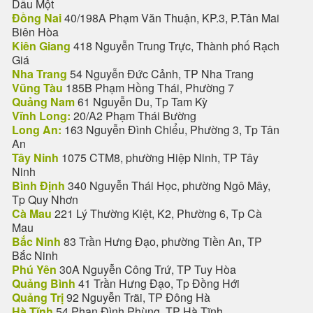
Dầu Một
Đồng Nai
40/198A Phạm Văn Thuận, KP.3, P.Tân Mai
Biên Hòa
Kiên Giang
418 Nguyễn Trung Trực, Thành phố Rạch
Giá
Nha Trang
54 Nguyễn Đức Cảnh, TP Nha Trang
Vũng Tàu
185B Phạm Hồng Thái, Phường 7
Quảng Nam
61 Nguyễn Du, Tp Tam Kỳ
Vĩnh Long:
20/A2 Phạm Thái Bường
Long An:
163 Nguyễn Đình Chiểu, Phường 3, Tp Tân
An
Tây Ninh
1075 CTM8, phường Hiệp Ninh, TP Tây
Ninh
Bình Định
340 Nguyễn Thái Học, phường Ngô Mây,
Tp Quy Nhơn
Cà Mau
221 Lý Thường Kiệt, K2, Phường 6, Tp Cà
Mau
Bắc Ninh
83 Trần Hưng Đạo, phường Tiền An, TP
Bắc Ninh
Phú Yên
30A Nguyễn Công Trứ, TP Tuy Hòa
Quảng Bình
41 Trần Hưng Đạo, Tp Đồng Hới
Quảng Trị
92 Nguyễn Trãi, TP Đông Hà
Hà Tĩnh
54 Phan Đình Phùng, TP Hà Tĩnh