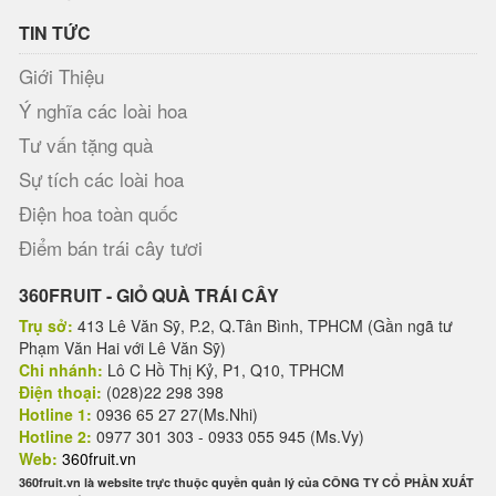
TIN TỨC
Giới Thiệu
Ý nghĩa các loài hoa
Tư vấn tặng quà
Sự tích các loài hoa
Điện hoa toàn quốc
Điểm bán trái cây tươi
360FRUIT - GIỎ QUÀ TRÁI CÂY
Trụ sở:
413 Lê Văn Sỹ, P.2, Q.Tân Bình, TPHCM (Gần ngã tư
Phạm Văn Hai với Lê Văn Sỹ)
Chi nhánh:
Lô C Hồ Thị Kỷ, P1, Q10, TPHCM
Điện thoại:
(028)22 298 398
Hotline 1:
0936 65 27 27(Ms.Nhi)
Hotline 2:
0977 301 303 - 0933 055 945 (Ms.Vy)
Web:
360fruit.vn
360fruit.vn là website trực thuộc quyền quản lý của CÔNG TY CỔ PHẦN XUẤT