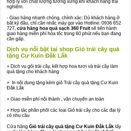
hợp lý với chất lượng tương xứng khi khách hàng trải
nghiệm.
- Giao hàng nhanh chóng, chính xác: Dù khách hàng ở
bất kỳ đâu, chỉ cần nhắc máy gọi vào Hotline: 0936 652
727,
cửa hàng hoa quả sạch 360 Fruit
sẽ tiến hành
giao hàng miễn phí hỏa tốc trong 60 phút nếu bạn đang
cần gấp.
Dịch vụ nổi bật tại shop Giỏ trái cây quà
tặng Cư Kuin Đắk Lắk
+ Dịch vụ gói trái cây, kết hợp hoa tươi và trái cây làm
quà tặng cho khách hàng
+ In nội dung tặng kèm giỏ Trái cây quà tặng Cư Kuin
Đắk Lắk
+ Giao miễn phí nội thành , vận chuyển an toàn
+ Hợp tác phân phối các loại Giỏ trái cây cho các đại lý
có nhu cầu
Cửa hàng
Giỏ trái cây quà tặng Cư Kuin Đắk Lắk
lấy