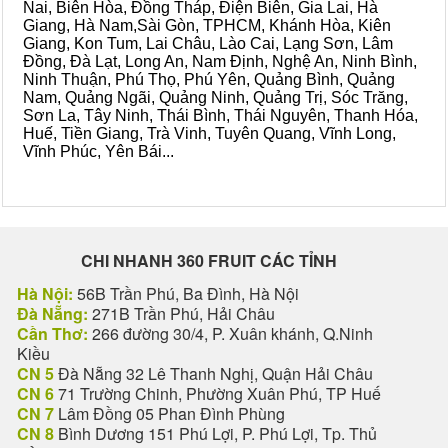
Nai, Biên Hòa, Đồng Tháp, Điện Biên, Gia Lai, Hà
Giang, Hà Nam,Sài Gòn, TPHCM, Khánh Hòa, Kiên
Giang, Kon Tum, Lai Châu, Lào Cai, Lạng Sơn, Lâm
Đồng, Đà Lạt, Long An, Nam Định, Nghệ An, Ninh Bình,
Ninh Thuận, Phú Thọ, Phú Yên, Quảng Bình, Quảng
Nam, Quảng Ngãi, Quảng Ninh, Quảng Trị, Sóc Trăng,
Sơn La, Tây Ninh, Thái Bình, Thái Nguyên, Thanh Hóa,
Huế, Tiền Giang, Trà Vinh, Tuyên Quang, Vĩnh Long,
Vĩnh Phúc, Yên Bái...
CHI NHANH 360 FRUIT CÁC TỈNH
Hà Nội:
56B Trần Phú, Ba Đình, Hà Nội
Đà Nẵng:
271B Trần Phú, Hải Châu
Cần Thơ:
266 đường 30/4, P. Xuân khánh, Q.Ninh
Kiều
CN 5
Đà Nẵng 32 Lê Thanh Nghị, Quận Hải Châu
CN 6
71 Trường Chinh, Phường Xuân Phú, TP Huế
CN 7
Lâm Đồng 05 Phan Đình Phùng
CN 8
Bình Dương 151 Phú Lợi, P. Phú Lợi, Tp. Thủ