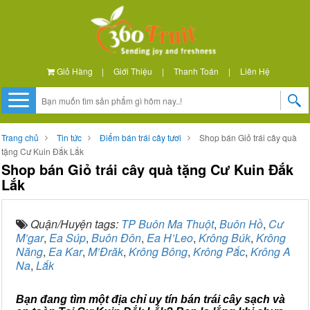
Giỏ Hàng
|
Giới Thiệu
|
Thanh Toán
|
Liên Hệ
Trang chủ
Tin tức
Điểm bán trái cây tươi
Shop bán Giỏ trái cây quà
tặng Cư Kuin Đắk Lắk
Shop bán Giỏ trái cây quà tặng Cư Kuin Đắk
Lắk
Quận/Huyện tags:
TP Buôn Ma Thuột
,
Buôn Hồ
,
Cư
M’gar
,
Ea Súp
,
Buôn Đôn
,
Ea H’Leo
,
Krông Búk
,
Krông
Năng
,
Ea Kar
,
M’Đrăk
,
Krông Bông
,
Krông Pắc
,
Krông A
Na
,
Lắk
Bạn đang tìm một địa chỉ uy tín bán trái cây sạch và