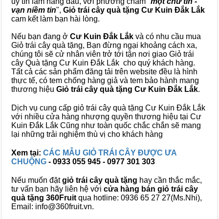
uy tín làm hàng đầu, với phương châm "
một chữ tín -
vạn niềm tin
",
Giỏ trái cây
quà tặng
Cư Kuin Đắk Lắk
cam kết làm bạn hài lòng.
Nếu bạn đang ở
Cư Kuin Đắk Lắk
và có nhu cầu mua
Giỏ trái cây quà tặng, Bạn đừng ngại khoảng cách xa,
chúng tôi sẽ cử nhân viên trở tới tận nơi giao Giỏ trái
cây Quà tặng Cư Kuin Đắk Lắk cho quý khách hàng.
Tất cả các sản phẩm đăng tải trên website đều là hình
thực tế, có tem chống hàng giả và tem bảo hành mang
thương hiệu
Giỏ trái cây quà tặng Cư Kuin Đắk Lắk
.
Dịch vụ cung cấp giỏ trái cây quà tặng Cư Kuin Đắk Lắk
với nhiều cửa hàng nhượng quyền thương hiệu tại Cư
Kuin Đắk Lắk Cũng như toàn quốc chắc chắn sẽ mang
lại những trải nghiệm thù vị cho khách hàng
Xem tại:
CÁC MẪU GIỎ TRÁI CÂY ĐƯỢC ƯA
CHUỘNG
- 0933 055 945 - 0977 301 303
Nếu muốn đặt
giỏ trái cây quà tặng
hay cần thắc mắc,
tư vấn bạn hãy liên hệ với
cửa hàng bán
giỏ trái cây
quà tặng
360Fruit
qua hotline: 0936 65 27 27(Ms.Nhi),
Email: info@360fruit.vn.