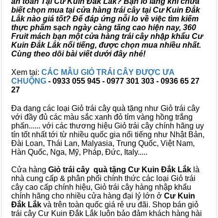
an toàn Tại Cư Kuin Đắk Lắk? Bạn lo lắng khi chưa
biết chọn mua tại cửa hàng trái cây tại Cư Kuin Đắk
Lắk nào giá tốt? Để đáp ứng nỗi lo về việc tìm kiếm
thực phẩm sạch ngày càng tăng cao hiện nay, 360
Fruit mách bạn một cửa hàng trái cây nhập khẩu Cư
Kuin Đắk Lắk nổi tiếng, được chọn mua nhiều nhất.
Cùng theo dõi bài viết dưới đây nhé!
Xem tại:
CÁC MẪU GIỎ TRÁI CÂY ĐƯỢC ƯA
CHUỘNG
- 0933 055 945 - 0977 301 303 - 0936 65 27
27
Đa dạng các loại Giỏ trái cây quà tặng như Giỏ trái cây
với đầy đủ các màu sắc xanh đỏ tím vàng hồng trắng
phấn...... với các thương hiệu Giỏ trái cây chính hãng uy
tín tốt nhất tới từ nhiều quốc gia nổi tiếng như Nhật Bản,
Đài Loan, Thái Lan, Malyasia, Trung Quốc, Việt Nam,
Hàn Quốc, Nga, Mỹ, Pháp, Đức, Italy.....
Cửa hàng
Giỏ trái cây quà tặng Cư Kuin Đắk Lắk
là
nhà cung cấp & phân phối chính thức các loại Giỏ trái
cây cao cấp chính hiệu, Giỏ trái cây hàng nhập khẩu
chính hãng cho nhiều cửa hàng đại lý lớn ở
Cư Kuin
Đắk Lắk
và trên toàn quốc giá rẻ ưu đãi. Shop bán giỏ
trái cây Cư Kuin Đắk Lắk luôn bảo đảm khách hàng hài