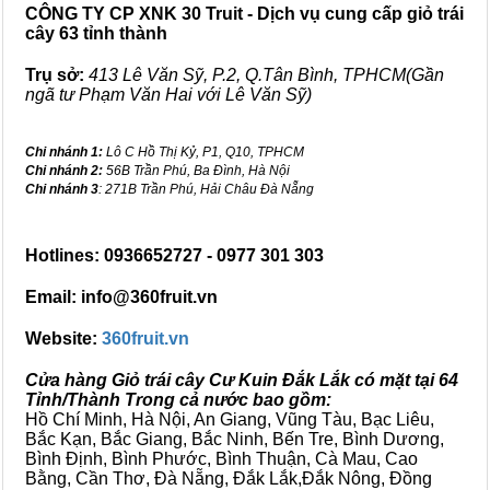
CÔNG TY CP XNK 30 Truit - Dịch vụ cung cấp giỏ trái
cây 63 tỉnh thành
Trụ sở:
413 Lê Văn Sỹ, P.2, Q.Tân Bình, TPHCM(Gần
ngã tư Phạm Văn Hai với Lê Văn Sỹ)
Chi nhánh 1:
Lô C Hồ Thị Kỷ, P1, Q10, TPHCM
Chi nhánh 2:
56B Trần Phú, Ba Đình, Hà Nội
Chi nhánh 3
: 271B Trần Phú, Hải Châu Đà Nẵng
Hotlines: 0936652727 - 0977 301 303
Email: info@360fruit.vn
Website:
360fruit.vn
Cửa hàng Giỏ trái cây Cư Kuin Đắk Lắk có mặt tại 64
Tỉnh/Thành Trong cả nước bao gồm:
Hồ Chí Minh, Hà Nội, An Giang, Vũng Tàu, Bạc Liêu,
Bắc Kạn, Bắc Giang, Bắc Ninh, Bến Tre, Bình Dương,
Bình Định, Bình Phước, Bình Thuận, Cà Mau, Cao
Bằng, Cần Thơ, Đà Nẵng, Đắk Lắk,Đắk Nông, Đồng