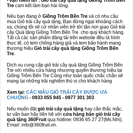
- vạn niềm tin
",
Giỏ trái cây
quà tặng
Giồng Trôm Bến
Tre
cam kết làm bạn hài lòng.
Nếu bạn đang ở
Giồng Trôm Bến Tre
và có nhu cầu
mua Giỏ trái cây quà tặng, Bạn đừng ngại khoảng cách
xa, chúng tôi sẽ cử nhân viên trở tới tận nơi giao Giỏ trái
cây Quà tặng Giồng Trôm Bến Tre cho quý khách hàng.
Tất cả các sản phẩm đăng tải trên website đều là hình
thực tế, có tem chống hàng giả và tem bảo hành mang
thương hiệu
Giỏ trái cây quà tặng Giồng Trôm Bến
Tre
.
Dịch vụ cung cấp giỏ trái cây quà tặng Giồng Trôm Bến
Tre với nhiều cửa hàng nhượng quyền thương hiệu tại
Giồng Trôm Bến Tre Cũng như toàn quốc chắc chắn sẽ
mang lại những trải nghiệm thù vị cho khách hàng
Xem tại:
CÁC MẪU GIỎ TRÁI CÂY ĐƯỢC ƯA
CHUỘNG
- 0933 055 945 - 0977 301 303
Nếu muốn đặt
giỏ trái cây quà tặng
hay cần thắc mắc,
tư vấn bạn hãy liên hệ với
cửa hàng bán
giỏ trái cây
quà tặng
360Fruit
qua hotline: 0936 65 27 27(Ms.Nhi),
Email: info@360fruit.vn.