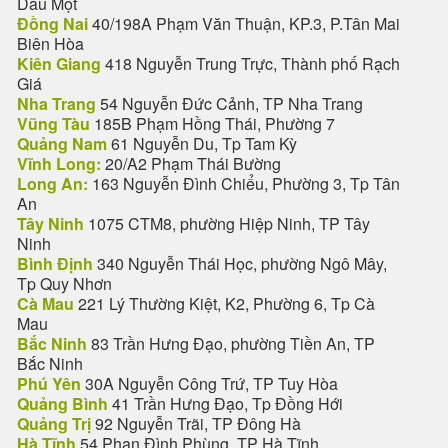
Dầu Một
Đồng Nai
40/198A Phạm Văn Thuận, KP.3, P.Tân Mai
Biên Hòa
Kiên Giang
418 Nguyễn Trung Trực, Thành phố Rạch
Giá
Nha Trang
54 Nguyễn Đức Cảnh, TP Nha Trang
Vũng Tàu
185B Phạm Hồng Thái, Phường 7
Quảng Nam
61 Nguyễn Du, Tp Tam Kỳ
Vĩnh Long:
20/A2 Phạm Thái Bường
Long An:
163 Nguyễn Đình Chiểu, Phường 3, Tp Tân
An
Tây Ninh
1075 CTM8, phường Hiệp Ninh, TP Tây
Ninh
Bình Định
340 Nguyễn Thái Học, phường Ngô Mây,
Tp Quy Nhơn
Cà Mau
221 Lý Thường Kiệt, K2, Phường 6, Tp Cà
Mau
Bắc Ninh
83 Trần Hưng Đạo, phường Tiền An, TP
Bắc Ninh
Phú Yên
30A Nguyễn Công Trứ, TP Tuy Hòa
Quảng Bình
41 Trần Hưng Đạo, Tp Đồng Hới
Quảng Trị
92 Nguyễn Trãi, TP Đông Hà
Hà Tĩnh
54 Phan Đình Phùng, TP Hà Tĩnh