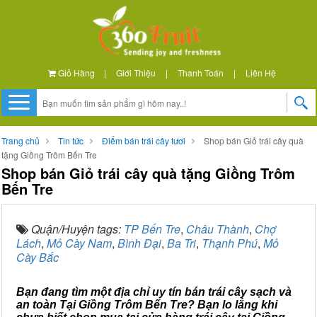
Giỏ Hàng
|
Giới Thiệu
|
Thanh Toán
|
Liên Hệ
Trang chủ
Tin tức
Điểm bán trái cây tươi
Shop bán Giỏ trái cây quà
tặng Giồng Trôm Bến Tre
Shop bán Giỏ trái cây quà tặng Giồng Trôm
Bến Tre
Quận/Huyện tags:
TP Bến Tre
,
Châu Thành
,
Chợ
Lách
,
Mỏ Cày Nam
,
Bình Đại
,
Ba Tri
,
Thạnh Phú
,
Mỏ
Cày Bắc
Bạn đang tìm một địa chỉ uy tín bán trái cây sạch và
an toàn Tại Giồng Trôm Bến Tre? Bạn lo lắng khi