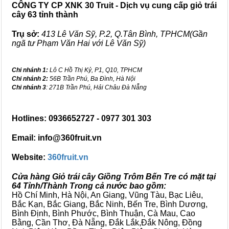
CÔNG TY CP XNK 30 Truit - Dịch vụ cung cấp giỏ trái
cây 63 tỉnh thành
Trụ sở:
413 Lê Văn Sỹ, P.2, Q.Tân Bình, TPHCM(Gần
ngã tư Phạm Văn Hai với Lê Văn Sỹ)
Chi nhánh 1:
Lô C Hồ Thị Kỷ, P1, Q10, TPHCM
Chi nhánh 2:
56B Trần Phú, Ba Đình, Hà Nội
Chi nhánh 3
: 271B Trần Phú, Hải Châu Đà Nẵng
Hotlines: 0936652727 - 0977 301 303
Email: info@360fruit.vn
Website:
360fruit.vn
Cửa hàng Giỏ trái cây Giồng Trôm Bến Tre có mặt tại
64 Tỉnh/Thành Trong cả nước bao gồm:
Hồ Chí Minh, Hà Nội, An Giang, Vũng Tàu, Bạc Liêu,
Bắc Kạn, Bắc Giang, Bắc Ninh, Bến Tre, Bình Dương,
Bình Định, Bình Phước, Bình Thuận, Cà Mau, Cao
Bằng, Cần Thơ, Đà Nẵng, Đắk Lắk,Đắk Nông, Đồng