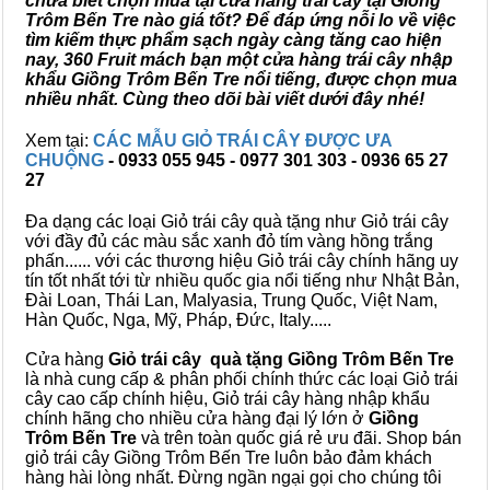
chưa biết chọn mua tại cửa hàng trái cây tại Giồng
Trôm Bến Tre nào giá tốt? Để đáp ứng nỗi lo về việc
tìm kiếm thực phẩm sạch ngày càng tăng cao hiện
nay, 360 Fruit mách bạn một cửa hàng trái cây nhập
khẩu Giồng Trôm Bến Tre nổi tiếng, được chọn mua
nhiều nhất. Cùng theo dõi bài viết dưới đây nhé!
Xem tại:
CÁC MẪU GIỎ TRÁI CÂY ĐƯỢC ƯA
CHUỘNG
- 0933 055 945 - 0977 301 303 - 0936 65 27
27
Đa dạng các loại Giỏ trái cây quà tặng như Giỏ trái cây
với đầy đủ các màu sắc xanh đỏ tím vàng hồng trắng
phấn...... với các thương hiệu Giỏ trái cây chính hãng uy
tín tốt nhất tới từ nhiều quốc gia nổi tiếng như Nhật Bản,
Đài Loan, Thái Lan, Malyasia, Trung Quốc, Việt Nam,
Hàn Quốc, Nga, Mỹ, Pháp, Đức, Italy.....
Cửa hàng
Giỏ trái cây quà tặng Giồng Trôm Bến Tre
là nhà cung cấp & phân phối chính thức các loại Giỏ trái
cây cao cấp chính hiệu, Giỏ trái cây hàng nhập khẩu
chính hãng cho nhiều cửa hàng đại lý lớn ở
Giồng
Trôm Bến Tre
và trên toàn quốc giá rẻ ưu đãi. Shop bán
giỏ trái cây Giồng Trôm Bến Tre luôn bảo đảm khách
hàng hài lòng nhất. Đừng ngần ngại gọi cho chúng tôi