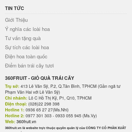
TIN TỨC
Giới Thiệu
Ý nghĩa các loài hoa
Tư vấn tặng quà
Sự tích các loài hoa
Điện hoa toàn quốc
Điểm bán trái cây tươi
360FRUIT - GIỎ QUÀ TRÁI CÂY
Trụ sở:
413 Lê Văn Sỹ, P.2, Q.Tân Bình, TPHCM (Gần ngã tư
Phạm Văn Hai với Lê Văn Sỹ)
Chi nhánh:
Lô C Hồ Thị Kỷ, P1, Q10, TPHCM
Điện thoại:
(028)22 298 398
Hotline 1:
0936 65 27 27(Ms.Nhi)
Hotline 2:
0977 301 303 - 0933 055 945 (Ms.Vy)
Web:
360fruit.vn
360fruit.vn là website trực thuộc quyền quản lý của CÔNG TY CỔ PHẦN XUẤT