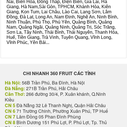
Nai, Biên Hòa, Đồng Tháp, Điện Biên, Gia Lai, Hà
Giang, Hà Nam,Sài Gòn, TPHCM, Khánh Hòa, Kiên
Giang, Kon Tum, Lai Châu, Lào Cai, Lạng Sơn, Lâm
Đồng, Đà Lạt, Long An, Nam Định, Nghệ An, Ninh Bình,
Ninh Thuận, Phú Thọ, Phú Yên, Quảng Bình, Quảng
Nam, Quảng Ngãi, Quảng Ninh, Quảng Trị, Sóc Trăng,
Sơn La, Tây Ninh, Thái Bình, Thái Nguyên, Thanh Hóa,
Huế, Tiền Giang, Trà Vinh, Tuyên Quang, Vĩnh Long,
Vĩnh Phúc, Yên Bái...
CHI NHANH 360 FRUIT CÁC TỈNH
Hà Nội:
56B Trần Phú, Ba Đình, Hà Nội
Đà Nẵng:
271B Trần Phú, Hải Châu
Cần Thơ:
266 đường 30/4, P. Xuân khánh, Q.Ninh
Kiều
CN 5
Đà Nẵng 32 Lê Thanh Nghị, Quận Hải Châu
CN 6
71 Trường Chinh, Phường Xuân Phú, TP Huế
CN 7
Lâm Đồng 05 Phan Đình Phùng
CN 8
Bình Dương 151 Phú Lợi, P. Phú Lợi, Tp. Thủ