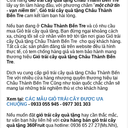
Cửa hàng
Giỏ trái cây quà tặng Châu Thành Bến Tre
lấy uy tín làm hàng đầu, với phương châm "
một chữ tín
- vạn niềm tin
",
Giỏ trái cây
quà tặng
Châu Thành
Bến Tre
cam kết làm bạn hài lòng.
Nếu bạn đang ở
Châu Thành Bến Tre
và có nhu cầu
mua Giỏ trái cây quà tặng, Bạn đừng ngại khoảng cách
xa, chúng tôi sẽ cử nhân viên trở tới tận nơi giao Giỏ trái
cây Quà tặng Châu Thành Bến Tre cho quý khách hàng.
Tất cả các sản phẩm đăng tải trên website đều là hình
thực tế, có tem chống hàng giả và tem bảo hành mang
thương hiệu
Giỏ trái cây quà tặng Châu Thành Bến
Tre
.
Dịch vụ cung cấp giỏ trái cây quà tặng Châu Thành Bến
Tre với nhiều cửa hàng nhượng quyền thương hiệu tại
Châu Thành Bến Tre Cũng như toàn quốc chắc chắn sẽ
mang lại những trải nghiệm thù vị cho khách hàng
Xem tại:
CÁC MẪU GIỎ TRÁI CÂY ĐƯỢC ƯA
CHUỘNG
- 0933 055 945 - 0977 301 303
Nếu muốn đặt
giỏ trái cây quà tặng
hay cần thắc mắc,
tư vấn bạn hãy liên hệ với
cửa hàng bán
giỏ trái cây
quà tặng
360Fruit
qua hotline: 0936 65 27 27(Ms.Nhi),