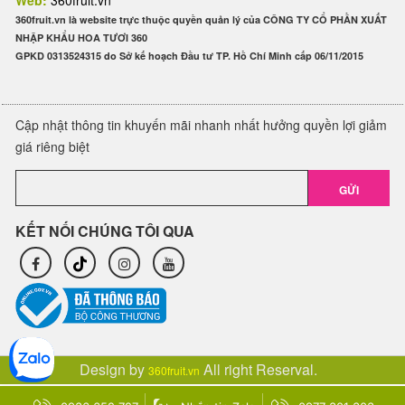
Web:
360fruit.vn
360fruit.vn là website trực thuộc quyền quản lý của CÔNG TY CỔ PHẦN XUẤT
NHẬP KHẨU HOA TƯƠI 360
GPKD 0313524315 do Sở kế hoạch Đầu tư TP. Hồ Chí Minh cấp 06/11/2015
Cập nhật thông tin khuyến mãi nhanh nhất hưởng quyền lợi giảm
giá riêng biệt
GỬI
KẾT NỐI CHÚNG TÔI QUA
Design by
All right Reserval.
360fruit.vn