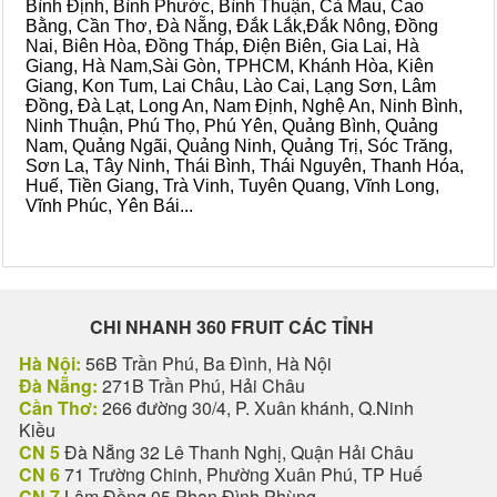
Bình Định, Bình Phước, Bình Thuận, Cà Mau, Cao
Bằng, Cần Thơ, Đà Nẵng, Đắk Lắk,Đắk Nông, Đồng
Nai, Biên Hòa, Đồng Tháp, Điện Biên, Gia Lai, Hà
Giang, Hà Nam,Sài Gòn, TPHCM, Khánh Hòa, Kiên
Giang, Kon Tum, Lai Châu, Lào Cai, Lạng Sơn, Lâm
Đồng, Đà Lạt, Long An, Nam Định, Nghệ An, Ninh Bình,
Ninh Thuận, Phú Thọ, Phú Yên, Quảng Bình, Quảng
Nam, Quảng Ngãi, Quảng Ninh, Quảng Trị, Sóc Trăng,
Sơn La, Tây Ninh, Thái Bình, Thái Nguyên, Thanh Hóa,
Huế, Tiền Giang, Trà Vinh, Tuyên Quang, Vĩnh Long,
Vĩnh Phúc, Yên Bái...
CHI NHANH 360 FRUIT CÁC TỈNH
Hà Nội:
56B Trần Phú, Ba Đình, Hà Nội
Đà Nẵng:
271B Trần Phú, Hải Châu
Cần Thơ:
266 đường 30/4, P. Xuân khánh, Q.Ninh
Kiều
CN 5
Đà Nẵng 32 Lê Thanh Nghị, Quận Hải Châu
CN 6
71 Trường Chinh, Phường Xuân Phú, TP Huế
CN 7
Lâm Đồng 05 Phan Đình Phùng