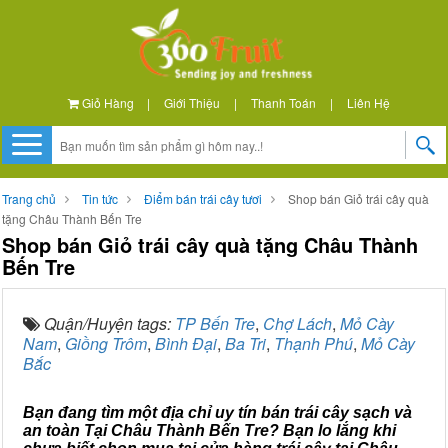
Giỏ Hàng
|
Giới Thiệu
|
Thanh Toán
|
Liên Hệ
Trang chủ
Tin tức
Điểm bán trái cây tươi
Shop bán Giỏ trái cây quà
tặng Châu Thành Bến Tre
Shop bán Giỏ trái cây quà tặng Châu Thành
Bến Tre
Quận/Huyện tags:
TP Bến Tre
,
Chợ Lách
,
Mỏ Cày
Nam
,
Giồng Trôm
,
Bình Đại
,
Ba Tri
,
Thạnh Phú
,
Mỏ Cày
Bắc
Bạn đang tìm một địa chỉ uy tín bán trái cây sạch và
an toàn Tại Châu Thành Bến Tre? Bạn lo lắng khi