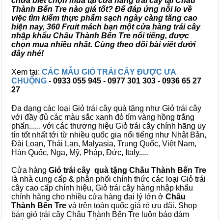
chưa biết chọn mua tại cửa hàng trái cây tại Châu
Thành Bến Tre nào giá tốt? Để đáp ứng nỗi lo về
việc tìm kiếm thực phẩm sạch ngày càng tăng cao
hiện nay, 360 Fruit mách bạn một cửa hàng trái cây
nhập khẩu Châu Thành Bến Tre nổi tiếng, được
chọn mua nhiều nhất. Cùng theo dõi bài viết dưới
đây nhé!
Xem tại:
CÁC MẪU GIỎ TRÁI CÂY ĐƯỢC ƯA
CHUỘNG
- 0933 055 945 - 0977 301 303 - 0936 65 27
27
Đa dạng các loại Giỏ trái cây quà tặng như Giỏ trái cây
với đầy đủ các màu sắc xanh đỏ tím vàng hồng trắng
phấn...... với các thương hiệu Giỏ trái cây chính hãng uy
tín tốt nhất tới từ nhiều quốc gia nổi tiếng như Nhật Bản,
Đài Loan, Thái Lan, Malyasia, Trung Quốc, Việt Nam,
Hàn Quốc, Nga, Mỹ, Pháp, Đức, Italy.....
Cửa hàng
Giỏ trái cây quà tặng Châu Thành Bến Tre
là nhà cung cấp & phân phối chính thức các loại Giỏ trái
cây cao cấp chính hiệu, Giỏ trái cây hàng nhập khẩu
chính hãng cho nhiều cửa hàng đại lý lớn ở
Châu
Thành Bến Tre
và trên toàn quốc giá rẻ ưu đãi. Shop
bán giỏ trái cây Châu Thành Bến Tre luôn bảo đảm