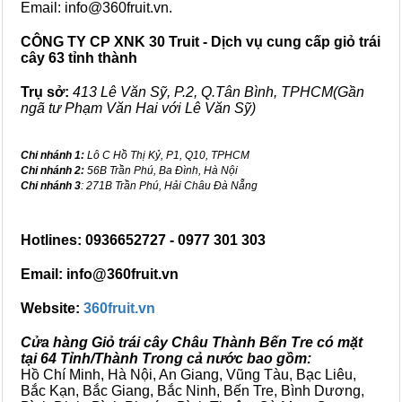
Email: info@360fruit.vn.
CÔNG TY CP XNK 30 Truit - Dịch vụ cung cấp giỏ trái
cây 63 tỉnh thành
Trụ sở:
413 Lê Văn Sỹ, P.2, Q.Tân Bình, TPHCM(Gần
ngã tư Phạm Văn Hai với Lê Văn Sỹ)
Chi nhánh 1:
Lô C Hồ Thị Kỷ, P1, Q10, TPHCM
Chi nhánh 2:
56B Trần Phú, Ba Đình, Hà Nội
Chi nhánh 3
: 271B Trần Phú, Hải Châu Đà Nẵng
Hotlines: 0936652727 - 0977 301 303
Email: info@360fruit.vn
Website:
360fruit.vn
Cửa hàng Giỏ trái cây Châu Thành Bến Tre có mặt
tại 64 Tỉnh/Thành Trong cả nước bao gồm:
Hồ Chí Minh, Hà Nội, An Giang, Vũng Tàu, Bạc Liêu,
Bắc Kạn, Bắc Giang, Bắc Ninh, Bến Tre, Bình Dương,