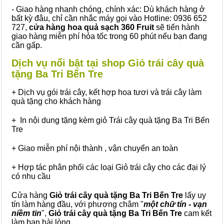
- Giao hàng nhanh chóng, chính xác: Dù khách hàng ở
bất kỳ đâu, chỉ cần nhắc máy gọi vào Hotline: 0936 652
727,
cửa hàng hoa quả sạch 360 Fruit
sẽ tiến hành
giao hàng miễn phí hỏa tốc trong 60 phút nếu bạn đang
cần gấp.
Dịch vụ nổi bật tại shop Giỏ trái cây quà
tặng Ba Tri Bến Tre
+ Dịch vụ gói trái cây, kết hợp hoa tươi và trái cây làm
quà tặng cho khách hàng
+ In nội dung tặng kèm giỏ Trái cây quà tặng Ba Tri Bến
Tre
+ Giao miễn phí nội thành , vận chuyển an toàn
+ Hợp tác phân phối các loại Giỏ trái cây cho các đại lý
có nhu cầu
Cửa hàng
Giỏ trái cây quà tặng Ba Tri Bến Tre
lấy uy
tín làm hàng đầu, với phương châm "
một chữ tín - vạn
niềm tin
",
Giỏ trái cây
quà tặng
Ba Tri Bến Tre
cam kết
làm bạn hài lòng.