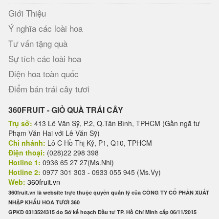
Giới Thiệu
Ý nghĩa các loài hoa
Tư vấn tặng quà
Sự tích các loài hoa
Điện hoa toàn quốc
Điểm bán trái cây tươi
360FRUIT - GIỎ QUÀ TRÁI CÂY
Trụ sở:
413 Lê Văn Sỹ, P.2, Q.Tân Bình, TPHCM (Gần ngã tư
Phạm Văn Hai với Lê Văn Sỹ)
Chi nhánh:
Lô C Hồ Thị Kỷ, P1, Q10, TPHCM
Điện thoại:
(028)22 298 398
Hotline 1:
0936 65 27 27(Ms.Nhi)
Hotline 2:
0977 301 303 - 0933 055 945 (Ms.Vy)
Web:
360fruit.vn
360fruit.vn là website trực thuộc quyền quản lý của CÔNG TY CỔ PHẦN XUẤT
NHẬP KHẨU HOA TƯƠI 360
GPKD 0313524315 do Sở kế hoạch Đầu tư TP. Hồ Chí Minh cấp 06/11/2015