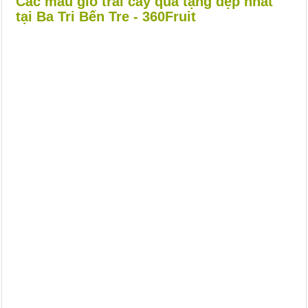
Các mẫu giỏ trái cây quà tặng đẹp nhất
tại Ba Tri Bến Tre - 360Fruit