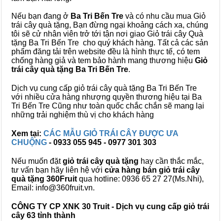
Nếu bạn đang ở
Ba Tri Bến Tre
và có nhu cầu mua Giỏ
trái cây quà tặng, Bạn đừng ngại khoảng cách xa, chúng
tôi sẽ cử nhân viên trở tới tận nơi giao Giỏ trái cây Quà
tặng Ba Tri Bến Tre cho quý khách hàng. Tất cả các sản
phẩm đăng tải trên website đều là hình thực tế, có tem
chống hàng giả và tem bảo hành mang thương hiệu
Giỏ
trái cây quà tặng Ba Tri Bến Tre
.
Dịch vụ cung cấp giỏ trái cây quà tặng Ba Tri Bến Tre
với nhiều cửa hàng nhượng quyền thương hiệu tại Ba
Tri Bến Tre Cũng như toàn quốc chắc chắn sẽ mang lại
những trải nghiệm thù vị cho khách hàng
Xem tại:
CÁC MẪU GIỎ TRÁI CÂY ĐƯỢC ƯA
CHUỘNG
- 0933 055 945 - 0977 301 303
Nếu muốn đặt
giỏ trái cây quà tặng
hay cần thắc mắc,
tư vấn bạn hãy liên hệ với
cửa hàng bán
giỏ trái cây
quà tặng
360Fruit
qua hotline: 0936 65 27 27(Ms.Nhi),
Email: info@360fruit.vn.
CÔNG TY CP XNK 30 Truit - Dịch vụ cung cấp giỏ trái
cây 63 tỉnh thành