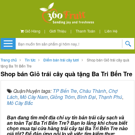
Giỏ Hàng
|
Giới Thiệu
|
Thanh Toán
|
Liên Hệ
Trang chủ
Tin tức
Điểm bán trái cây tươi
Shop bán Giỏ trái cây quà
tặng Ba Tri Bến Tre
Shop bán Giỏ trái cây quà tặng Ba Tri Bến Tre
Quận/Huyện tags:
TP Bến Tre
,
Châu Thành
,
Chợ
Lách
,
Mỏ Cày Nam
,
Giồng Trôm
,
Bình Đại
,
Thạnh Phú
,
Mỏ Cày Bắc
Bạn đang tìm một địa chỉ uy tín bán trái cây sạch và
an toàn Tại Ba Tri Bến Tre? Bạn lo lắng khi chưa biết
chọn mua tại cửa hàng trái cây tại Ba Tri Bến Tre nào
giá tốt? Để đáp ứng nỗi lo về việc tìm kiếm thực