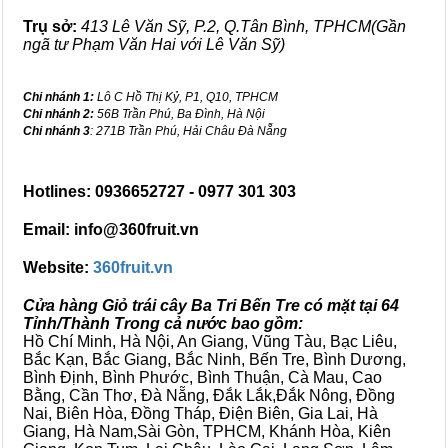
Trụ sở:
413 Lê Văn Sỹ, P.2, Q.Tân Bình, TPHCM(Gần
ngã tư Phạm Văn Hai với Lê Văn Sỹ)
Chi nhánh 1:
Lô C Hồ Thị Kỷ, P1, Q10, TPHCM
Chi nhánh 2:
56B Trần Phú, Ba Đình, Hà Nội
Chi nhánh 3
: 271B Trần Phú, Hải Châu Đà Nẵng
Hotlines: 0936652727 - 0977 301 303
Email: info@360fruit.vn
Website:
360fruit.vn
Cửa hàng Giỏ trái cây Ba Tri Bến Tre có mặt tại 64
Tỉnh/Thành Trong cả nước bao gồm:
Hồ Chí Minh, Hà Nội, An Giang, Vũng Tàu, Bạc Liêu,
Bắc Kạn, Bắc Giang, Bắc Ninh, Bến Tre, Bình Dương,
Bình Định, Bình Phước, Bình Thuận, Cà Mau, Cao
Bằng, Cần Thơ, Đà Nẵng, Đắk Lắk,Đắk Nông, Đồng
Nai, Biên Hòa, Đồng Tháp, Điện Biên, Gia Lai, Hà
Giang, Hà Nam,Sài Gòn, TPHCM, Khánh Hòa, Kiên