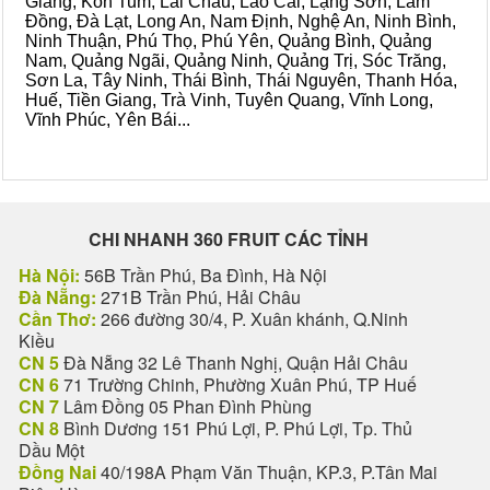
Giang, Kon Tum, Lai Châu, Lào Cai, Lạng Sơn, Lâm
Đồng, Đà Lạt, Long An, Nam Định, Nghệ An, Ninh Bình,
Ninh Thuận, Phú Thọ, Phú Yên, Quảng Bình, Quảng
Nam, Quảng Ngãi, Quảng Ninh, Quảng Trị, Sóc Trăng,
Sơn La, Tây Ninh, Thái Bình, Thái Nguyên, Thanh Hóa,
Huế, Tiền Giang, Trà Vinh, Tuyên Quang, Vĩnh Long,
Vĩnh Phúc, Yên Bái...
CHI NHANH 360 FRUIT CÁC TỈNH
Hà Nội:
56B Trần Phú, Ba Đình, Hà Nội
Đà Nẵng:
271B Trần Phú, Hải Châu
Cần Thơ:
266 đường 30/4, P. Xuân khánh, Q.Ninh
Kiều
CN 5
Đà Nẵng 32 Lê Thanh Nghị, Quận Hải Châu
CN 6
71 Trường Chinh, Phường Xuân Phú, TP Huế
CN 7
Lâm Đồng 05 Phan Đình Phùng
CN 8
Bình Dương 151 Phú Lợi, P. Phú Lợi, Tp. Thủ
Dầu Một
Đồng Nai
40/198A Phạm Văn Thuận, KP.3, P.Tân Mai