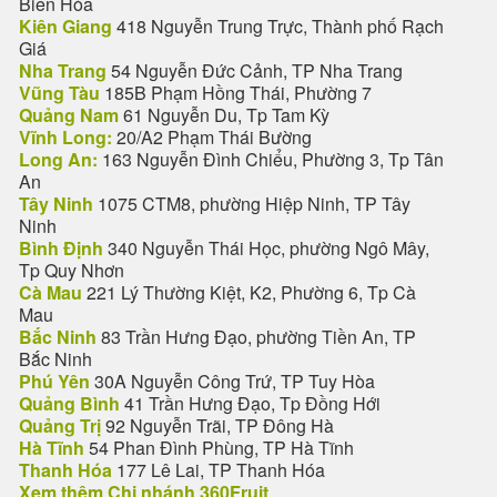
Biên Hòa
Kiên Giang
418 Nguyễn Trung Trực, Thành phố Rạch
Giá
Nha Trang
54 Nguyễn Đức Cảnh, TP Nha Trang
Vũng Tàu
185B Phạm Hồng Thái, Phường 7
Quảng Nam
61 Nguyễn Du, Tp Tam Kỳ
Vĩnh Long:
20/A2 Phạm Thái Bường
Long An:
163 Nguyễn Đình Chiểu, Phường 3, Tp Tân
An
Tây Ninh
1075 CTM8, phường Hiệp Ninh, TP Tây
Ninh
Bình Định
340 Nguyễn Thái Học, phường Ngô Mây,
Tp Quy Nhơn
Cà Mau
221 Lý Thường Kiệt, K2, Phường 6, Tp Cà
Mau
Bắc Ninh
83 Trần Hưng Đạo, phường Tiền An, TP
Bắc Ninh
Phú Yên
30A Nguyễn Công Trứ, TP Tuy Hòa
Quảng Bình
41 Trần Hưng Đạo, Tp Đồng Hới
Quảng Trị
92 Nguyễn Trãi, TP Đông Hà
Hà Tĩnh
54 Phan Đình Phùng, TP Hà Tĩnh
Thanh Hóa
177 Lê Lai, TP Thanh Hóa
Xem thêm Chi nhánh 360Fruit