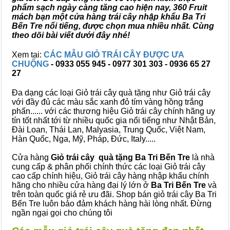
phẩm sạch ngày càng tăng cao hiện nay, 360 Fruit
mách bạn một cửa hàng trái cây nhập khẩu Ba Tri
Bến Tre nổi tiếng, được chọn mua nhiều nhất. Cùng
theo dõi bài viết dưới đây nhé!
Xem tại:
CÁC MẪU GIỎ TRÁI CÂY ĐƯỢC ƯA
CHUỘNG
- 0933 055 945 - 0977 301 303 - 0936 65 27
27
Đa dạng các loại Giỏ trái cây quà tặng như Giỏ trái cây
với đầy đủ các màu sắc xanh đỏ tím vàng hồng trắng
phấn...... với các thương hiệu Giỏ trái cây chính hãng uy
tín tốt nhất tới từ nhiều quốc gia nổi tiếng như Nhật Bản,
Đài Loan, Thái Lan, Malyasia, Trung Quốc, Việt Nam,
Hàn Quốc, Nga, Mỹ, Pháp, Đức, Italy.....
Cửa hàng
Giỏ trái cây quà tặng Ba Tri Bến Tre
là nhà
cung cấp & phân phối chính thức các loại Giỏ trái cây
cao cấp chính hiệu, Giỏ trái cây hàng nhập khẩu chính
hãng cho nhiều cửa hàng đại lý lớn ở
Ba Tri Bến Tre
và
trên toàn quốc giá rẻ ưu đãi. Shop bán giỏ trái cây Ba Tri
Bến Tre luôn bảo đảm khách hàng hài lòng nhất. Đừng
ngần ngại gọi cho chúng tôi