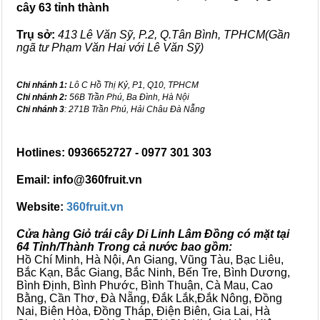
cây 63 tỉnh thành
Trụ sở:
413 Lê Văn Sỹ, P.2, Q.Tân Bình, TPHCM(Gần
ngã tư Phạm Văn Hai với Lê Văn Sỹ)
Chi nhánh 1:
Lô C Hồ Thị Kỷ, P1, Q10, TPHCM
Chi nhánh 2:
56B Trần Phú, Ba Đình, Hà Nội
Chi nhánh 3
: 271B Trần Phú, Hải Châu Đà Nẵng
Hotlines: 0936652727 - 0977 301 303
Email: info@360fruit.vn
Website:
360fruit.vn
Cửa hàng Giỏ trái cây Di Linh Lâm Đồng có mặt tại
64 Tỉnh/Thành Trong cả nước bao gồm:
Hồ Chí Minh, Hà Nội, An Giang, Vũng Tàu, Bạc Liêu,
Bắc Kạn, Bắc Giang, Bắc Ninh, Bến Tre, Bình Dương,
Bình Định, Bình Phước, Bình Thuận, Cà Mau, Cao
Bằng, Cần Thơ, Đà Nẵng, Đắk Lắk,Đắk Nông, Đồng
Nai, Biên Hòa, Đồng Tháp, Điện Biên, Gia Lai, Hà