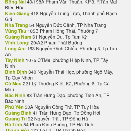
Đồng Nai
40/198A Phạm Văn Thuận, KP.3, P.Tân Mai
Biên Hòa
Kiên Giang
418 Nguyễn Trung Trực, Thành phố Rạch
Giá
Nha Trang
54 Nguyễn Đức Cảnh, TP Nha Trang
Vũng Tàu
185B Phạm Hồng Thái, Phường 7
Quảng Nam
61 Nguyễn Du, Tp Tam Kỳ
Vĩnh Long:
20/A2 Phạm Thái Bường
Long An:
163 Nguyễn Đình Chiểu, Phường 3, Tp Tân
An
Tây Ninh
1075 CTM8, phường Hiệp Ninh, TP Tây
Ninh
Bình Định
340 Nguyễn Thái Học, phường Ngô Mây,
Tp Quy Nhơn
Cà Mau
221 Lý Thường Kiệt, K2, Phường 6, Tp Cà
Mau
Bắc Ninh
83 Trần Hưng Đạo, phường Tiền An, TP
Bắc Ninh
Phú Yên
30A Nguyễn Công Trứ, TP Tuy Hòa
Quảng Bình
41 Trần Hưng Đạo, Tp Đồng Hới
Quảng Trị
92 Nguyễn Trãi, TP Đông Hà
Hà Tĩnh
54 Phan Đình Phùng, TP Hà Tĩnh
Thanh Hóa
177 Lê Lai, TP Thanh Hóa