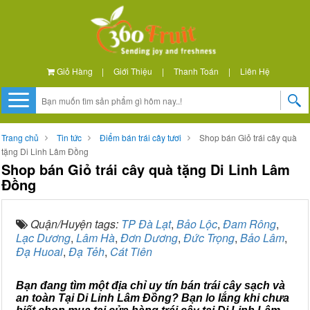
Giỏ Hàng
|
Giới Thiệu
|
Thanh Toán
|
Liên Hệ
Trang chủ
Tin tức
Điểm bán trái cây tươi
Shop bán Giỏ trái cây quà
tặng Di Linh Lâm Đồng
Shop bán Giỏ trái cây quà tặng Di Linh Lâm
Đồng
Quận/Huyện tags:
TP Đà Lạt
,
Bảo Lộc
,
Đam Rông
,
Lạc Dương
,
Lâm Hà
,
Đơn Dương
,
Đức Trọng
,
Bảo Lâm
,
Đạ Huoai
,
Đạ Tẻh
,
Cát Tiên
Bạn đang tìm một địa chỉ uy tín bán trái cây sạch và
an toàn Tại Di Linh Lâm Đồng? Bạn lo lắng khi chưa