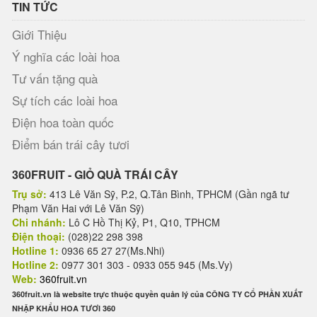
TIN TỨC
Giới Thiệu
Ý nghĩa các loài hoa
Tư vấn tặng quà
Sự tích các loài hoa
Điện hoa toàn quốc
Điểm bán trái cây tươi
360FRUIT - GIỎ QUÀ TRÁI CÂY
Trụ sở:
413 Lê Văn Sỹ, P.2, Q.Tân Bình, TPHCM (Gần ngã tư
Phạm Văn Hai với Lê Văn Sỹ)
Chi nhánh:
Lô C Hồ Thị Kỷ, P1, Q10, TPHCM
Điện thoại:
(028)22 298 398
Hotline 1:
0936 65 27 27(Ms.Nhi)
Hotline 2:
0977 301 303 - 0933 055 945 (Ms.Vy)
Web:
360fruit.vn
360fruit.vn là website trực thuộc quyền quản lý của CÔNG TY CỔ PHẦN XUẤT
NHẬP KHẨU HOA TƯƠI 360