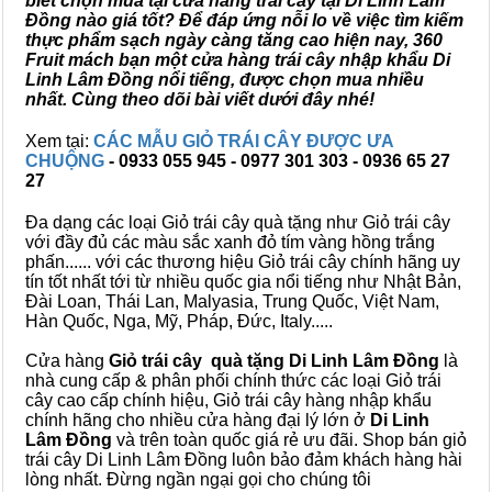
biết chọn mua tại cửa hàng trái cây tại Di Linh Lâm
Đồng nào giá tốt? Để đáp ứng nỗi lo về việc tìm kiếm
thực phẩm sạch ngày càng tăng cao hiện nay, 360
Fruit mách bạn một cửa hàng trái cây nhập khẩu Di
Linh Lâm Đồng nổi tiếng, được chọn mua nhiều
nhất. Cùng theo dõi bài viết dưới đây nhé!
Xem tại:
CÁC MẪU GIỎ TRÁI CÂY ĐƯỢC ƯA
CHUỘNG
- 0933 055 945 - 0977 301 303 - 0936 65 27
27
Đa dạng các loại Giỏ trái cây quà tặng như Giỏ trái cây
với đầy đủ các màu sắc xanh đỏ tím vàng hồng trắng
phấn...... với các thương hiệu Giỏ trái cây chính hãng uy
tín tốt nhất tới từ nhiều quốc gia nổi tiếng như Nhật Bản,
Đài Loan, Thái Lan, Malyasia, Trung Quốc, Việt Nam,
Hàn Quốc, Nga, Mỹ, Pháp, Đức, Italy.....
Cửa hàng
Giỏ trái cây quà tặng Di Linh Lâm Đồng
là
nhà cung cấp & phân phối chính thức các loại Giỏ trái
cây cao cấp chính hiệu, Giỏ trái cây hàng nhập khẩu
chính hãng cho nhiều cửa hàng đại lý lớn ở
Di Linh
Lâm Đồng
và trên toàn quốc giá rẻ ưu đãi. Shop bán giỏ
trái cây Di Linh Lâm Đồng luôn bảo đảm khách hàng hài
lòng nhất. Đừng ngần ngại gọi cho chúng tôi