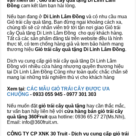
vạn niềm tin
",
Giỏ trái cây
quà tặng
Di Linh Lâm
Đồng
cam kết làm bạn hài lòng.
Nếu bạn đang ở
Di Linh Lâm Đồng
và có nhu cầu mua
Giỏ trái cây quà tặng, Bạn đừng ngại khoảng cách xa,
chúng tôi sẽ cử nhân viên trở tới tận nơi giao Giỏ trái
cây Quà tặng Di Linh Lâm Đồng cho quý khách hàng.
Tất cả các sản phẩm đăng tải trên website đều là hình
thực tế, có tem chống hàng giả và tem bảo hành mang
thương hiệu
Giỏ trái cây quà tặng Di Linh Lâm Đồng
.
Dịch vụ cung cấp giỏ trái cây quà tặng Di Linh Lâm
Đồng với nhiều cửa hàng nhượng quyền thương hiệu
tại Di Linh Lâm Đồng Cũng như toàn quốc chắc chắn sẽ
mang lại những trải nghiệm thù vị cho khách hàng
Xem tại:
CÁC MẪU GIỎ TRÁI CÂY ĐƯỢC ƯA
CHUỘNG
- 0933 055 945 - 0977 301 303
Nếu muốn đặt
giỏ trái cây quà tặng
hay cần thắc mắc,
tư vấn bạn hãy liên hệ với
cửa hàng bán
giỏ trái cây
quà tặng
360Fruit
qua hotline: 0936 65 27 27(Ms.Nhi),
Email: info@360fruit.vn.
CÔNG TY CP XNK 30 Truit - Dịch vụ cung cấp giỏ trái