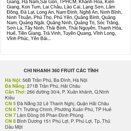
Giang, Hà Nam,Sài Gòn, TPHCM, Khánh Hòa, Kiên
Giang, Kon Tum, Lai Châu, Lào Cai, Lạng Sơn, Lâm
Đồng, Đà Lạt, Long An, Nam Định, Nghệ An, Ninh Bình,
Ninh Thuận, Phú Thọ, Phú Yên, Quảng Bình, Quảng
Nam, Quảng Ngãi, Quảng Ninh, Quảng Trị, Sóc Trăng,
Sơn La, Tây Ninh, Thái Bình, Thái Nguyên, Thanh Hóa,
Huế, Tiền Giang, Trà Vinh, Tuyên Quang, Vĩnh Long,
Vĩnh Phúc, Yên Bái...
CHI NHANH 360 FRUIT CÁC TỈNH
Hà Nội:
56B Trần Phú, Ba Đình, Hà Nội
Đà Nẵng:
271B Trần Phú, Hải Châu
Cần Thơ:
266 đường 30/4, P. Xuân khánh, Q.Ninh
Kiều
CN 5
Đà Nẵng 32 Lê Thanh Nghị, Quận Hải Châu
CN 6
71 Trường Chinh, Phường Xuân Phú, TP Huế
CN 7
Lâm Đồng 05 Phan Đình Phùng
CN 8
Bình Dương 151 Phú Lợi, P. Phú Lợi, Tp. Thủ
Dầu Một