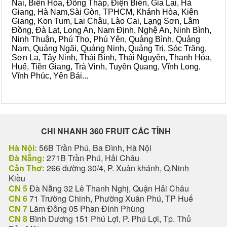
Nai, Biên Hòa, Đồng Tháp, Điện Biên, Gia Lai, Hà
Giang, Hà Nam,Sài Gòn, TPHCM, Khánh Hòa, Kiên
Giang, Kon Tum, Lai Châu, Lào Cai, Lạng Sơn, Lâm
Đồng, Đà Lạt, Long An, Nam Định, Nghệ An, Ninh Bình,
Ninh Thuận, Phú Thọ, Phú Yên, Quảng Bình, Quảng
Nam, Quảng Ngãi, Quảng Ninh, Quảng Trị, Sóc Trăng,
Sơn La, Tây Ninh, Thái Bình, Thái Nguyên, Thanh Hóa,
Huế, Tiền Giang, Trà Vinh, Tuyên Quang, Vĩnh Long,
Vĩnh Phúc, Yên Bái...
CHI NHANH 360 FRUIT CÁC TỈNH
Hà Nội:
56B Trần Phú, Ba Đình, Hà Nội
Đà Nẵng:
271B Trần Phú, Hải Châu
Cần Thơ:
266 đường 30/4, P. Xuân khánh, Q.Ninh
Kiều
CN 5
Đà Nẵng 32 Lê Thanh Nghị, Quận Hải Châu
CN 6
71 Trường Chinh, Phường Xuân Phú, TP Huế
CN 7
Lâm Đồng 05 Phan Đình Phùng
CN 8
Bình Dương 151 Phú Lợi, P. Phú Lợi, Tp. Thủ