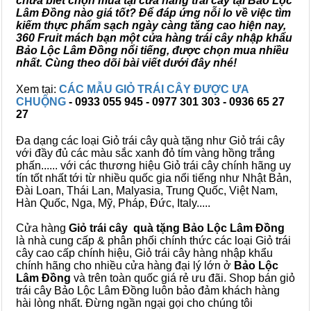
chưa biết chọn mua tại cửa hàng trái cây tại Bảo Lộc
Lâm Đồng nào giá tốt? Để đáp ứng nỗi lo về việc tìm
kiếm thực phẩm sạch ngày càng tăng cao hiện nay,
360 Fruit mách bạn một cửa hàng trái cây nhập khẩu
Bảo Lộc Lâm Đồng nổi tiếng, được chọn mua nhiều
nhất. Cùng theo dõi bài viết dưới đây nhé!
Xem tại:
CÁC MẪU GIỎ TRÁI CÂY ĐƯỢC ƯA
CHUỘNG
- 0933 055 945 - 0977 301 303 - 0936 65 27
27
Đa dạng các loại Giỏ trái cây quà tặng như Giỏ trái cây
với đầy đủ các màu sắc xanh đỏ tím vàng hồng trắng
phấn...... với các thương hiệu Giỏ trái cây chính hãng uy
tín tốt nhất tới từ nhiều quốc gia nổi tiếng như Nhật Bản,
Đài Loan, Thái Lan, Malyasia, Trung Quốc, Việt Nam,
Hàn Quốc, Nga, Mỹ, Pháp, Đức, Italy.....
Cửa hàng
Giỏ trái cây quà tặng Bảo Lộc Lâm Đồng
là nhà cung cấp & phân phối chính thức các loại Giỏ trái
cây cao cấp chính hiệu, Giỏ trái cây hàng nhập khẩu
chính hãng cho nhiều cửa hàng đại lý lớn ở
Bảo Lộc
Lâm Đồng
và trên toàn quốc giá rẻ ưu đãi. Shop bán giỏ
trái cây Bảo Lộc Lâm Đồng luôn bảo đảm khách hàng
hài lòng nhất. Đừng ngần ngại gọi cho chúng tôi