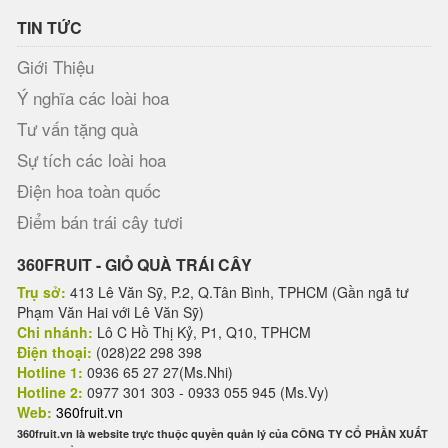
TIN TỨC
Giới Thiệu
Ý nghĩa các loài hoa
Tư vấn tặng quà
Sự tích các loài hoa
Điện hoa toàn quốc
Điểm bán trái cây tươi
360FRUIT - GIỎ QUÀ TRÁI CÂY
Trụ sở:
413 Lê Văn Sỹ, P.2, Q.Tân Bình, TPHCM (Gần ngã tư
Phạm Văn Hai với Lê Văn Sỹ)
Chi nhánh:
Lô C Hồ Thị Kỷ, P1, Q10, TPHCM
Điện thoại:
(028)22 298 398
Hotline 1:
0936 65 27 27(Ms.Nhi)
Hotline 2:
0977 301 303 - 0933 055 945 (Ms.Vy)
Web:
360fruit.vn
360fruit.vn là website trực thuộc quyền quản lý của CÔNG TY CỔ PHẦN XUẤT