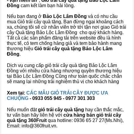
- vạn niềm tin
",
Giỏ trái cây
quà tặng
Bảo Lộc Lâm
Đồng
cam kết làm bạn hài lòng.
Nếu bạn đang ở
Bảo Lộc Lâm Đồng
và có nhu cầu
mua Giỏ trái cây quà tặng, Bạn đừng ngại khoảng cách
xa, chúng tôi sẽ cử nhân viên trở tới tận nơi giao Giỏ trái
cây Quà tặng Bảo Lộc Lâm Đồng cho quý khách hàng.
Tất cả các sản phẩm đăng tải trên website đều là hình
thực tế, có tem chống hàng giả và tem bảo hành mang
thương hiệu
Giỏ trái cây quà tặng Bảo Lộc Lâm
Đồng
.
Dịch vụ cung cấp giỏ trái cây quà tặng Bảo Lộc Lâm
Đồng với nhiều cửa hàng nhượng quyền thương hiệu
tại Bảo Lộc Lâm Đồng Cũng như toàn quốc chắc chắn
sẽ mang lại những trải nghiệm thù vị cho khách hàng
Xem tại:
CÁC MẪU GIỎ TRÁI CÂY ĐƯỢC ƯA
CHUỘNG
- 0933 055 945 - 0977 301 303
Nếu muốn đặt
giỏ trái cây quà tặng
hay cần thắc mắc,
tư vấn bạn hãy liên hệ với
cửa hàng bán
giỏ trái cây
quà tặng
360Fruit
qua hotline: 0936 65 27 27(Ms.Nhi),
Email: info@360fruit.vn.