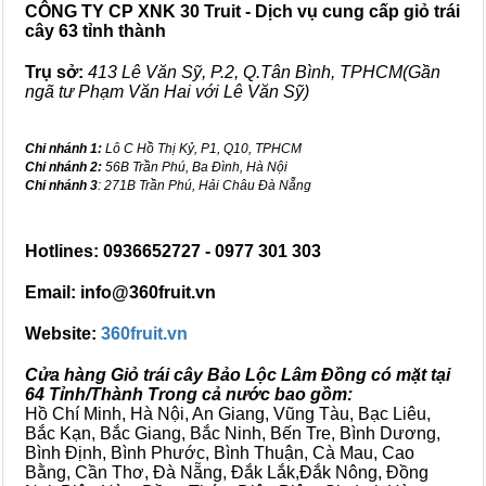
CÔNG TY CP XNK 30 Truit - Dịch vụ cung cấp giỏ trái
cây 63 tỉnh thành
Trụ sở:
413 Lê Văn Sỹ, P.2, Q.Tân Bình, TPHCM(Gần
ngã tư Phạm Văn Hai với Lê Văn Sỹ)
Chi nhánh 1:
Lô C Hồ Thị Kỷ, P1, Q10, TPHCM
Chi nhánh 2:
56B Trần Phú, Ba Đình, Hà Nội
Chi nhánh 3
: 271B Trần Phú, Hải Châu Đà Nẵng
Hotlines: 0936652727 - 0977 301 303
Email: info@360fruit.vn
Website:
360fruit.vn
Cửa hàng Giỏ trái cây Bảo Lộc Lâm Đồng có mặt tại
64 Tỉnh/Thành Trong cả nước bao gồm:
Hồ Chí Minh, Hà Nội, An Giang, Vũng Tàu, Bạc Liêu,
Bắc Kạn, Bắc Giang, Bắc Ninh, Bến Tre, Bình Dương,
Bình Định, Bình Phước, Bình Thuận, Cà Mau, Cao
Bằng, Cần Thơ, Đà Nẵng, Đắk Lắk,Đắk Nông, Đồng