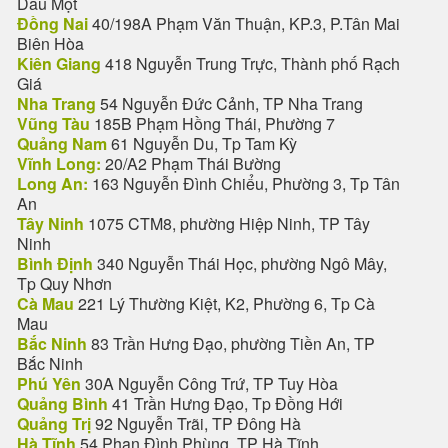
Dầu Một
Đồng Nai
40/198A Phạm Văn Thuận, KP.3, P.Tân Mai
Biên Hòa
Kiên Giang
418 Nguyễn Trung Trực, Thành phố Rạch
Giá
Nha Trang
54 Nguyễn Đức Cảnh, TP Nha Trang
Vũng Tàu
185B Phạm Hồng Thái, Phường 7
Quảng Nam
61 Nguyễn Du, Tp Tam Kỳ
Vĩnh Long:
20/A2 Phạm Thái Bường
Long An:
163 Nguyễn Đình Chiểu, Phường 3, Tp Tân
An
Tây Ninh
1075 CTM8, phường Hiệp Ninh, TP Tây
Ninh
Bình Định
340 Nguyễn Thái Học, phường Ngô Mây,
Tp Quy Nhơn
Cà Mau
221 Lý Thường Kiệt, K2, Phường 6, Tp Cà
Mau
Bắc Ninh
83 Trần Hưng Đạo, phường Tiền An, TP
Bắc Ninh
Phú Yên
30A Nguyễn Công Trứ, TP Tuy Hòa
Quảng Bình
41 Trần Hưng Đạo, Tp Đồng Hới
Quảng Trị
92 Nguyễn Trãi, TP Đông Hà
Hà Tĩnh
54 Phan Đình Phùng, TP Hà Tĩnh