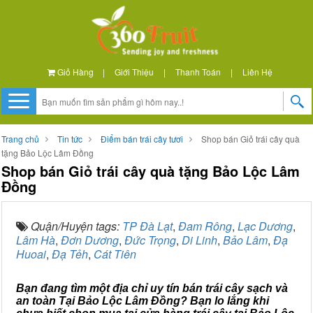
Giỏ Hàng
|
Giới Thiệu
|
Thanh Toán
|
Liên Hệ
Trang chủ
Tin tức
Điểm bán trái cây tươi
Shop bán Giỏ trái cây quà
tặng Bảo Lộc Lâm Đồng
Shop bán Giỏ trái cây quà tặng Bảo Lộc Lâm
Đồng
Quận/Huyện tags:
TP Đà Lạt
,
Đam Rông
,
Lạc Dương
,
Lâm Hà
,
Đơn Dương
,
Đức Trọng
,
Di Linh
,
Bảo Lâm
,
Đạ
Huoai
,
Đạ Tẻh
,
Cát Tiên
Bạn đang tìm một địa chỉ uy tín bán trái cây sạch và
an toàn Tại Bảo Lộc Lâm Đồng? Bạn lo lắng khi