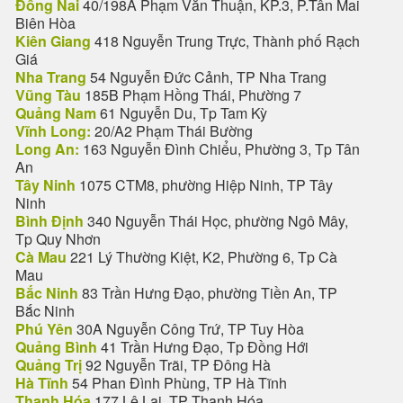
Đồng Nai
40/198A Phạm Văn Thuận, KP.3, P.Tân Mai
Biên Hòa
Kiên Giang
418 Nguyễn Trung Trực, Thành phố Rạch
Giá
Nha Trang
54 Nguyễn Đức Cảnh, TP Nha Trang
Vũng Tàu
185B Phạm Hồng Thái, Phường 7
Quảng Nam
61 Nguyễn Du, Tp Tam Kỳ
Vĩnh Long:
20/A2 Phạm Thái Bường
Long An:
163 Nguyễn Đình Chiểu, Phường 3, Tp Tân
An
Tây Ninh
1075 CTM8, phường Hiệp Ninh, TP Tây
Ninh
Bình Định
340 Nguyễn Thái Học, phường Ngô Mây,
Tp Quy Nhơn
Cà Mau
221 Lý Thường Kiệt, K2, Phường 6, Tp Cà
Mau
Bắc Ninh
83 Trần Hưng Đạo, phường Tiền An, TP
Bắc Ninh
Phú Yên
30A Nguyễn Công Trứ, TP Tuy Hòa
Quảng Bình
41 Trần Hưng Đạo, Tp Đồng Hới
Quảng Trị
92 Nguyễn Trãi, TP Đông Hà
Hà Tĩnh
54 Phan Đình Phùng, TP Hà Tĩnh
Thanh Hóa
177 Lê Lai, TP Thanh Hóa