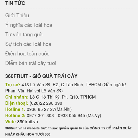
TIN TỨC
Giới Thiệu
Ý nghĩa các loài hoa
Tư vấn tặng quà
Sự tích các loài hoa
Điện hoa toàn quốc
Điểm bán trái cây tươi
360FRUIT - GIỎ QUÀ TRÁI CÂY
Trụ sở:
413 Lê Văn Sỹ, P.2, Q.Tân Bình, TPHCM (Gần ngã tư
Phạm Văn Hai với Lê Văn Sỹ)
Chi nhánh:
Lô C Hồ Thị Kỷ, P1, Q10, TPHCM
Điện thoại:
(028)22 298 398
Hotline 1:
0936 65 27 27(Ms.Nhi)
Hotline 2:
0977 301 303 - 0933 055 945 (Ms.Vy)
Web:
360fruit.vn
360fruit.vn là website trực thuộc quyền quản lý của CÔNG TY CỔ PHẦN XUẤT
NHẬP KHẨU HOA TƯƠI 360