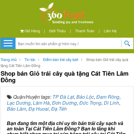
Giỏ Hàng
|
Giới Thiệu
|
Thanh Toán
|
Liên Hệ
Trang chủ
Tin tức
Điểm bán trái cây tươi
Shop bán Giỏ trái cây quà
tặng Cát Tiên Lâm Đồng
Shop bán Giỏ trái cây quà tặng Cát Tiên Lâm
Đồng
Quận/Huyện tags:
TP Đà Lạt
,
Bảo Lộc
,
Đam Rông
,
Lạc Dương
,
Lâm Hà
,
Đơn Dương
,
Đức Trọng
,
Di Linh
,
Bảo Lâm
,
Đạ Huoai
,
Đạ Tẻh
Bạn đang tìm một địa chỉ uy tín bán trái cây sạch và
an toàn Tại Cát Tiên Lâm Đồng? Bạn lo lắng khi