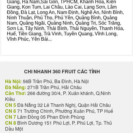
Giang, Hà Nam,Sài Gòn, TPHCM, Khánh Hòa, Kiên
Giang, Kon Tum, Lai Châu, Lào Cai, Lạng Sơn, Lâm
Đồng, Đà Lạt, Long An, Nam Định, Nghệ An, Ninh Bình,
Ninh Thuận, Phú Thọ, Phú Yên, Quảng Bình, Quảng
Nam, Quảng Ngãi, Quảng Ninh, Quảng Trị, Sóc Trăng,
Sơn La, Tây Ninh, Thái Bình, Thái Nguyên, Thanh Hóa,
Huế, Tiền Giang, Trà Vinh, Tuyên Quang, Vĩnh Long,
Vĩnh Phúc, Yên Bái...
CHI NHANH 360 FRUIT CÁC TỈNH
Hà Nội:
56B Trần Phú, Ba Đình, Hà Nội
Đà Nẵng:
271B Trần Phú, Hải Châu
Cần Thơ:
266 đường 30/4, P. Xuân khánh, Q.Ninh
Kiều
CN 5
Đà Nẵng 32 Lê Thanh Nghị, Quận Hải Châu
CN 6
71 Trường Chinh, Phường Xuân Phú, TP Huế
CN 7
Lâm Đồng 05 Phan Đình Phùng
CN 8
Bình Dương 151 Phú Lợi, P. Phú Lợi, Tp. Thủ
Dầu Một