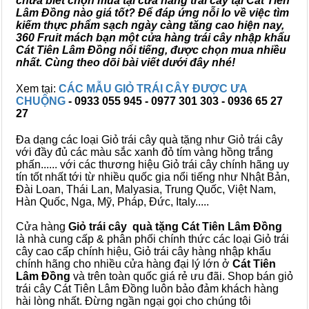
chưa biết chọn mua tại cửa hàng trái cây tại Cát Tiên
Lâm Đồng nào giá tốt? Để đáp ứng nỗi lo về việc tìm
kiếm thực phẩm sạch ngày càng tăng cao hiện nay,
360 Fruit mách bạn một cửa hàng trái cây nhập khẩu
Cát Tiên Lâm Đồng nổi tiếng, được chọn mua nhiều
nhất. Cùng theo dõi bài viết dưới đây nhé!
Xem tại:
CÁC MẪU GIỎ TRÁI CÂY ĐƯỢC ƯA
CHUỘNG
- 0933 055 945 - 0977 301 303 - 0936 65 27
27
Đa dạng các loại Giỏ trái cây quà tặng như Giỏ trái cây
với đầy đủ các màu sắc xanh đỏ tím vàng hồng trắng
phấn...... với các thương hiệu Giỏ trái cây chính hãng uy
tín tốt nhất tới từ nhiều quốc gia nổi tiếng như Nhật Bản,
Đài Loan, Thái Lan, Malyasia, Trung Quốc, Việt Nam,
Hàn Quốc, Nga, Mỹ, Pháp, Đức, Italy.....
Cửa hàng
Giỏ trái cây quà tặng Cát Tiên Lâm Đồng
là nhà cung cấp & phân phối chính thức các loại Giỏ trái
cây cao cấp chính hiệu, Giỏ trái cây hàng nhập khẩu
chính hãng cho nhiều cửa hàng đại lý lớn ở
Cát Tiên
Lâm Đồng
và trên toàn quốc giá rẻ ưu đãi. Shop bán giỏ
trái cây Cát Tiên Lâm Đồng luôn bảo đảm khách hàng
hài lòng nhất. Đừng ngần ngại gọi cho chúng tôi