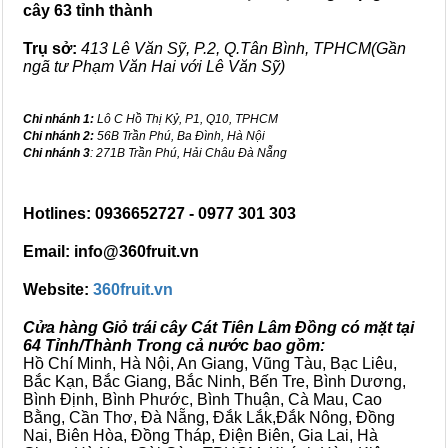
cây 63 tỉnh thành
Trụ sở:
413 Lê Văn Sỹ, P.2, Q.Tân Bình, TPHCM(Gần
ngã tư Phạm Văn Hai với Lê Văn Sỹ)
Chi nhánh 1:
Lô C Hồ Thị Kỷ, P1, Q10, TPHCM
Chi nhánh 2:
56B Trần Phú, Ba Đình, Hà Nội
Chi nhánh 3
: 271B Trần Phú, Hải Châu Đà Nẵng
Hotlines: 0936652727 - 0977 301 303
Email: info@360fruit.vn
Website:
360fruit.vn
Cửa hàng Giỏ trái cây Cát Tiên Lâm Đồng có mặt tại
64 Tỉnh/Thành Trong cả nước bao gồm:
Hồ Chí Minh, Hà Nội, An Giang, Vũng Tàu, Bạc Liêu,
Bắc Kạn, Bắc Giang, Bắc Ninh, Bến Tre, Bình Dương,
Bình Định, Bình Phước, Bình Thuận, Cà Mau, Cao
Bằng, Cần Thơ, Đà Nẵng, Đắk Lắk,Đắk Nông, Đồng
Nai, Biên Hòa, Đồng Tháp, Điện Biên, Gia Lai, Hà