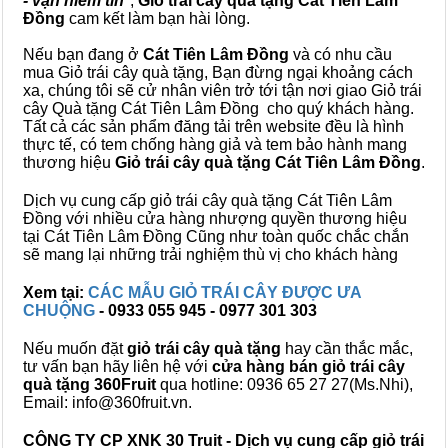
- vạn niềm tin
",
Giỏ trái cây
quà tặng
Cát Tiên Lâm
Đồng
cam kết làm bạn hài lòng.
Nếu bạn đang ở
Cát Tiên Lâm Đồng
và có nhu cầu
mua Giỏ trái cây quà tặng, Bạn đừng ngại khoảng cách
xa, chúng tôi sẽ cử nhân viên trở tới tận nơi giao Giỏ trái
cây Quà tặng Cát Tiên Lâm Đồng cho quý khách hàng.
Tất cả các sản phẩm đăng tải trên website đều là hình
thực tế, có tem chống hàng giả và tem bảo hành mang
thương hiệu
Giỏ trái cây quà tặng Cát Tiên Lâm Đồng
.
Dịch vụ cung cấp giỏ trái cây quà tặng Cát Tiên Lâm
Đồng với nhiều cửa hàng nhượng quyền thương hiệu
tại Cát Tiên Lâm Đồng Cũng như toàn quốc chắc chắn
sẽ mang lại những trải nghiệm thù vị cho khách hàng
Xem tại:
CÁC MẪU GIỎ TRÁI CÂY ĐƯỢC ƯA
CHUỘNG
- 0933 055 945 - 0977 301 303
Nếu muốn đặt
giỏ trái cây quà tặng
hay cần thắc mắc,
tư vấn bạn hãy liên hệ với
cửa hàng bán
giỏ trái cây
quà tặng
360Fruit
qua hotline: 0936 65 27 27(Ms.Nhi),
Email: info@360fruit.vn.
CÔNG TY CP XNK 30 Truit - Dịch vụ cung cấp giỏ trái