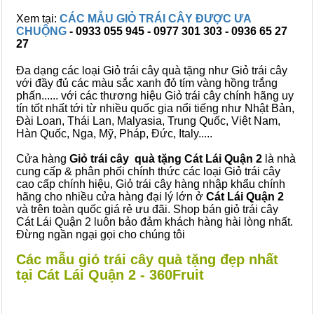
Xem tại:
CÁC MẪU GIỎ TRÁI CÂY ĐƯỢC ƯA
CHUỘNG
- 0933 055 945 - 0977 301 303 - 0936 65 27
27
Đa dạng các loại Giỏ trái cây quà tặng như Giỏ trái cây
với đầy đủ các màu sắc xanh đỏ tím vàng hồng trắng
phấn...... với các thương hiệu Giỏ trái cây chính hãng uy
tín tốt nhất tới từ nhiều quốc gia nổi tiếng như Nhật Bản,
Đài Loan, Thái Lan, Malyasia, Trung Quốc, Việt Nam,
Hàn Quốc, Nga, Mỹ, Pháp, Đức, Italy.....
Cửa hàng
Giỏ trái cây quà tặng Cát Lái Quận 2
là nhà
cung cấp & phân phối chính thức các loại Giỏ trái cây
cao cấp chính hiệu, Giỏ trái cây hàng nhập khẩu chính
hãng cho nhiều cửa hàng đại lý lớn ở
Cát Lái Quận 2
và trên toàn quốc giá rẻ ưu đãi. Shop bán giỏ trái cây
Cát Lái Quận 2 luôn bảo đảm khách hàng hài lòng nhất.
Đừng ngần ngại gọi cho chúng tôi
Các mẫu giỏ trái cây quà tặng đẹp nhất
tại Cát Lái Quận 2 - 360Fruit