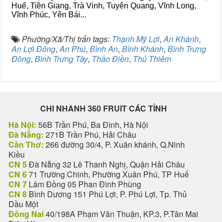
Huế, Tiền Giang, Trà Vinh, Tuyên Quang, Vĩnh Long,
Vĩnh Phúc, Yên Bái...
Phường/Xã/Thị trấn tags:
Thạnh Mỹ Lợi
,
An Khánh
,
An Lợi Đông
,
An Phú
,
Bình An
,
Bình Khánh
,
Bình Trưng
Đông
,
Bình Trưng Tây
,
Thảo Điền
,
Thủ Thiêm
CHI NHANH 360 FRUIT CÁC TỈNH
Hà Nội:
56B Trần Phú, Ba Đình, Hà Nội
Đà Nẵng:
271B Trần Phú, Hải Châu
Cần Thơ:
266 đường 30/4, P. Xuân khánh, Q.Ninh
Kiều
CN 5
Đà Nẵng 32 Lê Thanh Nghị, Quận Hải Châu
CN 6
71 Trường Chinh, Phường Xuân Phú, TP Huế
CN 7
Lâm Đồng 05 Phan Đình Phùng
CN 8
Bình Dương 151 Phú Lợi, P. Phú Lợi, Tp. Thủ
Dầu Một
Đồng Nai
40/198A Phạm Văn Thuận, KP.3, P.Tân Mai