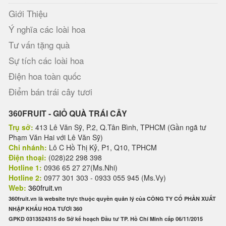
Giới Thiệu
Ý nghĩa các loài hoa
Tư vấn tặng quà
Sự tích các loài hoa
Điện hoa toàn quốc
Điểm bán trái cây tươi
360FRUIT - GIỎ QUÀ TRÁI CÂY
Trụ sở:
413 Lê Văn Sỹ, P.2, Q.Tân Bình, TPHCM (Gần ngã tư
Phạm Văn Hai với Lê Văn Sỹ)
Chi nhánh:
Lô C Hồ Thị Kỷ, P1, Q10, TPHCM
Điện thoại:
(028)22 298 398
Hotline 1:
0936 65 27 27(Ms.Nhi)
Hotline 2:
0977 301 303 - 0933 055 945 (Ms.Vy)
Web:
360fruit.vn
360fruit.vn là website trực thuộc quyền quản lý của CÔNG TY CỔ PHẦN XUẤT
NHẬP KHẨU HOA TƯƠI 360
GPKD 0313524315 do Sở kế hoạch Đầu tư TP. Hồ Chí Minh cấp 06/11/2015