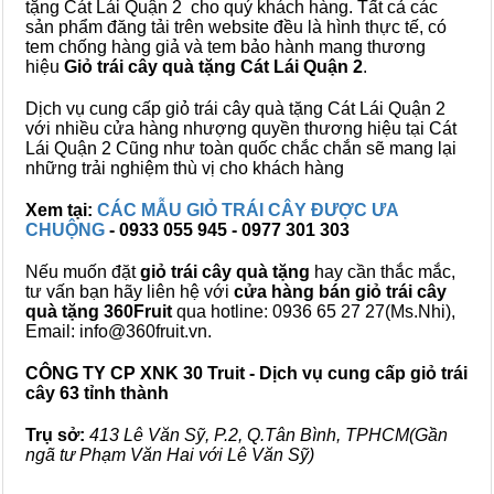
tặng Cát Lái Quận 2 cho quý khách hàng. Tất cả các
sản phẩm đăng tải trên website đều là hình thực tế, có
tem chống hàng giả và tem bảo hành mang thương
hiệu
Giỏ trái cây quà tặng Cát Lái Quận 2
.
Dịch vụ cung cấp giỏ trái cây quà tặng Cát Lái Quận 2
với nhiều cửa hàng nhượng quyền thương hiệu tại Cát
Lái Quận 2 Cũng như toàn quốc chắc chắn sẽ mang lại
những trải nghiệm thù vị cho khách hàng
Xem tại:
CÁC MẪU GIỎ TRÁI CÂY ĐƯỢC ƯA
CHUỘNG
- 0933 055 945 - 0977 301 303
Nếu muốn đặt
giỏ trái cây quà tặng
hay cần thắc mắc,
tư vấn bạn hãy liên hệ với
cửa hàng bán
giỏ trái cây
quà tặng
360Fruit
qua hotline: 0936 65 27 27(Ms.Nhi),
Email: info@360fruit.vn.
CÔNG TY CP XNK 30 Truit - Dịch vụ cung cấp giỏ trái
cây 63 tỉnh thành
Trụ sở:
413 Lê Văn Sỹ, P.2, Q.Tân Bình, TPHCM(Gần
ngã tư Phạm Văn Hai với Lê Văn Sỹ)