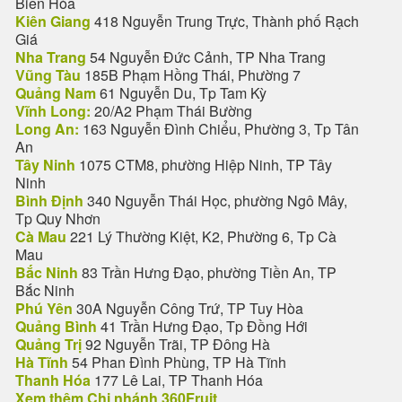
Biên Hòa
Kiên Giang
418 Nguyễn Trung Trực, Thành phố Rạch
Giá
Nha Trang
54 Nguyễn Đức Cảnh, TP Nha Trang
Vũng Tàu
185B Phạm Hồng Thái, Phường 7
Quảng Nam
61 Nguyễn Du, Tp Tam Kỳ
Vĩnh Long:
20/A2 Phạm Thái Bường
Long An:
163 Nguyễn Đình Chiểu, Phường 3, Tp Tân
An
Tây Ninh
1075 CTM8, phường Hiệp Ninh, TP Tây
Ninh
Bình Định
340 Nguyễn Thái Học, phường Ngô Mây,
Tp Quy Nhơn
Cà Mau
221 Lý Thường Kiệt, K2, Phường 6, Tp Cà
Mau
Bắc Ninh
83 Trần Hưng Đạo, phường Tiền An, TP
Bắc Ninh
Phú Yên
30A Nguyễn Công Trứ, TP Tuy Hòa
Quảng Bình
41 Trần Hưng Đạo, Tp Đồng Hới
Quảng Trị
92 Nguyễn Trãi, TP Đông Hà
Hà Tĩnh
54 Phan Đình Phùng, TP Hà Tĩnh
Thanh Hóa
177 Lê Lai, TP Thanh Hóa
Xem thêm Chi nhánh 360Fruit