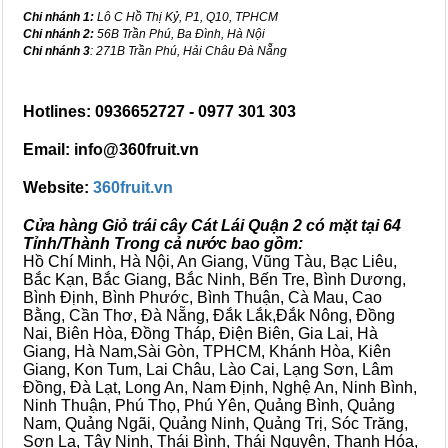
Chi nhánh 1:
Lô C Hồ Thị Kỷ, P1, Q10, TPHCM
Chi nhánh 2:
56B Trần Phú, Ba Đình, Hà Nội
Chi nhánh 3
: 271B Trần Phú, Hải Châu Đà Nẵng
Hotlines: 0936652727 - 0977 301 303
Email: info@360fruit.vn
Website:
360fruit.vn
Cửa hàng Giỏ trái cây Cát Lái Quận 2 có mặt tại 64
Tỉnh/Thành Trong cả nước bao gồm:
Hồ Chí Minh, Hà Nội, An Giang, Vũng Tàu, Bạc Liêu,
Bắc Kạn, Bắc Giang, Bắc Ninh, Bến Tre, Bình Dương,
Bình Định, Bình Phước, Bình Thuận, Cà Mau, Cao
Bằng, Cần Thơ, Đà Nẵng, Đắk Lắk,Đắk Nông, Đồng
Nai, Biên Hòa, Đồng Tháp, Điện Biên, Gia Lai, Hà
Giang, Hà Nam,Sài Gòn, TPHCM, Khánh Hòa, Kiên
Giang, Kon Tum, Lai Châu, Lào Cai, Lạng Sơn, Lâm
Đồng, Đà Lạt, Long An, Nam Định, Nghệ An, Ninh Bình,
Ninh Thuận, Phú Thọ, Phú Yên, Quảng Bình, Quảng
Nam, Quảng Ngãi, Quảng Ninh, Quảng Trị, Sóc Trăng,
Sơn La, Tây Ninh, Thái Bình, Thái Nguyên, Thanh Hóa,