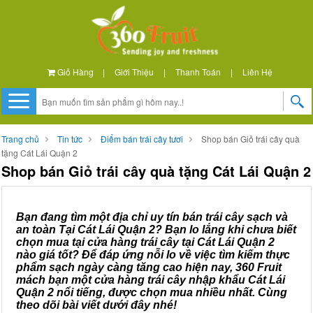
Giỏ Hàng
|
Giới Thiệu
|
Thanh Toán
|
Liên Hệ
Trang chủ
Tin tức
Điểm bán trái cây tươi
Shop bán Giỏ trái cây quà
tặng Cát Lái Quận 2
Shop bán Giỏ trái cây quà tặng Cát Lái Quận 2
Bạn đang tìm một địa chỉ uy tín bán trái cây sạch và
an toàn Tại Cát Lái Quận 2? Bạn lo lắng khi chưa biết
chọn mua tại cửa hàng trái cây tại Cát Lái Quận 2
nào giá tốt? Để đáp ứng nỗi lo về việc tìm kiếm thực
phẩm sạch ngày càng tăng cao hiện nay, 360 Fruit
mách bạn một cửa hàng trái cây nhập khẩu Cát Lái
Quận 2 nổi tiếng, được chọn mua nhiều nhất. Cùng
theo dõi bài viết dưới đây nhé!