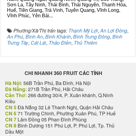
Sơn La, Tây Ninh, Thái Bình, Thái Nguyên, Thanh Hóa,
Huế, Tiền Giang, Trà Vinh, Tuyên Quang, Vĩnh Long,
Vĩnh Phúc, Yên Bái...
Phường/Xã/Thị trấn tags:
Thạnh Mỹ Lợi
,
An Lợi Đông
,
An Phú
,
Bình An
,
Bình Khánh
,
Bình Trưng Đông
,
Bình
Trưng Tây
,
Cát Lái
,
Thảo Điền
,
Thủ Thiêm
CHI NHANH 360 FRUIT CÁC TỈNH
Hà Nội:
56B Trần Phú, Ba Đình, Hà Nội
Đà Nẵng:
271B Trần Phú, Hải Châu
Cần Thơ:
266 đường 30/4, P. Xuân khánh, Q.Ninh
Kiều
CN 5
Đà Nẵng 32 Lê Thanh Nghị, Quận Hải Châu
CN 6
71 Trường Chinh, Phường Xuân Phú, TP Huế
CN 7
Lâm Đồng 05 Phan Đình Phùng
CN 8
Bình Dương 151 Phú Lợi, P. Phú Lợi, Tp. Thủ
Dầu Một