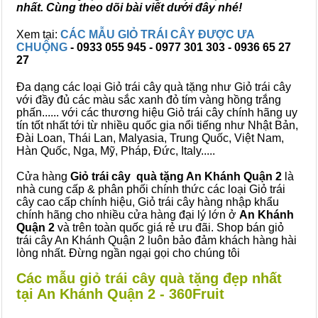
nhất. Cùng theo dõi bài viết dưới đây nhé!
Xem tại:
CÁC MẪU GIỎ TRÁI CÂY ĐƯỢC ƯA
CHUỘNG
- 0933 055 945 - 0977 301 303 - 0936 65 27
27
Đa dạng các loại Giỏ trái cây quà tặng như Giỏ trái cây
với đầy đủ các màu sắc xanh đỏ tím vàng hồng trắng
phấn...... với các thương hiệu Giỏ trái cây chính hãng uy
tín tốt nhất tới từ nhiều quốc gia nổi tiếng như Nhật Bản,
Đài Loan, Thái Lan, Malyasia, Trung Quốc, Việt Nam,
Hàn Quốc, Nga, Mỹ, Pháp, Đức, Italy.....
Cửa hàng
Giỏ trái cây quà tặng An Khánh Quận 2
là
nhà cung cấp & phân phối chính thức các loại Giỏ trái
cây cao cấp chính hiệu, Giỏ trái cây hàng nhập khẩu
chính hãng cho nhiều cửa hàng đại lý lớn ở
An Khánh
Quận 2
và trên toàn quốc giá rẻ ưu đãi. Shop bán giỏ
trái cây An Khánh Quận 2 luôn bảo đảm khách hàng hài
lòng nhất. Đừng ngần ngại gọi cho chúng tôi
Các mẫu giỏ trái cây quà tặng đẹp nhất
tại An Khánh Quận 2 - 360Fruit