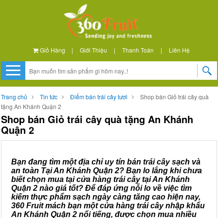
Giỏ Hàng
|
Giới Thiệu
|
Thanh Toán
|
Liên Hệ
Trang chủ
Tin tức
Điểm bán trái cây tươi
Shop bán Giỏ trái cây quà
tặng An Khánh Quận 2
Shop bán Giỏ trái cây quà tặng An Khánh
Quận 2
Bạn đang tìm một địa chỉ uy tín bán trái cây sạch và
an toàn Tại An Khánh Quận 2? Bạn lo lắng khi chưa
biết chọn mua tại cửa hàng trái cây tại An Khánh
Quận 2 nào giá tốt? Để đáp ứng nỗi lo về việc tìm
kiếm thực phẩm sạch ngày càng tăng cao hiện nay,
360 Fruit mách bạn một cửa hàng trái cây nhập khẩu
An Khánh Quận 2 nổi tiếng, được chọn mua nhiều