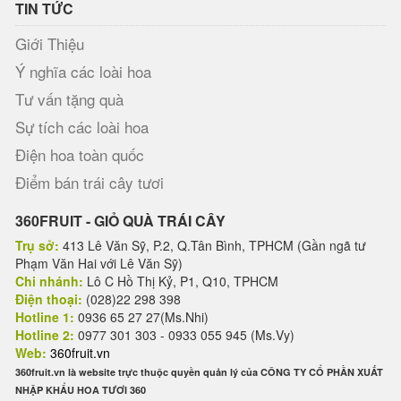
TIN TỨC
Giới Thiệu
Ý nghĩa các loài hoa
Tư vấn tặng quà
Sự tích các loài hoa
Điện hoa toàn quốc
Điểm bán trái cây tươi
360FRUIT - GIỎ QUÀ TRÁI CÂY
Trụ sở:
413 Lê Văn Sỹ, P.2, Q.Tân Bình, TPHCM (Gần ngã tư
Phạm Văn Hai với Lê Văn Sỹ)
Chi nhánh:
Lô C Hồ Thị Kỷ, P1, Q10, TPHCM
Điện thoại:
(028)22 298 398
Hotline 1:
0936 65 27 27(Ms.Nhi)
Hotline 2:
0977 301 303 - 0933 055 945 (Ms.Vy)
Web:
360fruit.vn
360fruit.vn là website trực thuộc quyền quản lý của CÔNG TY CỔ PHẦN XUẤT
NHẬP KHẨU HOA TƯƠI 360