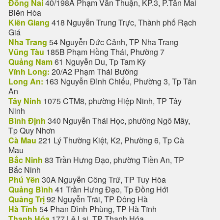
Đồng Nai
40/198A Phạm Văn Thuận, KP.3, P.Tân Mai
Biên Hòa
Kiên Giang
418 Nguyễn Trung Trực, Thành phố Rạch
Giá
Nha Trang
54 Nguyễn Đức Cảnh, TP Nha Trang
Vũng Tàu
185B Phạm Hồng Thái, Phường 7
Quảng Nam
61 Nguyễn Du, Tp Tam Kỳ
Vĩnh Long:
20/A2 Phạm Thái Bường
Long An:
163 Nguyễn Đình Chiểu, Phường 3, Tp Tân
An
Tây Ninh
1075 CTM8, phường Hiệp Ninh, TP Tây
Ninh
Bình Định
340 Nguyễn Thái Học, phường Ngô Mây,
Tp Quy Nhơn
Cà Mau
221 Lý Thường Kiệt, K2, Phường 6, Tp Cà
Mau
Bắc Ninh
83 Trần Hưng Đạo, phường Tiền An, TP
Bắc Ninh
Phú Yên
30A Nguyễn Công Trứ, TP Tuy Hòa
Quảng Bình
41 Trần Hưng Đạo, Tp Đồng Hới
Quảng Trị
92 Nguyễn Trãi, TP Đông Hà
Hà Tĩnh
54 Phan Đình Phùng, TP Hà Tĩnh
Thanh Hóa
177 Lê Lai, TP Thanh Hóa