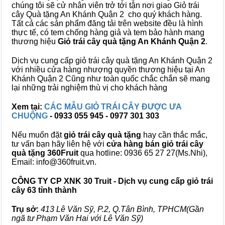
chúng tôi sẽ cử nhân viên trở tới tận nơi giao Giỏ trái
cây Quà tặng An Khánh Quận 2 cho quý khách hàng.
Tất cả các sản phẩm đăng tải trên website đều là hình
thực tế, có tem chống hàng giả và tem bảo hành mang
thương hiệu
Giỏ trái cây quà tặng An Khánh Quận 2
.
Dịch vụ cung cấp giỏ trái cây quà tặng An Khánh Quận 2
với nhiều cửa hàng nhượng quyền thương hiệu tại An
Khánh Quận 2 Cũng như toàn quốc chắc chắn sẽ mang
lại những trải nghiệm thù vị cho khách hàng
Xem tại:
CÁC MẪU GIỎ TRÁI CÂY ĐƯỢC ƯA
CHUỘNG
- 0933 055 945 - 0977 301 303
Nếu muốn đặt
giỏ trái cây quà tặng
hay cần thắc mắc,
tư vấn bạn hãy liên hệ với
cửa hàng bán
giỏ trái cây
quà tặng
360Fruit
qua hotline: 0936 65 27 27(Ms.Nhi),
Email: info@360fruit.vn.
CÔNG TY CP XNK 30 Truit - Dịch vụ cung cấp giỏ trái
cây 63 tỉnh thành
Trụ sở:
413 Lê Văn Sỹ, P.2, Q.Tân Bình, TPHCM(Gần
ngã tư Phạm Văn Hai với Lê Văn Sỹ)