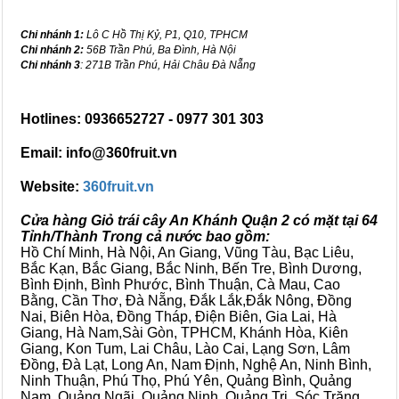
Chi nhánh 1:
Lô C Hồ Thị Kỷ, P1, Q10, TPHCM
Chi nhánh 2:
56B Trần Phú, Ba Đình, Hà Nội
Chi nhánh 3
: 271B Trần Phú, Hải Châu Đà Nẵng
Hotlines: 0936652727 - 0977 301 303
Email: info@360fruit.vn
Website:
360fruit.vn
Cửa hàng Giỏ trái cây An Khánh Quận 2 có mặt tại 64
Tỉnh/Thành Trong cả nước bao gồm:
Hồ Chí Minh, Hà Nội, An Giang, Vũng Tàu, Bạc Liêu,
Bắc Kạn, Bắc Giang, Bắc Ninh, Bến Tre, Bình Dương,
Bình Định, Bình Phước, Bình Thuận, Cà Mau, Cao
Bằng, Cần Thơ, Đà Nẵng, Đắk Lắk,Đắk Nông, Đồng
Nai, Biên Hòa, Đồng Tháp, Điện Biên, Gia Lai, Hà
Giang, Hà Nam,Sài Gòn, TPHCM, Khánh Hòa, Kiên
Giang, Kon Tum, Lai Châu, Lào Cai, Lạng Sơn, Lâm
Đồng, Đà Lạt, Long An, Nam Định, Nghệ An, Ninh Bình,
Ninh Thuận, Phú Thọ, Phú Yên, Quảng Bình, Quảng
Nam, Quảng Ngãi, Quảng Ninh, Quảng Trị, Sóc Trăng,