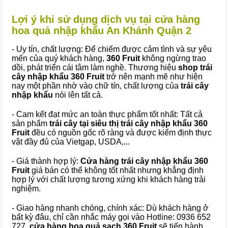
Lợi ý khi sử dụng dịch vụ tại cửa hàng
hoa quả nhập khẩu An Khánh Quận 2
- Uy tín, chất lượng: Để chiếm được cảm tình và sự yêu
mến của quý khách hàng,
360 Fruit
không ngừng trao
dồi, phát triển cái tâm làm nghề. Thương hiệu
shop trái
cây nhập khẩu 360 Fruit
trở nên mạnh mẽ như hiện
nay một phần nhờ vào chữ tín, chất lượng của
trái cây
nhập khẩu
nói lên tất cả.
- Cam kết đạt mức an toàn thực phẩm tốt nhất: Tất cả
sản phẩm
trái cây tại siêu thị trái cây nhập khẩu 360
Fruit
đều có nguồn gốc rõ ràng và được kiểm định thực
vật đầy đủ của Vietgap, USDA,...
- Giá thành hợp lý:
Cửa hàng trái cây nhập khẩu 360
Fruit
giá bán có thể không tốt nhất nhưng khẳng định
hợp lý với chất lượng tương xứng khi khách hàng trải
nghiệm.
- Giao hàng nhanh chóng, chính xác: Dù khách hàng ở
bất kỳ đâu, chỉ cần nhắc máy gọi vào Hotline: 0936 652
727,
cửa hàng hoa quả sạch 360 Fruit
sẽ tiến hành