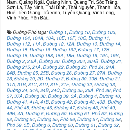
Nam, Quảng Ngãi, Quảng Ninh, Quảng Trị, Sóc Trăng,
Sơn La, Tây Ninh, Thái Bình, Thái Nguyên, Thanh Hóa,
Huế, Tiền Giang, Trà Vinh, Tuyên Quang, Vĩnh Long,
Vĩnh Phúc, Yên Bái...
Đường/Phố tags:
Đường 1
,
Đường 10
,
Đường 103
,
Đường 104
,
104A
,
10A
,
10E
,
10F
,
10G
,
Đường 11
,
Đường 112
,
11A
,
Đường 12
,
12A
,
Đường 13
,
Đường 14
,
Đường 15
,
Đường 16
,
Đường 162
,
Đường 17
,
17B
,
Đường 18
,
Đường 188
,
18A
,
18B
,
Đường 19
,
19A
,
19B
,
Đường 2
,
2.5A
,
Đường 20
,
Đường 204
,
204B
,
Đường 21
,
Đường 215
,
21A
,
Đường 22
,
Đường 23
,
Phố 24
,
24A
,
24B
,
Đường 25
,
25B
,
Đường 26
,
Đường 27
,
27A
,
Đường
28
,
Đường 29
,
2D
,
Đường 3
,
Đường 30
,
30B
,
Đường 31
,
31A
,
31B
,
31C
,
31D
,
31E
,
31F
,
Đường 32
,
Đường 33
,
Đường 34
,
34A
,
34B
,
34C
,
Đường 35
,
35A
,
Phố 36
,
Phố
37
,
37A
,
Đường 38
,
Đường 39
,
3A
,
Đường 4
,
Đường 40
,
Đường 41
,
41A
,
41B
,
Đường 42
,
Đường 43
,
43B
,
Đường
44
,
Phố 45
,
Đường 46
,
Đường 47
,
Đường 48
,
Phố 49
,
49B
,
4A
,
Đường 5
,
Đường 50
,
Đường 51
,
Phố 52
,
Đường
53
,
Đường 54
,
Đường 55
,
Phố 56
,
Đường 57
,
Đường 58
,
Phố 59
,
5B
,
Đường 6
,
Đường 60
,
Đường 61
,
Đường 62
,