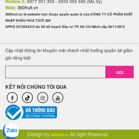
Hotline 2:
0977 301 303 - 0933 055 945 (Ms.Vy)
Web:
360fruit.vn
360fruit.vn là website trực thuộc quyền quản lý của CÔNG TY CỔ PHẦN XUẤT
NHẬP KHẨU HOA TƯƠI 360
GPKD 0313524315 do Sở kế hoạch Đầu tư TP. Hồ Chí Minh cấp 06/11/2015
Cập nhật thông tin khuyến mãi nhanh nhất hưởng quyền lợi giảm
giá riêng biệt
GỬI
KẾT NỐI CHÚNG TÔI QUA
Design by
All right Reserval.
360fruit.vn