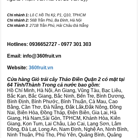
Chi nhánh 1:
Lô C Hồ Thị Kỷ, P1, Q10, TPHCM
Chi nhánh 2:
56B Trần Phú, Ba Đình, Hà Nội
Chi nhánh 3
: 271B Trần Phú, Hải Châu Đà Nẵng
Hotlines: 0936652727 - 0977 301 303
Email: info@360fruit.vn
Website:
360fruit.vn
Cửa hàng Giỏ trái cây Thảo Điền Quận 2 có mặt tại
64 Tỉnh/Thành Trong cả nước bao gồm:
Hồ Chí Minh, Hà Nội, An Giang, Vũng Tàu, Bạc Liêu,
Bắc Kạn, Bắc Giang, Bắc Ninh, Bến Tre, Bình Dương,
Bình Định, Bình Phước, Bình Thuận, Cà Mau, Cao
Bằng, Cần Thơ, Đà Nẵng, Đắk Lắk,Đắk Nông, Đồng
Nai, Biên Hòa, Đồng Tháp, Điện Biên, Gia Lai, Hà
Giang, Hà Nam,Sài Gòn, TPHCM, Khánh Hòa, Kiên
Giang, Kon Tum, Lai Châu, Lào Cai, Lạng Sơn, Lâm
Đồng, Đà Lạt, Long An, Nam Định, Nghệ An, Ninh Bình,
Ninh Thuận, Phú Thọ, Phú Yên, Quảng Bình, Quảng