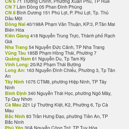
CN 6
71 Trường Chinh, Phường Xuân Phú, TP Huế
CN 7
Lâm Đồng 05 Phan Đình Phùng
CN 8
Bình Dương 151 Phú Lợi, P. Phú Lợi, Tp. Thủ
Dầu Một
Đồng Nai
40/198A Phạm Văn Thuận, KP.3, P.Tân Mai
Biên Hòa
Kiên Giang
418 Nguyễn Trung Trực, Thành phố Rạch
Giá
Nha Trang
54 Nguyễn Đức Cảnh, TP Nha Trang
Vũng Tàu
185B Phạm Hồng Thái, Phường 7
Quảng Nam
61 Nguyễn Du, Tp Tam Kỳ
Vĩnh Long:
20/A2 Phạm Thái Bường
Long An:
163 Nguyễn Đình Chiểu, Phường 3, Tp Tân
An
Tây Ninh
1075 CTM8, phường Hiệp Ninh, TP Tây
Ninh
Bình Định
340 Nguyễn Thái Học, phường Ngô Mây,
Tp Quy Nhơn
Cà Mau
221 Lý Thường Kiệt, K2, Phường 6, Tp Cà
Mau
Bắc Ninh
83 Trần Hưng Đạo, phường Tiền An, TP
Bắc Ninh
Phú Yên
30A Nguyễn Công Trứ, TP Tuy Hòa