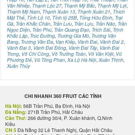
Văn Nhiếp
,
Thạnh Lộc 27
,
Thạnh Mỹ Bắc
,
Thạnh Mỹ Lợi
,
Thạnh Mỹ Nam
,
Thạnh Xuân 13
,
Thạnh Xuân 21
,
Thích
Mật Thể
,
Tỉnh Lộ 10
,
Tỉnh lộ 25B
,
Tống Hữu Định
,
Trại
Gà
,
Trần Khắc Chân
,
Trần Lưu
,
Trần Lựu
,
Trần Não
,
Trần
Ngọc Diện
,
Trần Phú
,
Trần Quang Đạo
,
Trích Sài
,
Trịnh
Khắc Lập
,
Trúc Đường
,
Trương Gia Mô
,
Trương Văn
Bang
,
Trương Văn Đa
,
Vạn Kiếp
,
Vành Đai
,
Vành Đai 2
,
Vành Đai 3
,
Vành Đai Đông
,
Vành Đai Tây
,
Vành Đai
Trong
,
Võ Chí Công
,
Võ Trường Toản
,
Võ Văn Kiệt
,
Vũ
Phương Đế
,
Vũ Tông Phan
,
Xa Lộ Hà Nội
,
Xuân Thịnh
,
Xuân Thủy
CHI NHANH 360 FRUIT CÁC TỈNH
Hà Nội:
56B Trần Phú, Ba Đình, Hà Nội
Đà Nẵng:
271B Trần Phú, Hải Châu
Cần Thơ:
266 đường 30/4, P. Xuân khánh, Q.Ninh
Kiều
CN 5
Đà Nẵng 32 Lê Thanh Nghị, Quận Hải Châu