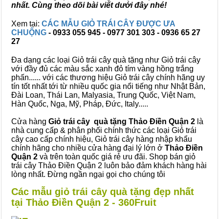
nhất. Cùng theo dõi bài viết dưới đây nhé!
Xem tại:
CÁC MẪU GIỎ TRÁI CÂY ĐƯỢC ƯA
CHUỘNG
- 0933 055 945 - 0977 301 303 - 0936 65 27
27
Đa dạng các loại Giỏ trái cây quà tặng như Giỏ trái cây
với đầy đủ các màu sắc xanh đỏ tím vàng hồng trắng
phấn...... với các thương hiệu Giỏ trái cây chính hãng uy
tín tốt nhất tới từ nhiều quốc gia nổi tiếng như Nhật Bản,
Đài Loan, Thái Lan, Malyasia, Trung Quốc, Việt Nam,
Hàn Quốc, Nga, Mỹ, Pháp, Đức, Italy.....
Cửa hàng
Giỏ trái cây quà tặng Thảo Điền Quận 2
là
nhà cung cấp & phân phối chính thức các loại Giỏ trái
cây cao cấp chính hiệu, Giỏ trái cây hàng nhập khẩu
chính hãng cho nhiều cửa hàng đại lý lớn ở
Thảo Điền
Quận 2
và trên toàn quốc giá rẻ ưu đãi. Shop bán giỏ
trái cây Thảo Điền Quận 2 luôn bảo đảm khách hàng hài
lòng nhất. Đừng ngần ngại gọi cho chúng tôi
Các mẫu giỏ trái cây quà tặng đẹp nhất
tại Thảo Điền Quận 2 - 360Fruit