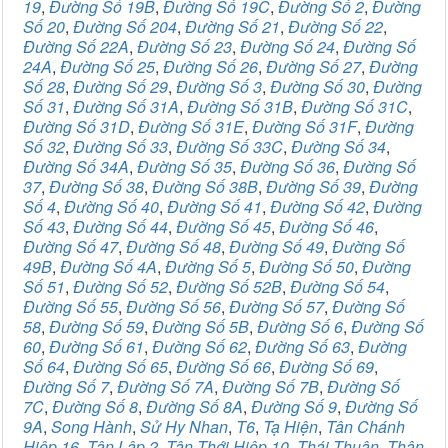
19
,
Đường Số 19B
,
Đường Số 19C
,
Đường Số 2
,
Đường
Số 20
,
Đường Số 204
,
Đường Số 21
,
Đường Số 22
,
Đường Số 22A
,
Đường Số 23
,
Đường Số 24
,
Đường Số
24A
,
Đường Số 25
,
Đường Số 26
,
Đường Số 27
,
Đường
Số 28
,
Đường Số 29
,
Đường Số 3
,
Đường Số 30
,
Đường
Số 31
,
Đường Số 31A
,
Đường Số 31B
,
Đường Số 31C
,
Đường Số 31D
,
Đường Số 31E
,
Đường Số 31F
,
Đường
Số 32
,
Đường Số 33
,
Đường Số 33C
,
Đường Số 34
,
Đường Số 34A
,
Đường Số 35
,
Đường Số 36
,
Đường Số
37
,
Đường Số 38
,
Đường Số 38B
,
Đường Số 39
,
Đường
Số 4
,
Đường Số 40
,
Đường Số 41
,
Đường Số 42
,
Đường
Số 43
,
Đường Số 44
,
Đường Số 45
,
Đường Số 46
,
Đường Số 47
,
Đường Số 48
,
Đường Số 49
,
Đường Số
49B
,
Đường Số 4A
,
Đường Số 5
,
Đường Số 50
,
Đường
Số 51
,
Đường Số 52
,
Đường Số 52B
,
Đường Số 54
,
Đường Số 55
,
Đường Số 56
,
Đường Số 57
,
Đường Số
58
,
Đường Số 59
,
Đường Số 5B
,
Đường Số 6
,
Đường Số
60
,
Đường Số 61
,
Đường Số 62
,
Đường Số 63
,
Đường
Số 64
,
Đường Số 65
,
Đường Số 66
,
Đường Số 69
,
Đường Số 7
,
Đường Số 7A
,
Đường Số 7B
,
Đường Số
7C
,
Đường Số 8
,
Đường Số 8A
,
Đường Số 9
,
Đường Số
9A
,
Song Hành
,
Sử Hy Nhan
,
T6
,
Tạ Hiện
,
Tân Chánh
Hiệp 16
,
Tân Lập 2
,
Tân Thới Hiệp 10
,
Thái Thuận
,
Thân