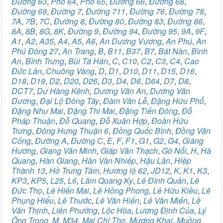
Đường 63
,
Phố 64
,
Phố 65
,
Đường 66
,
Đường 68
,
Đường 69
,
Đường 7
,
Đường 711
,
Đường 76
,
Đường 78
,
7A
,
7B
,
7C
,
Đường 8
,
Đường 80
,
Đường 83
,
Đường 86
,
8A
,
8B
,
8G
,
8K
,
Đường 9
,
Đường 94
,
Đường 95
,
9A
,
9F
,
A1
,
A2
,
A35
,
A4
,
A5
,
A6
,
An Dương Vương
,
An Phú
,
An
Phú Đông 27
,
An Trang
,
B
,
B11
,
B37
,
B7
,
Bát Nàn
,
Bình
An
,
Bình Trưng
,
Bùi Tá Hán
,
C
,
C10
,
C2
,
C3
,
C4
,
Cao
Đức Lân
,
Chuông Vàng
,
D
,
D1
,
D10
,
D11
,
D15
,
D16
,
D18
,
D19
,
D2
,
D20
,
D26
,
D3
,
D4
,
D6
,
D64
,
D7
,
D8
,
DCT7
,
Dư Hàng Kênh
,
Dương Văn An
,
Dương Văn
Dương
,
Đại Lộ Đông Tây
,
Đàm Văn Lễ
,
Đặng Hữu Phổ
,
Đặng Như Mai
,
Đặng Thi Mai
,
Đặng Tiến Đông
,
Đỗ
Pháp Thuận
,
Đỗ Quang
,
Đỗ Xuân Hợp
,
Đoàn Hữu
Trưng
,
Đông Hưng Thuận 6
,
Đồng Quốc Bình
,
Đồng Văn
Cống
,
Đường A
,
Đường C
,
E
,
F
,
F1
,
G1
,
G2
,
G4
,
Giáng
Hương
,
Giang Văn Minh
,
Giáp Văn Thạch
,
Gò Nổi
,
H
,
Hà
Quang
,
Hàn Giang
,
Hân Vân Nhiếp
,
Hậu Lân
,
Hiệp
Thành 13
,
Hồ Trung Tâm
,
Hương lộ 62
,
JD12
,
K
,
K1
,
K3
,
KP3
,
KP5
,
L25
,
L6
,
Lâm Quang Ky
,
Lê Đình Quản
,
Lê
Đức Thọ
,
Lê Hiến Mai
,
Lê Hồng Phong
,
Lê Hữu Kiều
,
Lê
Phụng Hiểu
,
Lê Thước
,
Lê Văn Hiến
,
Lê Văn Miến
,
Lê
Văn Thịnh
,
Liên Phường
,
Lộc Hòa
,
Lương Định Của
,
Lý
Ông Trọng
,
M
,
M34
,
Mai Chí Thọ
,
Mương Khai
,
Muồng