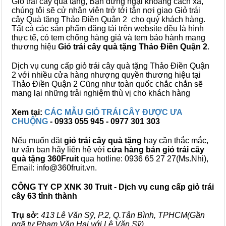
Giỏ trái cây quà tặng, Bạn đừng ngại khoảng cách xa,
chúng tôi sẽ cử nhân viên trở tới tận nơi giao Giỏ trái
cây Quà tặng Thảo Điền Quận 2 cho quý khách hàng.
Tất cả các sản phẩm đăng tải trên website đều là hình
thực tế, có tem chống hàng giả và tem bảo hành mang
thương hiệu
Giỏ trái cây quà tặng Thảo Điền Quận 2
.
Dịch vụ cung cấp giỏ trái cây quà tặng Thảo Điền Quận
2 với nhiều cửa hàng nhượng quyền thương hiệu tại
Thảo Điền Quận 2 Cũng như toàn quốc chắc chắn sẽ
mang lại những trải nghiệm thù vị cho khách hàng
Xem tại:
CÁC MẪU GIỎ TRÁI CÂY ĐƯỢC ƯA
CHUỘNG
- 0933 055 945 - 0977 301 303
Nếu muốn đặt
giỏ trái cây quà tặng
hay cần thắc mắc,
tư vấn bạn hãy liên hệ với
cửa hàng bán
giỏ trái cây
quà tặng
360Fruit
qua hotline: 0936 65 27 27(Ms.Nhi),
Email: info@360fruit.vn.
CÔNG TY CP XNK 30 Truit - Dịch vụ cung cấp giỏ trái
cây 63 tỉnh thành
Trụ sở:
413 Lê Văn Sỹ, P.2, Q.Tân Bình, TPHCM(Gần
ngã tư Phạm Văn Hai với Lê Văn Sỹ)