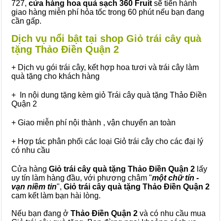
727,
cửa hàng hoa quả sạch 360 Fruit
sẽ tiến hành
giao hàng miễn phí hỏa tốc trong 60 phút nếu bạn đang
cần gấp.
Dịch vụ nổi bật tại shop Giỏ trái cây quà
tặng Thảo Điền Quận 2
+ Dịch vụ gói trái cây, kết hợp hoa tươi và trái cây làm
quà tặng cho khách hàng
+ In nội dung tặng kèm giỏ Trái cây quà tặng Thảo Điền
Quận 2
+ Giao miễn phí nội thành , vận chuyển an toàn
+ Hợp tác phân phối các loại Giỏ trái cây cho các đại lý
có nhu cầu
Cửa hàng
Giỏ trái cây quà tặng Thảo Điền Quận 2
lấy
uy tín làm hàng đầu, với phương châm "
một chữ tín -
vạn niềm tin
",
Giỏ trái cây
quà tặng
Thảo Điền Quận 2
cam kết làm bạn hài lòng.
Nếu bạn đang ở
Thảo Điền Quận 2
và có nhu cầu mua