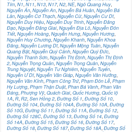
Tím
,
N1
,
N11
,
N13
,
N17
,
N2
,
NE
,
Ngô Quang Huy
,
Nguyễn Án
,
Nguyễn An
,
Nguyễn Bá Huân
,
Nguyễn Bá
Lân
,
Nguyễn Cơ Thạch
,
Nguyễn Cừ
,
Nguyễn Cư Dĩ
,
Nguyễn Duy Hiệu
,
Nguyễn Duy Trinh
,
Nguyễn Đăng
Đạo
,
Nguyễn Đăng Giai
,
Nguyễn Địa Lô
,
Nguyễn Đôn
Tiết
,
Nguyễn Hoàng
,
Nguyễn Hưng
,
Nguyễn Hương
,
Nguyễn Huy Chương
,
Nguyễn Khanh
,
Nguyễn Khoa
Đăng
,
Nguyễn Lương Dĩ
,
Nguyễn Mộng Tuân
,
Nguyễn
Quang Bật
,
Nguyễn Quý Cảnh
,
Nguyễn Quý Đức
,
Nguyễn Thanh Sơn
,
Nguyễn Thị Định
,
Nguyễn Thị Định
2
,
Nguyễn Trọng Quản
,
Nguyễn Trọng Quân
,
Nguyễn
Trung Nguyệt
,
Nguyễn Tư Nghiêm
,
Nguyễn Tuyển
,
Nguyễn Ư Dĩ
,
Nguyễn Văn Giáp
,
Nguyễn Văn Hưởng
,
Nguyễn Văn Kỉnh
,
Phạm Công Trứ
,
Phạm Đôn Lễ
,
Phạm
Hy Lượng
,
Phạm Thận Duật
,
Phan Bá Vành
,
Phan Văn
Đáng
,
Phượng Vỹ
,
Quách Giai
,
Quốc Hương
,
Quốc lộ
1A
,
R
,
R2
,
Sen Hồng 2
,
Đường Số 1
,
Đường Số 10
,
Đường Số 104
,
Đường Số 104A
,
Đường Số 10A
,
Đường
Số 10G
,
Đường Số 11
,
Đường Số 11A
,
Đường Số 12
,
Đường Số 128C
,
Đường Số 13
,
Đường Số 14
,
Đường
Số 14A
,
Đường Số 15
,
Đường Số 16
,
Đường Số 17
,
Đường Số 18
,
Đường Số 187
,
Đường Số 18A
,
Đường Số