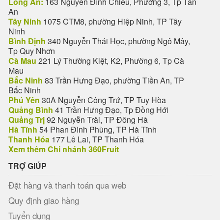
Long An:
163 Nguyễn Đình Chiểu, Phường 3, Tp Tân
An
Tây Ninh
1075 CTM8, phường Hiệp Ninh, TP Tây
Ninh
Bình Định
340 Nguyễn Thái Học, phường Ngô Mây,
Tp Quy Nhơn
Cà Mau
221 Lý Thường Kiệt, K2, Phường 6, Tp Cà
Mau
Bắc Ninh
83 Trần Hưng Đạo, phường Tiền An, TP
Bắc Ninh
Phú Yên
30A Nguyễn Công Trứ, TP Tuy Hòa
Quảng Bình
41 Trần Hưng Đạo, Tp Đồng Hới
Quảng Trị
92 Nguyễn Trãi, TP Đông Hà
Hà Tĩnh
54 Phan Đình Phùng, TP Hà Tĩnh
Thanh Hóa
177 Lê Lai, TP Thanh Hóa
Xem thêm Chi nhánh 360Fruit
TRỢ GIÚP
Đặt hàng và thanh toán qua web
Quy định giao hàng
Tuyển dụng