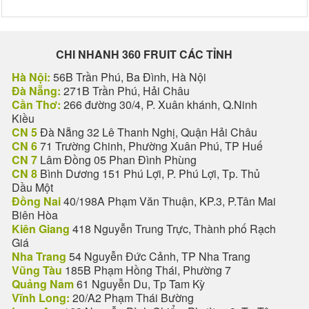
CHI NHANH 360 FRUIT CÁC TỈNH
Hà Nội:
56B Trần Phú, Ba Đình, Hà Nội
Đà Nẵng:
271B Trần Phú, Hải Châu
Cần Thơ:
266 đường 30/4, P. Xuân khánh, Q.Ninh
Kiều
CN 5
Đà Nẵng 32 Lê Thanh Nghị, Quận Hải Châu
CN 6
71 Trường Chinh, Phường Xuân Phú, TP Huế
CN 7
Lâm Đồng 05 Phan Đình Phùng
CN 8
Bình Dương 151 Phú Lợi, P. Phú Lợi, Tp. Thủ
Dầu Một
Đồng Nai
40/198A Phạm Văn Thuận, KP.3, P.Tân Mai
Biên Hòa
Kiên Giang
418 Nguyễn Trung Trực, Thành phố Rạch
Giá
Nha Trang
54 Nguyễn Đức Cảnh, TP Nha Trang
Vũng Tàu
185B Phạm Hồng Thái, Phường 7
Quảng Nam
61 Nguyễn Du, Tp Tam Kỳ
Vĩnh Long:
20/A2 Phạm Thái Bường