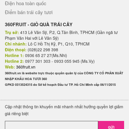
Điện hoa toàn quốc
Điểm bán trái cây tươi
360FRUIT - GIỎ QUÀ TRÁI CÂY
Trụ sở:
413 Lê Văn Sỹ, P.2, Q.Tân Bình, TPHCM (Gần ngã tư
Phạm Văn Hai với Lê Văn Sỹ)
Chi nhánh:
Lô C Hồ Thị Kỷ, P1, Q10, TPHCM
Điện thoại:
(028)22 298 398
Hotline 1:
0936 65 27 27(Ms.Nhi)
Hotline 2:
0977 301 303 - 0933 055 945 (Ms.Vy)
Web:
360fruit.vn
360fruit.vn là website trực thuộc quyền quản lý của CÔNG TY CỔ PHẦN XUẤT
NHẬP KHẨU HOA TƯƠI 360
GPKD 0313524315 do Sở kế hoạch Đầu tư TP. Hồ Chí Minh cấp 06/11/2015
Cập nhật thông tin khuyến mãi nhanh nhất hưởng quyền lợi giảm
giá riêng biệt
GỬI