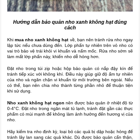
Hướng dẫn bảo quản nho xanh không hạt đúng
cách
Khi
mua nho xanh không hạt
về, bạn nên tránh rửa nho ngay
lập tức nếu chưa dùng đến. Lớp phấn tự nhiên trên vỏ nho có
vai trò bảo vệ trái khỏi vi khuẩn và nấm mốc. Rửa nho sớm sẽ
làm mất lớp phấn này, khiến nho dễ hỏng hơn.
Đặt nho trong túi zip hoặc hộp bảo quản có nắp đậy kín để
tránh tiếp xúc với không khí. Điều này giúp giữ độ ẩm tự nhiên
của nho và ngăn chặn vi khuẩn từ môi trường bên ngoài. Nếu
có thể, bạn nên chia nho thành từng phần nhỏ để thuận tiện
khi sử dụng.
Nho xanh không hạt ngon
nên được bảo quản ở nhiệt độ từ
0-4°C. Đặt nho trong ngăn mát tủ lạnh, tránh đặt gần các thực
phẩm có mùi mạnh để không làm ảnh hưởng đến hương vị của
nho.
Hãy kiểm tra nho định kỳ, loại bỏ các quả bị dập hoặc hỏng để
tránh lây lan sang các quả khác. Dù được bảo quản cẩn thận,