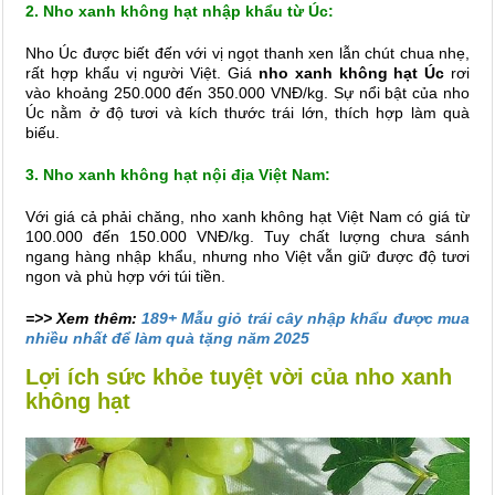
2. Nho xanh không hạt nhập khẩu từ Úc:
Nho Úc được biết đến với vị ngọt thanh xen lẫn chút chua nhẹ,
rất hợp khẩu vị người Việt. Giá
nho xanh không hạt Úc
rơi
vào khoảng 250.000 đến 350.000 VNĐ/kg. Sự nổi bật của nho
Úc nằm ở độ tươi và kích thước trái lớn, thích hợp làm quà
biếu.
3. Nho xanh không hạt nội địa Việt Nam:
Với giá cả phải chăng, nho xanh không hạt Việt Nam có giá từ
100.000 đến 150.000 VNĐ/kg. Tuy chất lượng chưa sánh
ngang hàng nhập khẩu, nhưng nho Việt vẫn giữ được độ tươi
ngon và phù hợp với túi tiền.
=>> Xem thêm:
189+ Mẫu giỏ trái cây nhập khẩu được mua
nhiều nhất để làm quà tặng năm 2025
Lợi ích sức khỏe tuyệt vời của nho xanh
không hạt