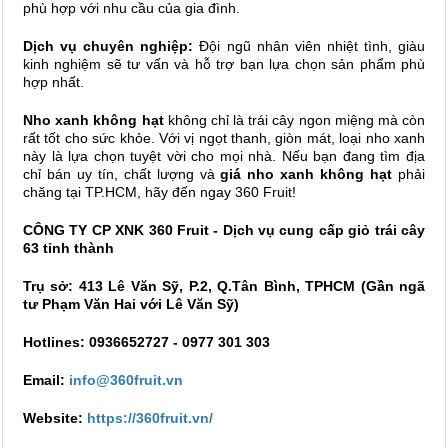
phù hợp với nhu cầu của gia đình.
Dịch vụ chuyên nghiệp:
Đội ngũ nhân viên nhiệt tình, giàu
kinh nghiệm sẽ tư vấn và hỗ trợ bạn lựa chọn sản phẩm phù
hợp nhất.
Nho xanh không hạt
không chỉ là trái cây ngon miệng mà còn
rất tốt cho sức khỏe. Với vị ngọt thanh, giòn mát, loại nho xanh
này là lựa chọn tuyệt vời cho mọi nhà. Nếu bạn đang tìm địa
chỉ bán uy tín, chất lượng và
giá nho xanh không hạt
phải
chăng tại TP.HCM, hãy đến ngay 360 Fruit!
CÔNG TY CP XNK 360 Fruit - Dịch vụ cung cấp giỏ trái cây
63 tỉnh thành
Trụ sở: 413 Lê Văn Sỹ, P.2, Q.Tân Bình, TPHCM (Gần ngã
tư Phạm Văn Hai với Lê Văn Sỹ)
Hotlines: 0936652727 - 0977 301 303
Email:
info@360fruit.vn
Website:
https://360fruit.vn/