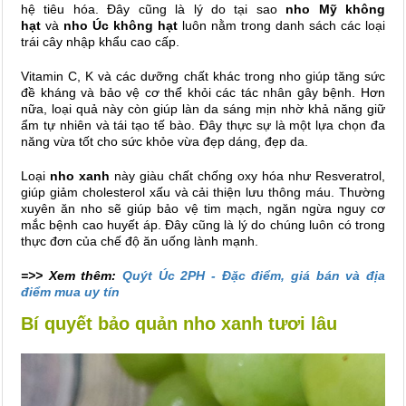
hệ tiêu hóa. Đây cũng là lý do tại sao
nho Mỹ không
hạt
và
nho Úc không hạt
luôn nằm trong danh sách các loại
trái cây nhập khẩu cao cấp.
Vitamin C, K và các dưỡng chất khác trong nho giúp tăng sức
đề kháng và bảo vệ cơ thể khỏi các tác nhân gây bệnh. Hơn
nữa, loại quả này còn giúp làn da sáng mịn nhờ khả năng giữ
ẩm tự nhiên và tái tạo tế bào. Đây thực sự là một lựa chọn đa
năng vừa tốt cho sức khỏe vừa đẹp dáng, đẹp da.
Loại
nho xanh
này giàu chất chống oxy hóa như Resveratrol,
giúp giảm cholesterol xấu và cải thiện lưu thông máu. Thường
xuyên ăn nho sẽ giúp bảo vệ tim mạch, ngăn ngừa nguy cơ
mắc bệnh cao huyết áp. Đây cũng là lý do chúng luôn có trong
thực đơn của chế độ ăn uống lành mạnh.
=>> Xem thêm:
Quýt Úc 2PH - Đặc điểm, giá bán và địa
điểm mua uy tín
Bí quyết bảo quản nho xanh tươi lâu