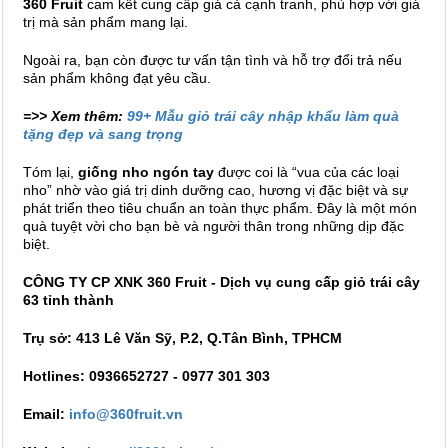
360 Fruit
cam kết cung cấp giá cả cạnh tranh, phù hợp với giá
trị mà sản phẩm mang lại.
Ngoài ra, bạn còn được tư vấn tận tình và hỗ trợ đổi trả nếu
sản phẩm không đạt yêu cầu.
=>> Xem thêm:
99+ Mẫu giỏ trái cây nhập khẩu làm quà
tặng đẹp và sang trọng
Tóm lại,
giống nho ngón tay
được coi là “vua của các loại
nho” nhờ vào giá trị dinh dưỡng cao, hương vị đặc biệt và sự
phát triển theo tiêu chuẩn an toàn thực phẩm. Đây là một món
quà tuyệt vời cho bạn bè và người thân trong những dịp đặc
biệt.
CÔNG TY CP XNK 360 Fruit - Dịch vụ cung cấp giỏ trái cây
63 tỉnh thành
Trụ sở: 413 Lê Văn Sỹ, P.2, Q.Tân Bình, TPHCM
Hotlines: 0936652727 - 0977 301 303
Email:
info@360fruit.vn