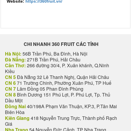
Website:
https://360fruit.vn/
CHI NHANH 360 FRUIT CÁC TỈNH
Hà Nội:
56B Trần Phú, Ba Đình, Hà Nội
Đà Nẵng:
271B Trần Phú, Hải Châu
Cần Thơ:
266 đường 30/4, P. Xuân khánh, Q.Ninh
Kiều
CN 5
Đà Nẵng 32 Lê Thanh Nghị, Quận Hải Châu
CN 6
71 Trường Chinh, Phường Xuân Phú, TP Huế
CN 7
Lâm Đồng 05 Phan Đình Phùng
CN 8
Bình Dương 151 Phú Lợi, P. Phú Lợi, Tp. Thủ
Dầu Một
Đồng Nai
40/198A Phạm Văn Thuận, KP.3, P.Tân Mai
Biên Hòa
Kiên Giang
418 Nguyễn Trung Trực, Thành phố Rạch
Giá
Nha Trang
54 Nguyễn Đức Cảnh, TP Nha Trang