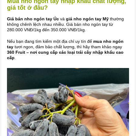
Mua nho ngón tay nhập khẩu chất lượng,
giá tốt ở đâu?
Giá bán nho ngón tay Úc
và
giá nho ngón tay Mỹ
thường
không chênh lệch nhau nhiều. Giá bán nho ngón tay từ
280.000 VNĐ/1kg đến 350.000 VNĐ/1kg.
Nếu bạn đang tìm kiếm một địa chỉ uy tín để
mua nho ngón
tay
tươi ngon, đảm bảo chất lượng, thì hãy tham khảo ngay
360 Fruit – nơi cung cấp các loại trái cây nhập khẩu cao
cấp
.