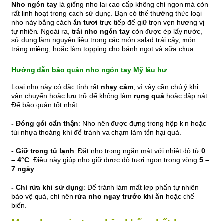
Nho ngón tay
là giống nho lai cao cấp không chỉ ngon mà còn
rất linh hoạt trong cách sử dụng. Bạn có thể thưởng thức loại
nho này bằng cách
ăn tươi
trực tiếp để giữ trọn vẹn hương vị
tự nhiên. Ngoài ra,
trái nho ngón tay
còn được ép lấy nước,
sử dụng làm nguyên liệu trong các món salad trái cây, món
tráng miệng, hoặc làm topping cho bánh ngọt và sữa chua.
Hướng dẫn bảo quản nho ngón tay Mỹ lâu hư
Loại nho này có đặc tính rất
nhạy cảm
, vì vậy cần chú ý khi
vận chuyển hoặc lưu trữ để không làm
rụng quả
hoặc dập nát.
Để bảo quản tốt nhất:
- Đóng gói cẩn thận
: Nho nên được đựng trong hộp kín hoặc
túi nhựa thoáng khí để tránh va chạm làm tổn hại quả.
- Giữ trong tủ lạnh
: Đặt nho trong ngăn mát với nhiệt độ từ
0
– 4°C
. Điều này giúp nho giữ được độ tươi ngon trong vòng
5 –
7 ngày
.
- Chỉ rửa khi sử dụng
: Để tránh làm mất lớp phấn tự nhiên
bảo vệ quả, chỉ nên
rửa nho ngay trước khi ăn
hoặc chế
biến.