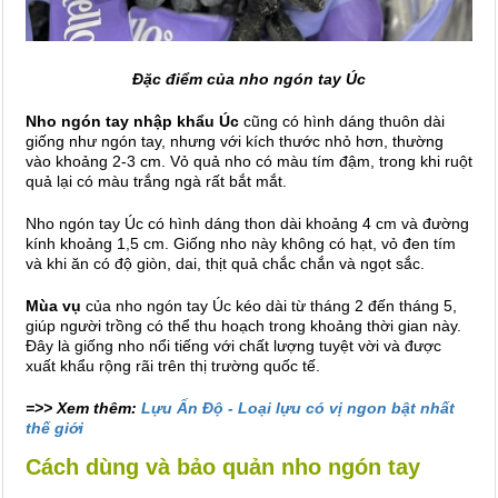
Đặc điểm của nho ngón tay Úc
Nho ngón tay nhập khẩu Úc
cũng có hình dáng thuôn dài
giống như ngón tay, nhưng với kích thước nhỏ hơn, thường
vào khoảng 2-3 cm. Vỏ quả nho có màu tím đậm, trong khi ruột
quả lại có màu trắng ngà rất bắt mắt.
Nho ngón tay Úc có hình dáng thon dài khoảng 4 cm và đường
kính khoảng 1,5 cm. Giống nho này không có hạt, vỏ đen tím
và khi ăn có độ giòn, dai, thịt quả chắc chắn và ngọt sắc.
Mùa vụ
của nho ngón tay Úc kéo dài từ tháng 2 đến tháng 5,
giúp người trồng có thể thu hoạch trong khoảng thời gian này.
Đây là giống nho nổi tiếng với chất lượng tuyệt vời và được
xuất khẩu rộng rãi trên thị trường quốc tế.
=>> Xem thêm:
Lựu Ấn Độ - Loại lựu có vị ngon bật nhất
thế giới
Cách dùng và bảo quản nho ngón tay