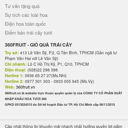
Tư vấn tặng quà
Sự tích các loài hoa
Điện hoa toàn quốc
Điểm bán trái cây tươi
360FRUIT - GIỎ QUÀ TRÁI CÂY
Trụ sở:
413 Lê Văn Sỹ, P.2, Q.Tân Bình, TPHCM (Gần ngã tư
Phạm Văn Hai với Lê Văn Sỹ)
Chi nhánh:
Lô C Hồ Thị Kỷ, P1, Q10, TPHCM
Điện thoại:
(028)22 298 398
Hotline 1:
0936 65 27 27(Ms.Nhi)
Hotline 2:
0977 301 303 - 0933 055 945 (Ms.Vy)
Web:
360fruit.vn
360fruit.vn là website trực thuộc quyền quản lý của CÔNG TY CỔ PHẦN XUẤT
NHẬP KHẨU HOA TƯƠI 360
GPKD 0313524315 do Sở kế hoạch Đầu tư TP. Hồ Chí Minh cấp 06/11/2015
Cập nhật thông tin khuyến mãi nhanh nhất hưởng quyền lợi giảm