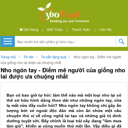
Giỏ Hàng
|
Giới Thiệu
|
Thanh Toán
|
Liên Hệ
Trang chủ
Tin tức
Tư vấn tặng quà
Nho ngón tay - Điểm mê người
của giống nho lai được ưa chuộng nhất
Nho ngón tay - Điểm mê người của giống nho
lai được ưa chuộng nhất
Bạn có bao giờ tự hỏi: làm thế nào mà một loại nho lại có
thể sở hữu hình dáng thon dài như những ngón tay, vừa
lạ mắt vừa đầy cuốn hút? Nho ngón tay không chỉ gây ấn
tượng bởi vẻ ngoài độc đáo mà còn ẩn chứa một câu
chuyện thú vị về công nghệ lai tạo và những giá trị dinh
dưỡng tuyệt vời. Đây chính là loại trái cây đang "làm mưa
làm gió", khiến ai cũng muốn thử một lần. Vậy điều gì đã