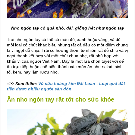
Nho ngón tay có quả nhỏ, dài, giống hệt như ngón tay
Trái nho ngón tay có thể có màu đỏ, xanh hoặc vàng, và dù
mỗi loại có chút khác biệt, nhưng tất cả đều có một điểm chung
là vị ngọt dễ chịu. Trái có hương thơm tự nhiên rất dễ chịu và vị
ngọt thanh kết hợp với một chút chua nhẹ, rất phù hợp với
khẩu vị của người Việt Nam. Đây là một lựa chọn tuyệt vời để
ăn trực tiếp hoặc chế biến thành các món ăn như salad, sinh
tố, kem, hay làm rượu nho.
=>> Xem thêm:
Vú sữa hoàng kim Đài Loan - Loại quả đắt
tiền được nhiều người săn đón
Ăn nho ngón tay rất tốt cho sức khỏe