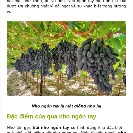
bắt mắt như xanh, đỏ và đen. Nho ngón tay màu đen là loại
được ưa chuộng nhất vì độ ngọt và sự khác biệt trong hương
vị.
Nho ngón tay là một giống nho lai
Đặc điểm của quả nho ngón tay
Như tên gọi,
trái nho ngón tay
có hình dạng khá đặc biệt –
quả nhỏ, dài, giống hệt như ngón tay. Nhìn từ bên ngoài,
nho