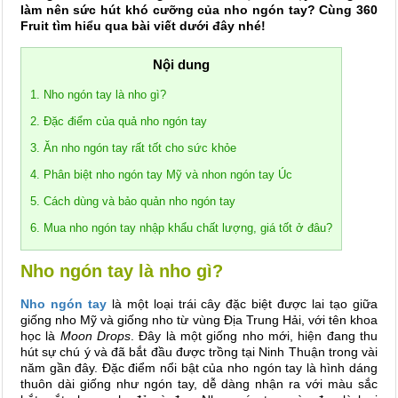
làm nên sức hút khó cưỡng của nho ngón tay? Cùng 360
Fruit tìm hiểu qua bài viết dưới đây nhé!
Nội dung
1. Nho ngón tay là nho gì?
2. Đặc điểm của quả nho ngón tay
3. Ăn nho ngón tay rất tốt cho sức khỏe
4. Phân biệt nho ngón tay Mỹ và nhon ngón tay Úc
5. Cách dùng và bảo quản nho ngón tay
6. Mua nho ngón tay nhập khẩu chất lượng, giá tốt ở đâu?
Nho ngón tay là nho gì?
Nho ngón tay
là một loại trái cây đặc biệt được lai tạo giữa
giống nho Mỹ và giống nho từ vùng Địa Trung Hải, với tên khoa
học là
Moon Drops
. Đây là một giống nho mới, hiện đang thu
hút sự chú ý và đã bắt đầu được trồng tại Ninh Thuận trong vài
năm gần đây. Đặc điểm nổi bật của nho ngón tay là hình dáng
thuôn dài giống như ngón tay, dễ dàng nhận ra với màu sắc