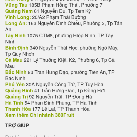
Vũng Tàu
185B Phạm Hồng Thái, Phường 7
Quảng Nam
61 Nguyễn Du, Tp Tam Kỳ
Vĩnh Long:
20/A2 Phạm Thái Bường
Long An:
163 Nguyễn Đình Chiểu, Phường 3, Tp Tân
An
Tây Ninh
1075 CTM8, phường Hiệp Ninh, TP Tây
Ninh
Bình Định
340 Nguyễn Thái Học, phường Ngô Mây,
Tp Quy Nhơn
Cà Mau
221 Lý Thường Kiệt, K2, Phường 6, Tp Cà
Mau
Bắc Ninh
83 Trần Hưng Đạo, phường Tiền An, TP
Bắc Ninh
Phú Yên
30A Nguyễn Công Trứ, TP Tuy Hòa
Quảng Bình
41 Trần Hưng Đạo, Tp Đồng Hới
Quảng Trị
92 Nguyễn Trãi, TP Đông Hà
Hà Tĩnh
54 Phan Đình Phùng, TP Hà Tĩnh
Thanh Hóa
177 Lê Lai, TP Thanh Hóa
Xem thêm Chi nhánh 360Fruit
TRỢ GIÚP