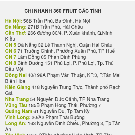
CHI NHANH 360 FRUIT CÁC TỈNH
Hà Nội:
56B Trần Phú, Ba Đình, Hà Nội
Đà Nẵng:
271B Trần Phú, Hải Châu
Cần Thơ:
266 đường 30/4, P. Xuân khánh, Q.Ninh
Kiều
CN 5
Đà Nẵng 32 Lê Thanh Nghị, Quận Hải Châu
CN 6
71 Trường Chinh, Phường Xuân Phú, TP Huế
CN 7
Lâm Đồng 05 Phan Đình Phùng
CN 8
Bình Dương 151 Phú Lợi, P. Phú Lợi, Tp. Thủ
Dầu Một
Đồng Nai
40/198A Phạm Văn Thuận, KP.3, P.Tân Mai
Biên Hòa
Kiên Giang
418 Nguyễn Trung Trực, Thành phố Rạch
Giá
Nha Trang
54 Nguyễn Đức Cảnh, TP Nha Trang
Vũng Tàu
185B Phạm Hồng Thái, Phường 7
Quảng Nam
61 Nguyễn Du, Tp Tam Kỳ
Vĩnh Long:
20/A2 Phạm Thái Bường
Long An:
163 Nguyễn Đình Chiểu, Phường 3, Tp Tân
An