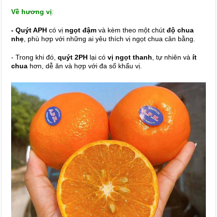
Về hương vị
:
- Quýt APH
có vị
ngọt đậm
và kèm theo một chút
độ chua
nhẹ
, phù hợp với những ai yêu thích vị ngọt chua cân bằng.
- Trong khi đó,
quýt 2PH
lại có
vị ngọt thanh
, tự nhiên và
ít
chua
hơn, dễ ăn và hợp với đa số khẩu vị.