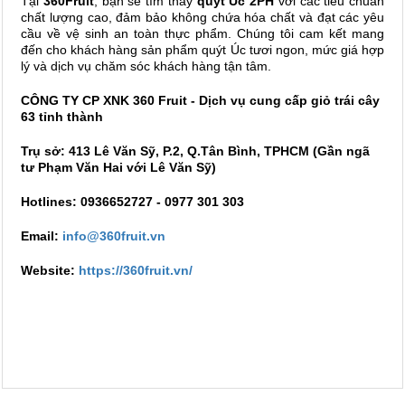
Tại
360Fruit
, bạn sẽ tìm thấy
quýt Úc 2PH
với các tiêu chuẩn
chất lượng cao, đảm bảo không chứa hóa chất và đạt các yêu
cầu về vệ sinh an toàn thực phẩm. Chúng tôi cam kết mang
đến cho khách hàng sản phẩm quýt Úc tươi ngon, mức giá hợp
lý và dịch vụ chăm sóc khách hàng tận tâm.
CÔNG TY CP XNK 360 Fruit - Dịch vụ cung cấp giỏ trái cây
63 tỉnh thành
Trụ sở: 413 Lê Văn Sỹ, P.2, Q.Tân Bình, TPHCM (Gần ngã
tư Phạm Văn Hai với Lê Văn Sỹ)
Hotlines: 0936652727 - 0977 301 303
Email:
info@360fruit.vn
Website:
https://360fruit.vn/