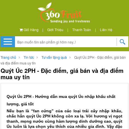
Giỏ Hàng
|
Giới Thiệu
|
Thanh Toán
|
Liên Hệ
Trang chủ
Tin tức
Tư vấn tặng quà
Quýt Úc 2PH - Đặc điểm, giá bán
và địa điểm mua uy tín
Quýt Úc 2PH - Đặc điểm, giá bán và địa điểm
mua uy tín
Quýt Úc 2PH - Hướng dẫn mua quýt Úc nhập khẩu chất
lượng, giá tốt
Nếu bạn là “fan cứng” của các loại trái cây nhập khẩu,
chắc hẳn quýt Úc 2PH không còn xa lạ. Với hương vị ngọt
thanh, mọng nước cùng hàm lượng dinh dưỡng cao, quýt
Úc luôn là lựa chọn yêu thích của nhiều gia đình. Vậy đặc