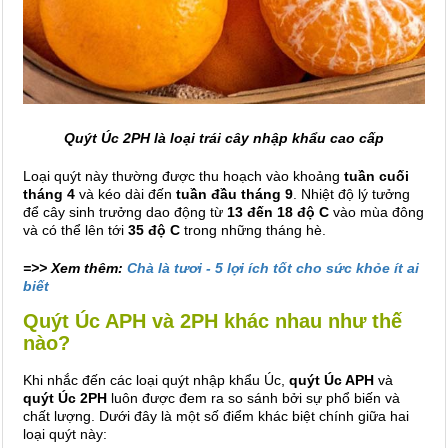
Quýt Úc 2PH là loại trái cây nhập khẩu cao cấp
Loại quýt này thường được thu hoạch vào khoảng
tuần cuối
tháng 4
và kéo dài đến
tuần đầu tháng 9
. Nhiệt độ lý tưởng
để cây sinh trưởng dao động từ
13 đến 18 độ C
vào mùa đông
và có thể lên tới
35 độ C
trong những tháng hè.
=>> Xem thêm:
Chà là tươi - 5 lợi ích tốt cho sức khỏe ít ai
biết
Quýt Úc APH và 2PH khác nhau như thế
nào?
Khi nhắc đến các loại quýt nhập khẩu Úc,
quýt Úc APH
và
quýt Úc 2PH
luôn được đem ra so sánh bởi sự phổ biến và
chất lượng. Dưới đây là một số điểm khác biệt chính giữa hai
loại quýt này: