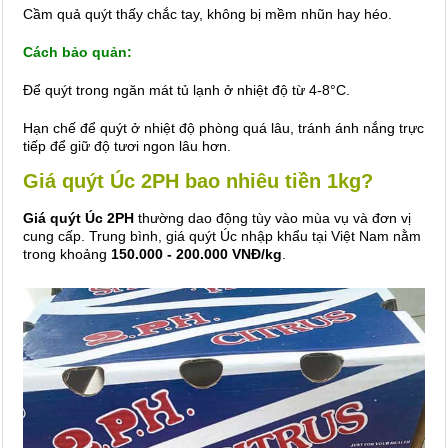
Cầm quả quýt thấy chắc tay, không bị mềm nhũn hay héo.
Cách bảo quản:
Để quýt trong ngăn mát tủ lạnh ở nhiệt độ từ 4-8°C.
Hạn chế để quýt ở nhiệt độ phòng quá lâu, tránh ánh nắng trực
tiếp để giữ độ tươi ngon lâu hơn.
Giá quýt Úc 2PH bao nhiêu tiền 1kg?
Giá quýt Úc 2PH
thường dao động tùy vào mùa vụ và đơn vị
cung cấp. Trung bình, giá quýt Úc nhập khẩu tại Việt Nam nằm
trong khoảng
150.000 - 200.000 VNĐ/kg
.