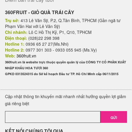
360FRUIT - GIỎ QUÀ TRÁI CÂY
Trụ sở:
413 Lê Văn Sỹ, P.2, Q.Tân Bình, TPHCM (Gần ngã tư
Phạm Văn Hai với Lê Văn Sỹ)
Chi nhánh:
Lô C Hồ Thị Kỷ, P1, Q10, TPHCM
Điện thoại:
(028)22 298 398
Hotline 1:
0936 65 27 27(Ms.Nhi)
Hotline 2:
0977 301 303 - 0933 055 945 (Ms.Vy)
Web:
360fruit.vn
360fruit.vn là website trực thuộc quyền quản lý của CÔNG TY CỔ PHẦN XUẤT
NHẬP KHẨU HOA TƯƠI 360
GPKD 0313524315 do Sở kế hoạch Đầu tư TP. Hồ Chí Minh cấp 06/11/2015
Cập nhật thông tin khuyến mãi nhanh nhất hưởng quyền lợi giảm
giá riêng biệt
GỬI
KẾT NỐI CHÚNG TÔI QUA