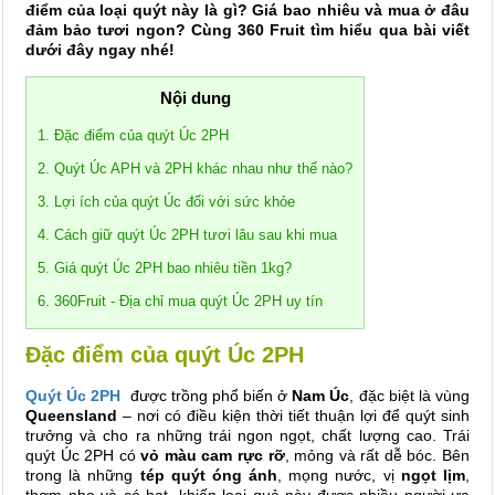
điểm của loại quýt này là gì? Giá bao nhiêu và mua ở đâu
đảm bảo tươi ngon? Cùng 360 Fruit tìm hiểu qua bài viết
dưới đây ngay nhé!
Nội dung
1. Đặc điểm của quýt Úc 2PH
2. Quýt Úc APH và 2PH khác nhau như thế nào?
3. Lợi ích của quýt Úc đối với sức khỏe
4. Cách giữ quýt Úc 2PH tươi lâu sau khi mua
5. Giá quýt Úc 2PH bao nhiêu tiền 1kg?
6. 360Fruit - Địa chỉ mua quýt Úc 2PH uy tín
Đặc điểm của quýt Úc 2PH
Quýt Úc 2PH
được trồng phổ biến ở
Nam Úc
, đặc biệt là vùng
Queensland
– nơi có điều kiện thời tiết thuận lợi để quýt sinh
trưởng và cho ra những trái ngon ngọt, chất lượng cao. Trái
quýt Úc 2PH có
vỏ màu cam rực rỡ
, mỏng và rất dễ bóc. Bên
trong là những
tép quýt óng ánh
, mọng nước, vị
ngọt lịm
,