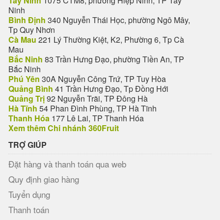
Tây Ninh
1075 CTM8, phường Hiệp Ninh, TP Tây
Ninh
Bình Định
340 Nguyễn Thái Học, phường Ngô Mây,
Tp Quy Nhơn
Cà Mau
221 Lý Thường Kiệt, K2, Phường 6, Tp Cà
Mau
Bắc Ninh
83 Trần Hưng Đạo, phường Tiền An, TP
Bắc Ninh
Phú Yên
30A Nguyễn Công Trứ, TP Tuy Hòa
Quảng Bình
41 Trần Hưng Đạo, Tp Đồng Hới
Quảng Trị
92 Nguyễn Trãi, TP Đông Hà
Hà Tĩnh
54 Phan Đình Phùng, TP Hà Tĩnh
Thanh Hóa
177 Lê Lai, TP Thanh Hóa
Xem thêm Chi nhánh 360Fruit
TRỢ GIÚP
Đặt hàng và thanh toán qua web
Quy định giao hàng
Tuyển dụng
Thanh toán