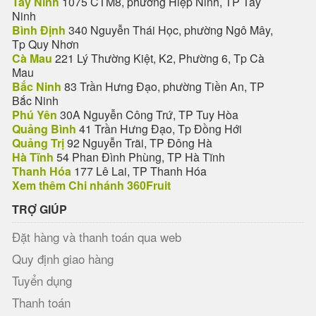
Tây Ninh
1075 CTM8, phường Hiệp Ninh, TP Tây
Ninh
Bình Định
340 Nguyễn Thái Học, phường Ngô Mây,
Tp Quy Nhơn
Cà Mau
221 Lý Thường Kiệt, K2, Phường 6, Tp Cà
Mau
Bắc Ninh
83 Trần Hưng Đạo, phường Tiền An, TP
Bắc Ninh
Phú Yên
30A Nguyễn Công Trứ, TP Tuy Hòa
Quảng Bình
41 Trần Hưng Đạo, Tp Đồng Hới
Quảng Trị
92 Nguyễn Trãi, TP Đông Hà
Hà Tĩnh
54 Phan Đình Phùng, TP Hà Tĩnh
Thanh Hóa
177 Lê Lai, TP Thanh Hóa
Xem thêm Chi nhánh 360Fruit
TRỢ GIÚP
Đặt hàng và thanh toán qua web
Quy định giao hàng
Tuyển dụng
Thanh toán