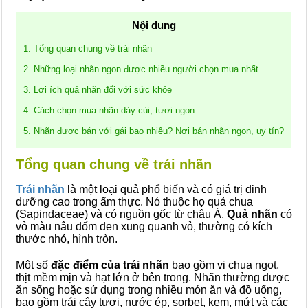
Nội dung
1. Tổng quan chung về trái nhãn
2. Những loại nhãn ngon được nhiều người chọn mua nhất
3. Lợi ích quả nhãn đối với sức khỏe
4. Cách chọn mua nhãn dày cùi, tươi ngon
5. Nhãn được bán với gái bao nhiêu? Nơi bán nhãn ngon, uy tín?
Tổng quan chung về trái nhãn
Trái nhãn
là một loại quả phổ biến và có giá trị dinh
dưỡng cao trong ẩm thực. Nó thuộc họ quả chua
(Sapindaceae) và có nguồn gốc từ châu Á.
Quả nhãn
có
vỏ màu nâu đốm đen xung quanh vỏ, thường có kích
thước nhỏ, hình tròn.
Một số
đặc điểm của trái nhãn
bao gồm vị chua ngọt,
thịt mềm mịn và hạt lớn ở bên trong. Nhãn thường được
ăn sống hoặc sử dụng trong nhiều món ăn và đồ uống,
bao gồm trái cây tươi, nước ép, sorbet, kem, mứt và các