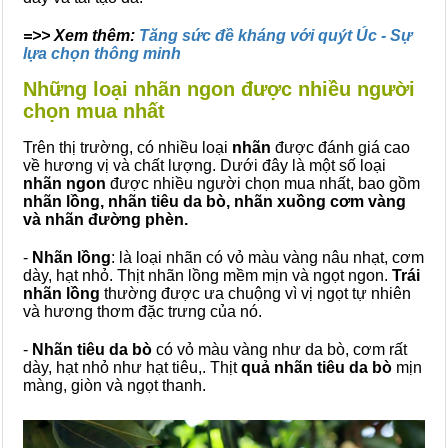
=>> Xem thêm:
Tăng sức đề kháng với quýt Úc - Sự
lựa chọn thông minh
Những loại nhãn ngon được nhiều người
chọn mua nhất
Trên thị trường, có nhiều loại
nhãn
được đánh giá cao
về hương vị và chất lượng. Dưới đây là một số loại
nhãn ngon
được nhiều người chọn mua nhất, bao gồm
nhãn lồng, nhãn tiêu da bò, nhãn xuồng cơm vàng
và nhãn đường phèn.
-
Nhãn lồng
: là loại nhãn có vỏ màu vàng nâu nhạt, cơm
dày, hạt nhỏ. Thịt nhãn lồng mềm mịn và ngọt ngon.
Trái
nhãn lồng
thường được ưa chuộng vì vị ngọt tự nhiên
và hương thơm đặc trưng của nó.
-
Nhãn tiêu da bò
có vỏ màu vàng như da bò, cơm rất
dày, hạt nhỏ như hạt tiêu,. Thịt
quả nhãn tiêu da bò
mịn
màng, giòn và ngọt thanh.