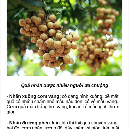
Quả nhãn được nhiều người ưa chuộng
-
Nhãn xuồng cơm vàng:
có dạng hình xuồng, bề mặt
quả có nhiều chấm nhỏ màu nâu đen, có vỏ màu vàng.
Cơm quả màu trắng hơi vàng, khi ăn có mùi ngọt, thơm,
giòn
-
Nhãn đường phèn
: khi chín thì thịt quả chuyển vàng,
hạt đỏ, cơm nhãn tương đối dầy, mềm và giòn, trên mặt