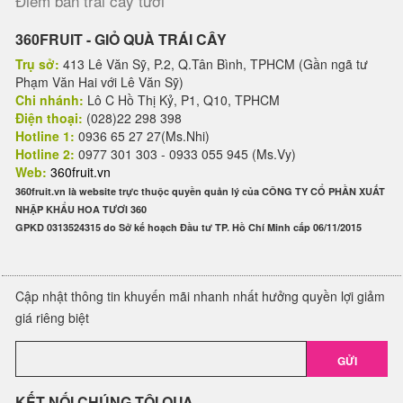
Điểm bán trái cây tươi
360FRUIT - GIỎ QUÀ TRÁI CÂY
Trụ sở:
413 Lê Văn Sỹ, P.2, Q.Tân Bình, TPHCM (Gần ngã tư
Phạm Văn Hai với Lê Văn Sỹ)
Chi nhánh:
Lô C Hồ Thị Kỷ, P1, Q10, TPHCM
Điện thoại:
(028)22 298 398
Hotline 1:
0936 65 27 27(Ms.Nhi)
Hotline 2:
0977 301 303 - 0933 055 945 (Ms.Vy)
Web:
360fruit.vn
360fruit.vn là website trực thuộc quyền quản lý của CÔNG TY CỔ PHẦN XUẤT
NHẬP KHẨU HOA TƯƠI 360
GPKD 0313524315 do Sở kế hoạch Đầu tư TP. Hồ Chí Minh cấp 06/11/2015
Cập nhật thông tin khuyến mãi nhanh nhất hưởng quyền lợi giảm
giá riêng biệt
GỬI
KẾT NỐI CHÚNG TÔI QUA