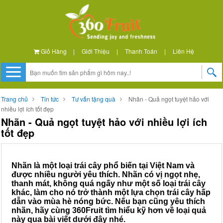
Giỏ Hàng
|
Giới Thiệu
|
Thanh Toán
|
Liên Hệ
Trang chủ
Tin tức
Tư vấn tặng quà
Nhãn - Quả ngọt tuyệt hảo với
nhiều lợi ích tốt đẹp
Nhãn - Quả ngọt tuyệt hảo với nhiều lợi ích
tốt đẹp
Nhãn là một loại trái cây phổ biến tại Việt Nam và
được nhiều người yêu thích. Nhãn có vị ngọt nhẹ,
thanh mát, không quá ngấy như một số loại trái cây
khác, làm cho nó trở thành một lựa chọn trái cây hấp
dẫn vào mùa hè nóng bức. Nếu bạn cũng yêu thích
nhãn, hãy cùng 360Fruit tìm hiểu kỹ hơn về loại quả
này qua bài viết dưới đây nhé.