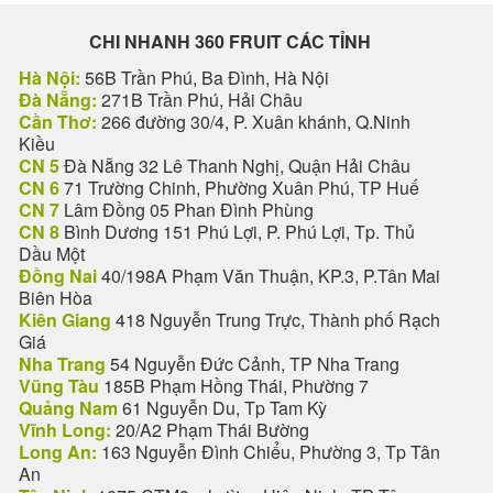
CHI NHANH 360 FRUIT CÁC TỈNH
Hà Nội:
56B Trần Phú, Ba Đình, Hà Nội
Đà Nẵng:
271B Trần Phú, Hải Châu
Cần Thơ:
266 đường 30/4, P. Xuân khánh, Q.Ninh
Kiều
CN 5
Đà Nẵng 32 Lê Thanh Nghị, Quận Hải Châu
CN 6
71 Trường Chinh, Phường Xuân Phú, TP Huế
CN 7
Lâm Đồng 05 Phan Đình Phùng
CN 8
Bình Dương 151 Phú Lợi, P. Phú Lợi, Tp. Thủ
Dầu Một
Đồng Nai
40/198A Phạm Văn Thuận, KP.3, P.Tân Mai
Biên Hòa
Kiên Giang
418 Nguyễn Trung Trực, Thành phố Rạch
Giá
Nha Trang
54 Nguyễn Đức Cảnh, TP Nha Trang
Vũng Tàu
185B Phạm Hồng Thái, Phường 7
Quảng Nam
61 Nguyễn Du, Tp Tam Kỳ
Vĩnh Long:
20/A2 Phạm Thái Bường
Long An:
163 Nguyễn Đình Chiểu, Phường 3, Tp Tân
An