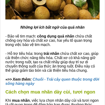
Những lợi ích bất ngờ của quả nhãn
- Bảo vệ tim mạch:
công dụng quả nhãn
chứa chất
chống oxy hóa và chất xơ cao, hai yếu tố quan trọng
trong việc bảo vệ tim mạch.
- Hỗ trợ tiêu hóa: trong
trái nhãn
chứa chất xơ cao, giúp
cải thiện chức năng tiêu hóa. Chất xơ có khả năng giữ
nước trong ruột, tạo ra chất nhầy giúp duy trì sự di
chuyển thông suốt của thức ăn trong ruột. Điều này có
thể giúp giảm táo bón và cải thiện tiêu hóa chung.
=>> Xem thêm:
Chuối - Trái cây quen thuộc trong đời
sống hàng ngày
Cách chọn mua nhãn dày cùi, tươi ngon
Khi
mua nhãn
, việc lựa chọn nhãn dày cùi và tươi ngon
là rất quan trọng để đảm bảo bạn được thưởng thức