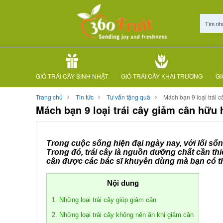
Tìm nh
GIỎ TRÁI CÂY SINH NHẬT
GIỎ TRÁI CÂY KHAI TRƯƠNG
GI
Trang chủ
Tin tức
Tư vấn tặng quà
Mách bạn 9 loại trái 
Mách bạn 9 loại trái cây giảm cân hữu 
Trong cuộc sống hiện đại ngày nay, với lối số
Trong đó, trái cây là nguồn dưỡng chất cần thi
cân được các bác sĩ khuyên dùng mà bạn có t
Nội dung
1. Những loại trái cây giúp giảm cân
2. Những loại trái cây không nên ăn khi giảm cân