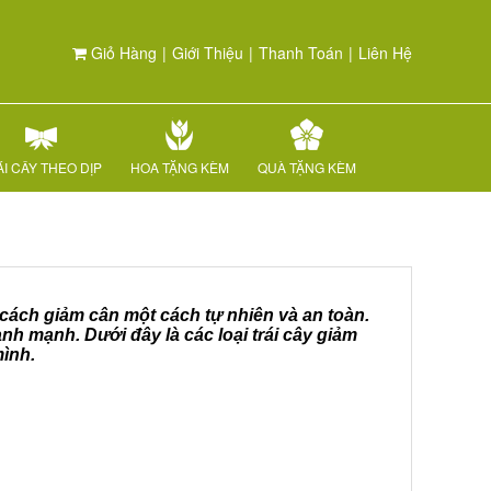
Giỏ Hàng
|
Giới Thiệu
|
Thanh Toán
|
Liên Hệ
I CÂY THEO DỊP
HOA TẶNG KÈM
QUÀ TẶNG KÈM
 cách giảm cân một cách tự nhiên và an toàn.
nh mạnh. Dưới đây là các loại trái cây giảm
ình.