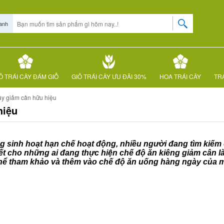
anh
Ỏ TRÁI CÂY ĐÁM GIỖ
GIỎ TRÁI CÂY ƯU ĐÃI 30%
HOA TRÁI CÂY
TRÁ
cây giảm cân hữu hiệu
hiệu
ng sinh hoạt hạn chế hoạt động, nhiều người đang tìm kiếm
ết cho những ai đang thực hiện chế độ ăn kiêng giảm cân là
hể tham khảo và thêm vào chế độ ăn uống hàng ngày của m