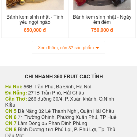
Bánh kem sinh nhật - Tình
Bánh kem sinh nhật - Ngày
yêu ngọt ngào
êm đềm
650,000 đ
750,000 đ
Xem thêm, còn 37 sản phẩm
CHI NHANH 360 FRUIT CÁC TỈNH
Hà Nội:
56B Trần Phú, Ba Đình, Hà Nội
Đà Nẵng:
271B Trần Phú, Hải Châu
Cần Thơ:
266 đường 30/4, P. Xuân khánh, Q.Ninh
Kiều
CN 5
Đà Nẵng 32 Lê Thanh Nghị, Quận Hải Châu
CN 6
71 Trường Chinh, Phường Xuân Phú, TP Huế
CN 7
Lâm Đồng 05 Phan Đình Phùng
CN 8
Bình Dương 151 Phú Lợi, P. Phú Lợi, Tp. Thủ
Dầu Một