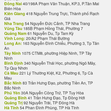
Đồng Nai
40/198A Phạm Văn Thuận, KP.3, P.Tân Mai
Biên Hòa
Kiên Giang
418 Nguyễn Trung Trực, Thành phố Rạch
Giá
Nha Trang
54 Nguyễn Đức Cảnh, TP Nha Trang
Vũng Tàu
185B Phạm Hồng Thái, Phường 7
Quảng Nam
61 Nguyễn Du, Tp Tam Kỳ
Vĩnh Long:
20/A2 Phạm Thái Bường
Long An:
163 Nguyễn Đình Chiểu, Phường 3, Tp Tân
An
Tây Ninh
1075 CTM8, phường Hiệp Ninh, TP Tây
Ninh
Bình Định
340 Nguyễn Thái Học, phường Ngô Mây,
Tp Quy Nhơn
Cà Mau
221 Lý Thường Kiệt, K2, Phường 6, Tp Cà
Mau
Bắc Ninh
83 Trần Hưng Đạo, phường Tiền An, TP
Bắc Ninh
Phú Yên
30A Nguyễn Công Trứ, TP Tuy Hòa
Quảng Bình
41 Trần Hưng Đạo, Tp Đồng Hới
Quảng Trị
92 Nguyễn Trãi, TP Đông Hà
Hà Tĩnh
54 Phan Đình Phùng, TP Hà Tĩnh