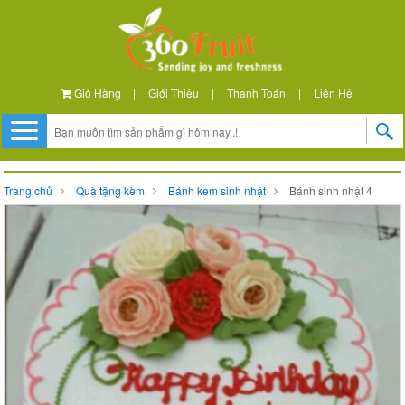
Giỏ Hàng
|
Giới Thiệu
|
Thanh Toán
|
Liên Hệ
Trang chủ
Quà tặng kèm
Bánh kem sinh nhật
Bánh sinh nhật 4