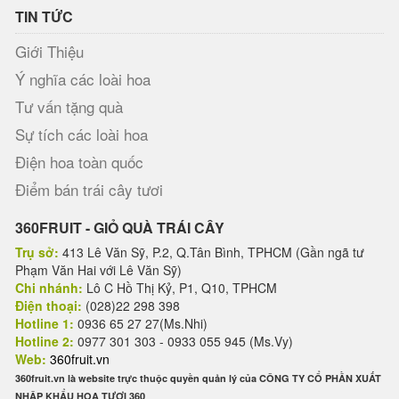
TIN TỨC
Giới Thiệu
Ý nghĩa các loài hoa
Tư vấn tặng quà
Sự tích các loài hoa
Điện hoa toàn quốc
Điểm bán trái cây tươi
360FRUIT - GIỎ QUÀ TRÁI CÂY
Trụ sở:
413 Lê Văn Sỹ, P.2, Q.Tân Bình, TPHCM (Gần ngã tư
Phạm Văn Hai với Lê Văn Sỹ)
Chi nhánh:
Lô C Hồ Thị Kỷ, P1, Q10, TPHCM
Điện thoại:
(028)22 298 398
Hotline 1:
0936 65 27 27(Ms.Nhi)
Hotline 2:
0977 301 303 - 0933 055 945 (Ms.Vy)
Web:
360fruit.vn
360fruit.vn là website trực thuộc quyền quản lý của CÔNG TY CỔ PHẦN XUẤT
NHẬP KHẨU HOA TƯƠI 360