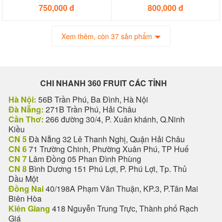
750,000 đ
800,000 đ
Xem thêm, còn 37 sản phẩm
CHI NHANH 360 FRUIT CÁC TỈNH
Hà Nội:
56B Trần Phú, Ba Đình, Hà Nội
Đà Nẵng:
271B Trần Phú, Hải Châu
Cần Thơ:
266 đường 30/4, P. Xuân khánh, Q.Ninh
Kiều
CN 5
Đà Nẵng 32 Lê Thanh Nghị, Quận Hải Châu
CN 6
71 Trường Chinh, Phường Xuân Phú, TP Huế
CN 7
Lâm Đồng 05 Phan Đình Phùng
CN 8
Bình Dương 151 Phú Lợi, P. Phú Lợi, Tp. Thủ
Dầu Một
Đồng Nai
40/198A Phạm Văn Thuận, KP.3, P.Tân Mai
Biên Hòa
Kiên Giang
418 Nguyễn Trung Trực, Thành phố Rạch
Giá