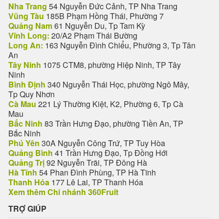
Nha Trang
54 Nguyễn Đức Cảnh, TP Nha Trang
Vũng Tàu
185B Phạm Hồng Thái, Phường 7
Quảng Nam
61 Nguyễn Du, Tp Tam Kỳ
Vĩnh Long:
20/A2 Phạm Thái Bường
Long An:
163 Nguyễn Đình Chiểu, Phường 3, Tp Tân
An
Tây Ninh
1075 CTM8, phường Hiệp Ninh, TP Tây
Ninh
Bình Định
340 Nguyễn Thái Học, phường Ngô Mây,
Tp Quy Nhơn
Cà Mau
221 Lý Thường Kiệt, K2, Phường 6, Tp Cà
Mau
Bắc Ninh
83 Trần Hưng Đạo, phường Tiền An, TP
Bắc Ninh
Phú Yên
30A Nguyễn Công Trứ, TP Tuy Hòa
Quảng Bình
41 Trần Hưng Đạo, Tp Đồng Hới
Quảng Trị
92 Nguyễn Trãi, TP Đông Hà
Hà Tĩnh
54 Phan Đình Phùng, TP Hà Tĩnh
Thanh Hóa
177 Lê Lai, TP Thanh Hóa
Xem thêm Chi nhánh 360Fruit
TRỢ GIÚP