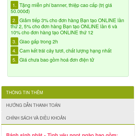
1.
Tặng miễn phí banner, thiệp cao cấp (trị giá
50.000đ)
2.
Giảm tiếp 3% cho đơn hàng Bạn tạo ONLINE lần
thứ 2, 5% cho đơn hàng Bạn tạo ONLINE lần 6 và
10% cho đơn hàng tạo ONLINE thứ 12
3.
Giao gấp trong 2h
4.
Cam kết trái cây tươi, chất lượng hạng nhất
5.
Giá chưa bao gồm hoá đơn điện tử
THÔNG TIN THÊM
HƯỚNG DẪN THANH TOÁN
CHÍNH SÁCH VÀ ĐIỀU KHOẢN
Bánh sinh nhật - Tình yêu ngọt ngào bao gồm: