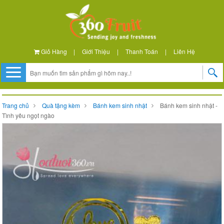
Giỏ Hàng
|
Giới Thiệu
|
Thanh Toán
|
Liên Hệ
Trang chủ
Quà tặng kèm
Bánh kem sinh nhật
Bánh kem sinh nhật -
Tình yêu ngọt ngào