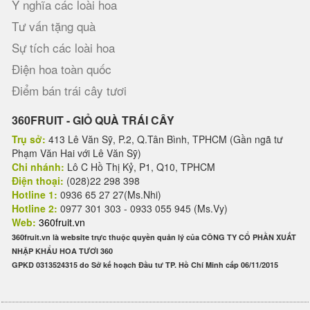
Ý nghĩa các loài hoa
Tư vấn tặng quà
Sự tích các loài hoa
Điện hoa toàn quốc
Điểm bán trái cây tươi
360FRUIT - GIỎ QUÀ TRÁI CÂY
Trụ sở:
413 Lê Văn Sỹ, P.2, Q.Tân Bình, TPHCM (Gần ngã tư
Phạm Văn Hai với Lê Văn Sỹ)
Chi nhánh:
Lô C Hồ Thị Kỷ, P1, Q10, TPHCM
Điện thoại:
(028)22 298 398
Hotline 1:
0936 65 27 27(Ms.Nhi)
Hotline 2:
0977 301 303 - 0933 055 945 (Ms.Vy)
Web:
360fruit.vn
360fruit.vn là website trực thuộc quyền quản lý của CÔNG TY CỔ PHẦN XUẤT
NHẬP KHẨU HOA TƯƠI 360
GPKD 0313524315 do Sở kế hoạch Đầu tư TP. Hồ Chí Minh cấp 06/11/2015