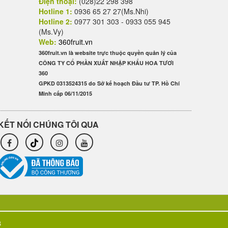
Điện thoại:
(028)22 298 398
Hotline 1:
0936 65 27 27(Ms.Nhi)
Hotline 2:
0977 301 303 - 0933 055 945
(Ms.Vy)
Web:
360fruit.vn
360fruit.vn là website trực thuộc quyền quản lý của
CÔNG TY CỔ PHẦN XUẤT NHẬP KHẨU HOA TƯƠI
360
GPKD 0313524315 do Sở kế hoạch Đầu tư TP. Hồ Chí
Minh cấp 06/11/2015
KẾT NỐI CHÚNG TÔI QUA
3