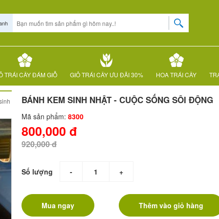
anh
Ỏ TRÁI CÂY ĐÁM GIỖ
GIỎ TRÁI CÂY ƯU ĐÃI 30%
HOA TRÁI CÂY
TRÁ
BÁNH KEM SINH NHẬT - CUỘC SỐNG SÔI ĐỘNG
sinh
Mã sản phẩm:
8300
800,000 đ
920,000 đ
Số lượng
-
+
Mua ngay
Thêm vào giỏ hàng