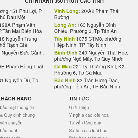
CHI NHANH 360 FRUIT CÁC TỈNH
ng 151 Phú Lợi, P.
Vĩnh Long:
20/A2 Phạm Thái
Thủ Dầu Một
Bường
198A Phạm Văn
Long An:
163 Nguyễn Đình
P.Tân Mai Biên Hòa
Chiểu, Phường 3, Tp Tân An
18 Nguyễn Trung
Tây Ninh
1075 CTM8, phường
phố Rạch Giá
Hiệp Ninh, TP Tây Ninh
 Nguyễn Đức Cảnh,
Bình Định
340 Nguyễn Thái Học,
phường Ngô Mây, Tp Quy Nhơn
B Phạm Hồng Thái,
Cà Mau
221 Lý Thường Kiệt, K2,
Phường 6, Tp Cà Mau
1 Nguyễn Du, Tp
Bắc Ninh
83 Trần Hưng Đạo,
phường Tiền An, TP Bắc Ninh
KHÁCH HÀNG
TIN TỨC
bảo mật thông tin
Giới Thiệu
 & Quy định chung
Ý nghĩa các loài hoa
 vận chuyển
Tư vấn tặng quà
 bảo hành
Sự tích các loài hoa