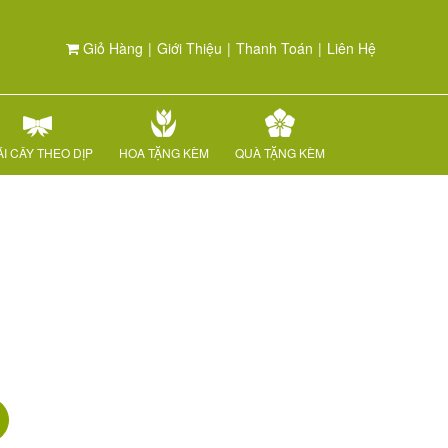
Giỏ Hàng
|
Giới Thiệu
|
Thanh Toán
|
Liên Hệ
I CÂY THEO DỊP
HOA TẶNG KÈM
QUÀ TẶNG KÈM