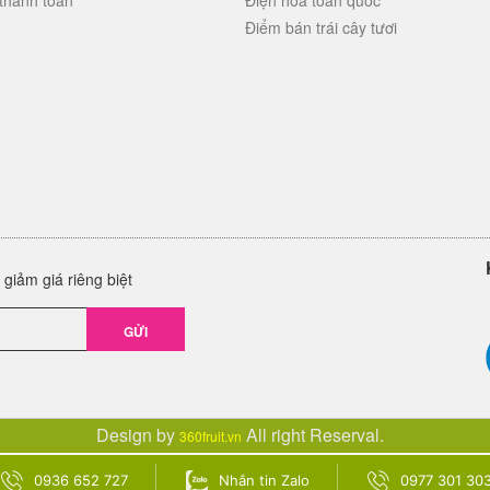
thanh toán
Điện hoa toàn quốc
Điểm bán trái cây tươi
giảm giá riêng biệt
GỬI
Design by
All right Reserval.
360fruit.vn
0936 652 727
Nhắn tin Zalo
0977 301 30