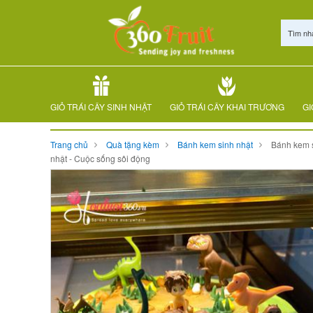
Tìm nh
GIỎ TRÁI CÂY SINH NHẬT
GIỎ TRÁI CÂY KHAI TRƯƠNG
GI
Trang chủ
Quà tặng kèm
Bánh kem sinh nhật
Bánh kem 
nhật - Cuộc sống sôi động