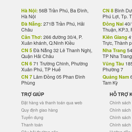
Hà Nội:
56B Trần Phú, Ba Đình,
CN 8
Bình Dươ
Hà Nội
Phú Lợi, Tp. 
Đà Nẵng:
271B Trần Phú, Hải
Đồng Nai
40/
Châu
Thuận, KP.3, 
Cần Thơ:
266 đường 30/4, P.
Kiên Giang
4
Xuân khánh, Q.Ninh Kiều
Trực, Thành 
CN 5
Đà Nẵng 32 Lê Thanh Nghị,
Nha Trang
54
Quận Hải Châu
TP Nha Trang
CN 6
71 Trường Chinh, Phường
Vũng Tàu
185
Xuân Phú, TP Huế
Phường 7
CN 7
Lâm Đồng 05 Phan Đình
Quảng Nam
6
Phùng
Tam Kỳ
TRỢ GIÚP
HỖ TRỢ 
Đặt hàng và thanh toán qua web
Chính sách 
Quy định giao hàng
Chính sách
Tuyển dụng
Chính sách
Thanh toán
Chính sách