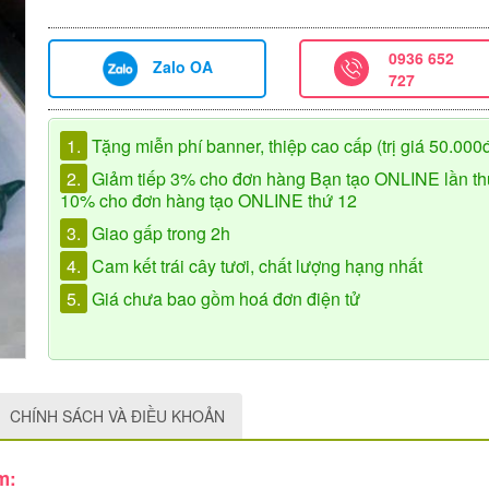
0936 652
Zalo OA
727
1.
Tặng miễn phí banner, thiệp cao cấp (trị giá 50.000
2.
Giảm tiếp 3% cho đơn hàng Bạn tạo ONLINE lần th
10% cho đơn hàng tạo ONLINE thứ 12
3.
Giao gấp trong 2h
4.
Cam kết trái cây tươi, chất lượng hạng nhất
5.
Giá chưa bao gồm hoá đơn điện tử
CHÍNH SÁCH VÀ ĐIỀU KHOẢN
m: