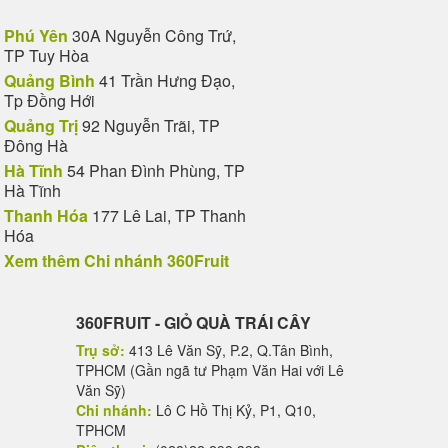
Phú Yên
30A Nguyễn Công Trứ,
TP Tuy Hòa
Quảng Bình
41 Trần Hưng Đạo,
Tp Đồng Hới
Quảng Trị
92 Nguyễn Trãi, TP
Đông Hà
Hà Tĩnh
54 Phan Đình Phùng, TP
Hà Tĩnh
Thanh Hóa
177 Lê Lai, TP Thanh
Hóa
Xem thêm Chi nhánh 360Fruit
360FRUIT - GIỎ QUÀ TRÁI CÂY
Trụ sở:
413 Lê Văn Sỹ, P.2, Q.Tân Bình,
TPHCM (Gần ngã tư Phạm Văn Hai với Lê
Văn Sỹ)
Chi nhánh:
Lô C Hồ Thị Kỷ, P1, Q10,
TPHCM