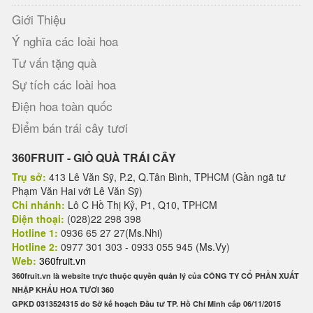
Giới Thiệu
Ý nghĩa các loài hoa
Tư vấn tặng quà
Sự tích các loài hoa
Điện hoa toàn quốc
Điểm bán trái cây tươi
360FRUIT - GIỎ QUÀ TRÁI CÂY
Trụ sở:
413 Lê Văn Sỹ, P.2, Q.Tân Bình, TPHCM (Gần ngã tư
Phạm Văn Hai với Lê Văn Sỹ)
Chi nhánh:
Lô C Hồ Thị Kỷ, P1, Q10, TPHCM
Điện thoại:
(028)22 298 398
Hotline 1:
0936 65 27 27(Ms.Nhi)
Hotline 2:
0977 301 303 - 0933 055 945 (Ms.Vy)
Web:
360fruit.vn
360fruit.vn là website trực thuộc quyền quản lý của CÔNG TY CỔ PHẦN XUẤT
NHẬP KHẨU HOA TƯƠI 360
GPKD 0313524315 do Sở kế hoạch Đầu tư TP. Hồ Chí Minh cấp 06/11/2015