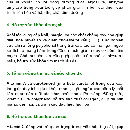
của vi khuẩn có lợi trong đường ruột. Ngoài ra, enzyme
amylase trong xoài táo giúp phân giải tinh bột, cải thiện quá
trình tiêu hóa và hấp thụ chất dinh dưỡng.
4. Hỗ trợ sức khỏe tim mạch
Xoài táo cung cấp
kali
,
magie
, và các chất chống oxy hóa giúp
điều hòa huyết áp và giảm cholesterol xấu (LDL). Các nghiên
cứu chỉ ra rằng polyphenol trong trái xoài táo có thể ngăn ngừa
sự tích tụ mảng bám trong động mạch, giảm nguy cơ bệnh tim
mạch. Chất xơ hòa tan cũng góp phần kiểm soát cholesterol
máu, hỗ trợ sức khỏe tim mạch lâu dài.
5. Tăng cường thị lực và sức khỏe da
Vitamin A
và
carotenoid
(như beta-carotene) trong quả xoài
táo giúp duy trì thị lực khỏe mạnh, ngăn ngừa các bệnh lý mắt
liên quan đến tuổi tác như thoái hóa điểm vàng. Đồng thời,
vitamin C và polyphenol hỗ trợ sản xuất collagen, giúp da mịn
màng, đàn hồi, và giảm các dấu hiệu lão hóa.
6. Hỗ trợ sức khỏe tóc và máu
Vitamin C đóng vai trò quan trọng trong việc hấp thụ sắt, giúp