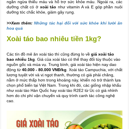
ngăn ngừa thiếu máu và hỗ trợ sức khỏe máu. Ngoài ra, các
dưỡng chất có ở
xoài táo
như vitamin A và E góp phần nuôi
dưỡng tóc chắc khỏe, giảm gãy rụng.
>>Xem thêm:
Những tác hại đối với sức khỏe khi lười ăn
hoa quả
Xoài táo bao nhiêu tiền 1kg?
Các tín đồ mê ăn xoài táo thì cũng đừng lo về
giá xoài táo
bao nhiêu 1kg
. Giá của xoài táo
có thể thay đổi tùy thuộc vào
nguồn gốc và mùa vụ. Trung bình, giá xoài táo hiện nay dao
động từ
40.000 - 80.000 VNĐ/kg
. Xoài táo Campuchia, với chất
lượng tuyệt vời và vị ngọt thanh, thường có giá phải chăng,
nằm ở mức thấp hơn trong khoảng này, khiến nó trở thành lựa
chọn phổ biến tại Việt Nam. Trong khi đó, các giống nhập khẩu
như xoài táo Hàn Quốc hay xoài táo R2E2 từ Úc có giá nhỉnh
hơn do chi phí vận chuyển và quy trình canh tác công nghệ
cao.