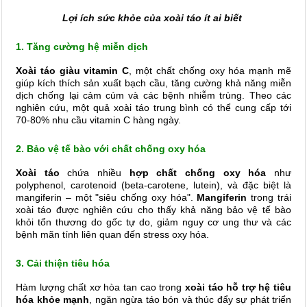
Lợi ích sức khỏe của xoài táo ít ai biết
1. Tăng cường hệ miễn dịch
Xoài táo giàu vitamin C
, một chất chống oxy hóa mạnh mẽ
giúp kích thích sản xuất bạch cầu, tăng cường khả năng miễn
dịch chống lại cảm cúm và các bệnh nhiễm trùng. Theo các
nghiên cứu, một quả xoài táo trung bình có thể cung cấp tới
70-80% nhu cầu vitamin C hàng ngày.
2. Bảo vệ tế bào với chất chống oxy hóa
Xoài táo
chứa nhiều
hợp chất chống oxy hóa
như
polyphenol, carotenoid (beta-carotene, lutein), và đặc biệt là
mangiferin – một "siêu chống oxy hóa".
Mangiferin
trong trái
xoài táo được nghiên cứu cho thấy khả năng bảo vệ tế bào
khỏi tổn thương do gốc tự do, giảm nguy cơ ung thư và các
bệnh mãn tính liên quan đến stress oxy hóa.
3. Cải thiện tiêu hóa
Hàm lượng chất xơ hòa tan cao trong
xoài táo hỗ trợ hệ tiêu
hóa khỏe mạnh
, ngăn ngừa táo bón và thúc đẩy sự phát triển