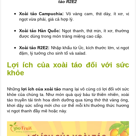
táo R2E2
Xoài táo Campuchia:
Vỏ vàng cam, thịt dày, ít xơ, vị
ngọt vừa phải, giá cả hợp lý.
Xoài táo Hàn Quốc:
Ngọt thanh, thịt mịn, ít xơ, thường
được dùng trong món tráng miệng cao cấp.
Xoài táo R2E2:
Nhập khẩu từ Úc, kích thước lớn, vị ngọt
đậm, lý tưởng cho sinh tố và salad.
Lợi ích của xoài táo đối với sức
khỏe
Những
lợi ích của xoài táo
mang lại vô cùng có lợi đối với sức
khỏe của chúng ta.
Như món quà quý báu từ thiên nhiên, xoài
táo truyền tải tinh hoa dinh dưỡng qua từng thớ thịt vàng óng,
khơi dậy sức sống mới cho cơ thể mỗi khi thưởng thức hương
vị ngọt thanh đầy mê hoặc này.