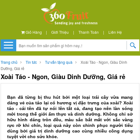
Giỏ Hàng
|
Giới Thiệu
|
Thanh Toán
|
Liên Hệ
Trang chủ
Tin tức
Tư vấn tặng quà
Xoài Táo - Ngon, Giàu Dinh
Dưỡng, Giá rẻ
Xoài Táo - Ngon, Giàu Dinh Dưỡng, Giá rẻ
Bạn đã từng bị thu hút bởi một loại trái cây vừa mang
dáng vẻ của táo lại có hương vị đặc trưng của xoài? Xoài
táo - cái tên đã tự nói lên tất cả, đang tạo nên làn sóng
mới trong thế giới ẩm thực và dinh dưỡng. Không chỉ sở
hữu hình dáng tròn đều, màu sắc bắt mắt với sắc vàng
rực rỡ khi chín, loại quả này còn chinh phục người tiêu
dùng bởi giá trị dinh dưỡng cao cùng nhiều công dụng
tuyệt vời cho sức khỏe.