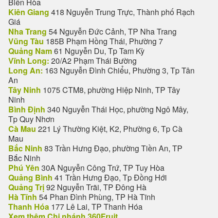
Biên Hòa
Kiên Giang
418 Nguyễn Trung Trực, Thành phố Rạch
Giá
Nha Trang
54 Nguyễn Đức Cảnh, TP Nha Trang
Vũng Tàu
185B Phạm Hồng Thái, Phường 7
Quảng Nam
61 Nguyễn Du, Tp Tam Kỳ
Vĩnh Long:
20/A2 Phạm Thái Bường
Long An:
163 Nguyễn Đình Chiểu, Phường 3, Tp Tân
An
Tây Ninh
1075 CTM8, phường Hiệp Ninh, TP Tây
Ninh
Bình Định
340 Nguyễn Thái Học, phường Ngô Mây,
Tp Quy Nhơn
Cà Mau
221 Lý Thường Kiệt, K2, Phường 6, Tp Cà
Mau
Bắc Ninh
83 Trần Hưng Đạo, phường Tiền An, TP
Bắc Ninh
Phú Yên
30A Nguyễn Công Trứ, TP Tuy Hòa
Quảng Bình
41 Trần Hưng Đạo, Tp Đồng Hới
Quảng Trị
92 Nguyễn Trãi, TP Đông Hà
Hà Tĩnh
54 Phan Đình Phùng, TP Hà Tĩnh
Thanh Hóa
177 Lê Lai, TP Thanh Hóa
Xem thêm Chi nhánh 360Fruit