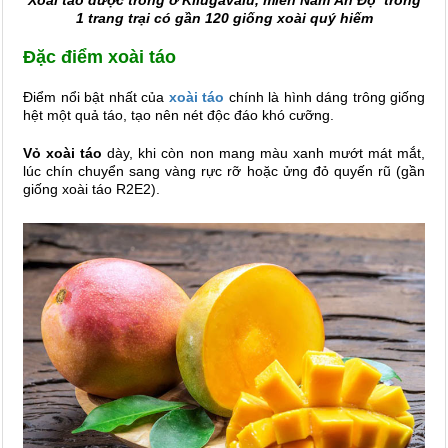
1 trang trại có gần 120 giống xoài quý hiếm
Đặc điểm xoài táo
Điểm nổi bật nhất của
xoài táo
chính là hình dáng trông giống
hệt một quả táo, tạo nên nét độc đáo khó cưỡng.
Vỏ xoài táo
dày, khi còn non mang màu xanh mướt mát mắt,
lúc chín chuyển sang vàng rực rỡ hoặc ửng đỏ quyến rũ (gần
giống xoài táo R2E2).