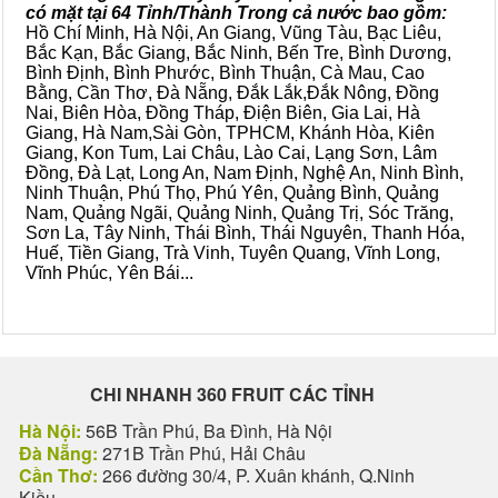
có mặt tại 64 Tỉnh/Thành Trong cả nước bao gồm:
Hồ Chí Minh, Hà Nội, An Giang, Vũng Tàu, Bạc Liêu,
Bắc Kạn, Bắc Giang, Bắc Ninh, Bến Tre, Bình Dương,
Bình Định, Bình Phước, Bình Thuận, Cà Mau, Cao
Bằng, Cần Thơ, Đà Nẵng, Đắk Lắk,Đắk Nông, Đồng
Nai, Biên Hòa, Đồng Tháp, Điện Biên, Gia Lai, Hà
Giang, Hà Nam,Sài Gòn, TPHCM, Khánh Hòa, Kiên
Giang, Kon Tum, Lai Châu, Lào Cai, Lạng Sơn, Lâm
Đồng, Đà Lạt, Long An, Nam Định, Nghệ An, Ninh Bình,
Ninh Thuận, Phú Thọ, Phú Yên, Quảng Bình, Quảng
Nam, Quảng Ngãi, Quảng Ninh, Quảng Trị, Sóc Trăng,
Sơn La, Tây Ninh, Thái Bình, Thái Nguyên, Thanh Hóa,
Huế, Tiền Giang, Trà Vinh, Tuyên Quang, Vĩnh Long,
Vĩnh Phúc, Yên Bái...
CHI NHANH 360 FRUIT CÁC TỈNH
Hà Nội:
56B Trần Phú, Ba Đình, Hà Nội
Đà Nẵng:
271B Trần Phú, Hải Châu
Cần Thơ:
266 đường 30/4, P. Xuân khánh, Q.Ninh
Kiều