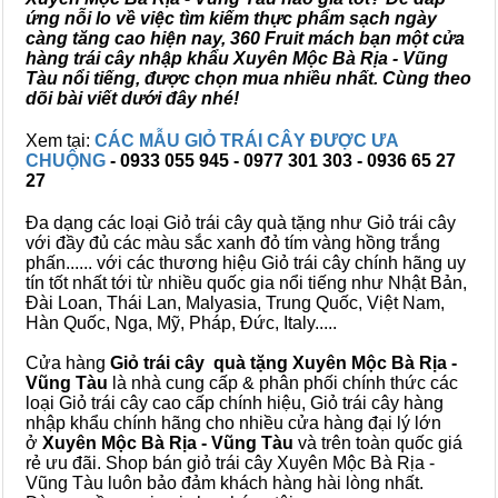
ứng nỗi lo về việc tìm kiếm thực phẩm sạch ngày
càng tăng cao hiện nay, 360 Fruit mách bạn một cửa
hàng trái cây nhập khẩu Xuyên Mộc Bà Rịa - Vũng
Tàu nổi tiếng, được chọn mua nhiều nhất. Cùng theo
dõi bài viết dưới đây nhé!
Xem tại:
CÁC MẪU GIỎ TRÁI CÂY ĐƯỢC ƯA
CHUỘNG
- 0933 055 945 - 0977 301 303 - 0936 65 27
27
Đa dạng các loại Giỏ trái cây quà tặng như Giỏ trái cây
với đầy đủ các màu sắc xanh đỏ tím vàng hồng trắng
phấn...... với các thương hiệu Giỏ trái cây chính hãng uy
tín tốt nhất tới từ nhiều quốc gia nổi tiếng như Nhật Bản,
Đài Loan, Thái Lan, Malyasia, Trung Quốc, Việt Nam,
Hàn Quốc, Nga, Mỹ, Pháp, Đức, Italy.....
Cửa hàng
Giỏ trái cây quà tặng Xuyên Mộc Bà Rịa -
Vũng Tàu
là nhà cung cấp & phân phối chính thức các
loại Giỏ trái cây cao cấp chính hiệu, Giỏ trái cây hàng
nhập khẩu chính hãng cho nhiều cửa hàng đại lý lớn
ở
Xuyên Mộc Bà Rịa - Vũng Tàu
và trên toàn quốc giá
rẻ ưu đãi. Shop bán giỏ trái cây Xuyên Mộc Bà Rịa -
Vũng Tàu luôn bảo đảm khách hàng hài lòng nhất.