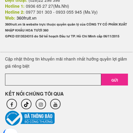
Điện thoại:
(028)22 298 398
Hotline 1:
0936 65 27 27(Ms.Nhi)
Hotline 2:
0977 301 303 - 0933 055 945 (Ms.Vy)
Web:
360fruit.vn
360fruit.vn là website trực thuộc quyền quản lý của CÔNG TY CỔ PHẦN XUẤT
NHẬP KHẨU HOA TƯƠI 360
GPKD 0313524315 do Sở kế hoạch Đầu tư TP. Hồ Chí Minh cấp 06/11/2015
Cập nhật thông tin khuyến mãi nhanh nhất hưởng quyền lợi giảm
giá riêng biệt
GỬI
KẾT NỐI CHÚNG TÔI QUA