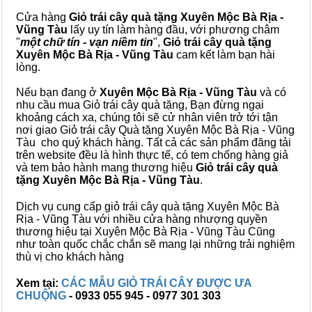
Cửa hàng
Giỏ trái cây quà tặng Xuyên Mộc Bà Rịa -
Vũng Tàu
lấy uy tín làm hàng đầu, với phương châm
"
một chữ tín - vạn niềm tin
",
Giỏ trái cây
quà tặng
Xuyên Mộc Bà Rịa - Vũng Tàu
cam kết làm bạn hài
lòng.
Nếu bạn đang ở
Xuyên Mộc Bà Rịa - Vũng Tàu
và có
nhu cầu mua Giỏ trái cây quà tặng, Bạn đừng ngại
khoảng cách xa, chúng tôi sẽ cử nhân viên trở tới tận
nơi giao Giỏ trái cây Quà tặng Xuyên Mộc Bà Rịa - Vũng
Tàu cho quý khách hàng. Tất cả các sản phẩm đăng tải
trên website đều là hình thực tế, có tem chống hàng giả
và tem bảo hành mang thương hiệu
Giỏ trái cây quà
tặng Xuyên Mộc Bà Rịa - Vũng Tàu
.
Dịch vụ cung cấp giỏ trái cây quà tặng Xuyên Mộc Bà
Rịa - Vũng Tàu với nhiều cửa hàng nhượng quyền
thương hiệu tại Xuyên Mộc Bà Rịa - Vũng Tàu Cũng
như toàn quốc chắc chắn sẽ mang lại những trải nghiệm
thù vị cho khách hàng
Xem tại:
CÁC MẪU GIỎ TRÁI CÂY ĐƯỢC ƯA
CHUỘNG
- 0933 055 945 - 0977 301 303