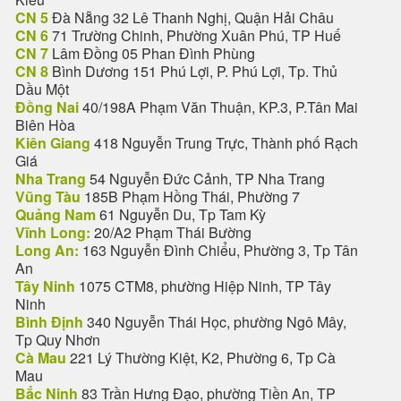
CN 5
Đà Nẵng 32 Lê Thanh Nghị, Quận Hải Châu
CN 6
71 Trường Chinh, Phường Xuân Phú, TP Huế
CN 7
Lâm Đồng 05 Phan Đình Phùng
CN 8
Bình Dương 151 Phú Lợi, P. Phú Lợi, Tp. Thủ
Dầu Một
Đồng Nai
40/198A Phạm Văn Thuận, KP.3, P.Tân Mai
Biên Hòa
Kiên Giang
418 Nguyễn Trung Trực, Thành phố Rạch
Giá
Nha Trang
54 Nguyễn Đức Cảnh, TP Nha Trang
Vũng Tàu
185B Phạm Hồng Thái, Phường 7
Quảng Nam
61 Nguyễn Du, Tp Tam Kỳ
Vĩnh Long:
20/A2 Phạm Thái Bường
Long An:
163 Nguyễn Đình Chiểu, Phường 3, Tp Tân
An
Tây Ninh
1075 CTM8, phường Hiệp Ninh, TP Tây
Ninh
Bình Định
340 Nguyễn Thái Học, phường Ngô Mây,
Tp Quy Nhơn
Cà Mau
221 Lý Thường Kiệt, K2, Phường 6, Tp Cà
Mau
Bắc Ninh
83 Trần Hưng Đạo, phường Tiền An, TP