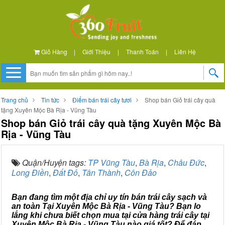
Giỏ Hàng
|
Giới Thiệu
|
Thanh Toán
|
Liên Hệ
Trang chủ
Tin tức
Điểm bán trái cây tươi
Shop bán Giỏ trái cây quà
tặng Xuyên Mộc Bà Rịa - Vũng Tàu
Shop bán Giỏ trái cây quà tặng Xuyên Mộc Bà
Rịa - Vũng Tàu
Quận/Huyện tags:
TP Vũng Tàu
,
Bà Rịa
,
Châu Đức
,
Long Điền
,
Đất Đỏ
,
Tân Thành
,
Côn Đảo
Bạn đang tìm một địa chỉ uy tín bán trái cây sạch và
an toàn Tại Xuyên Mộc Bà Rịa - Vũng Tàu? Bạn lo
lắng khi chưa biết chọn mua tại cửa hàng trái cây tại
Xuyên Mộc Bà Rịa - Vũng Tàu nào giá tốt? Để đáp