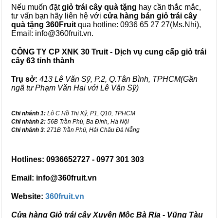
Nếu muốn đặt
giỏ trái cây quà tặng
hay cần thắc mắc,
tư vấn bạn hãy liên hệ với
cửa hàng bán
giỏ trái cây
quà tặng
360Fruit
qua hotline: 0936 65 27 27(Ms.Nhi),
Email: info@360fruit.vn.
CÔNG TY CP XNK 30 Truit - Dịch vụ cung cấp giỏ trái
cây 63 tỉnh thành
Trụ sở:
413 Lê Văn Sỹ, P.2, Q.Tân Bình, TPHCM(Gần
ngã tư Phạm Văn Hai với Lê Văn Sỹ)
Chi nhánh 1:
Lô C Hồ Thị Kỷ, P1, Q10, TPHCM
Chi nhánh 2:
56B Trần Phú, Ba Đình, Hà Nội
Chi nhánh 3
: 271B Trần Phú, Hải Châu Đà Nẵng
Hotlines: 0936652727 - 0977 301 303
Email: info@360fruit.vn
Website:
360fruit.vn
Cửa hàng Giỏ trái cây Xuyên Mộc Bà Rịa - Vũng Tàu