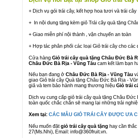
+ Dịch vụ gói trái cây, kết hợp hoa tươi và trái c
+ In nội dung tặng kèm giỏ Trái cây quà tặng Ch
+ Giao miễn phí nội thành , vận chuyển an toàn
+ Hợp tác phân phối các loại Giỏ trái cây cho các 
Cửa hàng
Giỏ trái cây quà tặng Châu Đức Bà R
Châu Đức Bà Rịa - Vũng Tàu
cam kết làm bạn hà
Nếu bạn đang ở
Châu Đức Bà Rịa - Vũng Tàu
và
giao Giỏ trái cây Quà tặng Châu Đức Bà Rịa - Vũn
giả và tem bảo hành mang thương hiệu
Giỏ trái
Dịch vụ cung cấp giỏ trái cây quà tặng Châu Đứ
toàn quốc chắc chắn sẽ mang lại những trải nghi
Xem tại:
CÁC MẪU GIỎ TRÁI CÂY ĐƯỢC ƯA
Nếu muốn đặt
giỏ trái cây quà tặng
hay cần thắc 
27(Ms.Nhi), Email: info@360fruit.vn.