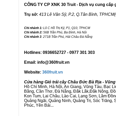
CÔNG TY CP XNK 30 Truit - Dịch vụ cung cấp gi
Trụ sở:
413 Lê Văn Sỹ, P.2, Q.Tân Bình, TPHCM(
Chi nhánh 1:
Lô C Hồ Thị Kỷ, P1, Q10, TPHCM
Chi nhánh 2:
56B Trần Phú, Ba Đình, Hà Nội
Chi nhánh 3
: 271B Trần Phú, Hải Châu Đà Nẵng
Hotlines: 0936652727 - 0977 301 303
Email: info@360fruit.vn
Website:
360fruit.vn
Cửa hàng Giỏ trái cây Châu Đức Bà Rịa - Vũng
Hồ Chí Minh, Hà Nội, An Giang, Vũng Tàu, Bạc L
Bằng, Cần Thơ, Đà Nẵng, Đắk Lắk,Đắk Nông, Đồn
Kon Tum, Lai Châu, Lào Cai, Lạng Sơn, Lâm Đồn
Quảng Ngãi, Quảng Ninh, Quảng Trị, Sóc Trăng, S
Phúc, Yên Bái...