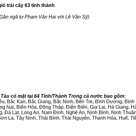
ỏ trái cây 63 tỉnh thành
Gần ngã tư Phạm Văn Hai với Lê Văn Sỹ)
 Tàu có mặt tại 64 Tỉnh/Thành Trong cả nước bao gồm:
iêu, Bắc Kạn, Bắc Giang, Bắc Ninh, Bến Tre, Bình Dương, Bìn
g Nai, Biên Hòa, Đồng Tháp, Điện Biên, Gia Lai, Hà Giang,
g, Đà Lạt, Long An, Nam Định, Nghệ An, Ninh Bình, Ninh Thuậ
ơn La, Tây Ninh, Thái Bình, Thái Nguyên, Thanh Hóa, Huế, Ti