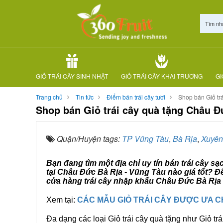
Tìm nh
GIỎ TRÁI CÂY SINH NHẬT
GIỎ TRÁI CÂY KHAI TRƯƠNG
GI
Trang chủ
Tin tức
Điểm bán trái cây tươi
Shop bán Giỏ tr
Shop bán Giỏ trái cây quà tặng Châu Đ
Quận/Huyện tags:
TP Vũng Tàu
,
Bà Rịa
,
Xuyên
Bạn đang tìm một địa chỉ uy tín bán trái cây s
tại Châu Đức Bà Rịa - Vũng Tàu nào giá tốt? Đ
cửa hàng trái cây nhập khẩu Châu Đức Bà Rịa -
Xem tại:
CÁC MẪU GIỎ TRÁI CÂY ĐƯỢC ƯA 
Đa dạng các loại Giỏ trái cây quà tặng như Giỏ trá