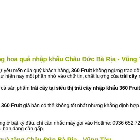
àng hoa quả nhập khẩu Châu Đức Bà Rịa - Vũng
 sự yêu mến của quý khách hàng,
360 Fruit
không ngừng trao dồi
ư hiện nay một phần nhờ vào chữ tín, chất lượng của
trái cây
t cả sản phẩm
trái cây tại siêu thị trái cây nhập khẩu 360 Fruit
360 Fruit
giá bán có thể không tốt nhất nhưng khẳng định hợp 
ng ở bất kỳ đâu, chỉ cần nhắc máy gọi vào Hotline: 0936 652 7
ếu bạn đang cần gấp.
y quà tặng Châu Đức Bà Rịa - Vũng Tàu