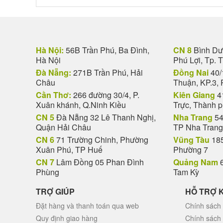
Hà Nội:
56B Trần Phú, Ba Đình,
CN 8
Bình Dươ
Hà Nội
Phú Lợi, Tp. 
Đà Nẵng:
271B Trần Phú, Hải
Đồng Nai
40/
Châu
Thuận, KP.3, 
Cần Thơ:
266 đường 30/4, P.
Kiên Giang
4
Xuân khánh, Q.Ninh Kiều
Trực, Thành 
CN 5
Đà Nẵng 32 Lê Thanh Nghị,
Nha Trang
54
Quận Hải Châu
TP Nha Trang
CN 6
71 Trường Chinh, Phường
Vũng Tàu
185
Xuân Phú, TP Huế
Phường 7
CN 7
Lâm Đồng 05 Phan Đình
Quảng Nam
6
Phùng
Tam Kỳ
TRỢ GIÚP
HỖ TRỢ 
Đặt hàng và thanh toán qua web
Chính sách 
Quy định giao hàng
Chính sách