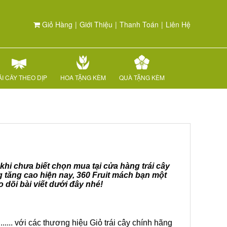
Giỏ Hàng
|
Giới Thiệu
|
Thanh Toán
|
Liên Hệ
I CÂY THEO DỊP
HOA TẶNG KÈM
QUÀ TẶNG KÈM
khi chưa biết chọn mua tại cửa hàng trái cây
g tăng cao hiện nay, 360 Fruit mách bạn một
dõi bài viết dưới đây nhé!
.... với các thương hiệu Giỏ trái cây chính hãng