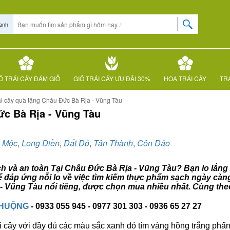
anh
Ỏ TRÁI CÂY ĐÁM GIỖ
GIỎ TRÁI CÂY ƯU ĐÃI 30%
HOA TRÁI CÂY
TRÁ
ái cây quà tặng Châu Đức Bà Rịa - Vũng Tàu
ức Bà Rịa - Vũng Tàu
 Mộc
,
Long Điền
,
Đất Đỏ
,
Tân Thành
,
Côn Đảo
ạch và an toàn Tại Châu Đức Bà Rịa - Vũng Tàu? Bạn lo lắng 
ể đáp ứng nỗi lo về việc tìm kiếm thực phẩm sạch ngày càn
 Vũng Tàu nổi tiếng, được chọn mua nhiều nhất. Cùng theo 
CHUỘNG
- 0933 055 945 - 0977 301 303 - 0936 65 27 27
i cây với đầy đủ các màu sắc xanh đỏ tím vàng hồng trắng phấn..