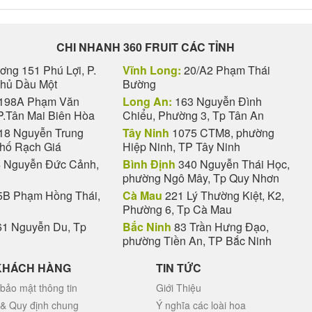
CHI NHANH 360 FRUIT CÁC TỈNH
ng 151 Phú Lợi, P.
Vĩnh Long:
20/A2 Phạm Thái
Thủ Dầu Một
Bường
198A Phạm Văn
Long An:
163 Nguyễn Đình
P.Tân Mai Biên Hòa
Chiểu, Phường 3, Tp Tân An
18 Nguyễn Trung
Tây Ninh
1075 CTM8, phường
phố Rạch Giá
Hiệp Ninh, TP Tây Ninh
 Nguyễn Đức Cảnh,
Bình Định
340 Nguyễn Thái Học,
phường Ngô Mây, Tp Quy Nhơn
B Phạm Hồng Thái,
Cà Mau
221 Lý Thường Kiệt, K2,
Phường 6, Tp Cà Mau
1 Nguyễn Du, Tp
Bắc Ninh
83 Trần Hưng Đạo,
phường Tiền An, TP Bắc Ninh
KHÁCH HÀNG
TIN TỨC
bảo mật thông tin
Giới Thiệu
 & Quy định chung
Ý nghĩa các loài hoa