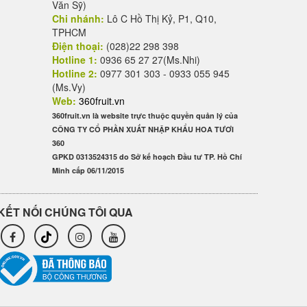
Văn Sỹ)
Chi nhánh:
Lô C Hồ Thị Kỷ, P1, Q10,
TPHCM
Điện thoại:
(028)22 298 398
Hotline 1:
0936 65 27 27(Ms.Nhi)
Hotline 2:
0977 301 303 - 0933 055 945
(Ms.Vy)
Web:
360fruit.vn
360fruit.vn là website trực thuộc quyền quản lý của
CÔNG TY CỔ PHẦN XUẤT NHẬP KHẨU HOA TƯƠI
360
GPKD 0313524315 do Sở kế hoạch Đầu tư TP. Hồ Chí
Minh cấp 06/11/2015
KẾT NỐI CHÚNG TÔI QUA