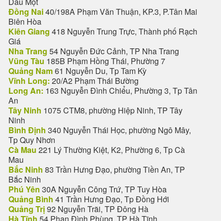
Dầu Một
Đồng Nai
40/198A Phạm Văn Thuận, KP.3, P.Tân Mai
Biên Hòa
Kiên Giang
418 Nguyễn Trung Trực, Thành phố Rạch
Giá
Nha Trang
54 Nguyễn Đức Cảnh, TP Nha Trang
Vũng Tàu
185B Phạm Hồng Thái, Phường 7
Quảng Nam
61 Nguyễn Du, Tp Tam Kỳ
Vĩnh Long:
20/A2 Phạm Thái Bường
Long An:
163 Nguyễn Đình Chiểu, Phường 3, Tp Tân
An
Tây Ninh
1075 CTM8, phường Hiệp Ninh, TP Tây
Ninh
Bình Định
340 Nguyễn Thái Học, phường Ngô Mây,
Tp Quy Nhơn
Cà Mau
221 Lý Thường Kiệt, K2, Phường 6, Tp Cà
Mau
Bắc Ninh
83 Trần Hưng Đạo, phường Tiền An, TP
Bắc Ninh
Phú Yên
30A Nguyễn Công Trứ, TP Tuy Hòa
Quảng Bình
41 Trần Hưng Đạo, Tp Đồng Hới
Quảng Trị
92 Nguyễn Trãi, TP Đông Hà
Hà Tĩnh
54 Phan Đình Phùng, TP Hà Tĩnh