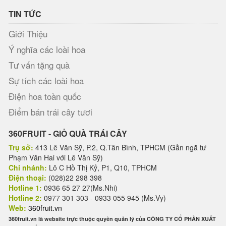
TIN TỨC
Giới Thiệu
Ý nghĩa các loài hoa
Tư vấn tặng quà
Sự tích các loài hoa
Điện hoa toàn quốc
Điểm bán trái cây tươi
360FRUIT - GIỎ QUÀ TRÁI CÂY
Trụ sở:
413 Lê Văn Sỹ, P.2, Q.Tân Bình, TPHCM (Gần ngã tư
Phạm Văn Hai với Lê Văn Sỹ)
Chi nhánh:
Lô C Hồ Thị Kỷ, P1, Q10, TPHCM
Điện thoại:
(028)22 298 398
Hotline 1:
0936 65 27 27(Ms.Nhi)
Hotline 2:
0977 301 303 - 0933 055 945 (Ms.Vy)
Web:
360fruit.vn
360fruit.vn là website trực thuộc quyền quản lý của CÔNG TY CỔ PHẦN XUẤT