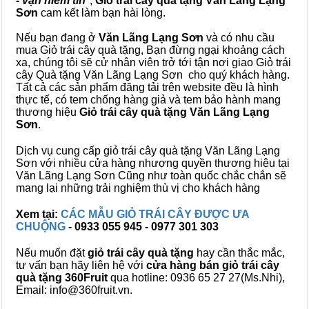
- vạn niềm tin
",
Giỏ trái cây
quà tặng
Văn Lãng Lạng
Sơn
cam kết làm bạn hài lòng.
Nếu bạn đang ở
Văn Lãng Lạng Sơn
và có nhu cầu
mua Giỏ trái cây quà tặng, Bạn đừng ngại khoảng cách
xa, chúng tôi sẽ cử nhân viên trở tới tận nơi giao Giỏ trái
cây Quà tặng Văn Lãng Lạng Sơn cho quý khách hàng.
Tất cả các sản phẩm đăng tải trên website đều là hình
thực tế, có tem chống hàng giả và tem bảo hành mang
thương hiệu
Giỏ trái cây quà tặng Văn Lãng Lạng
Sơn
.
Dịch vụ cung cấp giỏ trái cây quà tặng Văn Lãng Lạng
Sơn với nhiều cửa hàng nhượng quyền thương hiệu tại
Văn Lãng Lạng Sơn Cũng như toàn quốc chắc chắn sẽ
mang lại những trải nghiệm thù vị cho khách hàng
Xem tại:
CÁC MẪU GIỎ TRÁI CÂY ĐƯỢC ƯA
CHUỘNG
- 0933 055 945 - 0977 301 303
Nếu muốn đặt
giỏ trái cây quà tặng
hay cần thắc mắc,
tư vấn bạn hãy liên hệ với
cửa hàng bán
giỏ trái cây
quà tặng
360Fruit
qua hotline: 0936 65 27 27(Ms.Nhi),
Email: info@360fruit.vn.