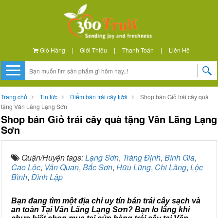
Giỏ Hàng
|
Giới Thiệu
|
Thanh Toán
|
Liên Hệ
Trang chủ
Tin tức
Điểm bán trái cây tươi
Shop bán Giỏ trái cây quà
tặng Văn Lãng Lạng Sơn
Shop bán Giỏ trái cây quà tặng Văn Lãng Lạng
Sơn
Quận/Huyện tags:
Lạng Sơn
,
Tràng Định
,
Bình Gia
,
Cao Lộc
,
Văn Quan
,
Bắc Sơn
,
Hữu Lũng
,
Chi Lăng
,
Lộc
Bình
,
Đình Lập
Bạn đang tìm một địa chỉ uy tín bán trái cây sạch và
an toàn Tại Văn Lãng Lạng Sơn? Bạn lo lắng khi