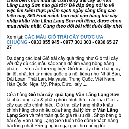
chưa biết chọn mua tại cửa hàng trái cây tại Văn
Lãng Lạng Sơn nào giá tốt? Để đáp ứng nỗi lo về
việc tìm kiếm thực phẩm sạch ngày càng tăng cao
hiện nay, 360 Fruit mách bạn một cửa hàng trái cây
nhập khẩu Văn Lãng Lạng Sơn nổi tiếng, được chọn
mua nhiều nhất. Cùng theo dõi bài viết dưới đây nhé!
Xem tại:
CÁC MẪU GIỎ TRÁI CÂY ĐƯỢC ƯA
CHUỘNG
- 0933 055 945 - 0977 301 303 - 0936 65 27
27
Đa dạng các loại Giỏ trái cây quà tặng như Giỏ trái cây
với đầy đủ các màu sắc xanh đỏ tím vàng hồng trắng
phấn...... với các thương hiệu Giỏ trái cây chính hãng uy
tín tốt nhất tới từ nhiều quốc gia nổi tiếng như Nhật Bản,
Đài Loan, Thái Lan, Malyasia, Trung Quốc, Việt Nam,
Hàn Quốc, Nga, Mỹ, Pháp, Đức, Italy.....
Cửa hàng
Giỏ trái cây quà tặng Văn Lãng Lạng Sơn
là nhà cung cấp & phân phối chính thức các loại Giỏ trái
cây cao cấp chính hiệu, Giỏ trái cây hàng nhập khẩu
chính hãng cho nhiều cửa hàng đại lý lớn ở
Văn Lãng
Lạng Sơn
và trên toàn quốc giá rẻ ưu đãi. Shop bán giỏ
trái cây Văn Lãng Lạng Sơn luôn bảo đảm khách hàng
hài lòng nhất. Đừng ngần ngại gọi cho chúng tôi