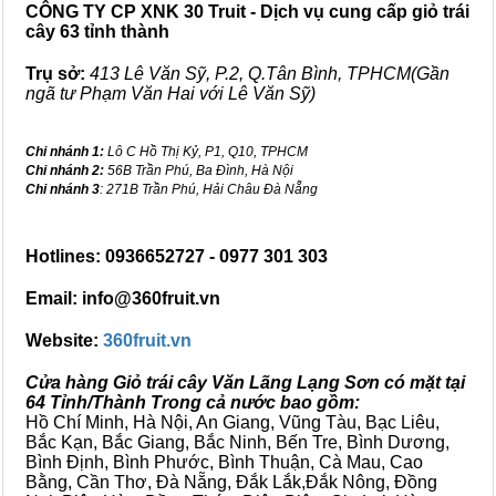
CÔNG TY CP XNK 30 Truit - Dịch vụ cung cấp giỏ trái
cây 63 tỉnh thành
Trụ sở:
413 Lê Văn Sỹ, P.2, Q.Tân Bình, TPHCM(Gần
ngã tư Phạm Văn Hai với Lê Văn Sỹ)
Chi nhánh 1:
Lô C Hồ Thị Kỷ, P1, Q10, TPHCM
Chi nhánh 2:
56B Trần Phú, Ba Đình, Hà Nội
Chi nhánh 3
: 271B Trần Phú, Hải Châu Đà Nẵng
Hotlines: 0936652727 - 0977 301 303
Email: info@360fruit.vn
Website:
360fruit.vn
Cửa hàng Giỏ trái cây Văn Lãng Lạng Sơn có mặt tại
64 Tỉnh/Thành Trong cả nước bao gồm:
Hồ Chí Minh, Hà Nội, An Giang, Vũng Tàu, Bạc Liêu,
Bắc Kạn, Bắc Giang, Bắc Ninh, Bến Tre, Bình Dương,
Bình Định, Bình Phước, Bình Thuận, Cà Mau, Cao
Bằng, Cần Thơ, Đà Nẵng, Đắk Lắk,Đắk Nông, Đồng