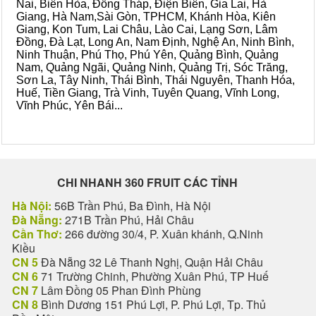
Nai, Biên Hòa, Đồng Tháp, Điện Biên, Gia Lai, Hà
Giang, Hà Nam,Sài Gòn, TPHCM, Khánh Hòa, Kiên
Giang, Kon Tum, Lai Châu, Lào Cai, Lạng Sơn, Lâm
Đồng, Đà Lạt, Long An, Nam Định, Nghệ An, Ninh Bình,
Ninh Thuận, Phú Thọ, Phú Yên, Quảng Bình, Quảng
Nam, Quảng Ngãi, Quảng Ninh, Quảng Trị, Sóc Trăng,
Sơn La, Tây Ninh, Thái Bình, Thái Nguyên, Thanh Hóa,
Huế, Tiền Giang, Trà Vinh, Tuyên Quang, Vĩnh Long,
Vĩnh Phúc, Yên Bái...
CHI NHANH 360 FRUIT CÁC TỈNH
Hà Nội:
56B Trần Phú, Ba Đình, Hà Nội
Đà Nẵng:
271B Trần Phú, Hải Châu
Cần Thơ:
266 đường 30/4, P. Xuân khánh, Q.Ninh
Kiều
CN 5
Đà Nẵng 32 Lê Thanh Nghị, Quận Hải Châu
CN 6
71 Trường Chinh, Phường Xuân Phú, TP Huế
CN 7
Lâm Đồng 05 Phan Đình Phùng
CN 8
Bình Dương 151 Phú Lợi, P. Phú Lợi, Tp. Thủ