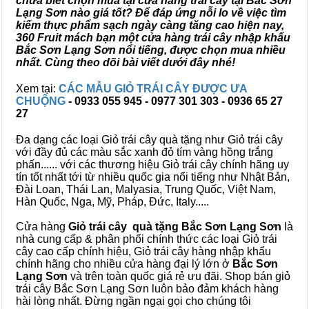
chưa biết chọn mua tại cửa hàng trái cây tại Bắc Sơn
Lạng Sơn nào giá tốt? Để đáp ứng nỗi lo về việc tìm
kiếm thực phẩm sạch ngày càng tăng cao hiện nay,
360 Fruit mách bạn một cửa hàng trái cây nhập khẩu
Bắc Sơn Lạng Sơn nổi tiếng, được chọn mua nhiều
nhất. Cùng theo dõi bài viết dưới đây nhé!
Xem tại:
CÁC MẪU GIỎ TRÁI CÂY ĐƯỢC ƯA
CHUỘNG
- 0933 055 945 - 0977 301 303 - 0936 65 27
27
Đa dạng các loại Giỏ trái cây quà tặng như Giỏ trái cây
với đầy đủ các màu sắc xanh đỏ tím vàng hồng trắng
phấn...... với các thương hiệu Giỏ trái cây chính hãng uy
tín tốt nhất tới từ nhiều quốc gia nổi tiếng như Nhật Bản,
Đài Loan, Thái Lan, Malyasia, Trung Quốc, Việt Nam,
Hàn Quốc, Nga, Mỹ, Pháp, Đức, Italy.....
Cửa hàng
Giỏ trái cây quà tặng Bắc Sơn Lạng Sơn
là
nhà cung cấp & phân phối chính thức các loại Giỏ trái
cây cao cấp chính hiệu, Giỏ trái cây hàng nhập khẩu
chính hãng cho nhiều cửa hàng đại lý lớn ở
Bắc Sơn
Lạng Sơn
và trên toàn quốc giá rẻ ưu đãi. Shop bán giỏ
trái cây Bắc Sơn Lạng Sơn luôn bảo đảm khách hàng
hài lòng nhất. Đừng ngần ngại gọi cho chúng tôi