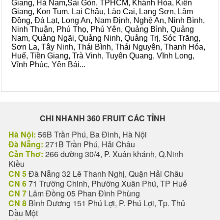
Giang, Hà Nam,Sài Gòn, TPHCM, Khánh Hòa, Kiên
Giang, Kon Tum, Lai Châu, Lào Cai, Lạng Sơn, Lâm
Đồng, Đà Lạt, Long An, Nam Định, Nghệ An, Ninh Bình,
Ninh Thuận, Phú Thọ, Phú Yên, Quảng Bình, Quảng
Nam, Quảng Ngãi, Quảng Ninh, Quảng Trị, Sóc Trăng,
Sơn La, Tây Ninh, Thái Bình, Thái Nguyên, Thanh Hóa,
Huế, Tiền Giang, Trà Vinh, Tuyên Quang, Vĩnh Long,
Vĩnh Phúc, Yên Bái...
CHI NHANH 360 FRUIT CÁC TỈNH
Hà Nội:
56B Trần Phú, Ba Đình, Hà Nội
Đà Nẵng:
271B Trần Phú, Hải Châu
Cần Thơ:
266 đường 30/4, P. Xuân khánh, Q.Ninh
Kiều
CN 5
Đà Nẵng 32 Lê Thanh Nghị, Quận Hải Châu
CN 6
71 Trường Chinh, Phường Xuân Phú, TP Huế
CN 7
Lâm Đồng 05 Phan Đình Phùng
CN 8
Bình Dương 151 Phú Lợi, P. Phú Lợi, Tp. Thủ
Dầu Một