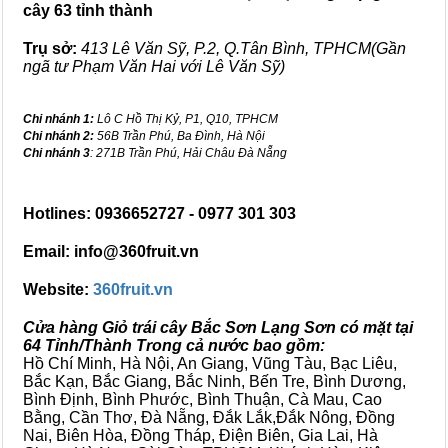
cây 63 tỉnh thành
Trụ sở:
413 Lê Văn Sỹ, P.2, Q.Tân Bình, TPHCM(Gần
ngã tư Phạm Văn Hai với Lê Văn Sỹ)
Chi nhánh 1:
Lô C Hồ Thị Kỷ, P1, Q10, TPHCM
Chi nhánh 2:
56B Trần Phú, Ba Đình, Hà Nội
Chi nhánh 3
: 271B Trần Phú, Hải Châu Đà Nẵng
Hotlines: 0936652727 - 0977 301 303
Email: info@360fruit.vn
Website:
360fruit.vn
Cửa hàng Giỏ trái cây Bắc Sơn Lạng Sơn có mặt tại
64 Tỉnh/Thành Trong cả nước bao gồm:
Hồ Chí Minh, Hà Nội, An Giang, Vũng Tàu, Bạc Liêu,
Bắc Kạn, Bắc Giang, Bắc Ninh, Bến Tre, Bình Dương,
Bình Định, Bình Phước, Bình Thuận, Cà Mau, Cao
Bằng, Cần Thơ, Đà Nẵng, Đắk Lắk,Đắk Nông, Đồng
Nai, Biên Hòa, Đồng Tháp, Điện Biên, Gia Lai, Hà