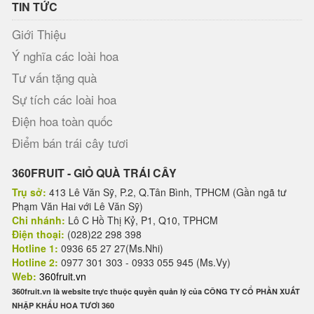
TIN TỨC
Giới Thiệu
Ý nghĩa các loài hoa
Tư vấn tặng quà
Sự tích các loài hoa
Điện hoa toàn quốc
Điểm bán trái cây tươi
360FRUIT - GIỎ QUÀ TRÁI CÂY
Trụ sở:
413 Lê Văn Sỹ, P.2, Q.Tân Bình, TPHCM (Gần ngã tư
Phạm Văn Hai với Lê Văn Sỹ)
Chi nhánh:
Lô C Hồ Thị Kỷ, P1, Q10, TPHCM
Điện thoại:
(028)22 298 398
Hotline 1:
0936 65 27 27(Ms.Nhi)
Hotline 2:
0977 301 303 - 0933 055 945 (Ms.Vy)
Web:
360fruit.vn
360fruit.vn là website trực thuộc quyền quản lý của CÔNG TY CỔ PHẦN XUẤT
NHẬP KHẨU HOA TƯƠI 360