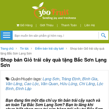
Giỏ Hàng
|
Giới Thiệu
|
Thanh Toán
|
Liên Hệ
Trang chủ
Tin tức
Điểm bán trái cây tươi
Shop bán Giỏ trái cây quà
tặng Bắc Sơn Lạng Sơn
Shop bán Giỏ trái cây quà tặng Bắc Sơn Lạng
Sơn
Quận/Huyện tags:
Lạng Sơn
,
Tràng Định
,
Bình Gia
,
Văn Lãng
,
Cao Lộc
,
Văn Quan
,
Hữu Lũng
,
Chi Lăng
,
Lộc
Bình
,
Đình Lập
Bạn đang tìm một địa chỉ uy tín bán trái cây sạch và
an toàn Tại Bắc Sơn Lạng Sơn? Bạn lo lắng khi