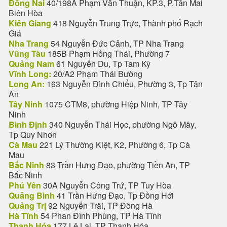
Đồng Nai
40/198A Phạm Văn Thuận, KP.3, P.Tân Mai
Biên Hòa
Kiên Giang
418 Nguyễn Trung Trực, Thành phố Rạch
Giá
Nha Trang
54 Nguyễn Đức Cảnh, TP Nha Trang
Vũng Tàu
185B Phạm Hồng Thái, Phường 7
Quảng Nam
61 Nguyễn Du, Tp Tam Kỳ
Vĩnh Long:
20/A2 Phạm Thái Bường
Long An:
163 Nguyễn Đình Chiểu, Phường 3, Tp Tân
An
Tây Ninh
1075 CTM8, phường Hiệp Ninh, TP Tây
Ninh
Bình Định
340 Nguyễn Thái Học, phường Ngô Mây,
Tp Quy Nhơn
Cà Mau
221 Lý Thường Kiệt, K2, Phường 6, Tp Cà
Mau
Bắc Ninh
83 Trần Hưng Đạo, phường Tiền An, TP
Bắc Ninh
Phú Yên
30A Nguyễn Công Trứ, TP Tuy Hòa
Quảng Bình
41 Trần Hưng Đạo, Tp Đồng Hới
Quảng Trị
92 Nguyễn Trãi, TP Đông Hà
Hà Tĩnh
54 Phan Đình Phùng, TP Hà Tĩnh
Thanh Hóa
177 Lê Lai, TP Thanh Hóa