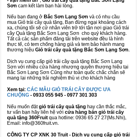
- vạn niềm tin
",
Giỏ trái cây
quà tặng
Bắc Sơn Lạng
Sơn
cam kết làm bạn hài lòng.
Nếu bạn đang ở
Bắc Sơn Lạng Sơn
và có nhu cầu
mua Giỏ trái cây quà tặng, Bạn đừng ngại khoảng cách
xa, chúng tôi sẽ cử nhân viên trở tới tận nơi giao Giỏ trái
cây Quà tặng Bắc Sơn Lạng Sơn cho quý khách hàng.
Tất cả các sản phẩm đăng tải trên website đều là hình
thực tế, có tem chống hàng giả và tem bảo hành mang
thương hiệu
Giỏ trái cây quà tặng Bắc Sơn Lạng Sơn
.
Dịch vụ cung cấp giỏ trái cây quà tặng Bắc Sơn Lạng
Sơn với nhiều cửa hàng nhượng quyền thương hiệu tại
Bắc Sơn Lạng Sơn Cũng như toàn quốc chắc chắn sẽ
mang lại những trải nghiệm thù vị cho khách hàng
Xem tại:
CÁC MẪU GIỎ TRÁI CÂY ĐƯỢC ƯA
CHUỘNG
- 0933 055 945 - 0977 301 303
Nếu muốn đặt
giỏ trái cây quà tặng
hay cần thắc mắc,
tư vấn bạn hãy liên hệ với
cửa hàng bán
giỏ trái cây
quà tặng
360Fruit
qua hotline: 0936 65 27 27(Ms.Nhi),
Email: info@360fruit.vn.
CÔNG TY CP XNK 30 Truit - Dịch vụ cung cấp giỏ trái