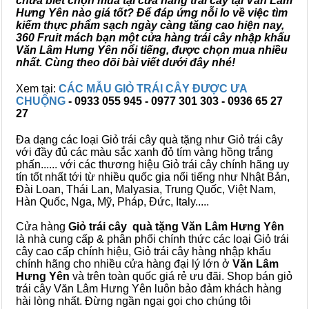
chưa biết chọn mua tại cửa hàng trái cây tại Văn Lâm
Hưng Yên nào giá tốt? Để đáp ứng nỗi lo về việc tìm
kiếm thực phẩm sạch ngày càng tăng cao hiện nay,
360 Fruit mách bạn một cửa hàng trái cây nhập khẩu
Văn Lâm Hưng Yên nổi tiếng, được chọn mua nhiều
nhất. Cùng theo dõi bài viết dưới đây nhé!
Xem tại:
CÁC MẪU GIỎ TRÁI CÂY ĐƯỢC ƯA
CHUỘNG
- 0933 055 945 - 0977 301 303 - 0936 65 27
27
Đa dạng các loại Giỏ trái cây quà tặng như Giỏ trái cây
với đầy đủ các màu sắc xanh đỏ tím vàng hồng trắng
phấn...... với các thương hiệu Giỏ trái cây chính hãng uy
tín tốt nhất tới từ nhiều quốc gia nổi tiếng như Nhật Bản,
Đài Loan, Thái Lan, Malyasia, Trung Quốc, Việt Nam,
Hàn Quốc, Nga, Mỹ, Pháp, Đức, Italy.....
Cửa hàng
Giỏ trái cây quà tặng Văn Lâm Hưng Yên
là nhà cung cấp & phân phối chính thức các loại Giỏ trái
cây cao cấp chính hiệu, Giỏ trái cây hàng nhập khẩu
chính hãng cho nhiều cửa hàng đại lý lớn ở
Văn Lâm
Hưng Yên
và trên toàn quốc giá rẻ ưu đãi. Shop bán giỏ
trái cây Văn Lâm Hưng Yên luôn bảo đảm khách hàng
hài lòng nhất. Đừng ngần ngại gọi cho chúng tôi