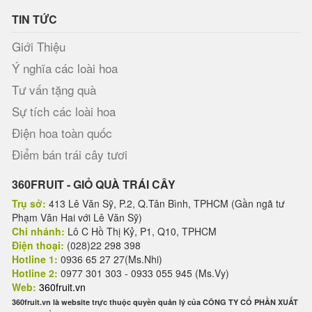
TIN TỨC
Giới Thiệu
Ý nghĩa các loài hoa
Tư vấn tặng quà
Sự tích các loài hoa
Điện hoa toàn quốc
Điểm bán trái cây tươi
360FRUIT - GIỎ QUÀ TRÁI CÂY
Trụ sở:
413 Lê Văn Sỹ, P.2, Q.Tân Bình, TPHCM (Gần ngã tư
Phạm Văn Hai với Lê Văn Sỹ)
Chi nhánh:
Lô C Hồ Thị Kỷ, P1, Q10, TPHCM
Điện thoại:
(028)22 298 398
Hotline 1:
0936 65 27 27(Ms.Nhi)
Hotline 2:
0977 301 303 - 0933 055 945 (Ms.Vy)
Web:
360fruit.vn
360fruit.vn là website trực thuộc quyền quản lý của CÔNG TY CỔ PHẦN XUẤT