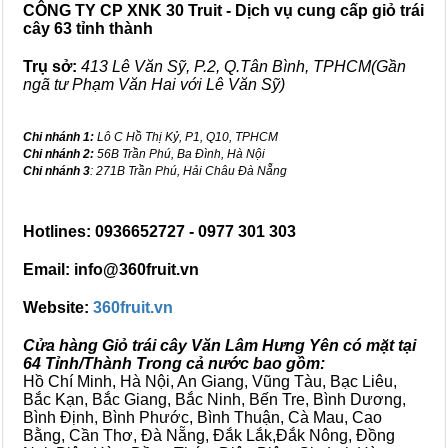
CÔNG TY CP XNK 30 Truit - Dịch vụ cung cấp giỏ trái
cây 63 tỉnh thành
Trụ sở:
413 Lê Văn Sỹ, P.2, Q.Tân Bình, TPHCM(Gần
ngã tư Phạm Văn Hai với Lê Văn Sỹ)
Chi nhánh 1:
Lô C Hồ Thị Kỷ, P1, Q10, TPHCM
Chi nhánh 2:
56B Trần Phú, Ba Đình, Hà Nội
Chi nhánh 3
: 271B Trần Phú, Hải Châu Đà Nẵng
Hotlines: 0936652727 - 0977 301 303
Email: info@360fruit.vn
Website:
360fruit.vn
Cửa hàng Giỏ trái cây Văn Lâm Hưng Yên có mặt tại
64 Tỉnh/Thành Trong cả nước bao gồm:
Hồ Chí Minh, Hà Nội, An Giang, Vũng Tàu, Bạc Liêu,
Bắc Kạn, Bắc Giang, Bắc Ninh, Bến Tre, Bình Dương,
Bình Định, Bình Phước, Bình Thuận, Cà Mau, Cao
Bằng, Cần Thơ, Đà Nẵng, Đắk Lắk,Đắk Nông, Đồng