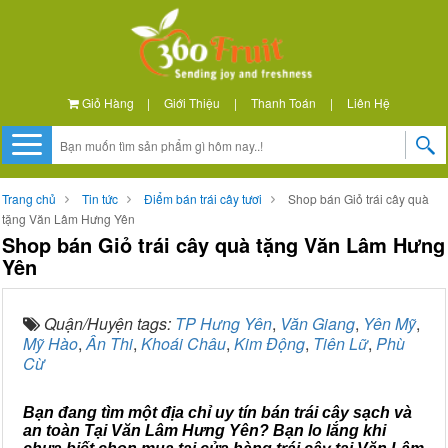
Giỏ Hàng
|
Giới Thiệu
|
Thanh Toán
|
Liên Hệ
Trang chủ
Tin tức
Điểm bán trái cây tươi
Shop bán Giỏ trái cây quà
tặng Văn Lâm Hưng Yên
Shop bán Giỏ trái cây quà tặng Văn Lâm Hưng
Yên
Quận/Huyện tags:
TP Hưng Yên
,
Văn Giang
,
Yên Mỹ
,
Mỹ Hào
,
Ân Thi
,
Khoái Châu
,
Kim Động
,
Tiên Lữ
,
Phù
Cừ
Bạn đang tìm một địa chỉ uy tín bán trái cây sạch và
an toàn Tại Văn Lâm Hưng Yên? Bạn lo lắng khi