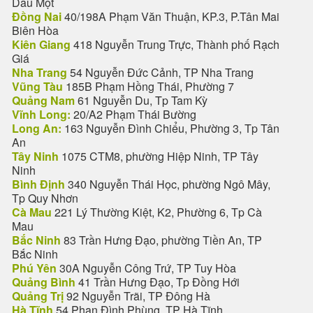
Dầu Một
Đồng Nai
40/198A Phạm Văn Thuận, KP.3, P.Tân Mai
Biên Hòa
Kiên Giang
418 Nguyễn Trung Trực, Thành phố Rạch
Giá
Nha Trang
54 Nguyễn Đức Cảnh, TP Nha Trang
Vũng Tàu
185B Phạm Hồng Thái, Phường 7
Quảng Nam
61 Nguyễn Du, Tp Tam Kỳ
Vĩnh Long:
20/A2 Phạm Thái Bường
Long An:
163 Nguyễn Đình Chiểu, Phường 3, Tp Tân
An
Tây Ninh
1075 CTM8, phường Hiệp Ninh, TP Tây
Ninh
Bình Định
340 Nguyễn Thái Học, phường Ngô Mây,
Tp Quy Nhơn
Cà Mau
221 Lý Thường Kiệt, K2, Phường 6, Tp Cà
Mau
Bắc Ninh
83 Trần Hưng Đạo, phường Tiền An, TP
Bắc Ninh
Phú Yên
30A Nguyễn Công Trứ, TP Tuy Hòa
Quảng Bình
41 Trần Hưng Đạo, Tp Đồng Hới
Quảng Trị
92 Nguyễn Trãi, TP Đông Hà
Hà Tĩnh
54 Phan Đình Phùng, TP Hà Tĩnh