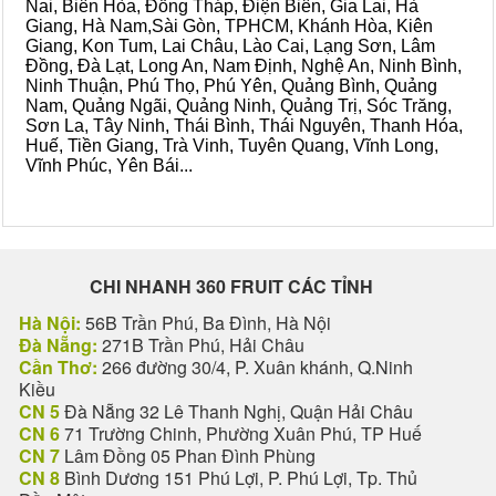
Nai, Biên Hòa, Đồng Tháp, Điện Biên, Gia Lai, Hà
Giang, Hà Nam,Sài Gòn, TPHCM, Khánh Hòa, Kiên
Giang, Kon Tum, Lai Châu, Lào Cai, Lạng Sơn, Lâm
Đồng, Đà Lạt, Long An, Nam Định, Nghệ An, Ninh Bình,
Ninh Thuận, Phú Thọ, Phú Yên, Quảng Bình, Quảng
Nam, Quảng Ngãi, Quảng Ninh, Quảng Trị, Sóc Trăng,
Sơn La, Tây Ninh, Thái Bình, Thái Nguyên, Thanh Hóa,
Huế, Tiền Giang, Trà Vinh, Tuyên Quang, Vĩnh Long,
Vĩnh Phúc, Yên Bái...
CHI NHANH 360 FRUIT CÁC TỈNH
Hà Nội:
56B Trần Phú, Ba Đình, Hà Nội
Đà Nẵng:
271B Trần Phú, Hải Châu
Cần Thơ:
266 đường 30/4, P. Xuân khánh, Q.Ninh
Kiều
CN 5
Đà Nẵng 32 Lê Thanh Nghị, Quận Hải Châu
CN 6
71 Trường Chinh, Phường Xuân Phú, TP Huế
CN 7
Lâm Đồng 05 Phan Đình Phùng
CN 8
Bình Dương 151 Phú Lợi, P. Phú Lợi, Tp. Thủ