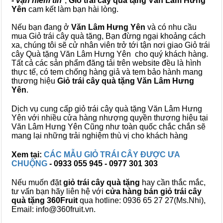
- vạn niềm tin
",
Giỏ trái cây
quà tặng
Văn Lâm Hưng
Yên
cam kết làm bạn hài lòng.
Nếu bạn đang ở
Văn Lâm Hưng Yên
và có nhu cầu
mua Giỏ trái cây quà tặng, Bạn đừng ngại khoảng cách
xa, chúng tôi sẽ cử nhân viên trở tới tận nơi giao Giỏ trái
cây Quà tặng Văn Lâm Hưng Yên cho quý khách hàng.
Tất cả các sản phẩm đăng tải trên website đều là hình
thực tế, có tem chống hàng giả và tem bảo hành mang
thương hiệu
Giỏ trái cây quà tặng Văn Lâm Hưng
Yên
.
Dịch vụ cung cấp giỏ trái cây quà tặng Văn Lâm Hưng
Yên với nhiều cửa hàng nhượng quyền thương hiệu tại
Văn Lâm Hưng Yên Cũng như toàn quốc chắc chắn sẽ
mang lại những trải nghiệm thù vị cho khách hàng
Xem tại:
CÁC MẪU GIỎ TRÁI CÂY ĐƯỢC ƯA
CHUỘNG
- 0933 055 945 - 0977 301 303
Nếu muốn đặt
giỏ trái cây quà tặng
hay cần thắc mắc,
tư vấn bạn hãy liên hệ với
cửa hàng bán
giỏ trái cây
quà tặng
360Fruit
qua hotline: 0936 65 27 27(Ms.Nhi),
Email: info@360fruit.vn.