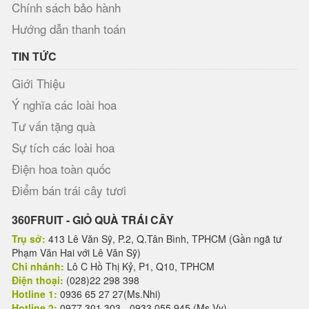
Chính sách bảo hành
Hướng dẫn thanh toán
TIN TỨC
Giới Thiệu
Ý nghĩa các loài hoa
Tư vấn tặng quà
Sự tích các loài hoa
Điện hoa toàn quốc
Điểm bán trái cây tươi
360FRUIT - GIỎ QUÀ TRÁI CÂY
Trụ sở:
413 Lê Văn Sỹ, P.2, Q.Tân Bình, TPHCM (Gần ngã tư
Phạm Văn Hai với Lê Văn Sỹ)
Chi nhánh:
Lô C Hồ Thị Kỷ, P1, Q10, TPHCM
Điện thoại:
(028)22 298 398
Hotline 1:
0936 65 27 27(Ms.Nhi)
Hotline 2:
0977 301 303 - 0933 055 945 (Ms.Vy)