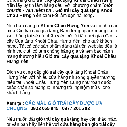
Cửa hàng
Giỏ trái cây quà tặng Khoái Châu Hưng
Yên
lấy uy tín làm hàng đầu, với phương châm "
một
chữ tín - vạn niềm tin
",
Giỏ trái cây
quà tặng
Khoái
Châu Hưng Yên
cam kết làm bạn hài lòng.
Nếu bạn đang ở
Khoái Châu Hưng Yên
và có nhu cầu
mua Giỏ trái cây quà tặng, Bạn đừng ngại khoảng cách
xa, chúng tôi sẽ cử nhân viên trở tới tận nơi giao Giỏ trái
cây Quà tặng Khoái Châu Hưng Yên cho quý khách
hàng. Tất cả các sản phẩm đăng tải trên website đều là
hình thực tế, có tem chống hàng giả và tem bảo hành
mang thương hiệu
Giỏ trái cây quà tặng Khoái Châu
Hưng Yên
.
Dịch vụ cung cấp giỏ trái cây quà tặng Khoái Châu
Hưng Yên với nhiều cửa hàng nhượng quyền thương
hiệu tại Khoái Châu Hưng Yên Cũng như toàn quốc
chắc chắn sẽ mang lại những trải nghiệm thù vị cho
khách hàng
Xem tại:
CÁC MẪU GIỎ TRÁI CÂY ĐƯỢC ƯA
CHUỘNG
- 0933 055 945 - 0977 301 303
Nếu muốn đặt
giỏ trái cây quà tặng
hay cần thắc mắc,
tư vấn bạn hãy liên hệ với
cửa hàng bán
giỏ trái cây