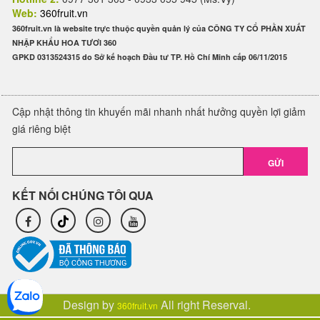
Web:
360fruit.vn
360fruit.vn là website trực thuộc quyền quản lý của CÔNG TY CỔ PHẦN XUẤT
NHẬP KHẨU HOA TƯƠI 360
GPKD 0313524315 do Sở kế hoạch Đầu tư TP. Hồ Chí Minh cấp 06/11/2015
Cập nhật thông tin khuyến mãi nhanh nhất hưởng quyền lợi giảm
giá riêng biệt
GỬI
KẾT NỐI CHÚNG TÔI QUA
Design by
All right Reserval.
360fruit.vn