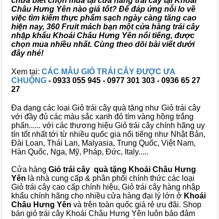
chưa biết chọn mua tại cửa hàng trái cây tại Khoái
Châu Hưng Yên nào giá tốt? Để đáp ứng nỗi lo về
việc tìm kiếm thực phẩm sạch ngày càng tăng cao
hiện nay, 360 Fruit mách bạn một cửa hàng trái cây
nhập khẩu Khoái Châu Hưng Yên nổi tiếng, được
chọn mua nhiều nhất. Cùng theo dõi bài viết dưới
đây nhé!
Xem tại:
CÁC MẪU GIỎ TRÁI CÂY ĐƯỢC ƯA
CHUỘNG
- 0933 055 945 - 0977 301 303 - 0936 65 27
27
Đa dạng các loại Giỏ trái cây quà tặng như Giỏ trái cây
với đầy đủ các màu sắc xanh đỏ tím vàng hồng trắng
phấn...... với các thương hiệu Giỏ trái cây chính hãng uy
tín tốt nhất tới từ nhiều quốc gia nổi tiếng như Nhật Bản,
Đài Loan, Thái Lan, Malyasia, Trung Quốc, Việt Nam,
Hàn Quốc, Nga, Mỹ, Pháp, Đức, Italy.....
Cửa hàng
Giỏ trái cây quà tặng Khoái Châu Hưng
Yên
là nhà cung cấp & phân phối chính thức các loại
Giỏ trái cây cao cấp chính hiệu, Giỏ trái cây hàng nhập
khẩu chính hãng cho nhiều cửa hàng đại lý lớn ở
Khoái
Châu Hưng Yên
và trên toàn quốc giá rẻ ưu đãi. Shop
bán giỏ trái cây Khoái Châu Hưng Yên luôn bảo đảm