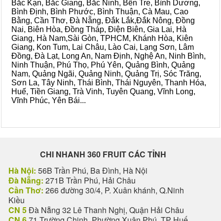
Bắc Kạn, Bắc Giang, Bắc Ninh, Bến Tre, Bình Dương,
Bình Định, Bình Phước, Bình Thuận, Cà Mau, Cao
Bằng, Cần Thơ, Đà Nẵng, Đắk Lắk,Đắk Nông, Đồng
Nai, Biên Hòa, Đồng Tháp, Điện Biên, Gia Lai, Hà
Giang, Hà Nam,Sài Gòn, TPHCM, Khánh Hòa, Kiên
Giang, Kon Tum, Lai Châu, Lào Cai, Lạng Sơn, Lâm
Đồng, Đà Lạt, Long An, Nam Định, Nghệ An, Ninh Bình,
Ninh Thuận, Phú Thọ, Phú Yên, Quảng Bình, Quảng
Nam, Quảng Ngãi, Quảng Ninh, Quảng Trị, Sóc Trăng,
Sơn La, Tây Ninh, Thái Bình, Thái Nguyên, Thanh Hóa,
Huế, Tiền Giang, Trà Vinh, Tuyên Quang, Vĩnh Long,
Vĩnh Phúc, Yên Bái...
CHI NHANH 360 FRUIT CÁC TỈNH
Hà Nội:
56B Trần Phú, Ba Đình, Hà Nội
Đà Nẵng:
271B Trần Phú, Hải Châu
Cần Thơ:
266 đường 30/4, P. Xuân khánh, Q.Ninh
Kiều
CN 5
Đà Nẵng 32 Lê Thanh Nghị, Quận Hải Châu
CN 6
71 Trường Chinh, Phường Xuân Phú, TP Huế