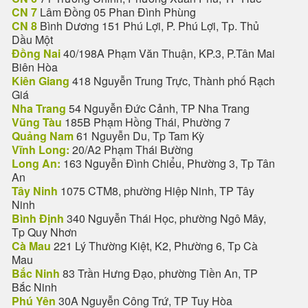
CN 7
Lâm Đồng 05 Phan Đình Phùng
CN 8
Bình Dương 151 Phú Lợi, P. Phú Lợi, Tp. Thủ
Dầu Một
Đồng Nai
40/198A Phạm Văn Thuận, KP.3, P.Tân Mai
Biên Hòa
Kiên Giang
418 Nguyễn Trung Trực, Thành phố Rạch
Giá
Nha Trang
54 Nguyễn Đức Cảnh, TP Nha Trang
Vũng Tàu
185B Phạm Hồng Thái, Phường 7
Quảng Nam
61 Nguyễn Du, Tp Tam Kỳ
Vĩnh Long:
20/A2 Phạm Thái Bường
Long An:
163 Nguyễn Đình Chiểu, Phường 3, Tp Tân
An
Tây Ninh
1075 CTM8, phường Hiệp Ninh, TP Tây
Ninh
Bình Định
340 Nguyễn Thái Học, phường Ngô Mây,
Tp Quy Nhơn
Cà Mau
221 Lý Thường Kiệt, K2, Phường 6, Tp Cà
Mau
Bắc Ninh
83 Trần Hưng Đạo, phường Tiền An, TP
Bắc Ninh
Phú Yên
30A Nguyễn Công Trứ, TP Tuy Hòa