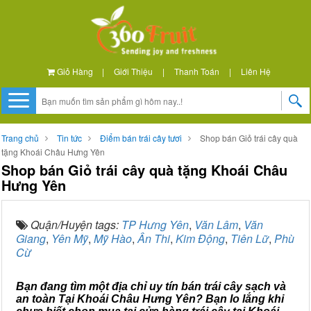
Giỏ Hàng
|
Giới Thiệu
|
Thanh Toán
|
Liên Hệ
Trang chủ
Tin tức
Điểm bán trái cây tươi
Shop bán Giỏ trái cây quà
tặng Khoái Châu Hưng Yên
Shop bán Giỏ trái cây quà tặng Khoái Châu
Hưng Yên
Quận/Huyện tags:
TP Hưng Yên
,
Văn Lâm
,
Văn
Giang
,
Yên Mỹ
,
Mỹ Hào
,
Ân Thi
,
Kim Động
,
Tiên Lữ
,
Phù
Cừ
Bạn đang tìm một địa chỉ uy tín bán trái cây sạch và
an toàn Tại Khoái Châu Hưng Yên? Bạn lo lắng khi