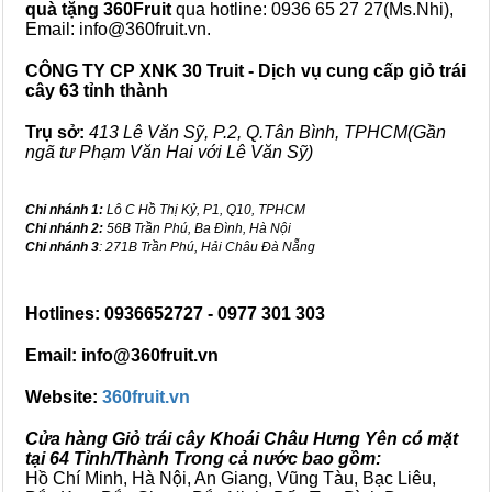
quà tặng
360Fruit
qua hotline: 0936 65 27 27(Ms.Nhi),
Email: info@360fruit.vn.
CÔNG TY CP XNK 30 Truit - Dịch vụ cung cấp giỏ trái
cây 63 tỉnh thành
Trụ sở:
413 Lê Văn Sỹ, P.2, Q.Tân Bình, TPHCM(Gần
ngã tư Phạm Văn Hai với Lê Văn Sỹ)
Chi nhánh 1:
Lô C Hồ Thị Kỷ, P1, Q10, TPHCM
Chi nhánh 2:
56B Trần Phú, Ba Đình, Hà Nội
Chi nhánh 3
: 271B Trần Phú, Hải Châu Đà Nẵng
Hotlines: 0936652727 - 0977 301 303
Email: info@360fruit.vn
Website:
360fruit.vn
Cửa hàng Giỏ trái cây Khoái Châu Hưng Yên có mặt
tại 64 Tỉnh/Thành Trong cả nước bao gồm:
Hồ Chí Minh, Hà Nội, An Giang, Vũng Tàu, Bạc Liêu,