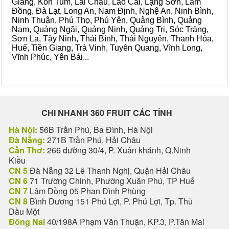
Giang, Kon Tum, Lai Châu, Lào Cai, Lạng Sơn, Lâm
Đồng, Đà Lạt, Long An, Nam Định, Nghệ An, Ninh Bình,
Ninh Thuận, Phú Thọ, Phú Yên, Quảng Bình, Quảng
Nam, Quảng Ngãi, Quảng Ninh, Quảng Trị, Sóc Trăng,
Sơn La, Tây Ninh, Thái Bình, Thái Nguyên, Thanh Hóa,
Huế, Tiền Giang, Trà Vinh, Tuyên Quang, Vĩnh Long,
Vĩnh Phúc, Yên Bái...
CHI NHANH 360 FRUIT CÁC TỈNH
Hà Nội:
56B Trần Phú, Ba Đình, Hà Nội
Đà Nẵng:
271B Trần Phú, Hải Châu
Cần Thơ:
266 đường 30/4, P. Xuân khánh, Q.Ninh
Kiều
CN 5
Đà Nẵng 32 Lê Thanh Nghị, Quận Hải Châu
CN 6
71 Trường Chinh, Phường Xuân Phú, TP Huế
CN 7
Lâm Đồng 05 Phan Đình Phùng
CN 8
Bình Dương 151 Phú Lợi, P. Phú Lợi, Tp. Thủ
Dầu Một
Đồng Nai
40/198A Phạm Văn Thuận, KP.3, P.Tân Mai