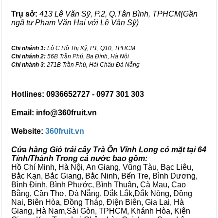
Trụ sở:
413 Lê Văn Sỹ, P.2, Q.Tân Bình, TPHCM(Gần
ngã tư Phạm Văn Hai với Lê Văn Sỹ)
Chi nhánh 1:
Lô C Hồ Thị Kỷ, P1, Q10, TPHCM
Chi nhánh 2:
56B Trần Phú, Ba Đình, Hà Nội
Chi nhánh 3
: 271B Trần Phú, Hải Châu Đà Nẵng
Hotlines: 0936652727 - 0977 301 303
Email: info@360fruit.vn
Website:
360fruit.vn
Cửa hàng Giỏ trái cây Trà Ôn Vĩnh Long có mặt tại 64
Tỉnh/Thành Trong cả nước bao gồm:
Hồ Chí Minh, Hà Nội, An Giang, Vũng Tàu, Bạc Liêu,
Bắc Kạn, Bắc Giang, Bắc Ninh, Bến Tre, Bình Dương,
Bình Định, Bình Phước, Bình Thuận, Cà Mau, Cao
Bằng, Cần Thơ, Đà Nẵng, Đắk Lắk,Đắk Nông, Đồng
Nai, Biên Hòa, Đồng Tháp, Điện Biên, Gia Lai, Hà
Giang, Hà Nam,Sài Gòn, TPHCM, Khánh Hòa, Kiên