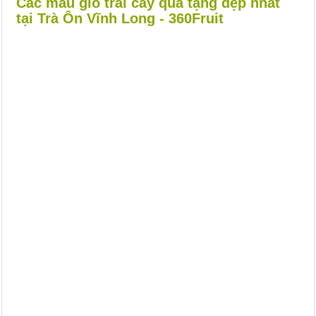
Các mẫu giỏ trái cây quà tặng đẹp nhất
tại Trà Ôn Vĩnh Long - 360Fruit