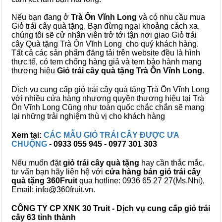
Nếu bạn đang ở
Trà Ôn Vĩnh Long
và có nhu cầu mua
Giỏ trái cây quà tặng, Bạn đừng ngại khoảng cách xa,
chúng tôi sẽ cử nhân viên trở tới tận nơi giao Giỏ trái
cây Quà tặng Trà Ôn Vĩnh Long cho quý khách hàng.
Tất cả các sản phẩm đăng tải trên website đều là hình
thực tế, có tem chống hàng giả và tem bảo hành mang
thương hiệu
Giỏ trái cây quà tặng Trà Ôn Vĩnh Long
.
Dịch vụ cung cấp giỏ trái cây quà tặng Trà Ôn Vĩnh Long
với nhiều cửa hàng nhượng quyền thương hiệu tại Trà
Ôn Vĩnh Long Cũng như toàn quốc chắc chắn sẽ mang
lại những trải nghiệm thù vị cho khách hàng
Xem tại:
CÁC MẪU GIỎ TRÁI CÂY ĐƯỢC ƯA
CHUỘNG
- 0933 055 945 - 0977 301 303
Nếu muốn đặt
giỏ trái cây quà tặng
hay cần thắc mắc,
tư vấn bạn hãy liên hệ với
cửa hàng bán
giỏ trái cây
quà tặng
360Fruit
qua hotline: 0936 65 27 27(Ms.Nhi),
Email: info@360fruit.vn.
CÔNG TY CP XNK 30 Truit - Dịch vụ cung cấp giỏ trái
cây 63 tỉnh thành