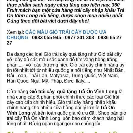
thực phẩm sạch ngày càng tăng cao hiện nay, 360
Fruit mách bạn một cửa hàng trái cây nhập khẩu Trà
Ôn Vĩnh Long nổi tiếng, được chọn mua nhiều nhất.
Cùng theo dõi bài viết dưới đây nhé!
Xem tại:
CÁC MẪU GIỎ TRÁI CÂY ĐƯỢC ƯA
CHUỘNG
- 0933 055 945 - 0977 301 303 - 0936 65 27
27
Đa dạng các loại Giỏ trái cây quà tặng như Giỏ trái cây
với đầy đủ các màu sắc xanh đỏ tím vàng hồng trắng
phấn...... với các thương hiệu Giỏ trái cây chính hãng uy
tín tốt nhất tới từ nhiều quốc gia nổi tiếng như Nhật Bản,
Đài Loan, Thái Lan, Malyasia, Trung Quốc, Việt Nam,
Hàn Quốc, Nga, Mỹ, Pháp, Đức, Italy.....
Cửa hàng
Giỏ trái cây quà tặng Trà Ôn Vĩnh Long
là
nhà cung cấp & phân phối chính thức các loại Giỏ trái
cây cao cấp chính hiệu, Giỏ trái cây hàng nhập khẩu
chính hãng cho nhiều cửa hàng đại lý lớn ở
Trà Ôn
Vĩnh Long
và trên toàn quốc giá rẻ ưu đãi. Shop bán giỏ
trái cây Trà Ôn Vĩnh Long luôn bảo đảm khách hàng hài
lòng nhất. Đừng ngần ngại gọi cho chúng tôi