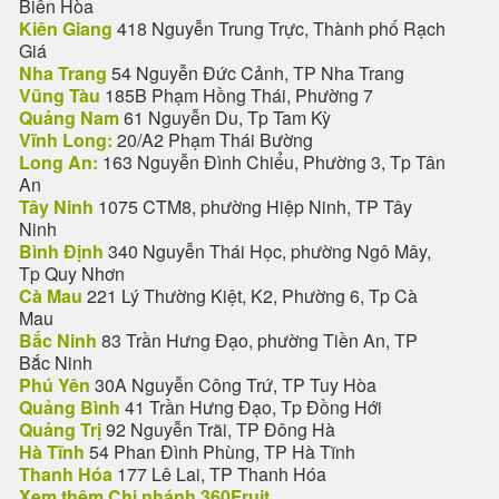
Biên Hòa
Kiên Giang
418 Nguyễn Trung Trực, Thành phố Rạch
Giá
Nha Trang
54 Nguyễn Đức Cảnh, TP Nha Trang
Vũng Tàu
185B Phạm Hồng Thái, Phường 7
Quảng Nam
61 Nguyễn Du, Tp Tam Kỳ
Vĩnh Long:
20/A2 Phạm Thái Bường
Long An:
163 Nguyễn Đình Chiểu, Phường 3, Tp Tân
An
Tây Ninh
1075 CTM8, phường Hiệp Ninh, TP Tây
Ninh
Bình Định
340 Nguyễn Thái Học, phường Ngô Mây,
Tp Quy Nhơn
Cà Mau
221 Lý Thường Kiệt, K2, Phường 6, Tp Cà
Mau
Bắc Ninh
83 Trần Hưng Đạo, phường Tiền An, TP
Bắc Ninh
Phú Yên
30A Nguyễn Công Trứ, TP Tuy Hòa
Quảng Bình
41 Trần Hưng Đạo, Tp Đồng Hới
Quảng Trị
92 Nguyễn Trãi, TP Đông Hà
Hà Tĩnh
54 Phan Đình Phùng, TP Hà Tĩnh
Thanh Hóa
177 Lê Lai, TP Thanh Hóa
Xem thêm Chi nhánh 360Fruit