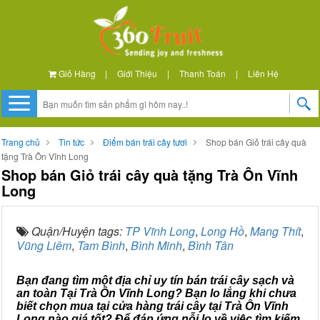
Giỏ Hàng
|
Giới Thiệu
|
Thanh Toán
|
Liên Hệ
Trang chủ
Tin tức
Điểm bán trái cây tươi
Shop bán Giỏ trái cây quà
tặng Trà Ôn Vĩnh Long
Shop bán Giỏ trái cây quà tặng Trà Ôn Vĩnh
Long
Quận/Huyện tags:
TP Vĩnh Long
,
Long Hồ
,
Mang Thít
,
Vũng Liêm
,
Tam Bình
,
Bình Minh
,
Bình Tân
Bạn đang tìm một địa chỉ uy tín bán trái cây sạch và
an toàn Tại Trà Ôn Vĩnh Long? Bạn lo lắng khi chưa
biết chọn mua tại cửa hàng trái cây tại Trà Ôn Vĩnh
Long nào giá tốt? Để đáp ứng nỗi lo về việc tìm kiếm