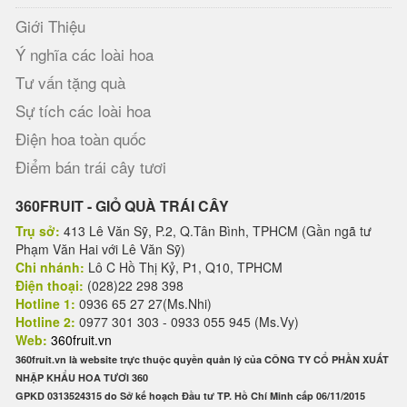
Giới Thiệu
Ý nghĩa các loài hoa
Tư vấn tặng quà
Sự tích các loài hoa
Điện hoa toàn quốc
Điểm bán trái cây tươi
360FRUIT - GIỎ QUÀ TRÁI CÂY
Trụ sở:
413 Lê Văn Sỹ, P.2, Q.Tân Bình, TPHCM (Gần ngã tư
Phạm Văn Hai với Lê Văn Sỹ)
Chi nhánh:
Lô C Hồ Thị Kỷ, P1, Q10, TPHCM
Điện thoại:
(028)22 298 398
Hotline 1:
0936 65 27 27(Ms.Nhi)
Hotline 2:
0977 301 303 - 0933 055 945 (Ms.Vy)
Web:
360fruit.vn
360fruit.vn là website trực thuộc quyền quản lý của CÔNG TY CỔ PHẦN XUẤT
NHẬP KHẨU HOA TƯƠI 360
GPKD 0313524315 do Sở kế hoạch Đầu tư TP. Hồ Chí Minh cấp 06/11/2015