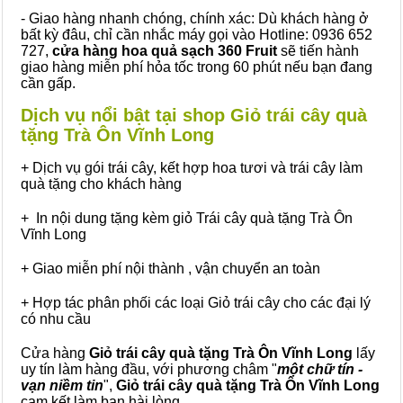
- Giao hàng nhanh chóng, chính xác: Dù khách hàng ở
bất kỳ đâu, chỉ cần nhắc máy gọi vào Hotline: 0936 652
727,
cửa hàng hoa quả sạch 360 Fruit
sẽ tiến hành
giao hàng miễn phí hỏa tốc trong 60 phút nếu bạn đang
cần gấp.
Dịch vụ nổi bật tại shop Giỏ trái cây quà
tặng Trà Ôn Vĩnh Long
+ Dịch vụ gói trái cây, kết hợp hoa tươi và trái cây làm
quà tặng cho khách hàng
+ In nội dung tặng kèm giỏ Trái cây quà tặng Trà Ôn
Vĩnh Long
+ Giao miễn phí nội thành , vận chuyển an toàn
+ Hợp tác phân phối các loại Giỏ trái cây cho các đại lý
có nhu cầu
Cửa hàng
Giỏ trái cây quà tặng Trà Ôn Vĩnh Long
lấy
uy tín làm hàng đầu, với phương châm "
một chữ tín -
vạn niềm tin
",
Giỏ trái cây
quà tặng
Trà Ôn Vĩnh Long
cam kết làm bạn hài lòng.