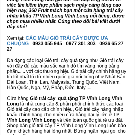
việc tìm kiếm thực phẩm sạch ngày càng tăng cao
hiện nay, 360 Fruit mách bạn một cửa hàng trái cây
nhập khẩu TP Vĩnh Long Vĩnh Long nổi tiếng, được
chọn mua nhiều nhất. Cùng theo dõi bài viết dưới
đây nhé!
Xem tại:
CÁC MẪU GIỎ TRÁI CÂY ĐƯỢC ƯA
CHUỘNG
- 0933 055 945 - 0977 301 303 - 0936 65 27
27
Đa dạng các loại Giỏ trái cây quà tặng như Giỏ trái cây
với đầy đủ các màu sắc xanh đỏ tím vàng hồng trắng
phấn...... với các thương hiệu Giỏ trái cây chính hãng uy
tín tốt nhất tới từ nhiều quốc gia nổi tiếng như Nhật Bản,
Đài Loan, Thái Lan, Malyasia, Trung Quốc, Việt Nam,
Hàn Quốc, Nga, Mỹ, Pháp, Đức, Italy.....
Cửa hàng
Giỏ trái cây quà tặng TP Vĩnh Long Vĩnh
Long
là nhà cung cấp & phân phối chính thức các loại
Giỏ trái cây cao cấp chính hiệu, Giỏ trái cây hàng nhập
khẩu chính hãng cho nhiều cửa hàng đại lý lớn ở
TP
Vĩnh Long Vĩnh Long
và trên toàn quốc giá rẻ ưu đãi.
Shop bán giỏ trái cây TP Vĩnh Long Vĩnh Long luôn bảo
đảm khách hàng hài lòng nhất. Đừng ngần ngại gọi cho