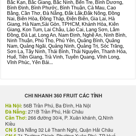
Bắc Kạn, Bắc Giang, Bắc Ninh, Bến Tre, Bình Dương,
Bình Định, Bình Phước, Bình Thuận, Cà Mau, Cao
Bằng, Cần Thơ, Đà Nẵng, Đắk Lắk,Đắk Nông, Đồng
Nai, Biên Hòa, Đồng Tháp, Điện Biên, Gia Lai, Hà
Giang, Hà Nam,Sài Gòn, TPHCM, Khánh Hòa, Kiên
Giang, Kon Tum, Lai Châu, Lào Cai, Lạng Sơn, Lâm
Đồng, Đà Lạt, Long An, Nam Định, Nghệ An, Ninh Bình,
Ninh Thuận, Phú Thọ, Phú Yên, Quảng Bình, Quảng
Nam, Quảng Ngãi, Quảng Ninh, Quảng Trị, Sóc Trăng,
Sơn La, Tây Ninh, Thái Bình, Thái Nguyên, Thanh Hóa,
Huế, Tiền Giang, Trà Vinh, Tuyên Quang, Vĩnh Long,
Vĩnh Phúc, Yên Bái...
CHI NHANH 360 FRUIT CÁC TỈNH
Hà Nội:
56B Trần Phú, Ba Đình, Hà Nội
Đà Nẵng:
271B Trần Phú, Hải Châu
Cần Thơ:
266 đường 30/4, P. Xuân khánh, Q.Ninh
Kiều
CN 5
Đà Nẵng 32 Lê Thanh Nghị, Quận Hải Châu
CN 6
71 Trường Chinh, Phường Xuân Phú, TP Huế