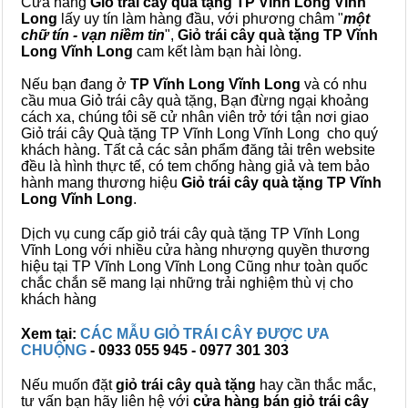
Cửa hàng
Giỏ trái cây quà tặng TP Vĩnh Long Vĩnh
Long
lấy uy tín làm hàng đầu, với phương châm "
một
chữ tín - vạn niềm tin
",
Giỏ trái cây
quà tặng
TP Vĩnh
Long Vĩnh Long
cam kết làm bạn hài lòng.
Nếu bạn đang ở
TP Vĩnh Long Vĩnh Long
và có nhu
cầu mua Giỏ trái cây quà tặng, Bạn đừng ngại khoảng
cách xa, chúng tôi sẽ cử nhân viên trở tới tận nơi giao
Giỏ trái cây Quà tặng TP Vĩnh Long Vĩnh Long cho quý
khách hàng. Tất cả các sản phẩm đăng tải trên website
đều là hình thực tế, có tem chống hàng giả và tem bảo
hành mang thương hiệu
Giỏ trái cây quà tặng TP Vĩnh
Long Vĩnh Long
.
Dịch vụ cung cấp giỏ trái cây quà tặng TP Vĩnh Long
Vĩnh Long với nhiều cửa hàng nhượng quyền thương
hiệu tại TP Vĩnh Long Vĩnh Long Cũng như toàn quốc
chắc chắn sẽ mang lại những trải nghiệm thù vị cho
khách hàng
Xem tại:
CÁC MẪU GIỎ TRÁI CÂY ĐƯỢC ƯA
CHUỘNG
- 0933 055 945 - 0977 301 303
Nếu muốn đặt
giỏ trái cây quà tặng
hay cần thắc mắc,
tư vấn bạn hãy liên hệ với
cửa hàng bán
giỏ trái cây