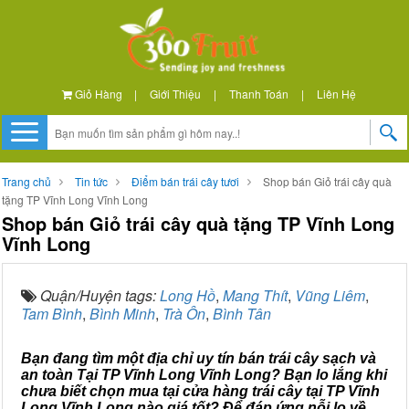
Giỏ Hàng
|
Giới Thiệu
|
Thanh Toán
|
Liên Hệ
Trang chủ
Tin tức
Điểm bán trái cây tươi
Shop bán Giỏ trái cây quà
tặng TP Vĩnh Long Vĩnh Long
Shop bán Giỏ trái cây quà tặng TP Vĩnh Long
Vĩnh Long
Quận/Huyện tags:
Long Hồ
,
Mang Thít
,
Vũng Liêm
,
Tam Bình
,
Bình Minh
,
Trà Ôn
,
Bình Tân
Bạn đang tìm một địa chỉ uy tín bán trái cây sạch và
an toàn Tại TP Vĩnh Long Vĩnh Long? Bạn lo lắng khi
chưa biết chọn mua tại cửa hàng trái cây tại TP Vĩnh
Long Vĩnh Long nào giá tốt? Để đáp ứng nỗi lo về