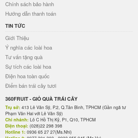
Chính sách bảo hành
Hướng dẫn thanh toán
TIN TỨC
Giới Thiệu
Ý nghĩa các loài hoa
Tư vấn tặng quà
Sự tích các loài hoa
Điện hoa toàn quốc
Điểm bán trái cây tươi
360FRUIT - GIỎ QUÀ TRÁI CÂY
Trụ sở:
413 Lê Văn Sỹ, P.2, Q.Tân Bình, TPHCM (Gần ngã tư
Phạm Văn Hai với Lê Văn Sỹ)
Chi nhánh:
Lô C Hồ Thị Kỷ, P1, Q10, TPHCM
Điện thoại:
(028)22 298 398
Hotline 1:
0936 65 27 27(Ms.Nhi)