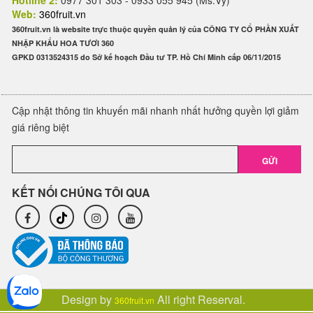
Hotline 2:
0977 301 303 - 0933 055 945 (Ms.Vy)
Web:
360fruit.vn
360fruit.vn là website trực thuộc quyền quản lý của CÔNG TY CỔ PHẦN XUẤT
NHẬP KHẨU HOA TƯƠI 360
GPKD 0313524315 do Sở kế hoạch Đầu tư TP. Hồ Chí Minh cấp 06/11/2015
Cập nhật thông tin khuyến mãi nhanh nhất hưởng quyền lợi giảm
giá riêng biệt
GỬI
KẾT NỐI CHÚNG TÔI QUA
Design by
All right Reserval.
360fruit.vn