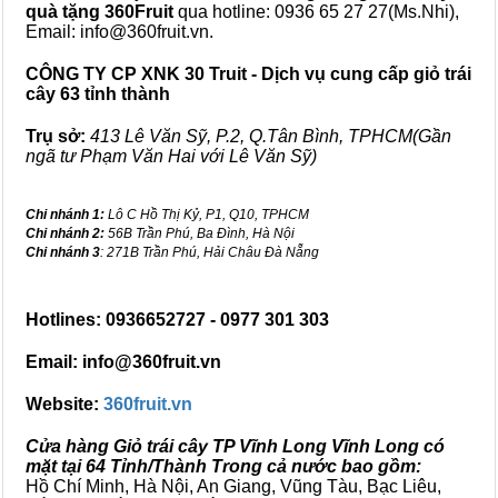
quà tặng
360Fruit
qua hotline: 0936 65 27 27(Ms.Nhi),
Email: info@360fruit.vn.
CÔNG TY CP XNK 30 Truit - Dịch vụ cung cấp giỏ trái
cây 63 tỉnh thành
Trụ sở:
413 Lê Văn Sỹ, P.2, Q.Tân Bình, TPHCM(Gần
ngã tư Phạm Văn Hai với Lê Văn Sỹ)
Chi nhánh 1:
Lô C Hồ Thị Kỷ, P1, Q10, TPHCM
Chi nhánh 2:
56B Trần Phú, Ba Đình, Hà Nội
Chi nhánh 3
: 271B Trần Phú, Hải Châu Đà Nẵng
Hotlines: 0936652727 - 0977 301 303
Email: info@360fruit.vn
Website:
360fruit.vn
Cửa hàng Giỏ trái cây TP Vĩnh Long Vĩnh Long có
mặt tại 64 Tỉnh/Thành Trong cả nước bao gồm:
Hồ Chí Minh, Hà Nội, An Giang, Vũng Tàu, Bạc Liêu,