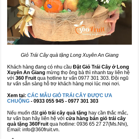
Giỏ Trái Cây quà tặng Long Xuyên An Giang
Khách hàng đang có nhu cầu
Đặt Giỏ Trái Cây ở Long
Xuyên An Giang
mừng thọ ông bà thì nhanh tay liên hệ
với
360 Fruit
qua hotline tư vấn 0977 301 303. Đội ngũ
tư vấn sẵn sàng hỗ trợ khách hàng mọi lúc mọi nơi.
Xem tại:
CÁC MẪU GIỎ TRÁI CÂY ĐƯỢC ƯA
CHUỘNG
- 0933 055 945 - 0977 301 303
Nếu muốn đặt
giỏ trái cây quà tặng
hay cần thắc mắc,
tư vấn bạn hãy liên hệ với
cửa hàng bán
giỏ trái cây
quà tặng
360Fruit
qua hotline: 0936 65 27 27(Ms.Nhi),
Email: info@360fruit.vn.