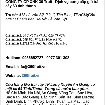
CÔNG TY CP XNK 30 Truit - Dịch vụ cung cấp giỏ trái
cây 63 tỉnh thành
Trụ sở:
413 Lê Văn Sỹ, P.2, Q.Tân Bình, TPHCM(Gần
ngã tư Phạm Văn Hai với Lê Văn Sỹ)
Chi nhánh 1:
Lô C Hồ Thị Kỷ, P1, Q10, TPHCM
Chi nhánh 2:
56B Trần Phú, Ba Đình, Hà Nội
Chi nhánh 3
: 271B Trần Phú, Hải Châu Đà Nẵng
Hotlines: 0936652727 - 0977 301 303
Email: info@360fruit.vn
Website:
360fruit.vn
Cửa hàng Giỏ trái cây TP Long Xuyên An Giang có
mặt tại 64 Tỉnh/Thành Trong cả nước bao gồm:
Hồ Chí Minh, Hà Nội, An Giang, Vũng Tàu, Bạc Liêu,
Bắc Kạn, Bắc Giang, Bắc Ninh, Bến Tre, Bình Dương,
Bình Định, Bình Phước, Bình Thuận, Cà Mau, Cao