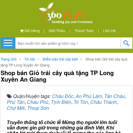
Giỏ Hàng
|
Giới Thiệu
|
Thanh Toán
|
Liên Hệ
Trang chủ
Tin tức
Điểm bán trái cây tươi
Shop bán Giỏ trái cây quà
tặng TP Long Xuyên An Giang
Shop bán Giỏ trái cây quà tặng TP Long
Xuyên An Giang
Quận/Huyện tags:
Châu Đốc
,
An Phú Lâm
,
Tân Châu
,
Phú Tân
,
Châu Phú
,
Tịnh Biên
,
Tri Tôn
,
Châu Thành
,
Chợ Mới
,
Thoại Sơn
Truyền thống tổ chức lễ Mừng thọ người lớn tuổi
vẫn được gìn giữ trong những gia đình Việt. Khi