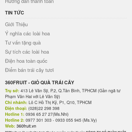
Hướng dẫn thanh toán
TIN TỨC
Giới Thiệu
Ý nghĩa các loài hoa
Tư vấn tặng quà
Sự tích các loài hoa
Điện hoa toàn quốc
Điểm bán trái cây tươi
360FRUIT - GIỎ QUÀ TRÁI CÂY
Trụ sở:
413 Lê Văn Sỹ, P.2, Q.Tân Bình, TPHCM (Gần ngã tư
Phạm Văn Hai với Lê Văn Sỹ)
Chi nhánh:
Lô C Hồ Thị Kỷ, P1, Q10, TPHCM
Điện thoại:
(028)22 298 398
Hotline 1:
0936 65 27 27(Ms.Nhi)
Hotline 2:
0977 301 303 - 0933 055 945 (Ms.Vy)
Web:
360fruit.vn