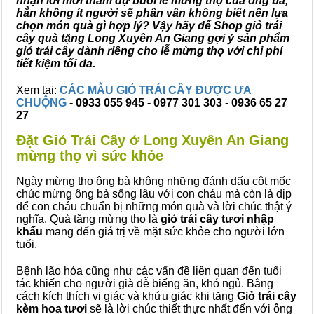
nhận lời mời tham dự buổi lễ mừng thọ của ông bà,
hẳn không ít người sẽ phân vân không biết nên lựa
chọn món quà gì hợp lý? Vậy hãy để Shop giỏ trái
cây quà tặng Long Xuyên An Giang gợi ý sản phẩm
giỏ trái cây dành riêng cho lễ mừng thọ với chi phí
tiết kiệm tối đa.
Xem tại:
CÁC MẪU GIỎ TRÁI CÂY ĐƯỢC ƯA
CHUỘNG
- 0933 055 945 - 0977 301 303 - 0936 65 27
27
Đặt Giỏ Trái Cây ở Long Xuyên An Giang
mừng thọ vì sức khỏe
Ngày mừng thọ ông bà không những đánh dấu cột mốc
chúc mừng ông bà sống lâu với con cháu mà còn là dịp
để con cháu chuẩn bị những món quà và lời chúc thật ý
nghĩa. Quà tặng mừng thọ là
giỏ trái cây tươi nhập
khẩu
mang đến giá trị về mặt sức khỏe cho người lớn
tuổi.
Bệnh lão hóa cũng như các vấn đề liên quan đến tuổi
tác khiến cho người già dễ biếng ăn, khó ngủ. Bằng
cách kích thích vị giác và khứu giác khi tặng
Giỏ trái cây
kèm hoa tươi
sẽ là lời chúc thiết thực nhất đến với ông