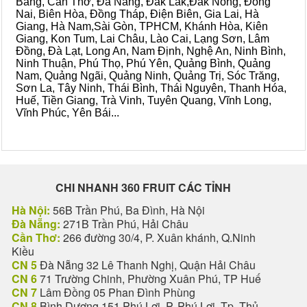
Bằng, Cần Thơ, Đà Nẵng, Đắk Lắk,Đắk Nông, Đồng
Nai, Biên Hòa, Đồng Tháp, Điện Biên, Gia Lai, Hà
Giang, Hà Nam,Sài Gòn, TPHCM, Khánh Hòa, Kiên
Giang, Kon Tum, Lai Châu, Lào Cai, Lạng Sơn, Lâm
Đồng, Đà Lạt, Long An, Nam Định, Nghệ An, Ninh Bình,
Ninh Thuận, Phú Thọ, Phú Yên, Quảng Bình, Quảng
Nam, Quảng Ngãi, Quảng Ninh, Quảng Trị, Sóc Trăng,
Sơn La, Tây Ninh, Thái Bình, Thái Nguyên, Thanh Hóa,
Huế, Tiền Giang, Trà Vinh, Tuyên Quang, Vĩnh Long,
Vĩnh Phúc, Yên Bái...
CHI NHANH 360 FRUIT CÁC TỈNH
Hà Nội:
56B Trần Phú, Ba Đình, Hà Nội
Đà Nẵng:
271B Trần Phú, Hải Châu
Cần Thơ:
266 đường 30/4, P. Xuân khánh, Q.Ninh
Kiều
CN 5
Đà Nẵng 32 Lê Thanh Nghị, Quận Hải Châu
CN 6
71 Trường Chinh, Phường Xuân Phú, TP Huế
CN 7
Lâm Đồng 05 Phan Đình Phùng
CN 8
Bình Dương 151 Phú Lợi, P. Phú Lợi, Tp. Thủ