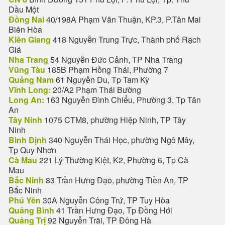
Dầu Một
Đồng Nai
40/198A Phạm Văn Thuận, KP.3, P.Tân Mai
Biên Hòa
Kiên Giang
418 Nguyễn Trung Trực, Thành phố Rạch
Giá
Nha Trang
54 Nguyễn Đức Cảnh, TP Nha Trang
Vũng Tàu
185B Phạm Hồng Thái, Phường 7
Quảng Nam
61 Nguyễn Du, Tp Tam Kỳ
Vĩnh Long:
20/A2 Phạm Thái Bường
Long An:
163 Nguyễn Đình Chiểu, Phường 3, Tp Tân
An
Tây Ninh
1075 CTM8, phường Hiệp Ninh, TP Tây
Ninh
Bình Định
340 Nguyễn Thái Học, phường Ngô Mây,
Tp Quy Nhơn
Cà Mau
221 Lý Thường Kiệt, K2, Phường 6, Tp Cà
Mau
Bắc Ninh
83 Trần Hưng Đạo, phường Tiền An, TP
Bắc Ninh
Phú Yên
30A Nguyễn Công Trứ, TP Tuy Hòa
Quảng Bình
41 Trần Hưng Đạo, Tp Đồng Hới
Quảng Trị
92 Nguyễn Trãi, TP Đông Hà