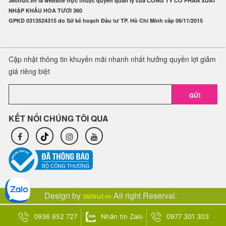
360fruit.vn là website trực thuộc quyền quản lý của CÔNG TY CỔ PHẦN XUẤT
NHẬP KHẨU HOA TƯƠI 360
GPKD 0313524315 do Sở kế hoạch Đầu tư TP. Hồ Chí Minh cấp 06/11/2015
Cập nhật thông tin khuyến mãi nhanh nhất hưởng quyền lợi giảm
giá riêng biệt
GỬI
KẾT NỐI CHÚNG TÔI QUA
Design by
All right Reserval.
360fruit.vn
0936 652 727
Nhắn tin Zalo
0977 301 303