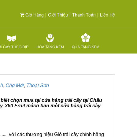
Giỏ Hàng
|
Giới Thiệu
|
Thanh Toán
|
Liên Hệ
I CÂY THEO DỊP
HOA TẶNG KÈM
QUÀ TẶNG KÈM
nh
,
Chợ Mới
,
Thoại Sơn
biết chọn mua tại cửa hàng trái cây tại Châu
y, 360 Fruit mách bạn một cửa hàng trái cây
.... với các thương hiệu Giỏ trái cây chính hãng