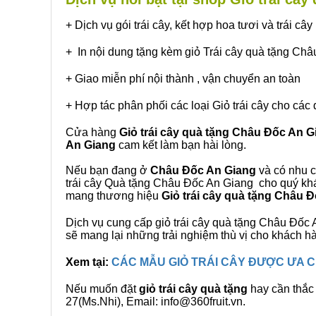
+ Dịch vụ gói trái cây, kết hợp hoa tươi và trái c
+ In nội dung tặng kèm giỏ Trái cây quà tặng Ch
+ Giao miễn phí nội thành , vận chuyển an toàn
+ Hợp tác phân phối các loại Giỏ trái cây cho các 
Cửa hàng
Giỏ trái cây quà tặng Châu Đốc An G
An Giang
cam kết làm bạn hài lòng.
Nếu bạn đang ở
Châu Đốc An Giang
và có nhu c
trái cây Quà tặng Châu Đốc An Giang cho quý khác
mang thương hiệu
Giỏ trái cây quà tặng Châu 
Dịch vụ cung cấp giỏ trái cây quà tặng Châu Đố
sẽ mang lại những trải nghiệm thù vị cho khách h
Xem tại:
CÁC MẪU GIỎ TRÁI CÂY ĐƯỢC ƯA
Nếu muốn đặt
giỏ trái cây quà tặng
hay cần thắc 
27(Ms.Nhi), Email: info@360fruit.vn.