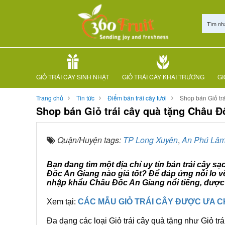
Tìm nh
GIỎ TRÁI CÂY SINH NHẬT
GIỎ TRÁI CÂY KHAI TRƯƠNG
GI
Trang chủ
Tin tức
Điểm bán trái cây tươi
Shop bán Giỏ tr
Shop bán Giỏ trái cây quà tặng Châu 
Quận/Huyện tags:
TP Long Xuyên
,
An Phú Lâ
Bạn đang tìm một địa chỉ uy tín bán trái cây s
Đốc An Giang nào giá tốt? Để đáp ứng nỗi lo v
nhập khẩu Châu Đốc An Giang nổi tiếng, được 
Xem tại:
CÁC MẪU GIỎ TRÁI CÂY ĐƯỢC ƯA 
Đa dạng các loại Giỏ trái cây quà tặng như Giỏ trá