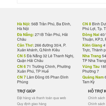
Hà Nội:
56B Trần Phú, Ba Đình,
CN 8
Bình Dươ
Hà Nội
Phú Lợi, Tp. 
Đà Nẵng:
271B Trần Phú, Hải
Đồng Nai
40/
Châu
Thuận, KP.3, 
Cần Thơ:
266 đường 30/4, P.
Kiên Giang
4
Xuân khánh, Q.Ninh Kiều
Trực, Thành 
CN 5
Đà Nẵng 32 Lê Thanh Nghị,
Nha Trang
54
Quận Hải Châu
TP Nha Trang
CN 6
71 Trường Chinh, Phường
Vũng Tàu
185
Xuân Phú, TP Huế
Phường 7
CN 7
Lâm Đồng 05 Phan Đình
Quảng Nam
6
Phùng
Tam Kỳ
TRỢ GIÚP
HỖ TRỢ 
Đặt hàng và thanh toán qua web
Chính sách 
Quy định giao hàng
Chính sách