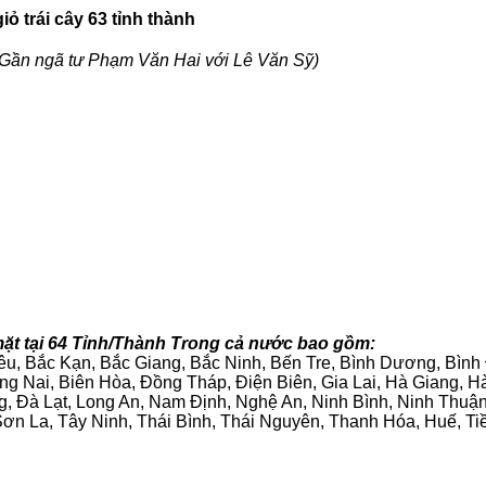
ỏ trái cây 63 tỉnh thành
Gần ngã tư Phạm Văn Hai với Lê Văn Sỹ)
ặt tại 64 Tỉnh/Thành Trong cả nước bao gồm:
iêu, Bắc Kạn, Bắc Giang, Bắc Ninh, Bến Tre, Bình Dương, Bìn
g Nai, Biên Hòa, Đồng Tháp, Điện Biên, Gia Lai, Hà Giang,
g, Đà Lạt, Long An, Nam Định, Nghệ An, Ninh Bình, Ninh Thuậ
ơn La, Tây Ninh, Thái Bình, Thái Nguyên, Thanh Hóa, Huế, Ti