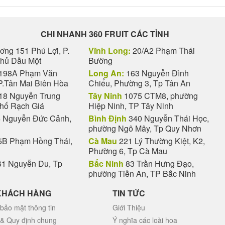
CHI NHANH 360 FRUIT CÁC TỈNH
ng 151 Phú Lợi, P.
Vĩnh Long:
20/A2 Phạm Thái
Thủ Dầu Một
Bường
198A Phạm Văn
Long An:
163 Nguyễn Đình
P.Tân Mai Biên Hòa
Chiểu, Phường 3, Tp Tân An
18 Nguyễn Trung
Tây Ninh
1075 CTM8, phường
phố Rạch Giá
Hiệp Ninh, TP Tây Ninh
 Nguyễn Đức Cảnh,
Bình Định
340 Nguyễn Thái Học,
phường Ngô Mây, Tp Quy Nhơn
B Phạm Hồng Thái,
Cà Mau
221 Lý Thường Kiệt, K2,
Phường 6, Tp Cà Mau
1 Nguyễn Du, Tp
Bắc Ninh
83 Trần Hưng Đạo,
phường Tiền An, TP Bắc Ninh
KHÁCH HÀNG
TIN TỨC
bảo mật thông tin
Giới Thiệu
 & Quy định chung
Ý nghĩa các loài hoa