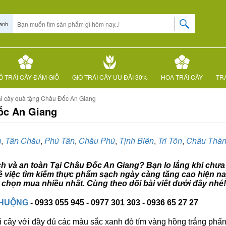
anh
Ỏ TRÁI CÂY ĐÁM GIỖ
GIỎ TRÁI CÂY ƯU ĐÃI 30%
HOA TRÁI CÂY
TRÁ
ái cây quà tặng Châu Đốc An Giang
Đốc An Giang
m
,
Tân Châu
,
Phú Tân
,
Châu Phú
,
Tịnh Biên
,
Tri Tôn
,
Châu Thà
ạch và an toàn Tại Châu Đốc An Giang? Bạn lo lắng khi chưa 
ề việc tìm kiếm thực phẩm sạch ngày càng tăng cao hiện na
chọn mua nhiều nhất. Cùng theo dõi bài viết dưới đây nhé!
CHUỘNG
- 0933 055 945 - 0977 301 303 - 0936 65 27 27
i cây với đầy đủ các màu sắc xanh đỏ tím vàng hồng trắng phấn..