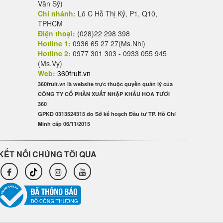
Văn Sỹ)
Chi nhánh:
Lô C Hồ Thị Kỷ, P1, Q10,
TPHCM
Điện thoại:
(028)22 298 398
Hotline 1:
0936 65 27 27(Ms.Nhi)
Hotline 2:
0977 301 303 - 0933 055 945
(Ms.Vy)
Web:
360fruit.vn
360fruit.vn là website trực thuộc quyền quản lý của
CÔNG TY CỔ PHẦN XUẤT NHẬP KHẨU HOA TƯƠI
360
GPKD 0313524315 do Sở kế hoạch Đầu tư TP. Hồ Chí
Minh cấp 06/11/2015
KẾT NỐI CHÚNG TÔI QUA