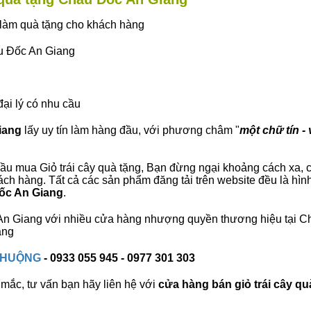
ây làm quà tặng cho khách hàng
âu Đốc An Giang
đại lý có nhu cầu
iang
lấy uy tín làm hàng đầu, với phương châm "
một chữ tín - 
ầu mua Giỏ trái cây quà tặng, Bạn đừng ngại khoảng cách xa, ch
h hàng. Tất cả các sản phẩm đăng tải trên website đều là hìn
Đốc An Giang
.
c An Giang với nhiều cửa hàng nhượng quyền thương hiệu tại
àng
 CHUỘNG
- 0933 055 945 - 0977 301 303
mắc, tư vấn bạn hãy liên hệ với
cửa hàng bán
giỏ trái cây qu