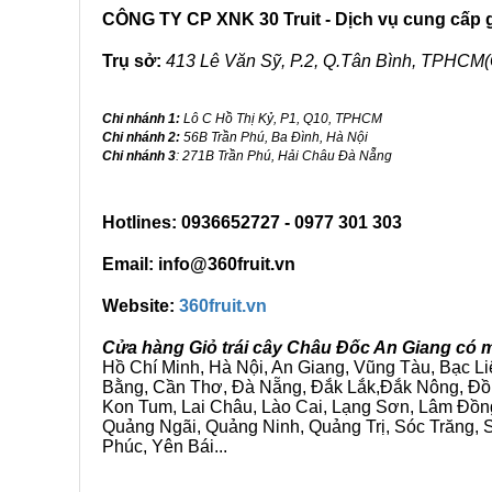
CÔNG TY CP XNK 30 Truit - Dịch vụ cung cấp gi
Trụ sở:
413 Lê Văn Sỹ, P.2, Q.Tân Bình, TPHCM(
Chi nhánh 1:
Lô C Hồ Thị Kỷ, P1, Q10, TPHCM
Chi nhánh 2:
56B Trần Phú, Ba Đình, Hà Nội
Chi nhánh 3
: 271B Trần Phú, Hải Châu Đà Nẵng
Hotlines: 0936652727 - 0977 301 303
Email: info@360fruit.vn
Website:
360fruit.vn
Cửa hàng Giỏ trái cây Châu Đốc An Giang có m
Hồ Chí Minh, Hà Nội, An Giang, Vũng Tàu, Bạc L
Bằng, Cần Thơ, Đà Nẵng, Đắk Lắk,Đắk Nông, Đồn
Kon Tum, Lai Châu, Lào Cai, Lạng Sơn, Lâm Đồn
Quảng Ngãi, Quảng Ninh, Quảng Trị, Sóc Trăng, S
Phúc, Yên Bái...