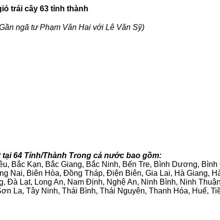
ỏ trái cây 63 tỉnh thành
Gần ngã tư Phạm Văn Hai với Lê Văn Sỹ)
t tại 64 Tỉnh/Thành Trong cả nước bao gồm:
iêu, Bắc Kạn, Bắc Giang, Bắc Ninh, Bến Tre, Bình Dương, Bìn
g Nai, Biên Hòa, Đồng Tháp, Điện Biên, Gia Lai, Hà Giang,
g, Đà Lạt, Long An, Nam Định, Nghệ An, Ninh Bình, Ninh Thuậ
ơn La, Tây Ninh, Thái Bình, Thái Nguyên, Thanh Hóa, Huế, Ti