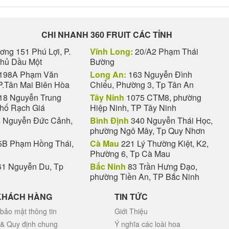
CHI NHANH 360 FRUIT CÁC TỈNH
ng 151 Phú Lợi, P.
Vĩnh Long:
20/A2 Phạm Thái
Thủ Dầu Một
Bường
198A Phạm Văn
Long An:
163 Nguyễn Đình
P.Tân Mai Biên Hòa
Chiểu, Phường 3, Tp Tân An
18 Nguyễn Trung
Tây Ninh
1075 CTM8, phường
phố Rạch Giá
Hiệp Ninh, TP Tây Ninh
 Nguyễn Đức Cảnh,
Bình Định
340 Nguyễn Thái Học,
phường Ngô Mây, Tp Quy Nhơn
B Phạm Hồng Thái,
Cà Mau
221 Lý Thường Kiệt, K2,
Phường 6, Tp Cà Mau
1 Nguyễn Du, Tp
Bắc Ninh
83 Trần Hưng Đạo,
phường Tiền An, TP Bắc Ninh
KHÁCH HÀNG
TIN TỨC
bảo mật thông tin
Giới Thiệu
 & Quy định chung
Ý nghĩa các loài hoa