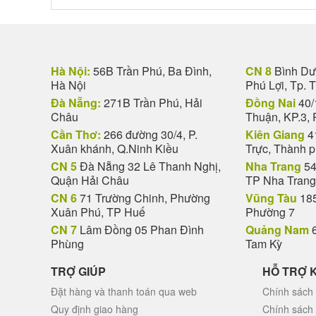
Hà Nội:
56B Trần Phú, Ba Đình,
CN 8
Bình Dươ
Hà Nội
Phú Lợi, Tp. 
Đà Nẵng:
271B Trần Phú, Hải
Đồng Nai
40/
Châu
Thuận, KP.3, 
Cần Thơ:
266 đường 30/4, P.
Kiên Giang
4
Xuân khánh, Q.Ninh Kiều
Trực, Thành 
CN 5
Đà Nẵng 32 Lê Thanh Nghị,
Nha Trang
54
Quận Hải Châu
TP Nha Trang
CN 6
71 Trường Chinh, Phường
Vũng Tàu
185
Xuân Phú, TP Huế
Phường 7
CN 7
Lâm Đồng 05 Phan Đình
Quảng Nam
6
Phùng
Tam Kỳ
TRỢ GIÚP
HỖ TRỢ 
Đặt hàng và thanh toán qua web
Chính sách 
Quy định giao hàng
Chính sách