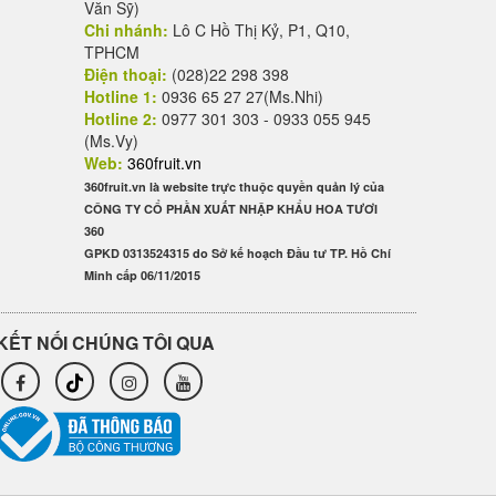
Văn Sỹ)
Chi nhánh:
Lô C Hồ Thị Kỷ, P1, Q10,
TPHCM
Điện thoại:
(028)22 298 398
Hotline 1:
0936 65 27 27(Ms.Nhi)
Hotline 2:
0977 301 303 - 0933 055 945
(Ms.Vy)
Web:
360fruit.vn
360fruit.vn là website trực thuộc quyền quản lý của
CÔNG TY CỔ PHẦN XUẤT NHẬP KHẨU HOA TƯƠI
360
GPKD 0313524315 do Sở kế hoạch Đầu tư TP. Hồ Chí
Minh cấp 06/11/2015
KẾT NỐI CHÚNG TÔI QUA