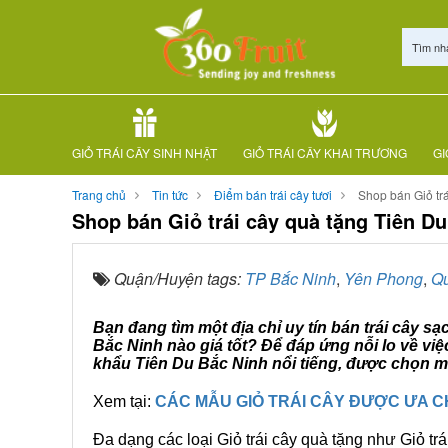
Tìm nh
GIỎ TRÁI CÂY SINH NHẬT
GIỎ TRÁI CÂY KHAI TRƯƠNG
GI
Trang chủ
Tin tức
Điểm bán trái cây tươi
Shop bán Giỏ tr
Shop bán Giỏ trái cây quà tặng Tiên D
Quận/Huyện tags:
TP Bắc Ninh
,
Yên Phong
,
Q
Bạn đang tìm một địa chỉ uy tín bán trái cây sạ
Bắc Ninh nào giá tốt? Để đáp ứng nỗi lo về vi
khẩu Tiên Du Bắc Ninh nổi tiếng, được chọn mu
Xem tại:
CÁC MẪU GIỎ TRÁI CÂY ĐƯỢC ƯA 
Đa dạng các loại Giỏ trái cây quà tặng như Giỏ trá