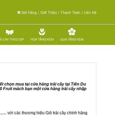
Giỏ Hàng
|
Giới Thiệu
|
Thanh Toán
|
Liên Hệ
I CÂY THEO DỊP
HOA TẶNG KÈM
QUÀ TẶNG KÈM
ết chọn mua tại cửa hàng trái cây tại Tiên Du
60 Fruit mách bạn một cửa hàng trái cây nhập
.... với các thương hiệu Giỏ trái cây chính hãng