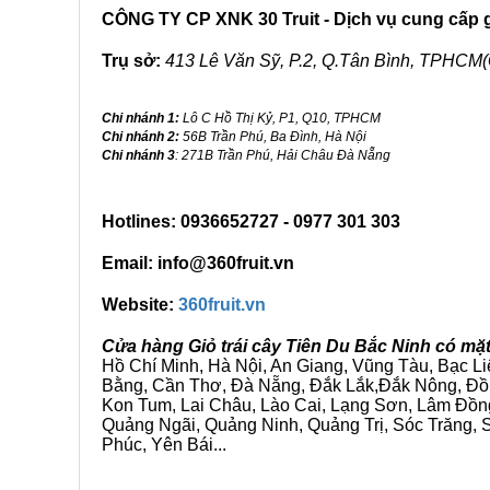
CÔNG TY CP XNK 30 Truit - Dịch vụ cung cấp gi
Trụ sở:
413 Lê Văn Sỹ, P.2, Q.Tân Bình, TPHCM(
Chi nhánh 1:
Lô C Hồ Thị Kỷ, P1, Q10, TPHCM
Chi nhánh 2:
56B Trần Phú, Ba Đình, Hà Nội
Chi nhánh 3
: 271B Trần Phú, Hải Châu Đà Nẵng
Hotlines: 0936652727 - 0977 301 303
Email: info@360fruit.vn
Website:
360fruit.vn
Cửa hàng Giỏ trái cây Tiên Du Bắc Ninh có mặ
Hồ Chí Minh, Hà Nội, An Giang, Vũng Tàu, Bạc L
Bằng, Cần Thơ, Đà Nẵng, Đắk Lắk,Đắk Nông, Đồn
Kon Tum, Lai Châu, Lào Cai, Lạng Sơn, Lâm Đồn
Quảng Ngãi, Quảng Ninh, Quảng Trị, Sóc Trăng, S
Phúc, Yên Bái...