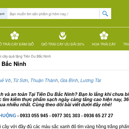
anh
Ỏ TRÁI CÂY ĐÁM GIỖ
GIỎ TRÁI CÂY ƯU ĐÃI 30%
HOA TRÁI CÂY
TRÁ
ái cây quà tặng Tiên Du Bắc Ninh
u Bắc Ninh
uế Võ
,
Từ Sơn
,
Thuận Thành
,
Gia Bình
,
Lương Tài
ch và an toàn Tại Tiên Du Bắc Ninh? Bạn lo lắng khi chưa bi
ệc tìm kiếm thực phẩm sạch ngày càng tăng cao hiện nay, 3
a nhiều nhất. Cùng theo dõi bài viết dưới đây nhé!
CHUỘNG
- 0933 055 945 - 0977 301 303 - 0936 65 27 27
i cây với đầy đủ các màu sắc xanh đỏ tím vàng hồng trắng phấn..