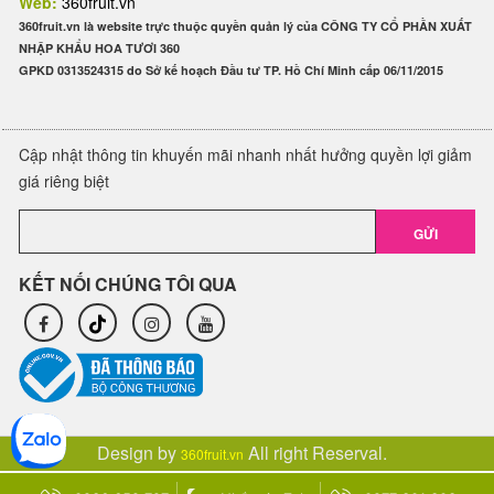
Web:
360fruit.vn
360fruit.vn là website trực thuộc quyền quản lý của CÔNG TY CỔ PHẦN XUẤT
NHẬP KHẨU HOA TƯƠI 360
GPKD 0313524315 do Sở kế hoạch Đầu tư TP. Hồ Chí Minh cấp 06/11/2015
Cập nhật thông tin khuyến mãi nhanh nhất hưởng quyền lợi giảm
giá riêng biệt
GỬI
KẾT NỐI CHÚNG TÔI QUA
Design by
All right Reserval.
360fruit.vn