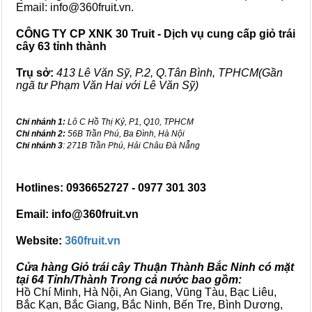
Email: info@360fruit.vn.
CÔNG TY CP XNK 30 Truit - Dịch vụ cung cấp giỏ trái
cây 63 tỉnh thành
Trụ sở:
413 Lê Văn Sỹ, P.2, Q.Tân Bình, TPHCM(Gần
ngã tư Phạm Văn Hai với Lê Văn Sỹ)
Chi nhánh 1:
Lô C Hồ Thị Kỷ, P1, Q10, TPHCM
Chi nhánh 2:
56B Trần Phú, Ba Đình, Hà Nội
Chi nhánh 3
: 271B Trần Phú, Hải Châu Đà Nẵng
Hotlines: 0936652727 - 0977 301 303
Email: info@360fruit.vn
Website:
360fruit.vn
Cửa hàng Giỏ trái cây Thuận Thành Bắc Ninh có mặt
tại 64 Tỉnh/Thành Trong cả nước bao gồm:
Hồ Chí Minh, Hà Nội, An Giang, Vũng Tàu, Bạc Liêu,
Bắc Kạn, Bắc Giang, Bắc Ninh, Bến Tre, Bình Dương,