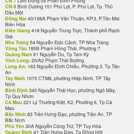
CN 7
Lâm Đồng 05 Phan Đình Phùng
CN 8
Bình Dương 151 Phú Lợi, P. Phú Lợi, Tp. Thủ
Dầu Một
Đồng Nai
40/198A Phạm Văn Thuận, KP.3, P.Tân Mai
Biên Hòa
Kiên Giang
418 Nguyễn Trung Trực, Thành phố Rạch
Giá
Nha Trang
54 Nguyễn Đức Cảnh, TP Nha Trang
Vũng Tàu
185B Phạm Hồng Thái, Phường 7
Quảng Nam
61 Nguyễn Du, Tp Tam Kỳ
Vĩnh Long:
20/A2 Phạm Thái Bường
Long An:
163 Nguyễn Đình Chiểu, Phường 3, Tp Tân
An
Tây Ninh
1075 CTM8, phường Hiệp Ninh, TP Tây
Ninh
Bình Định
340 Nguyễn Thái Học, phường Ngô Mây,
Tp Quy Nhơn
Cà Mau
221 Lý Thường Kiệt, K2, Phường 6, Tp Cà
Mau
Bắc Ninh
83 Trần Hưng Đạo, phường Tiền An, TP
Bắc Ninh
Phú Yên
30A Nguyễn Công Trứ, TP Tuy Hòa
Quảng Bình
41 Trần Hưng Đạo, Tp Đồng Hới