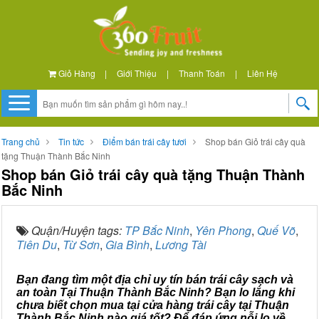
Giỏ Hàng
|
Giới Thiệu
|
Thanh Toán
|
Liên Hệ
Trang chủ
Tin tức
Điểm bán trái cây tươi
Shop bán Giỏ trái cây quà
tặng Thuận Thành Bắc Ninh
Shop bán Giỏ trái cây quà tặng Thuận Thành
Bắc Ninh
Quận/Huyện tags:
TP Bắc Ninh
,
Yên Phong
,
Quế Võ
,
Tiên Du
,
Từ Sơn
,
Gia Bình
,
Lương Tài
Bạn đang tìm một địa chỉ uy tín bán trái cây sạch và
an toàn Tại Thuận Thành Bắc Ninh? Bạn lo lắng khi
chưa biết chọn mua tại cửa hàng trái cây tại Thuận
Thành Bắc Ninh nào giá tốt? Để đáp ứng nỗi lo về