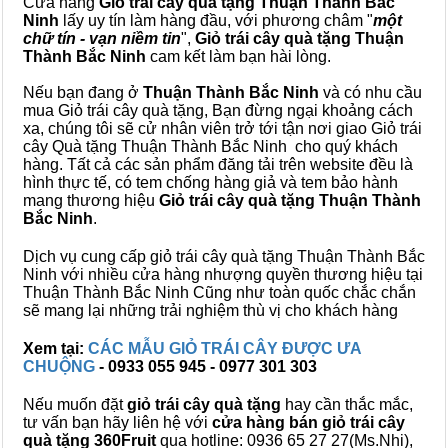
Cửa hàng
Giỏ trái cây quà tặng Thuận Thành Bắc
Ninh
lấy uy tín làm hàng đầu, với phương châm "
một
chữ tín - vạn niềm tin
",
Giỏ trái cây
quà tặng
Thuận
Thành Bắc Ninh
cam kết làm bạn hài lòng.
Nếu bạn đang ở
Thuận Thành Bắc Ninh
và có nhu cầu
mua Giỏ trái cây quà tặng, Bạn đừng ngại khoảng cách
xa, chúng tôi sẽ cử nhân viên trở tới tận nơi giao Giỏ trái
cây Quà tặng Thuận Thành Bắc Ninh cho quý khách
hàng. Tất cả các sản phẩm đăng tải trên website đều là
hình thực tế, có tem chống hàng giả và tem bảo hành
mang thương hiệu
Giỏ trái cây quà tặng Thuận Thành
Bắc Ninh
.
Dịch vụ cung cấp giỏ trái cây quà tặng Thuận Thành Bắc
Ninh với nhiều cửa hàng nhượng quyền thương hiệu tại
Thuận Thành Bắc Ninh Cũng như toàn quốc chắc chắn
sẽ mang lại những trải nghiệm thù vị cho khách hàng
Xem tại:
CÁC MẪU GIỎ TRÁI CÂY ĐƯỢC ƯA
CHUỘNG
- 0933 055 945 - 0977 301 303
Nếu muốn đặt
giỏ trái cây quà tặng
hay cần thắc mắc,
tư vấn bạn hãy liên hệ với
cửa hàng bán
giỏ trái cây
quà tặng
360Fruit
qua hotline: 0936 65 27 27(Ms.Nhi),