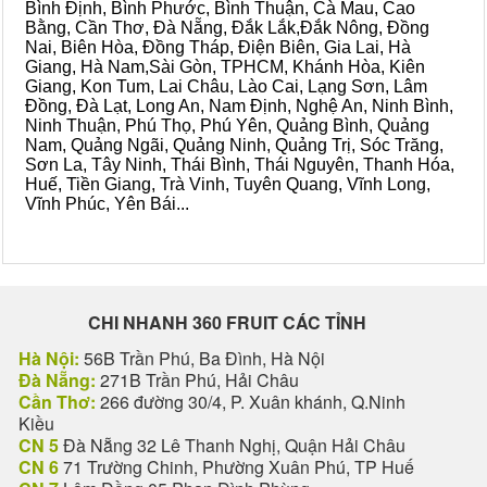
Bình Định, Bình Phước, Bình Thuận, Cà Mau, Cao
Bằng, Cần Thơ, Đà Nẵng, Đắk Lắk,Đắk Nông, Đồng
Nai, Biên Hòa, Đồng Tháp, Điện Biên, Gia Lai, Hà
Giang, Hà Nam,Sài Gòn, TPHCM, Khánh Hòa, Kiên
Giang, Kon Tum, Lai Châu, Lào Cai, Lạng Sơn, Lâm
Đồng, Đà Lạt, Long An, Nam Định, Nghệ An, Ninh Bình,
Ninh Thuận, Phú Thọ, Phú Yên, Quảng Bình, Quảng
Nam, Quảng Ngãi, Quảng Ninh, Quảng Trị, Sóc Trăng,
Sơn La, Tây Ninh, Thái Bình, Thái Nguyên, Thanh Hóa,
Huế, Tiền Giang, Trà Vinh, Tuyên Quang, Vĩnh Long,
Vĩnh Phúc, Yên Bái...
CHI NHANH 360 FRUIT CÁC TỈNH
Hà Nội:
56B Trần Phú, Ba Đình, Hà Nội
Đà Nẵng:
271B Trần Phú, Hải Châu
Cần Thơ:
266 đường 30/4, P. Xuân khánh, Q.Ninh
Kiều
CN 5
Đà Nẵng 32 Lê Thanh Nghị, Quận Hải Châu
CN 6
71 Trường Chinh, Phường Xuân Phú, TP Huế