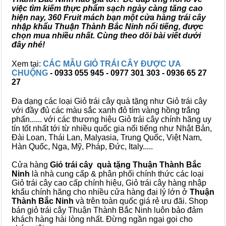
việc tìm kiếm thực phẩm sạch ngày càng tăng cao
hiện nay, 360 Fruit mách bạn một cửa hàng trái cây
nhập khẩu Thuận Thành Bắc Ninh nổi tiếng, được
chọn mua nhiều nhất. Cùng theo dõi bài viết dưới
đây nhé!
Xem tại:
CÁC MẪU GIỎ TRÁI CÂY ĐƯỢC ƯA
CHUỘNG
- 0933 055 945 - 0977 301 303 - 0936 65 27
27
Đa dạng các loại Giỏ trái cây quà tặng như Giỏ trái cây
với đầy đủ các màu sắc xanh đỏ tím vàng hồng trắng
phấn...... với các thương hiệu Giỏ trái cây chính hãng uy
tín tốt nhất tới từ nhiều quốc gia nổi tiếng như Nhật Bản,
Đài Loan, Thái Lan, Malyasia, Trung Quốc, Việt Nam,
Hàn Quốc, Nga, Mỹ, Pháp, Đức, Italy.....
Cửa hàng
Giỏ trái cây quà tặng Thuận Thành Bắc
Ninh
là nhà cung cấp & phân phối chính thức các loại
Giỏ trái cây cao cấp chính hiệu, Giỏ trái cây hàng nhập
khẩu chính hãng cho nhiều cửa hàng đại lý lớn ở
Thuận
Thành Bắc Ninh
và trên toàn quốc giá rẻ ưu đãi. Shop
bán giỏ trái cây Thuận Thành Bắc Ninh luôn bảo đảm
khách hàng hài lòng nhất. Đừng ngần ngại gọi cho