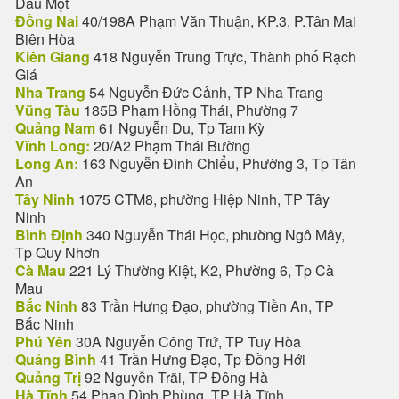
Dầu Một
Đồng Nai
40/198A Phạm Văn Thuận, KP.3, P.Tân Mai
Biên Hòa
Kiên Giang
418 Nguyễn Trung Trực, Thành phố Rạch
Giá
Nha Trang
54 Nguyễn Đức Cảnh, TP Nha Trang
Vũng Tàu
185B Phạm Hồng Thái, Phường 7
Quảng Nam
61 Nguyễn Du, Tp Tam Kỳ
Vĩnh Long:
20/A2 Phạm Thái Bường
Long An:
163 Nguyễn Đình Chiểu, Phường 3, Tp Tân
An
Tây Ninh
1075 CTM8, phường Hiệp Ninh, TP Tây
Ninh
Bình Định
340 Nguyễn Thái Học, phường Ngô Mây,
Tp Quy Nhơn
Cà Mau
221 Lý Thường Kiệt, K2, Phường 6, Tp Cà
Mau
Bắc Ninh
83 Trần Hưng Đạo, phường Tiền An, TP
Bắc Ninh
Phú Yên
30A Nguyễn Công Trứ, TP Tuy Hòa
Quảng Bình
41 Trần Hưng Đạo, Tp Đồng Hới
Quảng Trị
92 Nguyễn Trãi, TP Đông Hà
Hà Tĩnh
54 Phan Đình Phùng, TP Hà Tĩnh