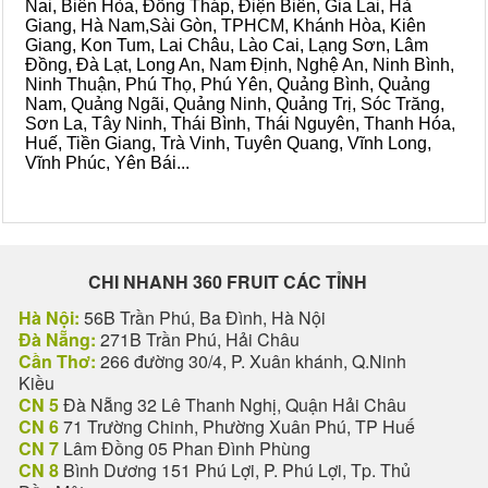
Nai, Biên Hòa, Đồng Tháp, Điện Biên, Gia Lai, Hà
Giang, Hà Nam,Sài Gòn, TPHCM, Khánh Hòa, Kiên
Giang, Kon Tum, Lai Châu, Lào Cai, Lạng Sơn, Lâm
Đồng, Đà Lạt, Long An, Nam Định, Nghệ An, Ninh Bình,
Ninh Thuận, Phú Thọ, Phú Yên, Quảng Bình, Quảng
Nam, Quảng Ngãi, Quảng Ninh, Quảng Trị, Sóc Trăng,
Sơn La, Tây Ninh, Thái Bình, Thái Nguyên, Thanh Hóa,
Huế, Tiền Giang, Trà Vinh, Tuyên Quang, Vĩnh Long,
Vĩnh Phúc, Yên Bái...
CHI NHANH 360 FRUIT CÁC TỈNH
Hà Nội:
56B Trần Phú, Ba Đình, Hà Nội
Đà Nẵng:
271B Trần Phú, Hải Châu
Cần Thơ:
266 đường 30/4, P. Xuân khánh, Q.Ninh
Kiều
CN 5
Đà Nẵng 32 Lê Thanh Nghị, Quận Hải Châu
CN 6
71 Trường Chinh, Phường Xuân Phú, TP Huế
CN 7
Lâm Đồng 05 Phan Đình Phùng
CN 8
Bình Dương 151 Phú Lợi, P. Phú Lợi, Tp. Thủ