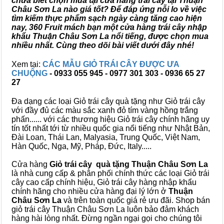
chưa biết chọn mua tại cửa hàng trái cây tại Thuận
Châu Sơn La nào giá tốt? Để đáp ứng nỗi lo về việc
tìm kiếm thực phẩm sạch ngày càng tăng cao hiện
nay, 360 Fruit mách bạn một cửa hàng trái cây nhập
khẩu Thuận Châu Sơn La nổi tiếng, được chọn mua
nhiều nhất. Cùng theo dõi bài viết dưới đây nhé!
Xem tại:
CÁC MẪU GIỎ TRÁI CÂY ĐƯỢC ƯA
CHUỘNG
- 0933 055 945 - 0977 301 303 - 0936 65 27
27
Đa dạng các loại Giỏ trái cây quà tặng như Giỏ trái cây
với đầy đủ các màu sắc xanh đỏ tím vàng hồng trắng
phấn...... với các thương hiệu Giỏ trái cây chính hãng uy
tín tốt nhất tới từ nhiều quốc gia nổi tiếng như Nhật Bản,
Đài Loan, Thái Lan, Malyasia, Trung Quốc, Việt Nam,
Hàn Quốc, Nga, Mỹ, Pháp, Đức, Italy.....
Cửa hàng
Giỏ trái cây quà tặng Thuận Châu Sơn La
là nhà cung cấp & phân phối chính thức các loại Giỏ trái
cây cao cấp chính hiệu, Giỏ trái cây hàng nhập khẩu
chính hãng cho nhiều cửa hàng đại lý lớn ở
Thuận
Châu Sơn La
và trên toàn quốc giá rẻ ưu đãi. Shop bán
giỏ trái cây Thuận Châu Sơn La luôn bảo đảm khách
hàng hài lòng nhất. Đừng ngần ngại gọi cho chúng tôi