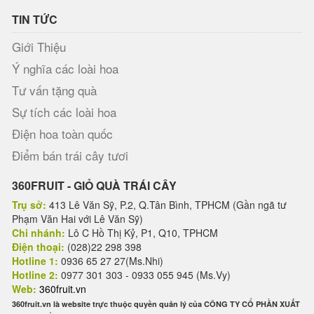
TIN TỨC
Giới Thiệu
Ý nghĩa các loài hoa
Tư vấn tặng quà
Sự tích các loài hoa
Điện hoa toàn quốc
Điểm bán trái cây tươi
360FRUIT - GIỎ QUÀ TRÁI CÂY
Trụ sở:
413 Lê Văn Sỹ, P.2, Q.Tân Bình, TPHCM (Gần ngã tư
Phạm Văn Hai với Lê Văn Sỹ)
Chi nhánh:
Lô C Hồ Thị Kỷ, P1, Q10, TPHCM
Điện thoại:
(028)22 298 398
Hotline 1:
0936 65 27 27(Ms.Nhi)
Hotline 2:
0977 301 303 - 0933 055 945 (Ms.Vy)
Web:
360fruit.vn
360fruit.vn là website trực thuộc quyền quản lý của CÔNG TY CỔ PHẦN XUẤT