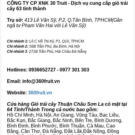
CÔNG TY CP XNK 30 Truit - Dịch vụ cung cấp giỏ trái
cây 63 tỉnh thành
Trụ sở:
413 Lê Văn Sỹ, P.2, Q.Tân Bình, TPHCM(Gần
ngã tư Phạm Văn Hai với Lê Văn Sỹ)
Chi nhánh 1:
Lô C Hồ Thị Kỷ, P1, Q10, TPHCM
Chi nhánh 2:
56B Trần Phú, Ba Đình, Hà Nội
Chi nhánh 3
: 271B Trần Phú, Hải Châu Đà Nẵng
Hotlines: 0936652727 - 0977 301 303
Email: info@360fruit.vn
Website:
360fruit.vn
Cửa hàng Giỏ trái cây Thuận Châu Sơn La có mặt tại
64 Tỉnh/Thành Trong cả nước bao gồm:
Hồ Chí Minh, Hà Nội, An Giang, Vũng Tàu, Bạc Liêu,
Bắc Kạn, Bắc Giang, Bắc Ninh, Bến Tre, Bình Dương,
Bình Định, Bình Phước, Bình Thuận, Cà Mau, Cao
Bằng, Cần Thơ, Đà Nẵng, Đắk Lắk,Đắk Nông, Đồng