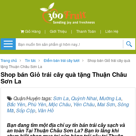
Giỏ Hàng
|
Giới Thiệu
|
Thanh Toán
|
Liên Hệ
Trang chủ
Tin tức
Điểm bán trái cây tươi
Shop bán Giỏ trái cây quà
tặng Thuận Châu Sơn La
Shop bán Giỏ trái cây quà tặng Thuận Châu
Sơn La
Quận/Huyện tags:
Sơn La
,
Quỳnh Nhai
,
Mường La
,
Bắc Yên
,
Phù Yên
,
Mộc Châu
,
Yên Châu
,
Mai Sơn
,
Sông
Mã
,
Sốp Cộp
,
Vân Hồ
Bạn đang tìm một địa chỉ uy tín bán trái cây sạch và
an toàn Tại Thuận Châu Sơn La? Bạn lo lắng khi