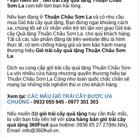
- vạn niềm tin
",
Giỏ trái cây
quà tặng
Thuận Châu
Sơn La
cam kết làm bạn hài lòng.
Nếu bạn đang ở
Thuận Châu Sơn La
và có nhu cầu
mua Giỏ trái cây quà tặng, Bạn đừng ngại khoảng cách
xa, chúng tôi sẽ cử nhân viên trở tới tận nơi giao Giỏ trái
cây Quà tặng Thuận Châu Sơn La cho quý khách hàng.
Tất cả các sản phẩm đăng tải trên website đều là hình
thực tế, có tem chống hàng giả và tem bảo hành mang
thương hiệu
Giỏ trái cây quà tặng Thuận Châu Sơn
La
.
Dịch vụ cung cấp giỏ trái cây quà tặng Thuận Châu Sơn
La với nhiều cửa hàng nhượng quyền thương hiệu tại
Thuận Châu Sơn La Cũng như toàn quốc chắc chắn sẽ
mang lại những trải nghiệm thù vị cho khách hàng
Xem tại:
CÁC MẪU GIỎ TRÁI CÂY ĐƯỢC ƯA
CHUỘNG
- 0933 055 945 - 0977 301 303
Nếu muốn đặt
giỏ trái cây quà tặng
hay cần thắc mắc,
tư vấn bạn hãy liên hệ với
cửa hàng bán
giỏ trái cây
quà tặng
360Fruit
qua hotline: 0936 65 27 27(Ms.Nhi),
Email: info@360fruit.vn.