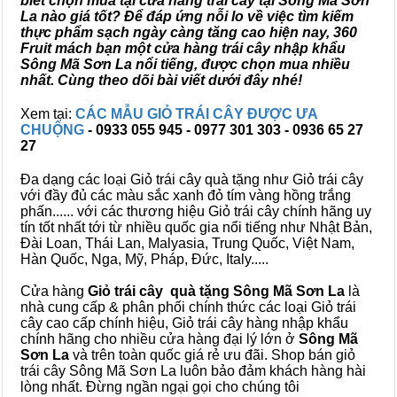
biết chọn mua tại cửa hàng trái cây tại Sông Mã Sơn
La nào giá tốt? Để đáp ứng nỗi lo về việc tìm kiếm
thực phẩm sạch ngày càng tăng cao hiện nay, 360
Fruit mách bạn một cửa hàng trái cây nhập khẩu
Sông Mã Sơn La nổi tiếng, được chọn mua nhiều
nhất. Cùng theo dõi bài viết dưới đây nhé!
Xem tại:
CÁC MẪU GIỎ TRÁI CÂY ĐƯỢC ƯA
CHUỘNG
- 0933 055 945 - 0977 301 303 - 0936 65 27
27
Đa dạng các loại Giỏ trái cây quà tặng như Giỏ trái cây
với đầy đủ các màu sắc xanh đỏ tím vàng hồng trắng
phấn...... với các thương hiệu Giỏ trái cây chính hãng uy
tín tốt nhất tới từ nhiều quốc gia nổi tiếng như Nhật Bản,
Đài Loan, Thái Lan, Malyasia, Trung Quốc, Việt Nam,
Hàn Quốc, Nga, Mỹ, Pháp, Đức, Italy.....
Cửa hàng
Giỏ trái cây quà tặng Sông Mã Sơn La
là
nhà cung cấp & phân phối chính thức các loại Giỏ trái
cây cao cấp chính hiệu, Giỏ trái cây hàng nhập khẩu
chính hãng cho nhiều cửa hàng đại lý lớn ở
Sông Mã
Sơn La
và trên toàn quốc giá rẻ ưu đãi. Shop bán giỏ
trái cây Sông Mã Sơn La luôn bảo đảm khách hàng hài
lòng nhất. Đừng ngần ngại gọi cho chúng tôi