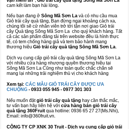
vạn niềm tin
",
Giỏ trái cây
quà tặng
Sông Mã Sơn La
cam kết làm bạn hài lòng.
Nếu bạn đang ở
Sông Mã Sơn La
và có nhu cầu mua
Giỏ trái cây quà tặng, Bạn đừng ngại khoảng cách xa,
chúng tôi sẽ cử nhân viên trở tới tận nơi giao Giỏ trái
cây Quà tặng Sông Mã Sơn La cho quý khách hàng. Tất
cả các sản phẩm đăng tải trên website đều là hình thực
tế, có tem chống hàng giả và tem bảo hành mang
thương hiệu
Giỏ trái cây quà tặng Sông Mã Sơn La
.
Dịch vụ cung cấp giỏ trái cây quà tặng Sông Mã Sơn La
với nhiều cửa hàng nhượng quyền thương hiệu tại
Sông Mã Sơn La Cũng như toàn quốc chắc chắn sẽ
mang lại những trải nghiệm thù vị cho khách hàng
Xem tại:
CÁC MẪU GIỎ TRÁI CÂY ĐƯỢC ƯA
CHUỘNG
- 0933 055 945 - 0977 301 303
Nếu muốn đặt
giỏ trái cây quà tặng
hay cần thắc mắc,
tư vấn bạn hãy liên hệ với
cửa hàng bán
giỏ trái cây
quà tặng
360Fruit
qua hotline: 0936 65 27 27(Ms.Nhi),
Email: info@360fruit.vn.
CÔNG TY CP XNK 30 Truit - Dịch vụ cung cấp giỏ trái