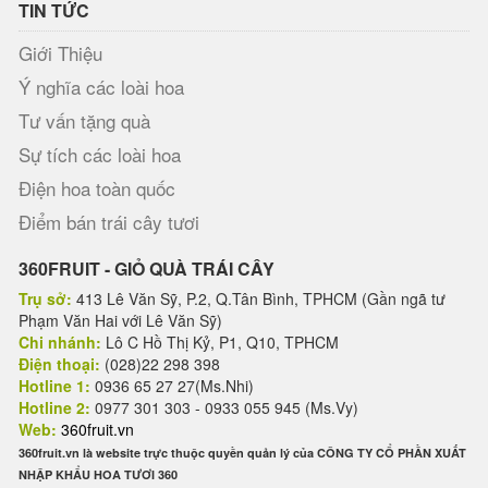
TIN TỨC
Giới Thiệu
Ý nghĩa các loài hoa
Tư vấn tặng quà
Sự tích các loài hoa
Điện hoa toàn quốc
Điểm bán trái cây tươi
360FRUIT - GIỎ QUÀ TRÁI CÂY
Trụ sở:
413 Lê Văn Sỹ, P.2, Q.Tân Bình, TPHCM (Gần ngã tư
Phạm Văn Hai với Lê Văn Sỹ)
Chi nhánh:
Lô C Hồ Thị Kỷ, P1, Q10, TPHCM
Điện thoại:
(028)22 298 398
Hotline 1:
0936 65 27 27(Ms.Nhi)
Hotline 2:
0977 301 303 - 0933 055 945 (Ms.Vy)
Web:
360fruit.vn
360fruit.vn là website trực thuộc quyền quản lý của CÔNG TY CỔ PHẦN XUẤT
NHẬP KHẨU HOA TƯƠI 360