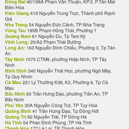
Đồng Nai
40/198A Phạm Văn Thuận, KP.3, P.Tân Mai
Biên Hòa
Kiên Giang
418 Nguyễn Trung Trực, Thành phố Rạch
Giá
Nha Trang
54 Nguyễn Đức Cảnh, TP Nha Trang
Vũng Tàu
185B Phạm Hồng Thái, Phường 7
Quảng Nam
61 Nguyễn Du, Tp Tam Kỳ
Vĩnh Long:
20/A2 Phạm Thái Bường
Long An:
163 Nguyễn Đình Chiểu, Phường 3, Tp Tân
An
Tây Ninh
1075 CTM8, phường Hiệp Ninh, TP Tây
Ninh
Bình Định
340 Nguyễn Thái Học, phường Ngô Mây,
Tp Quy Nhơn
Cà Mau
221 Lý Thường Kiệt, K2, Phường 6, Tp Cà
Mau
Bắc Ninh
83 Trần Hưng Đạo, phường Tiền An, TP
Bắc Ninh
Phú Yên
30A Nguyễn Công Trứ, TP Tuy Hòa
Quảng Bình
41 Trần Hưng Đạo, Tp Đồng Hới
Quảng Trị
92 Nguyễn Trãi, TP Đông Hà
Hà Tĩnh
54 Phan Đình Phùng, TP Hà Tĩnh
Thanh Hóa
177 Lê Lai, TP Thanh Hóa