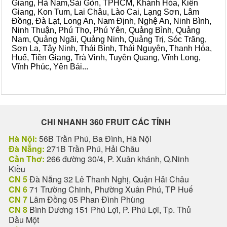
Giang, Hà Nam,Sài Gòn, TPHCM, Khánh Hòa, Kiên
Giang, Kon Tum, Lai Châu, Lào Cai, Lạng Sơn, Lâm
Đồng, Đà Lạt, Long An, Nam Định, Nghệ An, Ninh Bình,
Ninh Thuận, Phú Thọ, Phú Yên, Quảng Bình, Quảng
Nam, Quảng Ngãi, Quảng Ninh, Quảng Trị, Sóc Trăng,
Sơn La, Tây Ninh, Thái Bình, Thái Nguyên, Thanh Hóa,
Huế, Tiền Giang, Trà Vinh, Tuyên Quang, Vĩnh Long,
Vĩnh Phúc, Yên Bái...
CHI NHANH 360 FRUIT CÁC TỈNH
Hà Nội:
56B Trần Phú, Ba Đình, Hà Nội
Đà Nẵng:
271B Trần Phú, Hải Châu
Cần Thơ:
266 đường 30/4, P. Xuân khánh, Q.Ninh
Kiều
CN 5
Đà Nẵng 32 Lê Thanh Nghị, Quận Hải Châu
CN 6
71 Trường Chinh, Phường Xuân Phú, TP Huế
CN 7
Lâm Đồng 05 Phan Đình Phùng
CN 8
Bình Dương 151 Phú Lợi, P. Phú Lợi, Tp. Thủ
Dầu Một