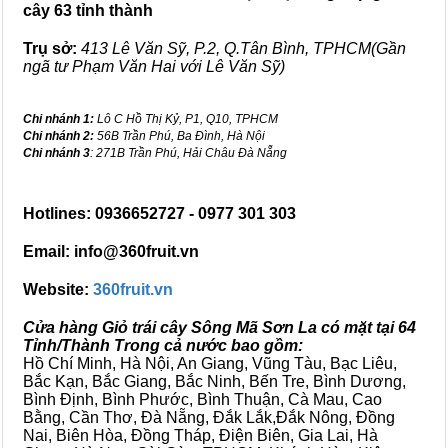
cây 63 tỉnh thành
Trụ sở:
413 Lê Văn Sỹ, P.2, Q.Tân Bình, TPHCM(Gần
ngã tư Phạm Văn Hai với Lê Văn Sỹ)
Chi nhánh 1:
Lô C Hồ Thị Kỷ, P1, Q10, TPHCM
Chi nhánh 2:
56B Trần Phú, Ba Đình, Hà Nội
Chi nhánh 3
: 271B Trần Phú, Hải Châu Đà Nẵng
Hotlines: 0936652727 - 0977 301 303
Email: info@360fruit.vn
Website:
360fruit.vn
Cửa hàng Giỏ trái cây Sông Mã Sơn La có mặt tại 64
Tỉnh/Thành Trong cả nước bao gồm:
Hồ Chí Minh, Hà Nội, An Giang, Vũng Tàu, Bạc Liêu,
Bắc Kạn, Bắc Giang, Bắc Ninh, Bến Tre, Bình Dương,
Bình Định, Bình Phước, Bình Thuận, Cà Mau, Cao
Bằng, Cần Thơ, Đà Nẵng, Đắk Lắk,Đắk Nông, Đồng
Nai, Biên Hòa, Đồng Tháp, Điện Biên, Gia Lai, Hà