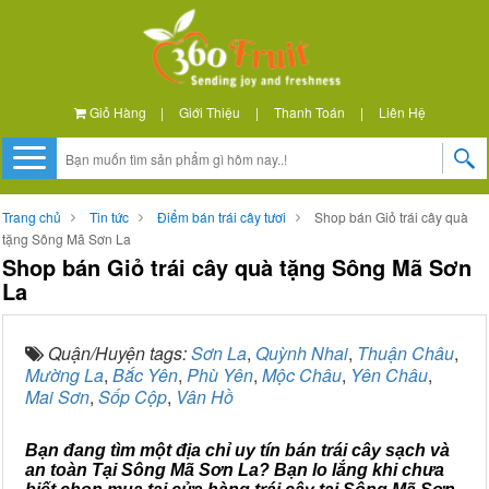
Giỏ Hàng
|
Giới Thiệu
|
Thanh Toán
|
Liên Hệ
Trang chủ
Tin tức
Điểm bán trái cây tươi
Shop bán Giỏ trái cây quà
tặng Sông Mã Sơn La
Shop bán Giỏ trái cây quà tặng Sông Mã Sơn
La
Quận/Huyện tags:
Sơn La
,
Quỳnh Nhai
,
Thuận Châu
,
Mường La
,
Bắc Yên
,
Phù Yên
,
Mộc Châu
,
Yên Châu
,
Mai Sơn
,
Sốp Cộp
,
Vân Hồ
Bạn đang tìm một địa chỉ uy tín bán trái cây sạch và
an toàn Tại Sông Mã Sơn La? Bạn lo lắng khi chưa