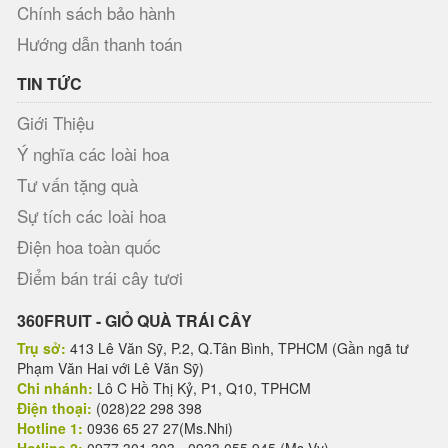
Chính sách bảo hành
Hướng dẫn thanh toán
TIN TỨC
Giới Thiệu
Ý nghĩa các loài hoa
Tư vấn tặng quà
Sự tích các loài hoa
Điện hoa toàn quốc
Điểm bán trái cây tươi
360FRUIT - GIỎ QUÀ TRÁI CÂY
Trụ sở:
413 Lê Văn Sỹ, P.2, Q.Tân Bình, TPHCM (Gần ngã tư
Phạm Văn Hai với Lê Văn Sỹ)
Chi nhánh:
Lô C Hồ Thị Kỷ, P1, Q10, TPHCM
Điện thoại:
(028)22 298 398
Hotline 1:
0936 65 27 27(Ms.Nhi)