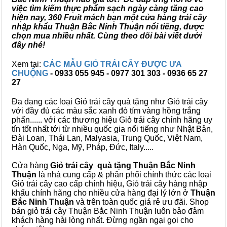
việc tìm kiếm thực phẩm sạch ngày càng tăng cao
hiện nay, 360 Fruit mách bạn một cửa hàng trái cây
nhập khẩu Thuận Bắc Ninh Thuận nổi tiếng, được
chọn mua nhiều nhất. Cùng theo dõi bài viết dưới
đây nhé!
Xem tại:
CÁC MẪU GIỎ TRÁI CÂY ĐƯỢC ƯA
CHUỘNG
- 0933 055 945 - 0977 301 303 - 0936 65 27
27
Đa dạng các loại Giỏ trái cây quà tặng như Giỏ trái cây
với đầy đủ các màu sắc xanh đỏ tím vàng hồng trắng
phấn...... với các thương hiệu Giỏ trái cây chính hãng uy
tín tốt nhất tới từ nhiều quốc gia nổi tiếng như Nhật Bản,
Đài Loan, Thái Lan, Malyasia, Trung Quốc, Việt Nam,
Hàn Quốc, Nga, Mỹ, Pháp, Đức, Italy.....
Cửa hàng
Giỏ trái cây quà tặng Thuận Bắc Ninh
Thuận
là nhà cung cấp & phân phối chính thức các loại
Giỏ trái cây cao cấp chính hiệu, Giỏ trái cây hàng nhập
khẩu chính hãng cho nhiều cửa hàng đại lý lớn ở
Thuận
Bắc Ninh Thuận
và trên toàn quốc giá rẻ ưu đãi. Shop
bán giỏ trái cây Thuận Bắc Ninh Thuận luôn bảo đảm
khách hàng hài lòng nhất. Đừng ngần ngại gọi cho