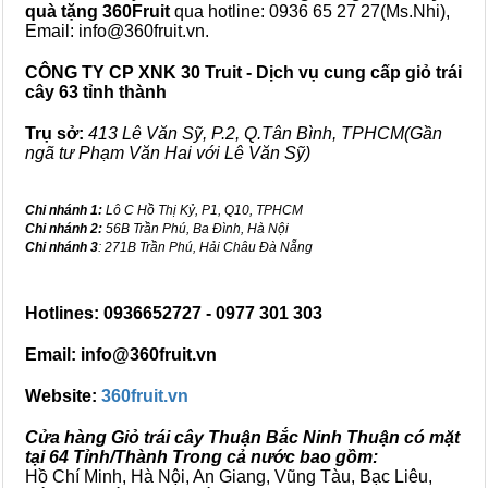
quà tặng
360Fruit
qua hotline: 0936 65 27 27(Ms.Nhi),
Email: info@360fruit.vn.
CÔNG TY CP XNK 30 Truit - Dịch vụ cung cấp giỏ trái
cây 63 tỉnh thành
Trụ sở:
413 Lê Văn Sỹ, P.2, Q.Tân Bình, TPHCM(Gần
ngã tư Phạm Văn Hai với Lê Văn Sỹ)
Chi nhánh 1:
Lô C Hồ Thị Kỷ, P1, Q10, TPHCM
Chi nhánh 2:
56B Trần Phú, Ba Đình, Hà Nội
Chi nhánh 3
: 271B Trần Phú, Hải Châu Đà Nẵng
Hotlines: 0936652727 - 0977 301 303
Email: info@360fruit.vn
Website:
360fruit.vn
Cửa hàng Giỏ trái cây Thuận Bắc Ninh Thuận có mặt
tại 64 Tỉnh/Thành Trong cả nước bao gồm:
Hồ Chí Minh, Hà Nội, An Giang, Vũng Tàu, Bạc Liêu,