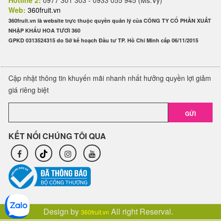
Hotline 2:
0977 301 303 - 0933 055 945 (Ms.Vy)
Web:
360fruit.vn
360fruit.vn là website trực thuộc quyền quản lý của CÔNG TY CỔ PHẦN XUẤT
NHẬP KHẨU HOA TƯƠI 360
GPKD 0313524315 do Sở kế hoạch Đầu tư TP. Hồ Chí Minh cấp 06/11/2015
Cập nhật thông tin khuyến mãi nhanh nhất hưởng quyền lợi giảm
giá riêng biệt
GỬI
KẾT NỐI CHÚNG TÔI QUA
Design by
All right Reserval.
360fruit.vn