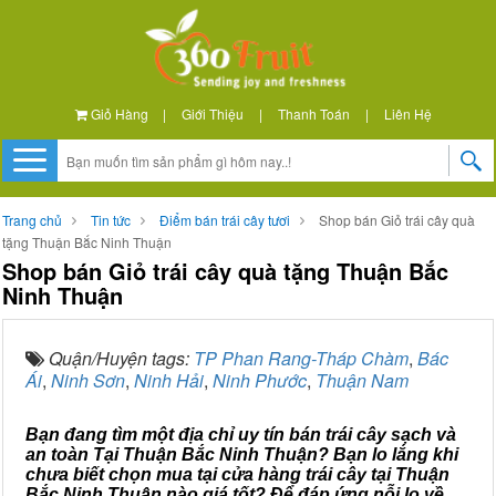
Giỏ Hàng
|
Giới Thiệu
|
Thanh Toán
|
Liên Hệ
Trang chủ
Tin tức
Điểm bán trái cây tươi
Shop bán Giỏ trái cây quà
tặng Thuận Bắc Ninh Thuận
Shop bán Giỏ trái cây quà tặng Thuận Bắc
Ninh Thuận
Quận/Huyện tags:
TP Phan Rang-Tháp Chàm
,
Bác
Ái
,
Ninh Sơn
,
Ninh Hải
,
Ninh Phước
,
Thuận Nam
Bạn đang tìm một địa chỉ uy tín bán trái cây sạch và
an toàn Tại Thuận Bắc Ninh Thuận? Bạn lo lắng khi
chưa biết chọn mua tại cửa hàng trái cây tại Thuận
Bắc Ninh Thuận nào giá tốt? Để đáp ứng nỗi lo về