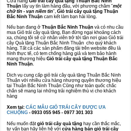
Cửa hàng
Giỏ trái cây quà tặng Thuận Bắc Ninh
Thuận
lấy uy tín làm hàng đầu, với phương châm "
một
chữ tín - vạn niềm tin
",
Giỏ trái cây
quà tặng
Thuận
Bắc Ninh Thuận
cam kết làm bạn hài lòng.
Nếu bạn đang ở
Thuận Bắc Ninh Thuận
và có nhu cầu
mua Giỏ trái cây quà tặng, Bạn đừng ngại khoảng cách
xa, chúng tôi sẽ cử nhân viên trở tới tận nơi giao Giỏ trái
cây Quà tặng Thuận Bắc Ninh Thuận cho quý khách
hàng. Tất cả các sản phẩm đăng tải trên website đều là
hình thực tế, có tem chống hàng giả và tem bảo hành
mang thương hiệu
Giỏ trái cây quà tặng Thuận Bắc
Ninh Thuận
.
Dịch vụ cung cấp giỏ trái cây quà tặng Thuận Bắc Ninh
Thuận với nhiều cửa hàng nhượng quyền thương hiệu
tại Thuận Bắc Ninh Thuận Cũng như toàn quốc chắc
chắn sẽ mang lại những trải nghiệm thù vị cho khách
hàng
Xem tại:
CÁC MẪU GIỎ TRÁI CÂY ĐƯỢC ƯA
CHUỘNG
- 0933 055 945 - 0977 301 303
Nếu muốn đặt
giỏ trái cây quà tặng
hay cần thắc mắc,
tư vấn bạn hãy liên hệ với
cửa hàng bán
giỏ trái cây