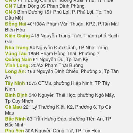
CN 7
Lâm Đồng 05 Phan Đình Phùng
CN 8
Bình Dương 151 Phú Lợi, P. Phú Lợi, Tp. Thủ
Dầu Một
Đồng Nai
40/198A Phạm Văn Thuận, KP.3, P.Tân Mai
Biên Hòa
Kiên Giang
418 Nguyễn Trung Trực, Thành phố Rạch
Giá
Nha Trang
54 Nguyễn Đức Cảnh, TP Nha Trang
Vũng Tàu
185B Phạm Hồng Thái, Phường 7
Quảng Nam
61 Nguyễn Du, Tp Tam Kỳ
Vĩnh Long:
20/A2 Phạm Thái Bường
Long An:
163 Nguyễn Đình Chiểu, Phường 3, Tp Tân
An
Tây Ninh
1075 CTM8, phường Hiệp Ninh, TP Tây
Ninh
Bình Định
340 Nguyễn Thái Học, phường Ngô Mây,
Tp Quy Nhơn
Cà Mau
221 Lý Thường Kiệt, K2, Phường 6, Tp Cà
Mau
Bắc Ninh
83 Trần Hưng Đạo, phường Tiền An, TP
Bắc Ninh
Phú Yên
30A Nguyễn Công Trứ, TP Tuy Hòa