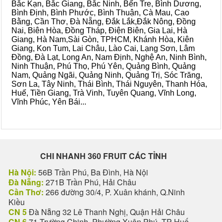
Bắc Kạn, Bắc Giang, Bắc Ninh, Bến Tre, Bình Dương,
Bình Định, Bình Phước, Bình Thuận, Cà Mau, Cao
Bằng, Cần Thơ, Đà Nẵng, Đắk Lắk,Đắk Nông, Đồng
Nai, Biên Hòa, Đồng Tháp, Điện Biên, Gia Lai, Hà
Giang, Hà Nam,Sài Gòn, TPHCM, Khánh Hòa, Kiên
Giang, Kon Tum, Lai Châu, Lào Cai, Lạng Sơn, Lâm
Đồng, Đà Lạt, Long An, Nam Định, Nghệ An, Ninh Bình,
Ninh Thuận, Phú Thọ, Phú Yên, Quảng Bình, Quảng
Nam, Quảng Ngãi, Quảng Ninh, Quảng Trị, Sóc Trăng,
Sơn La, Tây Ninh, Thái Bình, Thái Nguyên, Thanh Hóa,
Huế, Tiền Giang, Trà Vinh, Tuyên Quang, Vĩnh Long,
Vĩnh Phúc, Yên Bái...
CHI NHANH 360 FRUIT CÁC TỈNH
Hà Nội:
56B Trần Phú, Ba Đình, Hà Nội
Đà Nẵng:
271B Trần Phú, Hải Châu
Cần Thơ:
266 đường 30/4, P. Xuân khánh, Q.Ninh
Kiều
CN 5
Đà Nẵng 32 Lê Thanh Nghị, Quận Hải Châu
CN 6
71 Trường Chinh, Phường Xuân Phú, TP Huế