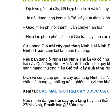
+ Dịch vụ gói trái cây, kết hợp hoa tươi và trái c
+ In nội dung tặng kèm giỏ Trái cây quà tặng Nin
+ Giao miễn phí nội thành , vận chuyển an toàn
+ Hợp tác phân phối các loại Giỏ trái cây cho các 
Cửa hàng
Giỏ trái cây quà tặng Ninh Hải Ninh
Ninh Thuận
cam kết làm bạn hài lòng.
Nếu bạn đang ở
Ninh Hải Ninh Thuận
và có nhu 
trái cây Quà tặng Ninh Hải Ninh Thuận cho quý kh
hành mang thương hiệu
Giỏ trái cây quà tặng N
Dịch vụ cung cấp giỏ trái cây quà tặng Ninh Hả
chắn sẽ mang lại những trải nghiệm thù vị cho kh
Xem tại:
CÁC MẪU GIỎ TRÁI CÂY ĐƯỢC ƯA
Nếu muốn đặt
giỏ trái cây quà tặng
hay cần thắc 
27(Ms.Nhi), Email: info@360fruit.vn.