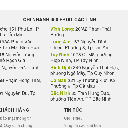
CHI NHANH 360 FRUIT CÁC TỈNH
ng 151 Phú Lợi, P.
Vĩnh Long:
20/A2 Phạm Thái
Thủ Dầu Một
Bường
198A Phạm Văn
Long An:
163 Nguyễn Đình
P.Tân Mai Biên Hòa
Chiểu, Phường 3, Tp Tân An
18 Nguyễn Trung
Tây Ninh
1075 CTM8, phường
phố Rạch Giá
Hiệp Ninh, TP Tây Ninh
 Nguyễn Đức Cảnh,
Bình Định
340 Nguyễn Thái Học,
phường Ngô Mây, Tp Quy Nhơn
B Phạm Hồng Thái,
Cà Mau
221 Lý Thường Kiệt, K2,
Phường 6, Tp Cà Mau
1 Nguyễn Du, Tp
Bắc Ninh
83 Trần Hưng Đạo,
phường Tiền An, TP Bắc Ninh
KHÁCH HÀNG
TIN TỨC
bảo mật thông tin
Giới Thiệu
 & Quy định chung
Ý nghĩa các loài hoa