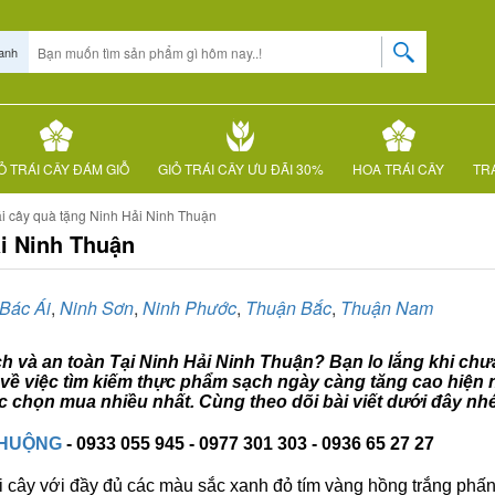
anh
Ỏ TRÁI CÂY ĐÁM GIỖ
GIỎ TRÁI CÂY ƯU ĐÃI 30%
HOA TRÁI CÂY
TRÁ
ái cây quà tặng Ninh Hải Ninh Thuận
ải Ninh Thuận
Bác Ái
,
Ninh Sơn
,
Ninh Phước
,
Thuận Bắc
,
Thuận Nam
ch và an toàn Tại Ninh Hải Ninh Thuận? Bạn lo lắng khi chưa
 về việc tìm kiếm thực phẩm sạch ngày càng tăng cao hiện n
 chọn mua nhiều nhất. Cùng theo dõi bài viết dưới đây nh
CHUỘNG
- 0933 055 945 - 0977 301 303 - 0936 65 27 27
i cây với đầy đủ các màu sắc xanh đỏ tím vàng hồng trắng phấn..