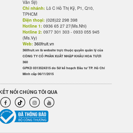
Văn Sỹ)
Chi nhánh:
Lô C Hồ Thị Kỷ, P1, Q10,
TPHCM
Điện thoại:
(028)22 298 398
Hotline 1:
0936 65 27 27(Ms.Nhi)
Hotline 2:
0977 301 303 - 0933 055 945
(Ms.Vy)
Web:
360fruit.vn
360fruit.vn là website trực thuộc quyền quản lý của
CÔNG TY CỔ PHẦN XUẤT NHẬP KHẨU HOA TƯƠI
360
GPKD 0313524315 do Sở kế hoạch Đầu tư TP. Hồ Chí
Minh cấp 06/11/2015
KẾT NỐI CHÚNG TÔI QUA