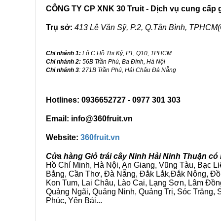
CÔNG TY CP XNK 30 Truit - Dịch vụ cung cấp gi
Trụ sở:
413 Lê Văn Sỹ, P.2, Q.Tân Bình, TPHCM(
Chi nhánh 1:
Lô C Hồ Thị Kỷ, P1, Q10, TPHCM
Chi nhánh 2:
56B Trần Phú, Ba Đình, Hà Nội
Chi nhánh 3
: 271B Trần Phú, Hải Châu Đà Nẵng
Hotlines: 0936652727 - 0977 301 303
Email: info@360fruit.vn
Website:
360fruit.vn
Cửa hàng Giỏ trái cây Ninh Hải Ninh Thuận có
Hồ Chí Minh, Hà Nội, An Giang, Vũng Tàu, Bạc L
Bằng, Cần Thơ, Đà Nẵng, Đắk Lắk,Đắk Nông, Đồn
Kon Tum, Lai Châu, Lào Cai, Lạng Sơn, Lâm Đồn
Quảng Ngãi, Quảng Ninh, Quảng Trị, Sóc Trăng, S
Phúc, Yên Bái...