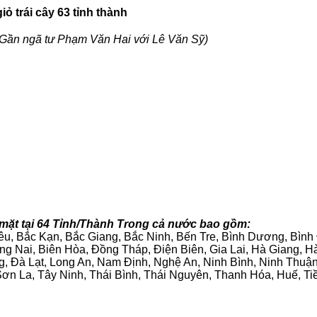
ỏ trái cây 63 tỉnh thành
Gần ngã tư Phạm Văn Hai với Lê Văn Sỹ)
 mặt tại 64 Tỉnh/Thành Trong cả nước bao gồm:
iêu, Bắc Kạn, Bắc Giang, Bắc Ninh, Bến Tre, Bình Dương, Bìn
g Nai, Biên Hòa, Đồng Tháp, Điện Biên, Gia Lai, Hà Giang,
g, Đà Lạt, Long An, Nam Định, Nghệ An, Ninh Bình, Ninh Thuậ
ơn La, Tây Ninh, Thái Bình, Thái Nguyên, Thanh Hóa, Huế, Ti