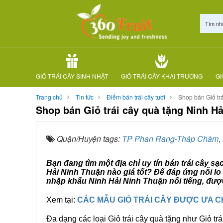
Tìm nh
GIỎ TRÁI CÂY SINH NHẬT
GIỎ TRÁI CÂY KHAI TRƯƠNG
GI
Trang chủ
Tin tức
Điểm bán trái cây tươi
Shop bán Giỏ tr
Shop bán Giỏ trái cây quà tặng Ninh H
Quận/Huyện tags:
TP Phan Rang-Tháp Chàm
,
Bạn đang tìm một địa chỉ uy tín bán trái cây sạ
Hải Ninh Thuận nào giá tốt? Để đáp ứng nỗi lo
nhập khẩu Ninh Hải Ninh Thuận nổi tiếng, được
Xem tại:
CÁC MẪU GIỎ TRÁI CÂY ĐƯỢC ƯA 
Đa dạng các loại Giỏ trái cây quà tặng như Giỏ trá