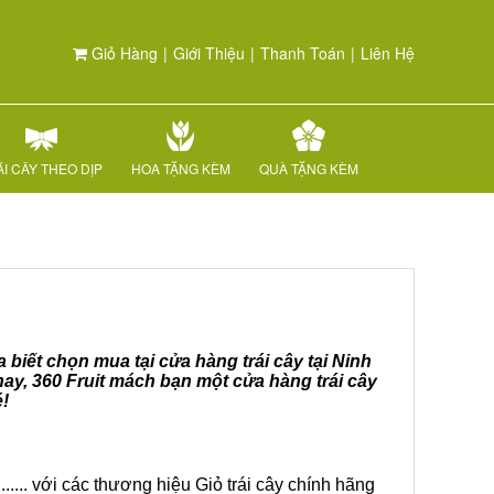
Giỏ Hàng
|
Giới Thiệu
|
Thanh Toán
|
Liên Hệ
I CÂY THEO DỊP
HOA TẶNG KÈM
QUÀ TẶNG KÈM
 biết chọn mua tại cửa hàng trái cây tại Ninh
ay, 360 Fruit mách bạn một cửa hàng trái cây
é!
.... với các thương hiệu Giỏ trái cây chính hãng