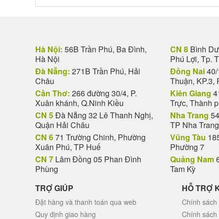
Hà Nội:
56B Trần Phú, Ba Đình,
CN 8
Bình Dươ
Hà Nội
Phú Lợi, Tp. 
Đà Nẵng:
271B Trần Phú, Hải
Đồng Nai
40/
Châu
Thuận, KP.3, 
Cần Thơ:
266 đường 30/4, P.
Kiên Giang
4
Xuân khánh, Q.Ninh Kiều
Trực, Thành 
CN 5
Đà Nẵng 32 Lê Thanh Nghị,
Nha Trang
54
Quận Hải Châu
TP Nha Trang
CN 6
71 Trường Chinh, Phường
Vũng Tàu
185
Xuân Phú, TP Huế
Phường 7
CN 7
Lâm Đồng 05 Phan Đình
Quảng Nam
6
Phùng
Tam Kỳ
TRỢ GIÚP
HỖ TRỢ 
Đặt hàng và thanh toán qua web
Chính sách 
Quy định giao hàng
Chính sách