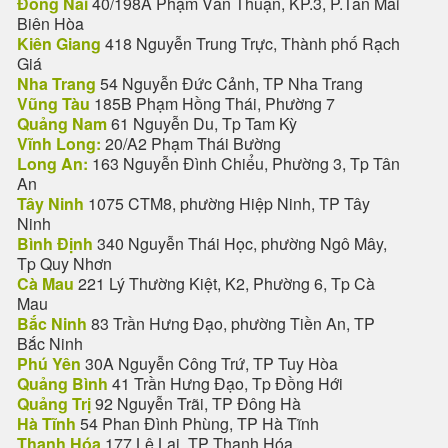
Đồng Nai
40/198A Phạm Văn Thuận, KP.3, P.Tân Mai
Biên Hòa
Kiên Giang
418 Nguyễn Trung Trực, Thành phố Rạch
Giá
Nha Trang
54 Nguyễn Đức Cảnh, TP Nha Trang
Vũng Tàu
185B Phạm Hồng Thái, Phường 7
Quảng Nam
61 Nguyễn Du, Tp Tam Kỳ
Vĩnh Long:
20/A2 Phạm Thái Bường
Long An:
163 Nguyễn Đình Chiểu, Phường 3, Tp Tân
An
Tây Ninh
1075 CTM8, phường Hiệp Ninh, TP Tây
Ninh
Bình Định
340 Nguyễn Thái Học, phường Ngô Mây,
Tp Quy Nhơn
Cà Mau
221 Lý Thường Kiệt, K2, Phường 6, Tp Cà
Mau
Bắc Ninh
83 Trần Hưng Đạo, phường Tiền An, TP
Bắc Ninh
Phú Yên
30A Nguyễn Công Trứ, TP Tuy Hòa
Quảng Bình
41 Trần Hưng Đạo, Tp Đồng Hới
Quảng Trị
92 Nguyễn Trãi, TP Đông Hà
Hà Tĩnh
54 Phan Đình Phùng, TP Hà Tĩnh
Thanh Hóa
177 Lê Lai, TP Thanh Hóa