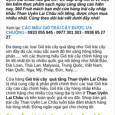
tìm kiếm thực phẩm sạch ngày càng tăng cao hiện
nay, 360 Fruit mách bạn một cửa hàng trái cây nhập
khẩu Than Uyên Lai Châu nổi tiếng, được chọn mua
nhiều nhất. Cùng theo dõi bài viết dưới đây nhé!
Xem tại:
CÁC MẪU GIỎ TRÁI CÂY ĐƯỢC ƯA
CHUỘNG
- 0933 055 945 - 0977 301 303 - 0936 65 27
27
Đa dạng các loại Giỏ trái cây quà tặng như Giỏ trái cây
với đầy đủ các màu sắc xanh đỏ tím vàng hồng trắng
phấn...... với các thương hiệu Giỏ trái cây chính hãng uy
tín tốt nhất tới từ nhiều quốc gia nổi tiếng như Nhật Bản,
Đài Loan, Thái Lan, Malyasia, Trung Quốc, Việt Nam,
Hàn Quốc, Nga, Mỹ, Pháp, Đức, Italy.....
Cửa hàng
Giỏ trái cây quà tặng Than Uyên Lai Châu
là nhà cung cấp & phân phối chính thức các loại Giỏ trái
cây cao cấp chính hiệu, Giỏ trái cây hàng nhập khẩu
chính hãng cho nhiều cửa hàng đại lý lớn ở
Than Uyên
Lai Châu
và trên toàn quốc giá rẻ ưu đãi. Shop bán giỏ
trái cây Than Uyên Lai Châu luôn bảo đảm khách hàng
hài lòng nhất. Đừng ngần ngại gọi cho chúng tôi