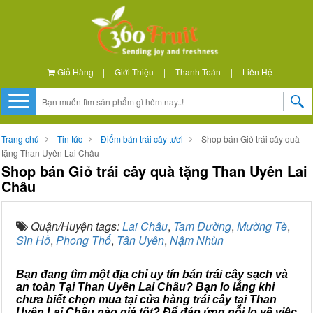
Giỏ Hàng
|
Giới Thiệu
|
Thanh Toán
|
Liên Hệ
Trang chủ
Tin tức
Điểm bán trái cây tươi
Shop bán Giỏ trái cây quà
tặng Than Uyên Lai Châu
Shop bán Giỏ trái cây quà tặng Than Uyên Lai
Châu
Quận/Huyện tags:
Lai Châu
,
Tam Đường
,
Mường Tè
,
Sìn Hồ
,
Phong Thổ
,
Tân Uyên
,
Nậm Nhùn
Bạn đang tìm một địa chỉ uy tín bán trái cây sạch và
an toàn Tại Than Uyên Lai Châu? Bạn lo lắng khi
chưa biết chọn mua tại cửa hàng trái cây tại Than
Uyên Lai Châu nào giá tốt? Để đáp ứng nỗi lo về việc