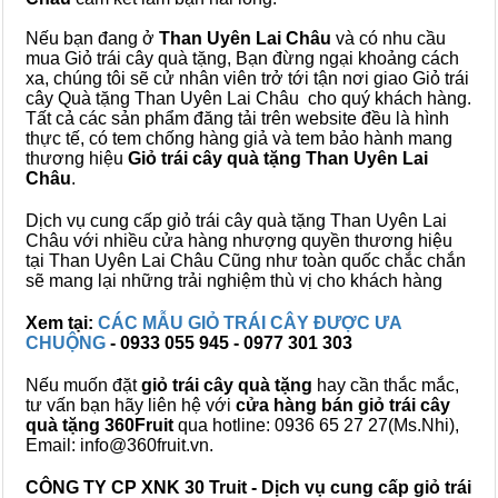
Nếu bạn đang ở
Than Uyên Lai Châu
và có nhu cầu
mua Giỏ trái cây quà tặng, Bạn đừng ngại khoảng cách
xa, chúng tôi sẽ cử nhân viên trở tới tận nơi giao Giỏ trái
cây Quà tặng Than Uyên Lai Châu cho quý khách hàng.
Tất cả các sản phẩm đăng tải trên website đều là hình
thực tế, có tem chống hàng giả và tem bảo hành mang
thương hiệu
Giỏ trái cây quà tặng Than Uyên Lai
Châu
.
Dịch vụ cung cấp giỏ trái cây quà tặng Than Uyên Lai
Châu với nhiều cửa hàng nhượng quyền thương hiệu
tại Than Uyên Lai Châu Cũng như toàn quốc chắc chắn
sẽ mang lại những trải nghiệm thù vị cho khách hàng
Xem tại:
CÁC MẪU GIỎ TRÁI CÂY ĐƯỢC ƯA
CHUỘNG
- 0933 055 945 - 0977 301 303
Nếu muốn đặt
giỏ trái cây quà tặng
hay cần thắc mắc,
tư vấn bạn hãy liên hệ với
cửa hàng bán
giỏ trái cây
quà tặng
360Fruit
qua hotline: 0936 65 27 27(Ms.Nhi),
Email: info@360fruit.vn.
CÔNG TY CP XNK 30 Truit - Dịch vụ cung cấp giỏ trái