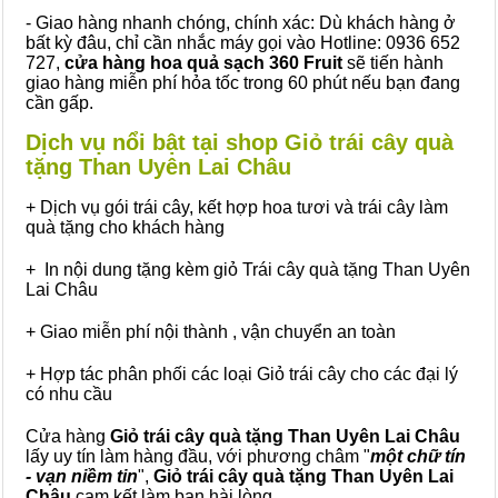
- Giao hàng nhanh chóng, chính xác: Dù khách hàng ở
bất kỳ đâu, chỉ cần nhắc máy gọi vào Hotline: 0936 652
727,
cửa hàng hoa quả sạch 360 Fruit
sẽ tiến hành
giao hàng miễn phí hỏa tốc trong 60 phút nếu bạn đang
cần gấp.
Dịch vụ nổi bật tại shop Giỏ trái cây quà
tặng Than Uyên Lai Châu
+ Dịch vụ gói trái cây, kết hợp hoa tươi và trái cây làm
quà tặng cho khách hàng
+ In nội dung tặng kèm giỏ Trái cây quà tặng Than Uyên
Lai Châu
+ Giao miễn phí nội thành , vận chuyển an toàn
+ Hợp tác phân phối các loại Giỏ trái cây cho các đại lý
có nhu cầu
Cửa hàng
Giỏ trái cây quà tặng Than Uyên Lai Châu
lấy uy tín làm hàng đầu, với phương châm "
một chữ tín
- vạn niềm tin
",
Giỏ trái cây
quà tặng
Than Uyên Lai
Châu
cam kết làm bạn hài lòng.