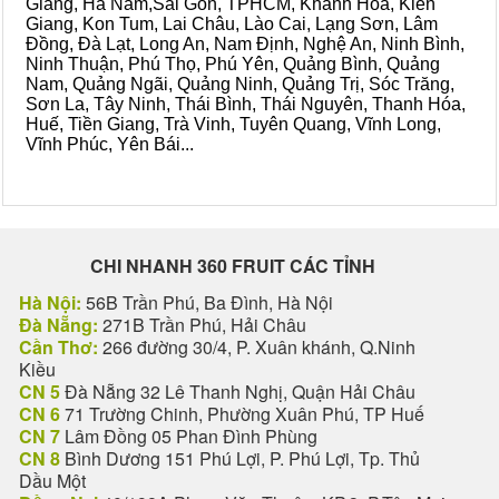
Giang, Hà Nam,Sài Gòn, TPHCM, Khánh Hòa, Kiên
Giang, Kon Tum, Lai Châu, Lào Cai, Lạng Sơn, Lâm
Đồng, Đà Lạt, Long An, Nam Định, Nghệ An, Ninh Bình,
Ninh Thuận, Phú Thọ, Phú Yên, Quảng Bình, Quảng
Nam, Quảng Ngãi, Quảng Ninh, Quảng Trị, Sóc Trăng,
Sơn La, Tây Ninh, Thái Bình, Thái Nguyên, Thanh Hóa,
Huế, Tiền Giang, Trà Vinh, Tuyên Quang, Vĩnh Long,
Vĩnh Phúc, Yên Bái...
CHI NHANH 360 FRUIT CÁC TỈNH
Hà Nội:
56B Trần Phú, Ba Đình, Hà Nội
Đà Nẵng:
271B Trần Phú, Hải Châu
Cần Thơ:
266 đường 30/4, P. Xuân khánh, Q.Ninh
Kiều
CN 5
Đà Nẵng 32 Lê Thanh Nghị, Quận Hải Châu
CN 6
71 Trường Chinh, Phường Xuân Phú, TP Huế
CN 7
Lâm Đồng 05 Phan Đình Phùng
CN 8
Bình Dương 151 Phú Lợi, P. Phú Lợi, Tp. Thủ
Dầu Một