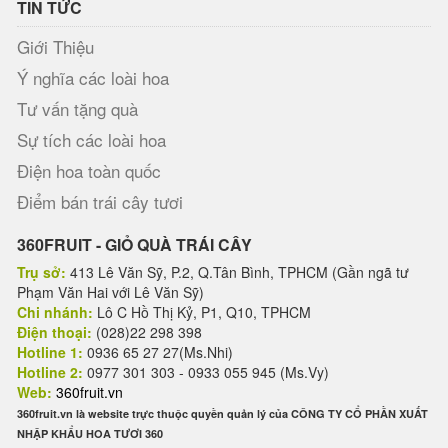
TIN TỨC
Giới Thiệu
Ý nghĩa các loài hoa
Tư vấn tặng quà
Sự tích các loài hoa
Điện hoa toàn quốc
Điểm bán trái cây tươi
360FRUIT - GIỎ QUÀ TRÁI CÂY
Trụ sở:
413 Lê Văn Sỹ, P.2, Q.Tân Bình, TPHCM (Gần ngã tư
Phạm Văn Hai với Lê Văn Sỹ)
Chi nhánh:
Lô C Hồ Thị Kỷ, P1, Q10, TPHCM
Điện thoại:
(028)22 298 398
Hotline 1:
0936 65 27 27(Ms.Nhi)
Hotline 2:
0977 301 303 - 0933 055 945 (Ms.Vy)
Web:
360fruit.vn
360fruit.vn là website trực thuộc quyền quản lý của CÔNG TY CỔ PHẦN XUẤT
NHẬP KHẨU HOA TƯƠI 360