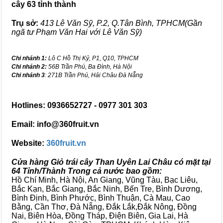
cây 63 tỉnh thành
Trụ sở:
413 Lê Văn Sỹ, P.2, Q.Tân Bình, TPHCM(Gần
ngã tư Phạm Văn Hai với Lê Văn Sỹ)
Chi nhánh 1:
Lô C Hồ Thị Kỷ, P1, Q10, TPHCM
Chi nhánh 2:
56B Trần Phú, Ba Đình, Hà Nội
Chi nhánh 3
: 271B Trần Phú, Hải Châu Đà Nẵng
Hotlines: 0936652727 - 0977 301 303
Email: info@360fruit.vn
Website:
360fruit.vn
Cửa hàng Giỏ trái cây Than Uyên Lai Châu có mặt tại
64 Tỉnh/Thành Trong cả nước bao gồm:
Hồ Chí Minh, Hà Nội, An Giang, Vũng Tàu, Bạc Liêu,
Bắc Kạn, Bắc Giang, Bắc Ninh, Bến Tre, Bình Dương,
Bình Định, Bình Phước, Bình Thuận, Cà Mau, Cao
Bằng, Cần Thơ, Đà Nẵng, Đắk Lắk,Đắk Nông, Đồng
Nai, Biên Hòa, Đồng Tháp, Điện Biên, Gia Lai, Hà