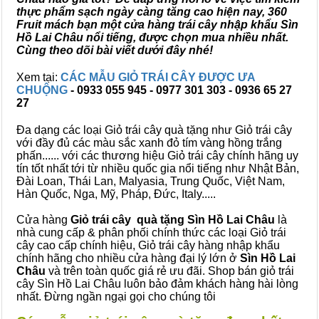
thực phẩm sạch ngày càng tăng cao hiện nay, 360
Fruit mách bạn một cửa hàng trái cây nhập khẩu Sìn
Hồ Lai Châu nổi tiếng, được chọn mua nhiều nhất.
Cùng theo dõi bài viết dưới đây nhé!
Xem tại:
CÁC MẪU GIỎ TRÁI CÂY ĐƯỢC ƯA
CHUỘNG
- 0933 055 945 - 0977 301 303 - 0936 65 27
27
Đa dạng các loại Giỏ trái cây quà tặng như Giỏ trái cây
với đầy đủ các màu sắc xanh đỏ tím vàng hồng trắng
phấn...... với các thương hiệu Giỏ trái cây chính hãng uy
tín tốt nhất tới từ nhiều quốc gia nổi tiếng như Nhật Bản,
Đài Loan, Thái Lan, Malyasia, Trung Quốc, Việt Nam,
Hàn Quốc, Nga, Mỹ, Pháp, Đức, Italy.....
Cửa hàng
Giỏ trái cây quà tặng Sìn Hồ Lai Châu
là
nhà cung cấp & phân phối chính thức các loại Giỏ trái
cây cao cấp chính hiệu, Giỏ trái cây hàng nhập khẩu
chính hãng cho nhiều cửa hàng đại lý lớn ở
Sìn Hồ Lai
Châu
và trên toàn quốc giá rẻ ưu đãi. Shop bán giỏ trái
cây Sìn Hồ Lai Châu luôn bảo đảm khách hàng hài lòng
nhất. Đừng ngần ngại gọi cho chúng tôi