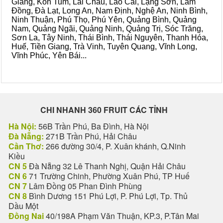
Giang, Kon Tum, Lai Châu, Lào Cai, Lạng Sơn, Lâm
Đồng, Đà Lạt, Long An, Nam Định, Nghệ An, Ninh Bình,
Ninh Thuận, Phú Thọ, Phú Yên, Quảng Bình, Quảng
Nam, Quảng Ngãi, Quảng Ninh, Quảng Trị, Sóc Trăng,
Sơn La, Tây Ninh, Thái Bình, Thái Nguyên, Thanh Hóa,
Huế, Tiền Giang, Trà Vinh, Tuyên Quang, Vĩnh Long,
Vĩnh Phúc, Yên Bái...
CHI NHANH 360 FRUIT CÁC TỈNH
Hà Nội:
56B Trần Phú, Ba Đình, Hà Nội
Đà Nẵng:
271B Trần Phú, Hải Châu
Cần Thơ:
266 đường 30/4, P. Xuân khánh, Q.Ninh
Kiều
CN 5
Đà Nẵng 32 Lê Thanh Nghị, Quận Hải Châu
CN 6
71 Trường Chinh, Phường Xuân Phú, TP Huế
CN 7
Lâm Đồng 05 Phan Đình Phùng
CN 8
Bình Dương 151 Phú Lợi, P. Phú Lợi, Tp. Thủ
Dầu Một
Đồng Nai
40/198A Phạm Văn Thuận, KP.3, P.Tân Mai