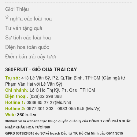
Giới Thiệu
Ý nghĩa các loài hoa
Tư vấn tặng quà
Sự tích các loài hoa
Điện hoa toàn quốc
Điểm bán trái cây tươi
360FRUIT - GIỎ QUÀ TRÁI CÂY
Trụ sở:
413 Lê Văn Sỹ, P.2, Q.Tân Bình, TPHCM (Gần ngã tư
Phạm Văn Hai với Lê Văn Sỹ)
Chi nhánh:
Lô C Hồ Thị Kỷ, P1, Q10, TPHCM
Điện thoại:
(028)22 298 398
Hotline 1:
0936 65 27 27(Ms.Nhi)
Hotline 2:
0977 301 303 - 0933 055 945 (Ms.Vy)
Web:
360fruit.vn
360fruit.vn là website trực thuộc quyền quản lý của CÔNG TY CỔ PHẦN XUẤT
NHẬP KHẨU HOA TƯƠI 360
GPKD 0313524315 do Sở kế hoạch Đầu tư TP. Hồ Chí Minh cấp 06/11/2015