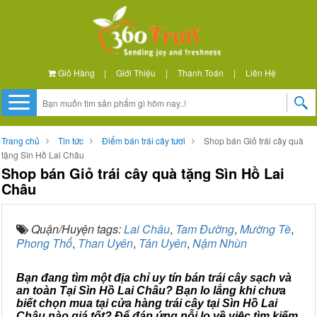
Giỏ Hàng
|
Giới Thiệu
|
Thanh Toán
|
Liên Hệ
Trang chủ
Tin tức
Điểm bán trái cây tươi
Shop bán Giỏ trái cây quà
tặng Sìn Hồ Lai Châu
Shop bán Giỏ trái cây quà tặng Sìn Hồ Lai
Châu
Quận/Huyện tags:
Lai Châu
,
Tam Đường
,
Mường Tè
,
Phong Thổ
,
Than Uyên
,
Tân Uyên
,
Nậm Nhùn
Bạn đang tìm một địa chỉ uy tín bán trái cây sạch và
an toàn Tại Sìn Hồ Lai Châu? Bạn lo lắng khi chưa
biết chọn mua tại cửa hàng trái cây tại Sìn Hồ Lai
Châu nào giá tốt? Để đáp ứng nỗi lo về việc tìm kiếm