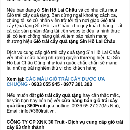
Nếu bạn đang ở
Sìn Hồ Lai Châu
và có nhu cầu mua
Giỏ trái cây quà tặng, Bạn đừng ngại khoảng cách xa,
chúng tôi sẽ cử nhân viên trở tới tận nơi giao Giỏ trái
cây Quà tặng Sìn Hồ Lai Châu cho quý khách hàng. Tất
cả các sản phẩm đăng tải trên website đều là hình thực
tế, có tem chống hàng giả và tem bảo hành mang
thương hiệu
Giỏ trái cây quà tặng Sìn Hồ Lai Châu
.
Dịch vụ cung cấp giỏ trái cây quà tặng Sìn Hồ Lai Châu
với nhiều cửa hàng nhượng quyền thương hiệu tại Sìn
Hồ Lai Châu Cũng như toàn quốc chắc chắn sẽ mang
lại những trải nghiệm thù vị cho khách hàng
Xem tại:
CÁC MẪU GIỎ TRÁI CÂY ĐƯỢC ƯA
CHUỘNG
- 0933 055 945 - 0977 301 303
Nếu muốn đặt
giỏ trái cây quà tặng
hay cần thắc mắc,
tư vấn bạn hãy liên hệ với
cửa hàng bán
giỏ trái cây
quà tặng
360Fruit
qua hotline: 0936 65 27 27(Ms.Nhi),
Email: info@360fruit.vn.
CÔNG TY CP XNK 30 Truit - Dịch vụ cung cấp giỏ trái
cây 63 tỉnh thành