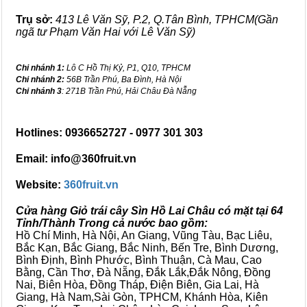
Trụ sở:
413 Lê Văn Sỹ, P.2, Q.Tân Bình, TPHCM(Gần
ngã tư Phạm Văn Hai với Lê Văn Sỹ)
Chi nhánh 1:
Lô C Hồ Thị Kỷ, P1, Q10, TPHCM
Chi nhánh 2:
56B Trần Phú, Ba Đình, Hà Nội
Chi nhánh 3
: 271B Trần Phú, Hải Châu Đà Nẵng
Hotlines: 0936652727 - 0977 301 303
Email: info@360fruit.vn
Website:
360fruit.vn
Cửa hàng Giỏ trái cây Sìn Hồ Lai Châu có mặt tại 64
Tỉnh/Thành Trong cả nước bao gồm:
Hồ Chí Minh, Hà Nội, An Giang, Vũng Tàu, Bạc Liêu,
Bắc Kạn, Bắc Giang, Bắc Ninh, Bến Tre, Bình Dương,
Bình Định, Bình Phước, Bình Thuận, Cà Mau, Cao
Bằng, Cần Thơ, Đà Nẵng, Đắk Lắk,Đắk Nông, Đồng
Nai, Biên Hòa, Đồng Tháp, Điện Biên, Gia Lai, Hà
Giang, Hà Nam,Sài Gòn, TPHCM, Khánh Hòa, Kiên