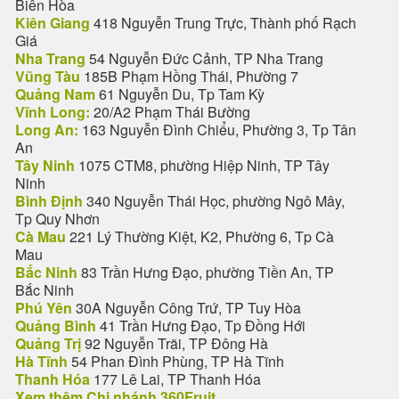
Biên Hòa
Kiên Giang
418 Nguyễn Trung Trực, Thành phố Rạch
Giá
Nha Trang
54 Nguyễn Đức Cảnh, TP Nha Trang
Vũng Tàu
185B Phạm Hồng Thái, Phường 7
Quảng Nam
61 Nguyễn Du, Tp Tam Kỳ
Vĩnh Long:
20/A2 Phạm Thái Bường
Long An:
163 Nguyễn Đình Chiểu, Phường 3, Tp Tân
An
Tây Ninh
1075 CTM8, phường Hiệp Ninh, TP Tây
Ninh
Bình Định
340 Nguyễn Thái Học, phường Ngô Mây,
Tp Quy Nhơn
Cà Mau
221 Lý Thường Kiệt, K2, Phường 6, Tp Cà
Mau
Bắc Ninh
83 Trần Hưng Đạo, phường Tiền An, TP
Bắc Ninh
Phú Yên
30A Nguyễn Công Trứ, TP Tuy Hòa
Quảng Bình
41 Trần Hưng Đạo, Tp Đồng Hới
Quảng Trị
92 Nguyễn Trãi, TP Đông Hà
Hà Tĩnh
54 Phan Đình Phùng, TP Hà Tĩnh
Thanh Hóa
177 Lê Lai, TP Thanh Hóa
Xem thêm Chi nhánh 360Fruit