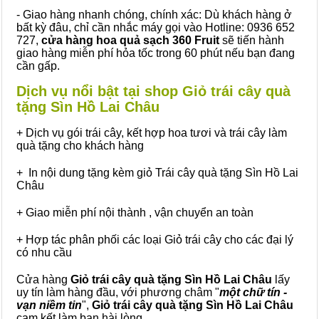
- Giao hàng nhanh chóng, chính xác: Dù khách hàng ở
bất kỳ đâu, chỉ cần nhắc máy gọi vào Hotline: 0936 652
727,
cửa hàng hoa quả sạch 360 Fruit
sẽ tiến hành
giao hàng miễn phí hỏa tốc trong 60 phút nếu bạn đang
cần gấp.
Dịch vụ nổi bật tại shop Giỏ trái cây quà
tặng Sìn Hồ Lai Châu
+ Dịch vụ gói trái cây, kết hợp hoa tươi và trái cây làm
quà tặng cho khách hàng
+ In nội dung tặng kèm giỏ Trái cây quà tặng Sìn Hồ Lai
Châu
+ Giao miễn phí nội thành , vận chuyển an toàn
+ Hợp tác phân phối các loại Giỏ trái cây cho các đại lý
có nhu cầu
Cửa hàng
Giỏ trái cây quà tặng Sìn Hồ Lai Châu
lấy
uy tín làm hàng đầu, với phương châm "
một chữ tín -
vạn niềm tin
",
Giỏ trái cây
quà tặng
Sìn Hồ Lai Châu
cam kết làm bạn hài lòng.