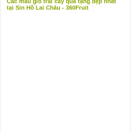
Các mẫu giỏ trái cây quà tặng đẹp nhất
tại Sìn Hồ Lai Châu - 360Fruit