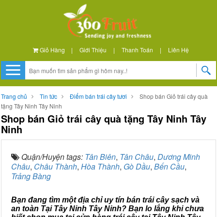
Giỏ Hàng
|
Giới Thiệu
|
Thanh Toán
|
Liên Hệ
Trang chủ
Tin tức
Điểm bán trái cây tươi
Shop bán Giỏ trái cây quà
tặng Tây Ninh Tây Ninh
Shop bán Giỏ trái cây quà tặng Tây Ninh Tây
Ninh
Quận/Huyện tags:
Tân Biên
,
Tân Châu
,
Dương Minh
Châu
,
Châu Thành
,
Hòa Thành
,
Gò Dầu
,
Bến Cầu
,
Trảng Bàng
Bạn đang tìm một địa chỉ uy tín bán trái cây sạch và
an toàn Tại Tây Ninh Tây Ninh? Bạn lo lắng khi chưa