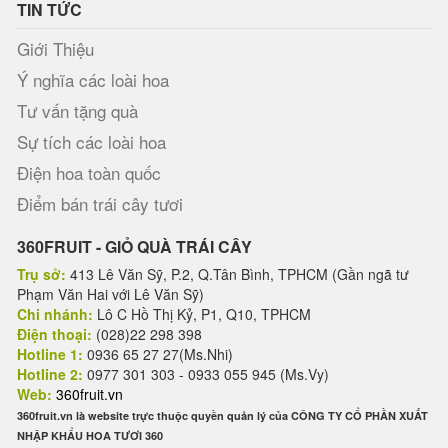
TIN TỨC
Giới Thiệu
Ý nghĩa các loài hoa
Tư vấn tặng quà
Sự tích các loài hoa
Điện hoa toàn quốc
Điểm bán trái cây tươi
360FRUIT - GIỎ QUÀ TRÁI CÂY
Trụ sở:
413 Lê Văn Sỹ, P.2, Q.Tân Bình, TPHCM (Gần ngã tư
Phạm Văn Hai với Lê Văn Sỹ)
Chi nhánh:
Lô C Hồ Thị Kỷ, P1, Q10, TPHCM
Điện thoại:
(028)22 298 398
Hotline 1:
0936 65 27 27(Ms.Nhi)
Hotline 2:
0977 301 303 - 0933 055 945 (Ms.Vy)
Web:
360fruit.vn
360fruit.vn là website trực thuộc quyền quản lý của CÔNG TY CỔ PHẦN XUẤT
NHẬP KHẨU HOA TƯƠI 360