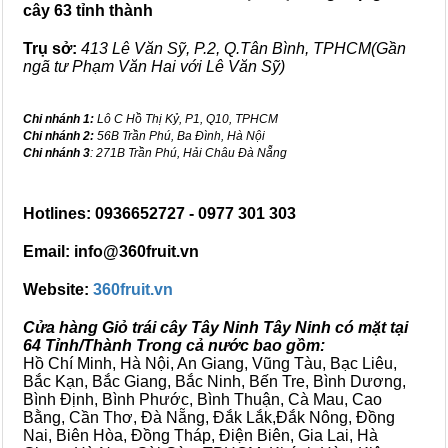
cây 63 tỉnh thành
Trụ sở:
413 Lê Văn Sỹ, P.2, Q.Tân Bình, TPHCM(Gần
ngã tư Phạm Văn Hai với Lê Văn Sỹ)
Chi nhánh 1:
Lô C Hồ Thị Kỷ, P1, Q10, TPHCM
Chi nhánh 2:
56B Trần Phú, Ba Đình, Hà Nội
Chi nhánh 3
: 271B Trần Phú, Hải Châu Đà Nẵng
Hotlines: 0936652727 - 0977 301 303
Email: info@360fruit.vn
Website:
360fruit.vn
Cửa hàng Giỏ trái cây Tây Ninh Tây Ninh có mặt tại
64 Tỉnh/Thành Trong cả nước bao gồm:
Hồ Chí Minh, Hà Nội, An Giang, Vũng Tàu, Bạc Liêu,
Bắc Kạn, Bắc Giang, Bắc Ninh, Bến Tre, Bình Dương,
Bình Định, Bình Phước, Bình Thuận, Cà Mau, Cao
Bằng, Cần Thơ, Đà Nẵng, Đắk Lắk,Đắk Nông, Đồng
Nai, Biên Hòa, Đồng Tháp, Điện Biên, Gia Lai, Hà