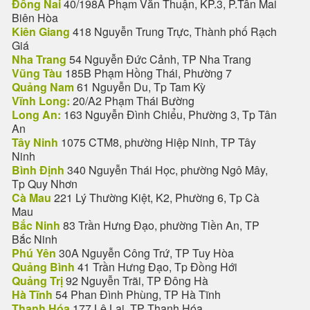
Đồng Nai
40/198A Phạm Văn Thuận, KP.3, P.Tân Mai
Biên Hòa
Kiên Giang
418 Nguyễn Trung Trực, Thành phố Rạch
Giá
Nha Trang
54 Nguyễn Đức Cảnh, TP Nha Trang
Vũng Tàu
185B Phạm Hồng Thái, Phường 7
Quảng Nam
61 Nguyễn Du, Tp Tam Kỳ
Vĩnh Long:
20/A2 Phạm Thái Bường
Long An:
163 Nguyễn Đình Chiểu, Phường 3, Tp Tân
An
Tây Ninh
1075 CTM8, phường Hiệp Ninh, TP Tây
Ninh
Bình Định
340 Nguyễn Thái Học, phường Ngô Mây,
Tp Quy Nhơn
Cà Mau
221 Lý Thường Kiệt, K2, Phường 6, Tp Cà
Mau
Bắc Ninh
83 Trần Hưng Đạo, phường Tiền An, TP
Bắc Ninh
Phú Yên
30A Nguyễn Công Trứ, TP Tuy Hòa
Quảng Bình
41 Trần Hưng Đạo, Tp Đồng Hới
Quảng Trị
92 Nguyễn Trãi, TP Đông Hà
Hà Tĩnh
54 Phan Đình Phùng, TP Hà Tĩnh
Thanh Hóa
177 Lê Lai, TP Thanh Hóa