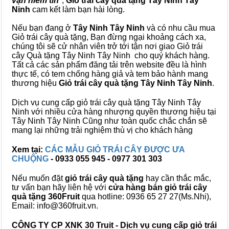
vạn niềm tin
",
Giỏ trái cây
quà tặng
Tây Ninh Tây
Ninh
cam kết làm bạn hài lòng.
Nếu bạn đang ở
Tây Ninh Tây Ninh
và có nhu cầu mua
Giỏ trái cây quà tặng, Bạn đừng ngại khoảng cách xa,
chúng tôi sẽ cử nhân viên trở tới tận nơi giao Giỏ trái
cây Quà tặng Tây Ninh Tây Ninh cho quý khách hàng.
Tất cả các sản phẩm đăng tải trên website đều là hình
thực tế, có tem chống hàng giả và tem bảo hành mang
thương hiệu
Giỏ trái cây quà tặng Tây Ninh Tây Ninh
.
Dịch vụ cung cấp giỏ trái cây quà tặng Tây Ninh Tây
Ninh với nhiều cửa hàng nhượng quyền thương hiệu tại
Tây Ninh Tây Ninh Cũng như toàn quốc chắc chắn sẽ
mang lại những trải nghiệm thù vị cho khách hàng
Xem tại:
CÁC MẪU GIỎ TRÁI CÂY ĐƯỢC ƯA
CHUỘNG
- 0933 055 945 - 0977 301 303
Nếu muốn đặt
giỏ trái cây quà tặng
hay cần thắc mắc,
tư vấn bạn hãy liên hệ với
cửa hàng bán
giỏ trái cây
quà tặng
360Fruit
qua hotline: 0936 65 27 27(Ms.Nhi),
Email: info@360fruit.vn.
CÔNG TY CP XNK 30 Truit - Dịch vụ cung cấp giỏ trái