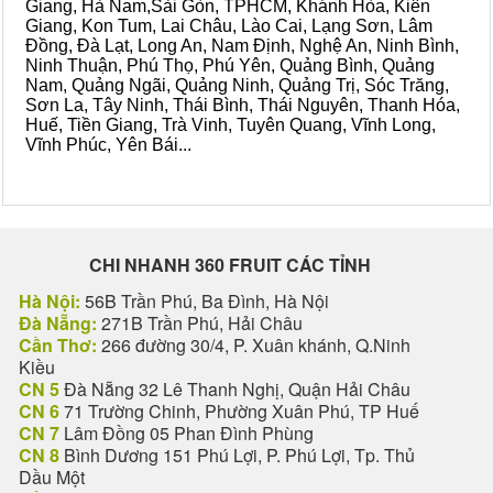
Giang, Hà Nam,Sài Gòn, TPHCM, Khánh Hòa, Kiên
Giang, Kon Tum, Lai Châu, Lào Cai, Lạng Sơn, Lâm
Đồng, Đà Lạt, Long An, Nam Định, Nghệ An, Ninh Bình,
Ninh Thuận, Phú Thọ, Phú Yên, Quảng Bình, Quảng
Nam, Quảng Ngãi, Quảng Ninh, Quảng Trị, Sóc Trăng,
Sơn La, Tây Ninh, Thái Bình, Thái Nguyên, Thanh Hóa,
Huế, Tiền Giang, Trà Vinh, Tuyên Quang, Vĩnh Long,
Vĩnh Phúc, Yên Bái...
CHI NHANH 360 FRUIT CÁC TỈNH
Hà Nội:
56B Trần Phú, Ba Đình, Hà Nội
Đà Nẵng:
271B Trần Phú, Hải Châu
Cần Thơ:
266 đường 30/4, P. Xuân khánh, Q.Ninh
Kiều
CN 5
Đà Nẵng 32 Lê Thanh Nghị, Quận Hải Châu
CN 6
71 Trường Chinh, Phường Xuân Phú, TP Huế
CN 7
Lâm Đồng 05 Phan Đình Phùng
CN 8
Bình Dương 151 Phú Lợi, P. Phú Lợi, Tp. Thủ
Dầu Một