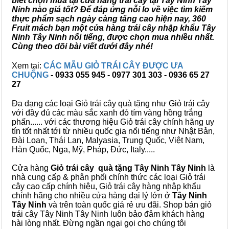
biết chọn mua tại cửa hàng trái cây tại Tây Ninh Tây
Ninh nào giá tốt? Để đáp ứng nỗi lo về việc tìm kiếm
thực phẩm sạch ngày càng tăng cao hiện nay, 360
Fruit mách bạn một cửa hàng trái cây nhập khẩu Tây
Ninh Tây Ninh nổi tiếng, được chọn mua nhiều nhất.
Cùng theo dõi bài viết dưới đây nhé!
Xem tại:
CÁC MẪU GIỎ TRÁI CÂY ĐƯỢC ƯA
CHUỘNG
- 0933 055 945 - 0977 301 303 - 0936 65 27
27
Đa dạng các loại Giỏ trái cây quà tặng như Giỏ trái cây
với đầy đủ các màu sắc xanh đỏ tím vàng hồng trắng
phấn...... với các thương hiệu Giỏ trái cây chính hãng uy
tín tốt nhất tới từ nhiều quốc gia nổi tiếng như Nhật Bản,
Đài Loan, Thái Lan, Malyasia, Trung Quốc, Việt Nam,
Hàn Quốc, Nga, Mỹ, Pháp, Đức, Italy.....
Cửa hàng
Giỏ trái cây quà tặng Tây Ninh Tây Ninh
là
nhà cung cấp & phân phối chính thức các loại Giỏ trái
cây cao cấp chính hiệu, Giỏ trái cây hàng nhập khẩu
chính hãng cho nhiều cửa hàng đại lý lớn ở
Tây Ninh
Tây Ninh
và trên toàn quốc giá rẻ ưu đãi. Shop bán giỏ
trái cây Tây Ninh Tây Ninh luôn bảo đảm khách hàng
hài lòng nhất. Đừng ngần ngại gọi cho chúng tôi