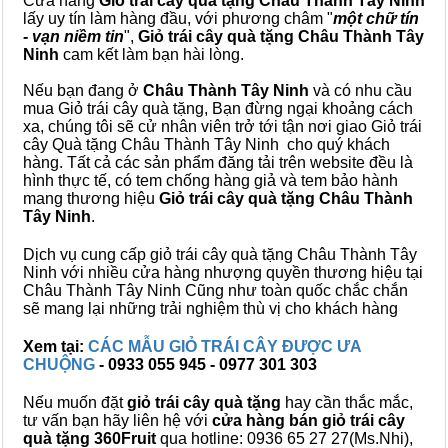
Cửa hàng
Giỏ trái cây quà tặng Châu Thành Tây Ninh
lấy uy tín làm hàng đầu, với phương châm "
một chữ tín
- vạn niềm tin
",
Giỏ trái cây
quà tặng
Châu Thành Tây
Ninh
cam kết làm bạn hài lòng.
Nếu bạn đang ở
Châu Thành Tây Ninh
và có nhu cầu
mua Giỏ trái cây quà tặng, Bạn đừng ngại khoảng cách
xa, chúng tôi sẽ cử nhân viên trở tới tận nơi giao Giỏ trái
cây Quà tặng Châu Thành Tây Ninh cho quý khách
hàng. Tất cả các sản phẩm đăng tải trên website đều là
hình thực tế, có tem chống hàng giả và tem bảo hành
mang thương hiệu
Giỏ trái cây quà tặng Châu Thành
Tây Ninh
.
Dịch vụ cung cấp giỏ trái cây quà tặng Châu Thành Tây
Ninh với nhiều cửa hàng nhượng quyền thương hiệu tại
Châu Thành Tây Ninh Cũng như toàn quốc chắc chắn
sẽ mang lại những trải nghiệm thù vị cho khách hàng
Xem tại:
CÁC MẪU GIỎ TRÁI CÂY ĐƯỢC ƯA
CHUỘNG
- 0933 055 945 - 0977 301 303
Nếu muốn đặt
giỏ trái cây quà tặng
hay cần thắc mắc,
tư vấn bạn hãy liên hệ với
cửa hàng bán
giỏ trái cây
quà tặng
360Fruit
qua hotline: 0936 65 27 27(Ms.Nhi),