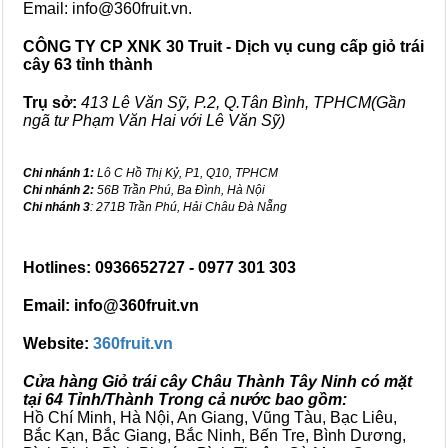
Email: info@360fruit.vn.
CÔNG TY CP XNK 30 Truit - Dịch vụ cung cấp giỏ trái
cây 63 tỉnh thành
Trụ sở:
413 Lê Văn Sỹ, P.2, Q.Tân Bình, TPHCM(Gần
ngã tư Phạm Văn Hai với Lê Văn Sỹ)
Chi nhánh 1:
Lô C Hồ Thị Kỷ, P1, Q10, TPHCM
Chi nhánh 2:
56B Trần Phú, Ba Đình, Hà Nội
Chi nhánh 3
: 271B Trần Phú, Hải Châu Đà Nẵng
Hotlines: 0936652727 - 0977 301 303
Email: info@360fruit.vn
Website:
360fruit.vn
Cửa hàng Giỏ trái cây Châu Thành Tây Ninh có mặt
tại 64 Tỉnh/Thành Trong cả nước bao gồm:
Hồ Chí Minh, Hà Nội, An Giang, Vũng Tàu, Bạc Liêu,
Bắc Kạn, Bắc Giang, Bắc Ninh, Bến Tre, Bình Dương,