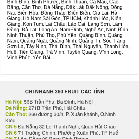
Bình Định, Bình Phước, Bình Thuận, Cà Mau, Cao
Bằng, Cần Thơ, Đà Nẵng, Đắk Lắk,Đắk Nông, Đồng
Nai, Biên Hòa, Đồng Tháp, Điện Biên, Gia Lai, Hà
Giang, Hà Nam,Sài Gòn, TPHCM, Khánh Hòa, Kiên
Giang, Kon Tum, Lai Châu, Lào Cai, Lạng Sơn, Lâm
Đồng, Đà Lạt, Long An, Nam Định, Nghệ An, Ninh Bình,
Ninh Thuận, Phú Thọ, Phú Yên, Quảng Bình, Quảng
Nam, Quảng Ngãi, Quảng Ninh, Quảng Trị, Sóc Trăng,
Sơn La, Tây Ninh, Thái Bình, Thái Nguyên, Thanh Hóa,
Huế, Tiền Giang, Trà Vinh, Tuyên Quang, Vĩnh Long,
Vĩnh Phúc, Yên Bái...
CHI NHANH 360 FRUIT CÁC TỈNH
Hà Nội:
56B Trần Phú, Ba Đình, Hà Nội
Đà Nẵng:
271B Trần Phú, Hải Châu
Cần Thơ:
266 đường 30/4, P. Xuân khánh, Q.Ninh
Kiều
CN 5
Đà Nẵng 32 Lê Thanh Nghị, Quận Hải Châu
CN 6
71 Trường Chinh, Phường Xuân Phú, TP Huế
CN 7
Lâm Đồng 05 Phan Đình Phùng