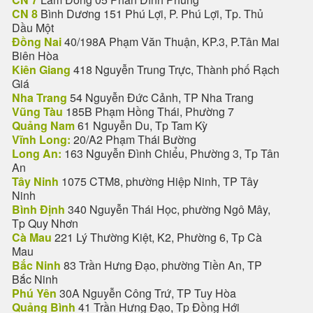
CN 8
Bình Dương 151 Phú Lợi, P. Phú Lợi, Tp. Thủ
Dầu Một
Đồng Nai
40/198A Phạm Văn Thuận, KP.3, P.Tân Mai
Biên Hòa
Kiên Giang
418 Nguyễn Trung Trực, Thành phố Rạch
Giá
Nha Trang
54 Nguyễn Đức Cảnh, TP Nha Trang
Vũng Tàu
185B Phạm Hồng Thái, Phường 7
Quảng Nam
61 Nguyễn Du, Tp Tam Kỳ
Vĩnh Long:
20/A2 Phạm Thái Bường
Long An:
163 Nguyễn Đình Chiểu, Phường 3, Tp Tân
An
Tây Ninh
1075 CTM8, phường Hiệp Ninh, TP Tây
Ninh
Bình Định
340 Nguyễn Thái Học, phường Ngô Mây,
Tp Quy Nhơn
Cà Mau
221 Lý Thường Kiệt, K2, Phường 6, Tp Cà
Mau
Bắc Ninh
83 Trần Hưng Đạo, phường Tiền An, TP
Bắc Ninh
Phú Yên
30A Nguyễn Công Trứ, TP Tuy Hòa
Quảng Bình
41 Trần Hưng Đạo, Tp Đồng Hới