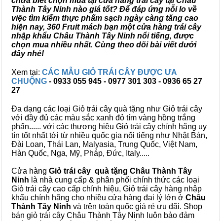
chưa biết chọn mua tại cửa hàng trái cây tại Châu
Thành Tây Ninh nào giá tốt? Để đáp ứng nỗi lo về
việc tìm kiếm thực phẩm sạch ngày càng tăng cao
hiện nay, 360 Fruit mách bạn một cửa hàng trái cây
nhập khẩu Châu Thành Tây Ninh nổi tiếng, được
chọn mua nhiều nhất. Cùng theo dõi bài viết dưới
đây nhé!
Xem tại:
CÁC MẪU GIỎ TRÁI CÂY ĐƯỢC ƯA
CHUỘNG
- 0933 055 945 - 0977 301 303 - 0936 65 27
27
Đa dạng các loại Giỏ trái cây quà tặng như Giỏ trái cây
với đầy đủ các màu sắc xanh đỏ tím vàng hồng trắng
phấn...... với các thương hiệu Giỏ trái cây chính hãng uy
tín tốt nhất tới từ nhiều quốc gia nổi tiếng như Nhật Bản,
Đài Loan, Thái Lan, Malyasia, Trung Quốc, Việt Nam,
Hàn Quốc, Nga, Mỹ, Pháp, Đức, Italy.....
Cửa hàng
Giỏ trái cây quà tặng Châu Thành Tây
Ninh
là nhà cung cấp & phân phối chính thức các loại
Giỏ trái cây cao cấp chính hiệu, Giỏ trái cây hàng nhập
khẩu chính hãng cho nhiều cửa hàng đại lý lớn ở
Châu
Thành Tây Ninh
và trên toàn quốc giá rẻ ưu đãi. Shop
bán giỏ trái cây Châu Thành Tây Ninh luôn bảo đảm