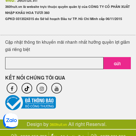
Web:
360fruit.vn
360fruit.vn là website trực thuộc quyền quản lý của CÔNG TY CỔ PHẦN XUẤT
NHẬP KHẨU HOA TƯƠI 360
GPKD 0313524315 do Sở kế hoạch Đầu tư TP. Hồ Chí Minh cấp 06/11/2015
Cập nhật thông tin khuyến mãi nhanh nhất hưởng quyền lợi giảm
giá riêng biệt
GỬI
KẾT NỐI CHÚNG TÔI QUA
Design by
All right Reserval.
360fruit.vn