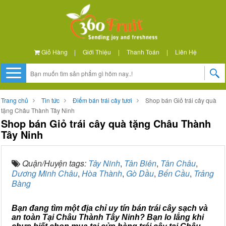
Giỏ Hàng
|
Giới Thiệu
|
Thanh Toán
|
Liên Hệ
Trang chủ
Tin tức
Điểm bán trái cây tươi
Shop bán Giỏ trái cây quà
tặng Châu Thành Tây Ninh
Shop bán Giỏ trái cây quà tặng Châu Thành
Tây Ninh
Quận/Huyện tags:
Tây Ninh
,
Tân Biên
,
Tân Châu
,
Dương Minh Châu
,
Hòa Thành
,
Gò Dầu
,
Bến Cầu
,
Trảng
Bàng
Bạn đang tìm một địa chỉ uy tín bán trái cây sạch và
an toàn Tại Châu Thành Tây Ninh? Bạn lo lắng khi