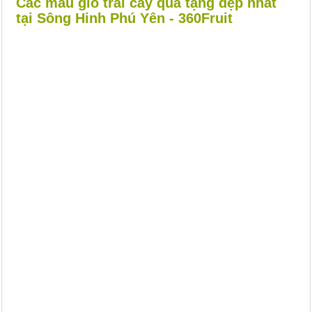
Các mẫu giỏ trái cây quà tặng đẹp nhất
tại Sông Hinh Phú Yên - 360Fruit