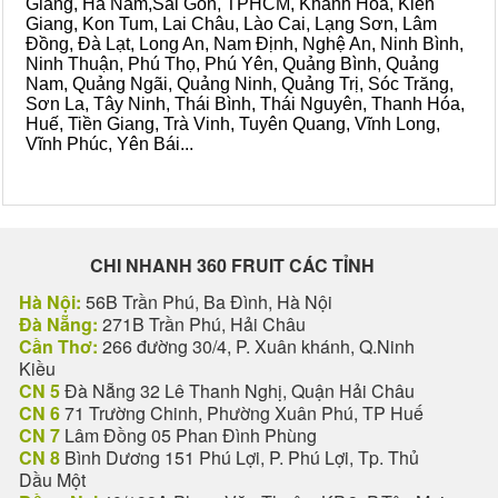
Giang, Hà Nam,Sài Gòn, TPHCM, Khánh Hòa, Kiên
Giang, Kon Tum, Lai Châu, Lào Cai, Lạng Sơn, Lâm
Đồng, Đà Lạt, Long An, Nam Định, Nghệ An, Ninh Bình,
Ninh Thuận, Phú Thọ, Phú Yên, Quảng Bình, Quảng
Nam, Quảng Ngãi, Quảng Ninh, Quảng Trị, Sóc Trăng,
Sơn La, Tây Ninh, Thái Bình, Thái Nguyên, Thanh Hóa,
Huế, Tiền Giang, Trà Vinh, Tuyên Quang, Vĩnh Long,
Vĩnh Phúc, Yên Bái...
CHI NHANH 360 FRUIT CÁC TỈNH
Hà Nội:
56B Trần Phú, Ba Đình, Hà Nội
Đà Nẵng:
271B Trần Phú, Hải Châu
Cần Thơ:
266 đường 30/4, P. Xuân khánh, Q.Ninh
Kiều
CN 5
Đà Nẵng 32 Lê Thanh Nghị, Quận Hải Châu
CN 6
71 Trường Chinh, Phường Xuân Phú, TP Huế
CN 7
Lâm Đồng 05 Phan Đình Phùng
CN 8
Bình Dương 151 Phú Lợi, P. Phú Lợi, Tp. Thủ
Dầu Một