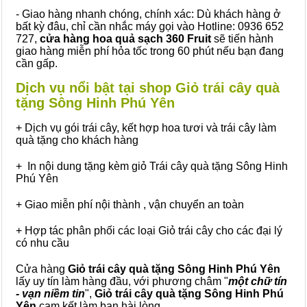
- Giao hàng nhanh chóng, chính xác: Dù khách hàng ở
bất kỳ đâu, chỉ cần nhắc máy gọi vào Hotline: 0936 652
727,
cửa hàng hoa quả sạch 360 Fruit
sẽ tiến hành
giao hàng miễn phí hỏa tốc trong 60 phút nếu bạn đang
cần gấp.
Dịch vụ nổi bật tại shop Giỏ trái cây quà
tặng Sông Hinh Phú Yên
+ Dịch vụ gói trái cây, kết hợp hoa tươi và trái cây làm
quà tặng cho khách hàng
+ In nội dung tặng kèm giỏ Trái cây quà tặng Sông Hinh
Phú Yên
+ Giao miễn phí nội thành , vận chuyển an toàn
+ Hợp tác phân phối các loại Giỏ trái cây cho các đại lý
có nhu cầu
Cửa hàng
Giỏ trái cây quà tặng Sông Hinh Phú Yên
lấy uy tín làm hàng đầu, với phương châm "
một chữ tín
- vạn niềm tin
",
Giỏ trái cây
quà tặng
Sông Hinh Phú
Yên
cam kết làm bạn hài lòng.