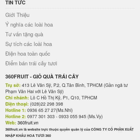
TIN TỨC
Giới Thiệu
Ý nghĩa các loài hoa
Tư vấn tặng quà
Sự tích các loài hoa
Điện hoa toàn quốc
Điểm bán trái cây tươi
360FRUIT - GIỎ QUÀ TRÁI CÂY
Trụ sở:
413 Lê Văn Sỹ, P.2, Q.Tân Bình, TPHCM (Gần ngã tư
Phạm Văn Hai với Lê Văn Sỹ)
Chi nhánh:
Lô C Hồ Thị Kỷ, P1, Q10, TPHCM
Điện thoại:
(028)22 298 398
Hotline 1:
0936 65 27 27(Ms.Nhi)
Hotline 2:
0977 301 303 - 0933 055 945 (Ms.Vy)
Web:
360fruit.vn
360fruit.vn là website trực thuộc quyền quản lý của CÔNG TY CỔ PHẦN XUẤT
NHẬP KHẨU HOA TƯƠI 360