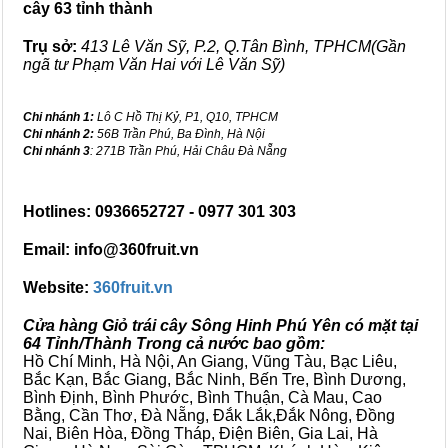
cây 63 tỉnh thành
Trụ sở:
413 Lê Văn Sỹ, P.2, Q.Tân Bình, TPHCM(Gần
ngã tư Phạm Văn Hai với Lê Văn Sỹ)
Chi nhánh 1:
Lô C Hồ Thị Kỷ, P1, Q10, TPHCM
Chi nhánh 2:
56B Trần Phú, Ba Đình, Hà Nội
Chi nhánh 3
: 271B Trần Phú, Hải Châu Đà Nẵng
Hotlines: 0936652727 - 0977 301 303
Email: info@360fruit.vn
Website:
360fruit.vn
Cửa hàng Giỏ trái cây Sông Hinh Phú Yên có mặt tại
64 Tỉnh/Thành Trong cả nước bao gồm:
Hồ Chí Minh, Hà Nội, An Giang, Vũng Tàu, Bạc Liêu,
Bắc Kạn, Bắc Giang, Bắc Ninh, Bến Tre, Bình Dương,
Bình Định, Bình Phước, Bình Thuận, Cà Mau, Cao
Bằng, Cần Thơ, Đà Nẵng, Đắk Lắk,Đắk Nông, Đồng
Nai, Biên Hòa, Đồng Tháp, Điện Biên, Gia Lai, Hà