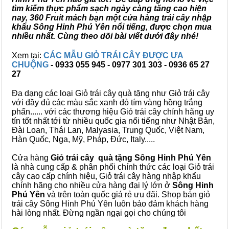
tìm kiếm thực phẩm sạch ngày càng tăng cao hiện
nay, 360 Fruit mách bạn một cửa hàng trái cây nhập
khẩu Sông Hinh Phú Yên nổi tiếng, được chọn mua
nhiều nhất. Cùng theo dõi bài viết dưới đây nhé!
Xem tại:
CÁC MẪU GIỎ TRÁI CÂY ĐƯỢC ƯA
CHUỘNG
- 0933 055 945 - 0977 301 303 - 0936 65 27
27
Đa dạng các loại Giỏ trái cây quà tặng như Giỏ trái cây
với đầy đủ các màu sắc xanh đỏ tím vàng hồng trắng
phấn...... với các thương hiệu Giỏ trái cây chính hãng uy
tín tốt nhất tới từ nhiều quốc gia nổi tiếng như Nhật Bản,
Đài Loan, Thái Lan, Malyasia, Trung Quốc, Việt Nam,
Hàn Quốc, Nga, Mỹ, Pháp, Đức, Italy.....
Cửa hàng
Giỏ trái cây quà tặng Sông Hinh Phú Yên
là nhà cung cấp & phân phối chính thức các loại Giỏ trái
cây cao cấp chính hiệu, Giỏ trái cây hàng nhập khẩu
chính hãng cho nhiều cửa hàng đại lý lớn ở
Sông Hinh
Phú Yên
và trên toàn quốc giá rẻ ưu đãi. Shop bán giỏ
trái cây Sông Hinh Phú Yên luôn bảo đảm khách hàng
hài lòng nhất. Đừng ngần ngại gọi cho chúng tôi