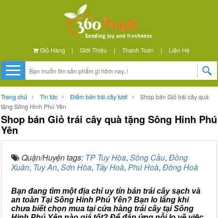
Giỏ Hàng
|
Giới Thiệu
|
Thanh Toán
|
Liên Hệ
Trang chủ
Tin tức
Điểm bán trái cây tươi
Shop bán Giỏ trái cây quà
tặng Sông Hinh Phú Yên
Shop bán Giỏ trái cây quà tặng Sông Hinh Phú
Yên
Quận/Huyện tags:
TP Tuy Hòa
,
Sông Cầu
,
Đồng
Xuân
,
Tuy An
,
Sơn Hòa
,
Tây Hoà
,
Phú Hoà
,
Đông Hoà
Bạn đang tìm một địa chỉ uy tín bán trái cây sạch và
an toàn Tại Sông Hinh Phú Yên? Bạn lo lắng khi
chưa biết chọn mua tại cửa hàng trái cây tại Sông
Hinh Phú Yên nào giá tốt? Để đáp ứng nỗi lo về việc