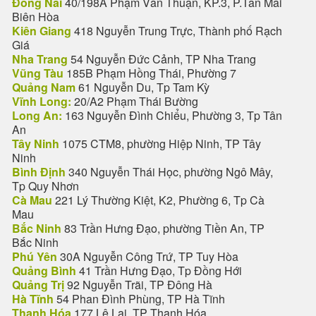
Đồng Nai
40/198A Phạm Văn Thuận, KP.3, P.Tân Mai
Biên Hòa
Kiên Giang
418 Nguyễn Trung Trực, Thành phố Rạch
Giá
Nha Trang
54 Nguyễn Đức Cảnh, TP Nha Trang
Vũng Tàu
185B Phạm Hồng Thái, Phường 7
Quảng Nam
61 Nguyễn Du, Tp Tam Kỳ
Vĩnh Long:
20/A2 Phạm Thái Bường
Long An:
163 Nguyễn Đình Chiểu, Phường 3, Tp Tân
An
Tây Ninh
1075 CTM8, phường Hiệp Ninh, TP Tây
Ninh
Bình Định
340 Nguyễn Thái Học, phường Ngô Mây,
Tp Quy Nhơn
Cà Mau
221 Lý Thường Kiệt, K2, Phường 6, Tp Cà
Mau
Bắc Ninh
83 Trần Hưng Đạo, phường Tiền An, TP
Bắc Ninh
Phú Yên
30A Nguyễn Công Trứ, TP Tuy Hòa
Quảng Bình
41 Trần Hưng Đạo, Tp Đồng Hới
Quảng Trị
92 Nguyễn Trãi, TP Đông Hà
Hà Tĩnh
54 Phan Đình Phùng, TP Hà Tĩnh
Thanh Hóa
177 Lê Lai, TP Thanh Hóa