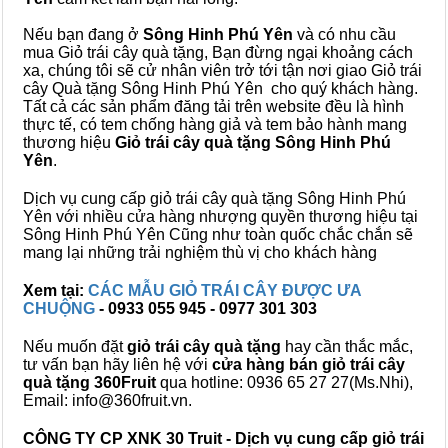
Nếu bạn đang ở
Sông Hinh Phú Yên
và có nhu cầu
mua Giỏ trái cây quà tặng, Bạn đừng ngại khoảng cách
xa, chúng tôi sẽ cử nhân viên trở tới tận nơi giao Giỏ trái
cây Quà tặng Sông Hinh Phú Yên cho quý khách hàng.
Tất cả các sản phẩm đăng tải trên website đều là hình
thực tế, có tem chống hàng giả và tem bảo hành mang
thương hiệu
Giỏ trái cây quà tặng Sông Hinh Phú
Yên
.
Dịch vụ cung cấp giỏ trái cây quà tặng Sông Hinh Phú
Yên với nhiều cửa hàng nhượng quyền thương hiệu tại
Sông Hinh Phú Yên Cũng như toàn quốc chắc chắn sẽ
mang lại những trải nghiệm thù vị cho khách hàng
Xem tại:
CÁC MẪU GIỎ TRÁI CÂY ĐƯỢC ƯA
CHUỘNG
- 0933 055 945 - 0977 301 303
Nếu muốn đặt
giỏ trái cây quà tặng
hay cần thắc mắc,
tư vấn bạn hãy liên hệ với
cửa hàng bán
giỏ trái cây
quà tặng
360Fruit
qua hotline: 0936 65 27 27(Ms.Nhi),
Email: info@360fruit.vn.
CÔNG TY CP XNK 30 Truit - Dịch vụ cung cấp giỏ trái